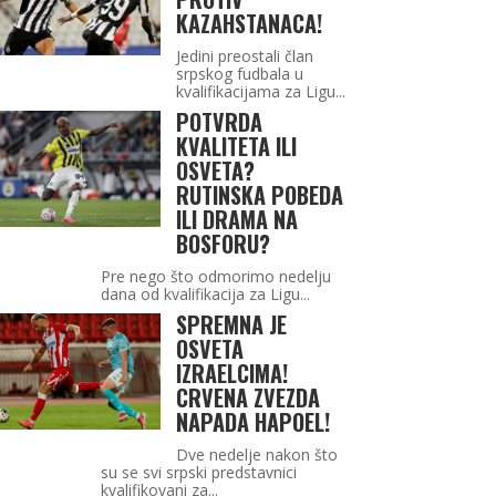
KAZAHSTANACA!
Jedini preostali član
srpskog fudbala u
kvalifikacijama za Ligu...
POTVRDA
KVALITETA ILI
OSVETA?
RUTINSKA POBEDA
ILI DRAMA NA
BOSFORU?
Pre nego što odmorimo nedelju
dana od kvalifikacija za Ligu...
SPREMNA JE
OSVETA
IZRAELCIMA!
CRVENA ZVEZDA
NAPADA HAPOEL!
Dve nedelje nakon što
su se svi srpski predstavnici
kvalifikovani za...