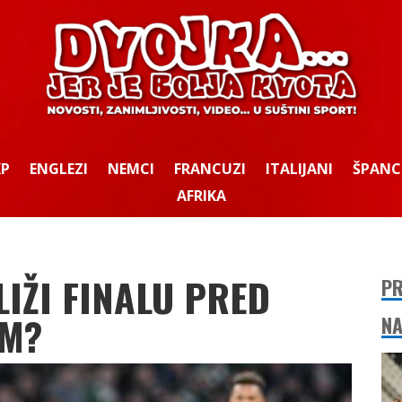
KP
ENGLEZI
NEMCI
FRANCUZI
ITALIJANI
ŠPANC
AFRIKA
IŽI FINALU PRED
PR
OM?
NA