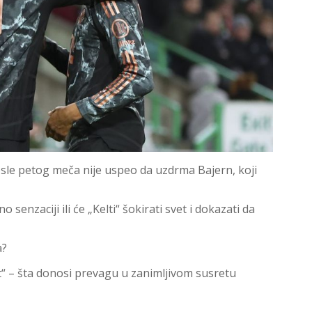
i posle petog meča nije uspeo da uzdrma Bajern, koji
senzaciji ili će „Kelti“ šokirati svet i dokazati da
a?
t“ – šta donosi prevagu u zanimljivom susretu