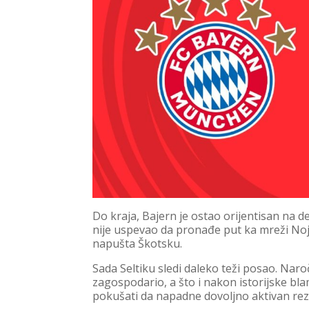
Do kraja, Bajern je ostao orijentisan na d
nije uspevao da pronađe put ka mreži Noj
napušta Škotsku.
Sada Seltiku sledi daleko teži posao. Naro
zagospodario, a što i nakon istorijske bl
pokušati da napadne dovoljno aktivan rezul