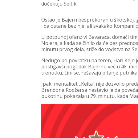
dočekuju Seltik.
Ostao je Bajern besprekoran u škotskoj, 
i da ostane bez nje, ali svakako Kompani 
U potpunoj ofanzivi Bavaraca, domaći tim 
Nojera, a kada se činilo da će bez predno
minutu prvog dela, stiže do vođstva na Sel
Nedugo po povratku na teren, Hari Kejn je
postigavši pogodak Bajernu već u 48. min
trenutku, čini se, rešavaju pitanje putnika
Ipak, mentalitet „Kelta“ nije dozvolio pre
Brendona Rodžersa nastavio je da povećav
pukotinu pokazala u 79. minutu, kada Maed