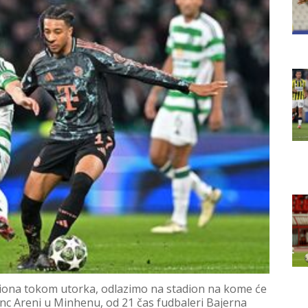
mpiona tokom utorka, odlazimo na stadion na kome će
ijanc Areni u Minhenu, od 21 čas fudbaleri Bajerna