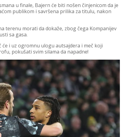
asmana u finale, Bajern će biti nošen činjenicom da je
ćom publikom i savršena prilika za titulu, nakon
 na terenu morati da dokaže, zbog čega Kompanijev
sti sa gasa.
 već će i uz ogromnu ulogu autsajdera i meč koji
rofu, pokušati svim silama da napadne!