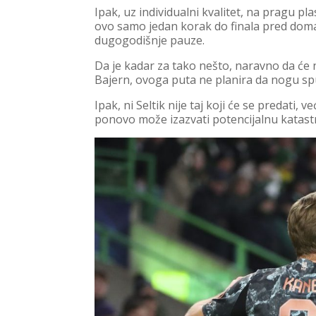
Ipak, uz individualni kvalitet, na pragu pl
ovo samo jedan korak do finala pred doma
dugogodišnje pauze.
Da je kadar za tako nešto, naravno da će
Bajern, ovoga puta ne planira da nogu spu
Ipak, ni Seltik nije taj koji će se predati,
ponovo može izazvati potencijalnu katast