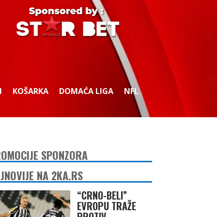
I
KOŠARKA
DOMAĆA LIGA
NFL
OMOCIJE SPONZORA
JNOVIJE NA 2KA.RS
“CRNO-BELI”
EVROPU TRAŽE
PROTIV