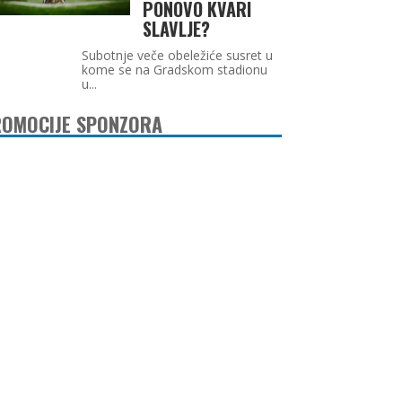
PONOVO KVARI
SLAVLJE?
Subotnje veče obeležiće susret u
kome se na Gradskom stadionu
u...
OMOCIJE SPONZORA