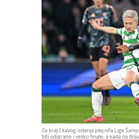
Za kraj čitavog izdanja plej-ofa Lige Ša
biti odigrano i veliko finale, a kada na Al