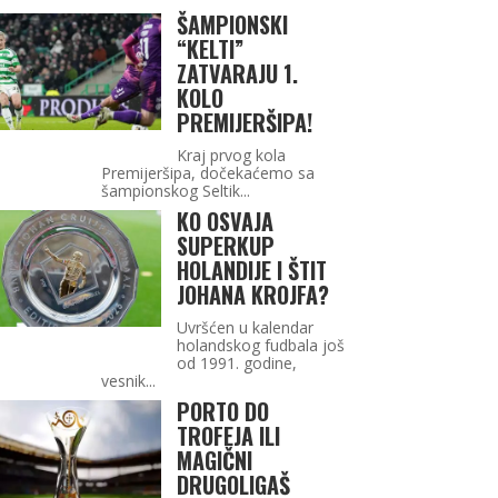
ŠAMPIONSKI
“KELTI”
ZATVARAJU 1.
KOLO
PREMIJERŠIPA!
Kraj prvog kola
Premijeršipa, dočekaćemo sa
šampionskog Seltik...
KO OSVAJA
SUPERKUP
HOLANDIJE I ŠTIT
JOHANA KROJFA?
Uvršćen u kalendar
holandskog fudbala još
od 1991. godine,
vesnik...
PORTO DO
TROFEJA ILI
MAGIČNI
DRUGOLIGAŠ