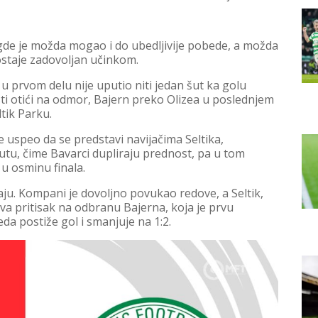
gde je možda mogao i do ubedljivije pobede, a možda
ostaje zadovoljan učinkom.
u prvom delu nije uputio niti jedan šut ka golu
sti otići na odmor, Bajern preko Olizea u poslednjem
tik Parku.
 uspeo da se predstavi navijačima Seltika,
utu, čime Bavarci dupliraju prednost, pa u tom
 u osminu finala.
daju. Kompani je dovoljno povukao redove, a Seltik,
a pritisak na odbranu Bajerna, koja je prvu
a postiže gol i smanjuje na 1:2.