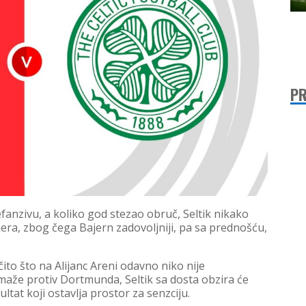
PR
efanzivu, a koliko god stezao obruč, Seltik nikako
era, zbog čega Bajern zadovoljniji, pa sa prednošću,
čito što na Alijanc Areni odavno niko nije
amaže protiv Dortmunda, Seltik sa dosta obzira će
tat koji ostavlja prostor za senzciju.