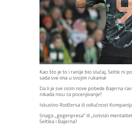
Kao što je to i ranije bio slučaj, Seltik n
sada sve ima u svojim rukama!
Da li je sve osim nove pobede Bajerna ravno 
nikada nisu za pocenjivanje?
Iskustvo Rodžersa ili odlučnost Kompanij
Snaga „gegenpresa“ ili „ostvski mentalite
Seltika i Bajerna?