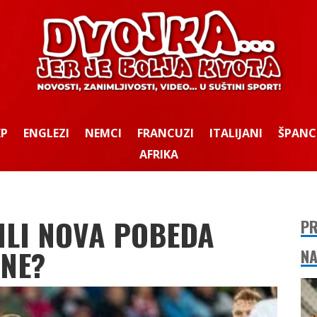
KP
ENGLEZI
NEMCI
FRANCUZI
ITALIJANI
ŠPANC
AFRIKA
ILI NOVA POBEDA
PR
INE?
NA