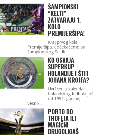
ŠAMPIONSKI
“KELTI”
ZATVARAJU 1.
KOLO
PREMIJERŠIPA!
Kraj prvog kola
Premijeršipa, dočekaćemo sa
šampionskog Seltik...
KO OSVAJA
SUPERKUP
HOLANDIJE I ŠTIT
JOHANA KROJFA?
Uvršćen u kalendar
holandskog fudbala još
od 1991. godine,
vesnik...
PORTO DO
TROFEJA ILI
MAGIČNI
DRUGOLIGAŠ