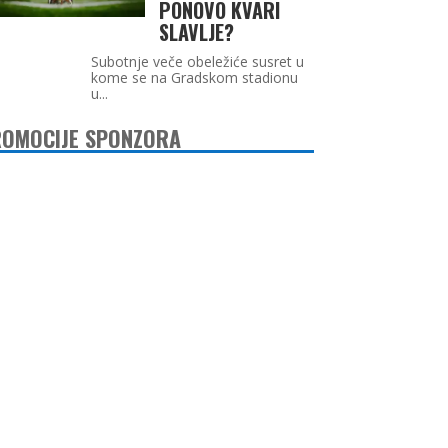
PONOVO KVARI
SLAVLJE?
Subotnje veče obeležiće susret u
kome se na Gradskom stadionu
u...
OMOCIJE SPONZORA