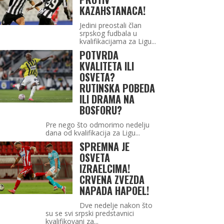
KAZAHSTANACA!
Jedini preostali član
srpskog fudbala u
kvalifikacijama za Ligu...
POTVRDA
KVALITETA ILI
OSVETA?
RUTINSKA POBEDA
ILI DRAMA NA
BOSFORU?
Pre nego što odmorimo nedelju
dana od kvalifikacija za Ligu...
SPREMNA JE
OSVETA
IZRAELCIMA!
CRVENA ZVEZDA
NAPADA HAPOEL!
Dve nedelje nakon što
su se svi srpski predstavnici
kvalifikovani za...