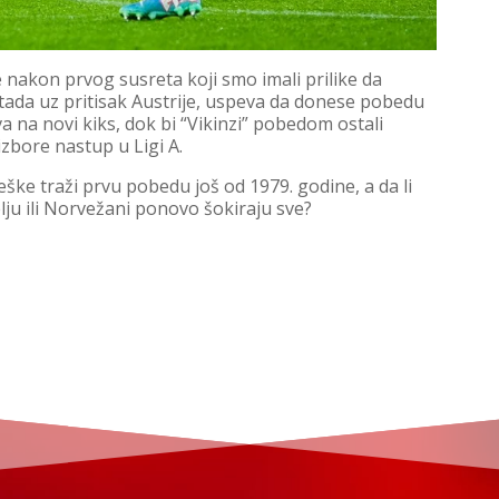
e nakon prvog susreta koji smo imali prilike da
tada uz pritisak Austrije, uspeva da donese pobedu
va na novi kiks, dok bi “Vikinzi” pobedom ostali
izbore nastup u Ligi A.
ke traži prvu pobedu još od 1979. godine, a da li
ju ili Norvežani ponovo šokiraju sve?