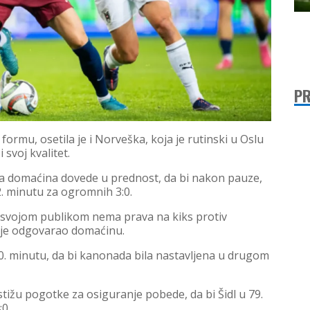
PR
ormu, osetila je i Norveška, koja je rutinski u Oslu
 svoj kvalitet.
a domaćina dovede u prednost, da bi nakon pauze,
2. minutu za ogromnih 3:0.
d svojom publikom nema prava na kiks protiv
i je odgovarao domaćinu.
. minutu, da bi kanonada bila nastavljena u drugom
tižu pogotke za osiguranje pobede, da bi Šidl u 79.
0.