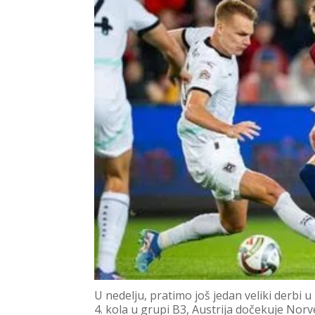
U nedelju, pratimo još jedan veliki derbi 
4. kola u grupi B3, Austrija dočekuje Norv