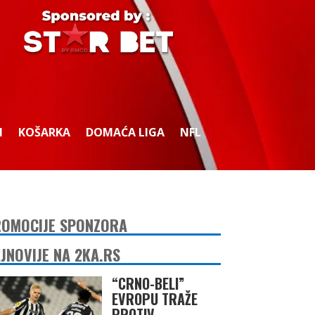
I
KOŠARKA
DOMAĆA LIGA
NFL
OMOCIJE SPONZORA
JNOVIJE NA 2KA.RS
“CRNO-BELI”
EVROPU TRAŽE
PROTIV