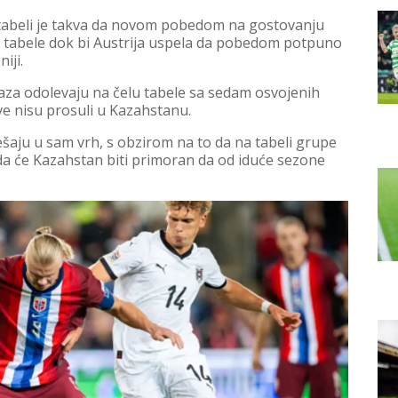
a tabeli je takva da novom pobedom na gostovanju
lu tabele dok bi Austrija uspela da pobedom potpuno
iji.
raza odolevaju na čelu tabele sa sedam osvojenih
ve nisu prosuli u Kazahstanu.
umešaju u sam vrh, s obzirom na to da na tabeli grupe
e da će Kazahstan biti primoran da od iduće sezone