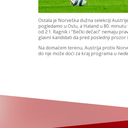
Ostala je Norveška dužna selekciji Austrij
pogledamo u Oslu, a Haland u 80. minutu 
od 2:1. Ragnik i “Bečki dečaci” nemaju pra
glavni kandidati da pred poslednji prozor 
Na domaćem terenu, Austrija protiv Norveš
do nje može doći za kraj programa u nedel