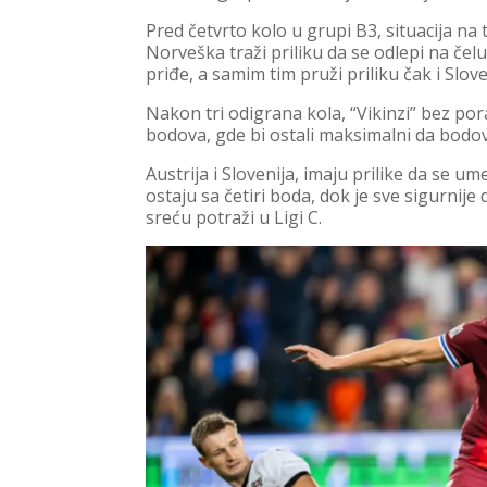
Pred četvrto kolo u grupi B3, situacija n
Norveška traži priliku da se odlepi na če
priđe, a samim tim pruži priliku čak i Sloven
Nakon tri odigrana kola, “Vikinzi” bez po
bodova, gde bi ostali maksimalni da bodo
Austrija i Slovenija, imaju prilike da se 
ostaju sa četiri boda, dok je sve sigurnij
sreću potraži u Ligi C.