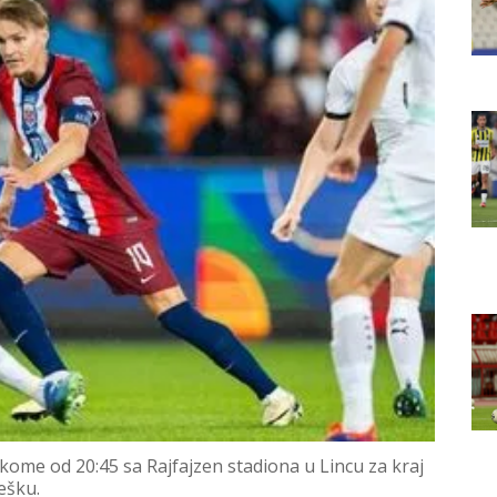
u kome od 20:45 sa Rajfajzen stadiona u Lincu za kraj
ešku.