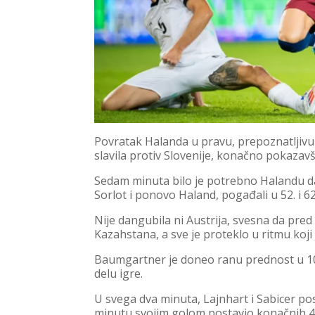
Povratak Halanda u pravu, prepoznatljivu f
slavila protiv Slovenije, konačno pokazavši
Sedam minuta bilo je potrebno Halandu d
Sorlot i ponovo Haland, pogađali u 52. i 6
Nije dangubila ni Austrija, svesna da pre
Kazahstana, a sve je proteklo u ritmu koj
Baumgartner je doneo ranu prednost u 10
delu igre.
U svega dva minuta, Lajnhart i Sabicer pos
minutu svojim golom postavio konačnih 4: