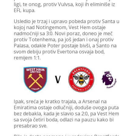
ligi, te onog, protiv Vulvsa, koji ih eliminiše iz
EFL kupa.
Usledio je trzaj i upravo pobeda protiv Santa u
kojoj nad Notingemom, Vest Hem ostaje
nadmoćniji sa 3:0. Novi poraz, doneo je meč
protiv Totenhema, pa još jedan i onaj protiv
Palasa, odakle Poter postaje bivši, a Santo na
svom debiju protiv Evertona osvaja bod,
remijem 1:1.
Ipak, sreća je kratko trajala, a Arsenal na
Emiratima ostaje odlučniji, doduše ovoga puta
bez debakla, kada je slavio sa 2:0, pa Vest Hem
sa svoja četiri boda, odlazi na pauzu kako bi
presabrao sve.