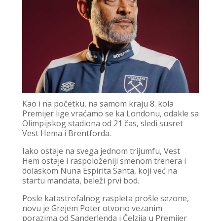
Kao i na početku, na samom kraju 8. kola
Premijer lige vraćamo se ka Londonu, odakle sa
Olimpijskog stadiona od 21 čas, sledi susret
Vest Hema i Brentforda.
Iako ostaje na svega jednom trijumfu, Vest
Hem ostaje i raspoloženiji smenom trenera i
dolaskom Nuna Espirita Santa, koji već na
startu mandata, beleži prvi bod.
Posle katastrofalnog raspleta prošle sezone,
novu je Grejem Poter otvorio vezanim
porazima od Sanderlenda i Čelzija u Premijer