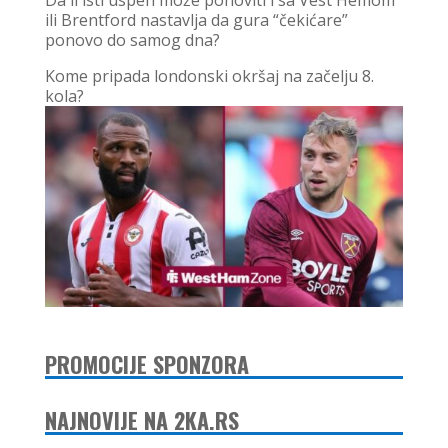
ili Brentford nastavlja da gura “čekićare”
ponovo do samog dna?
Kome pripada londonski okršaj na začelju 8.
kola?
PROMOCIJE SPONZORA
NAJNOVIJE NA 2KA.RS