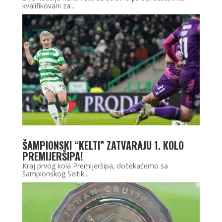
kvalifikovani za...
ŠAMPIONSKI “KELTI” ZATVARAJU 1. KOLO
PREMIJERŠIPA!
Kraj prvog kola Premijeršipa, dočekaćemo sa
šampionskog Seltik...