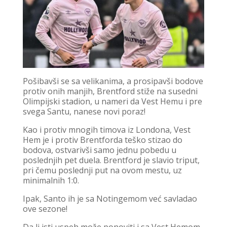
Pošibavši se sa velikanima, a prosipavši bodove
protiv onih manjih, Brentford stiže na susedni
Olimpijski stadion, u nameri da Vest Hemu i pre
svega Santu, nanese novi poraz!
Kao i protiv mnogih timova iz Londona, Vest
Hem je i protiv Brentforda teško stizao do
bodova, ostvarivši samo jednu pobedu u
poslednjih pet duela. Brentford je slavio triput,
pri čemu poslednji put na ovom mestu, uz
minimalnih 1:0.
Ipak, Santo ih je sa Notingemom već savladao
ove sezone!
Da li isti uspeh može ponoviti i sa Vest Hemom