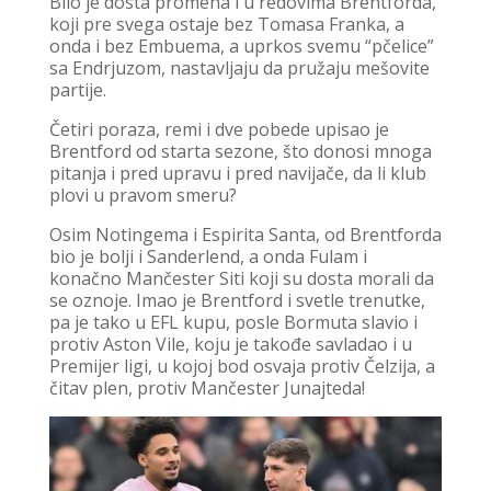
Bilo je dosta promena i u redovima Brentforda,
koji pre svega ostaje bez Tomasa Franka, a
onda i bez Embuema, a uprkos svemu “pčelice”
sa Endrjuzom, nastavljaju da pružaju mešovite
partije.
Četiri poraza, remi i dve pobede upisao je
Brentford od starta sezone, što donosi mnoga
pitanja i pred upravu i pred navijače, da li klub
plovi u pravom smeru?
Osim Notingema i Espirita Santa, od Brentforda
bio je bolji i Sanderlend, a onda Fulam i
konačno Mančester Siti koji su dosta morali da
se oznoje. Imao je Brentford i svetle trenutke,
pa je tako u EFL kupu, posle Bormuta slavio i
protiv Aston Vile, koju je takođe savladao i u
Premijer ligi, u kojoj bod osvaja protiv Čelzija, a
čitav plen, protiv Mančester Junajteda!