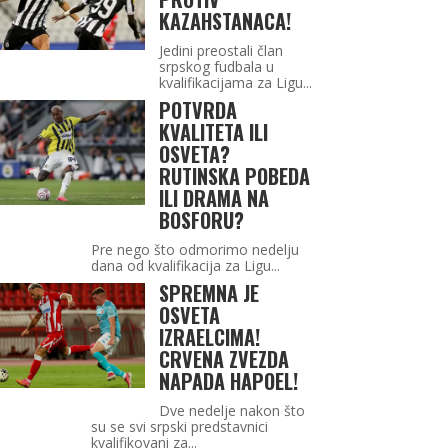
KAZAHSTANACA!
Jedini preostali član
srpskog fudbala u
kvalifikacijama za Ligu...
POTVRDA
KVALITETA ILI
OSVETA?
RUTINSKA POBEDA
ILI DRAMA NA
BOSFORU?
Pre nego što odmorimo nedelju
dana od kvalifikacija za Ligu...
SPREMNA JE
OSVETA
IZRAELCIMA!
CRVENA ZVEZDA
NAPADA HAPOEL!
Dve nedelje nakon što
su se svi srpski predstavnici
kvalifikovani za...