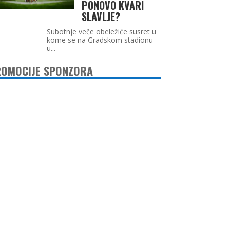
PONOVO KVARI
SLAVLJE?
Subotnje veče obeležiće susret u
kome se na Gradskom stadionu
u...
OMOCIJE SPONZORA