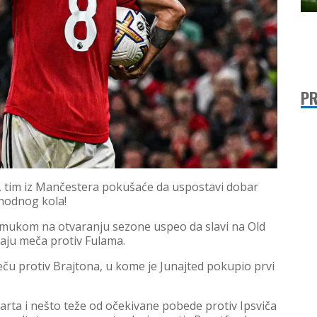
PR
, tim iz Mančestera pokušaće da uspostavi dobar
thodnog kola!
 mukom na otvaranju sezone uspeo da slavi na Old
ju meča protiv Fulama.
meču protiv Brajtona, u kome je Junajted pokupio prvi
tarta i nešto teže od očekivane pobede protiv Ipsviča