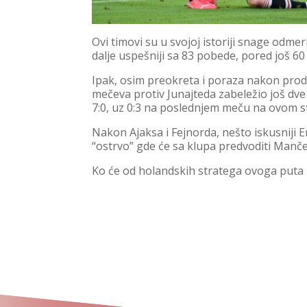
Ovi timovi su u svojoj istoriji snage odmer
dalje uspešniji sa 83 pobede, pored još 60
Ipak, osim preokreta i poraza nakon prod
mečeva protiv Junajteda zabeležio još dve
7:0, uz 0:3 na poslednjem meču na ovom s
Nakon Ajaksa i Fejnorda, nešto iskusniji E
“ostrvo” gde će sa klupa predvoditi Mančes
Ko će od holandskih stratega ovoga puta b