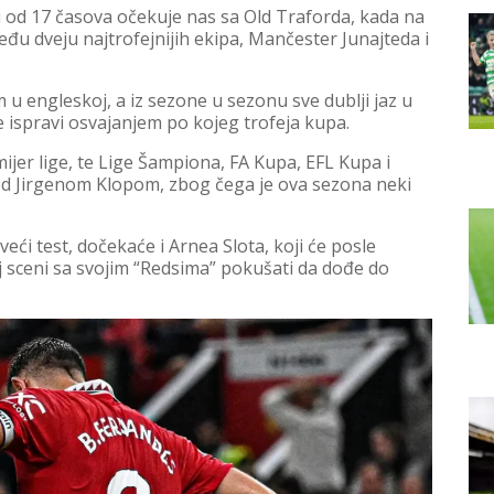
u od 17 časova očekuje nas sa Old Traforda, kada na
đu dveju najtrofejnijih ekipa, Mančester Junajteda i
 u engleskoj, a iz sezone u sezonu sve dublji jaz u
ispravi osvajanjem po kojeg trofeja kupa.
jer lige, te Lige Šampiona, FA Kupa, EFL Kupa i
od Jirgenom Klopom, zbog čega je ova sezona neki
eći test, dočekaće i Arnea Slota, koji će posle
 sceni sa svojim “Redsima” pokušati da dođe do