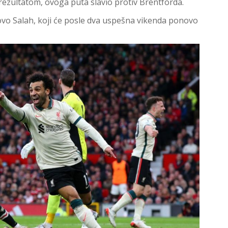
m rezultatom, ovoga puta slavio protiv Brentforda.
ovo Salah, koji će posle dva uspešna vikenda ponovo