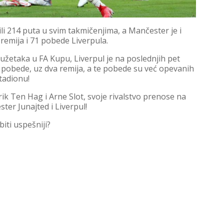
ili 214 puta u svim takmičenjima, a Mančester je i
 remija i 71 pobede Liverpula.
užetaka u FA Kupu, Liverpul je na poslednjih pet
 pobede, uz dva remija, a te pobede su već opevanih
tadionu!
rik Ten Hag i Arne Slot, svoje rivalstvo prenose na
ter Junajted i Liverpul!
iti uspešniji?