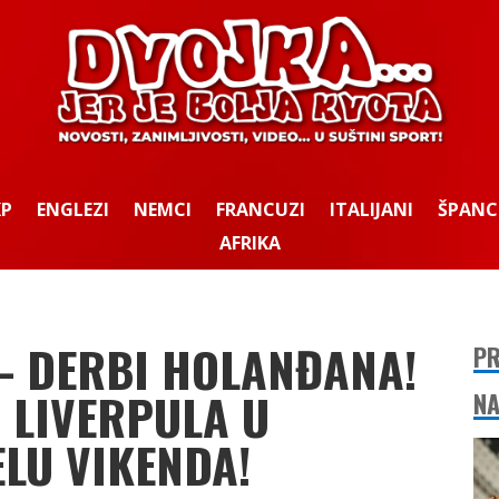
KP
ENGLEZI
NEMCI
FRANCUZI
ITALIJANI
ŠPANC
AFRIKA
– DERBI HOLANĐANA!
PR
 LIVERPULA U
NA
LU VIKENDA!