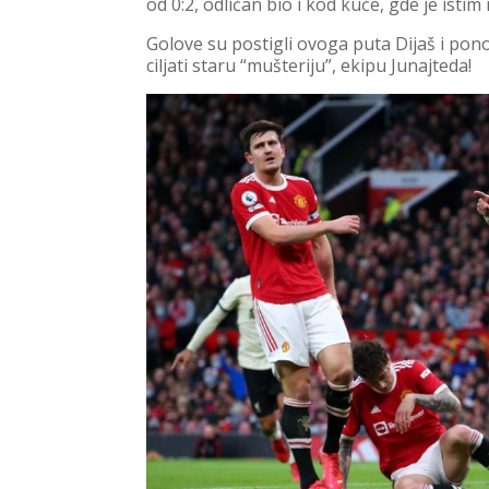
od 0:2, odličan bio i kod kuće, gde je isti
Golove su postigli ovoga puta Dijaš i pon
ciljati staru “mušteriju”, ekipu Junajteda!