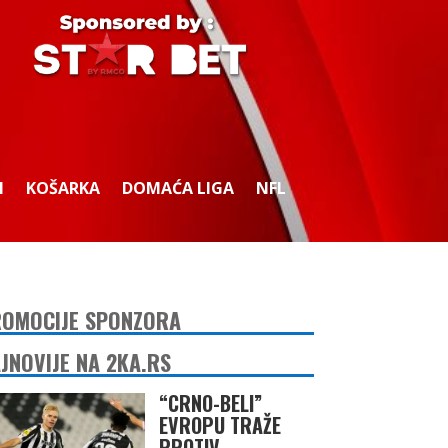
I
KOŠARKA
DOMAĆA LIGA
NFL
OMOCIJE SPONZORA
JNOVIJE NA 2KA.RS
“CRNO-BELI”
EVROPU TRAŽE
PROTIV