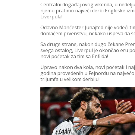
Centralni događaj ovog vikenda, u nedelj
njemu pratimo najveći derbi Engleske izme
Liverpula!
Odavno Mančester Junajted nije vodeći tim
domaćem prvenstvu, nekako uspeva da se 
Sa druge strane, nakon dugo čekane Premi
svega ostalog, Liverpul je okončao eru p
novi početak za tim sa Enfilda!
Upravo nakon dva kola, novi početak i najv
godina provedenih u Fejnordu na najvećoj
trijumfa u velikom derbiju!