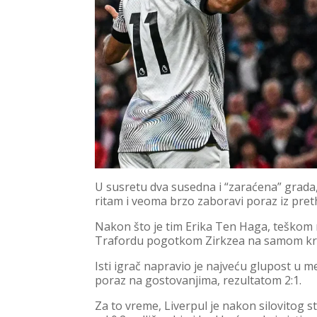
U susretu dva susedna i “zaraćena” grada
ritam i veoma brzo zaboravi poraz iz pre
Nakon što je tim Erika Ten Haga, teškom
Trafordu pogotkom Zirkzea na samom kra
Isti igrač napravio je najveću glupost u 
poraz na gostovanjima, rezultatom 2:1.
Za to vreme, Liverpul je nakon silovitog s