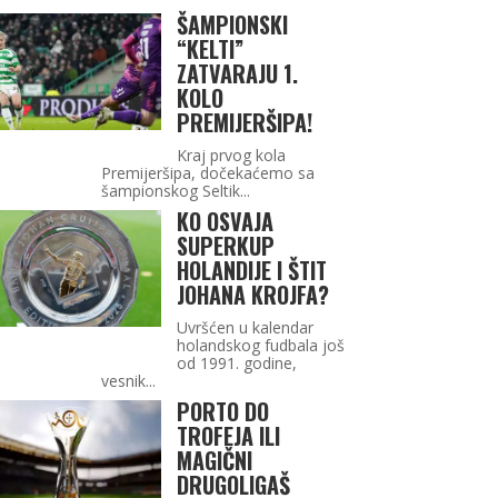
ŠAMPIONSKI
“KELTI”
ZATVARAJU 1.
KOLO
PREMIJERŠIPA!
Kraj prvog kola
Premijeršipa, dočekaćemo sa
šampionskog Seltik...
KO OSVAJA
SUPERKUP
HOLANDIJE I ŠTIT
JOHANA KROJFA?
Uvršćen u kalendar
holandskog fudbala još
od 1991. godine,
vesnik...
PORTO DO
TROFEJA ILI
MAGIČNI
DRUGOLIGAŠ