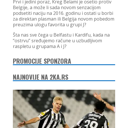
Prvi i jedini poraz, Kreg Belami je osetio protiv
Belgije, a može li sada novom senzacijom
podsetiti naciju na 2016. godinu i ostati u borbi
za direktan plasman ili Belgija novom pobedom
preuzima ulogu favorita u grupi J?
Šta nas sve čega u Belfastu i Kardifu, kada na
“ostrvu” sređujemo račune u uzbudljivom
raspletu u grupama A i J?
PROMOCIJE SPONZORA
NAJNOVIJE NA 2KA.RS