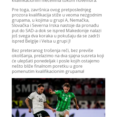
kvalifikacionim mečevima tokom novembra.
Pre toga, završnica ovog pretposlednjeg
prozora kvalifikacija stiže u veoma nezgodnim
grupama, u kojima u grupi A, Nemačka,
Slovačka i Severna Irska nastoje da pronađu
put do SAD-a dok se ispred Makedonije nalazi
još svega dva koraka u pokušaju da se zadrži
ispred Belgije i Velsa u grupi J!
Bez preteranog trošenja reči, bez previše
okolišanja, prelazimo na dva sjajna susreta koji
će ulepšati ponedeljak i posle kojih ostajemo
nešto bliže finalnom poretku u gore
pomenutim kvalifikacionim grupama!