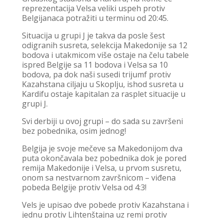
reprezentacija Velsa veliki uspeh protiv
Belgijanaca potražiti u terminu od 20:45.
Situacija u grupi J je takva da posle šest
odigranih susreta, selekcija Makedonije sa 12
bodova i utakmicom više ostaje na čelu tabele
ispred Belgije sa 11 bodova i Velsa sa 10
bodova, pa dok naši susedi trijumf protiv
Kazahstana ciljaju u Skoplju, ishod susreta u
Kardifu ostaje kapitalan za rasplet situacije u
grupi J.
Svi derbiji u ovoj grupi – do sada su završeni
bez pobednika, osim jednog!
Belgija je svoje mečeve sa Makedonijom dva
puta okončavala bez pobednika dok je pored
remija Makedonije i Velsa, u prvom susretu,
onom sa nestvarnom završnicom – viđena
pobeda Belgije protiv Velsa od 4:3!
Vels je upisao dve pobede protiv Kazahstana i
jednu protiv Lihtenštajna uz remi protiv