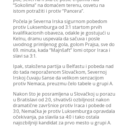
“Sokolima” na domaćem terenu, osvetu na
istom potražiti i protiv “Pancera”.
Počela je Severna Irska sigurnom pobedom
protiv Luksemburga od 3:1 startom prvih
kvalifikacionih obaveza, odakle je gostujući u
Kelnu, dramu uspevala da sačuva i posle
uvodnog primljenog gola, golom Prajsa, sve do
69. minuta, kada “Majnšaft” lomi otpor Iraca i
slavi sa 3:1.
Ipak, staložena partija u Belfastu i pobeda nad
do tada neporaženom Slovačkom, Severnoj
Irskoj čuvaju šanse da velikom senzacijom
protiv Nemaca, preuzmu čelo tabele u grupi A.
Nakon što je posramljena u Slovačkoj u porazu
u Bratislavi od 2:0, shvativši ozbiljnost nakon
dramatične završnice protiv Iraca i pobede od
3:0, Nemačka je protiv Luksemburga opravdala
očekivanja, pa slavila sa 4:0 i tako ostala
najozbiljniji kandidat za prvo mesto u grupi A.