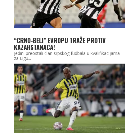
“CRNO-BELI” EVROPU TRAŽE PROTIV
KAZAHSTANACA!
Jedini preostali član srpskog fudbala u kvalifikacijama
za Ligu...