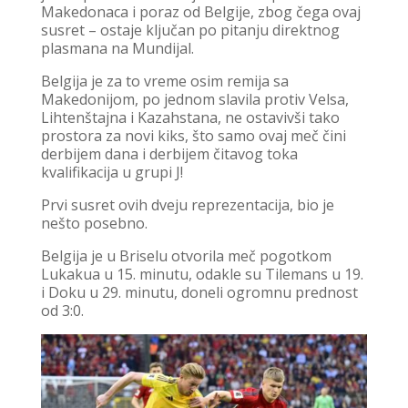
Makedonaca i poraz od Belgije, zbog čega ovaj
susret – ostaje ključan po pitanju direktnog
plasmana na Mundijal.
Belgija je za to vreme osim remija sa
Makedonijom, po jednom slavila protiv Velsa,
Lihtenštajna i Kazahstana, ne ostavivši tako
prostora za novi kiks, što samo ovaj meč čini
derbijem dana i derbijem čitavog toka
kvalifikacija u grupi J!
Prvi susret ovih dveju reprezentacija, bio je
nešto posebno.
Belgija je u Briselu otvorila meč pogotkom
Lukakua u 15. minutu, odakle su Tilemans u 19.
i Doku u 29. minutu, doneli ogromnu prednost
od 3:0.