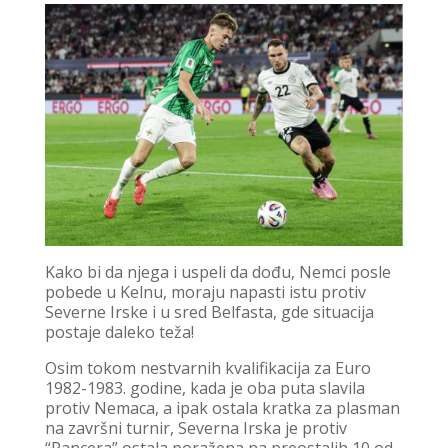
Kako bi da njega i uspeli da dođu, Nemci posle
pobede u Kelnu, moraju napasti istu protiv
Severne Irske i u sred Belfasta, gde situacija
postaje daleko teža!
Osim tokom nestvarnih kvalifikacija za Euro
1982-1983. godine, kada je oba puta slavila
protiv Nemaca, a ipak ostala kratka za plasman
na završni turnir, Severna Irska je protiv
“Pancera” ostala poražena na preostalih 10 od