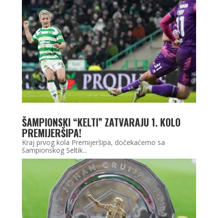
ŠAMPIONSKI “KELTI” ZATVARAJU 1. KOLO
PREMIJERŠIPA!
Kraj prvog kola Premijeršipa, dočekaćemo sa
šampionskog Seltik...