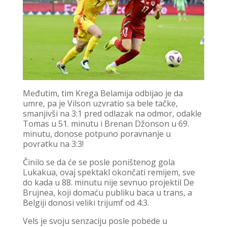
Međutim, tim Krega Belamija odbijao je da
umre, pa je Vilson uzvratio sa bele tačke,
smanjivši na 3:1 pred odlazak na odmor, odakle
Tomas u 51. minutu i Brenan Džonson u 69.
minutu, donose potpuno poravnanje u
povratku na 3:3!
Činilo se da će se posle poništenog gola
Lukakua, ovaj spektakl okončati remijem, sve
do kada u 88. minutu nije sevnuo projektil De
Brujnea, koji domaću publiku baca u trans, a
Belgiji donosi veliki trijumf od 4:3.
Vels je svoju senzaciju posle pobede u