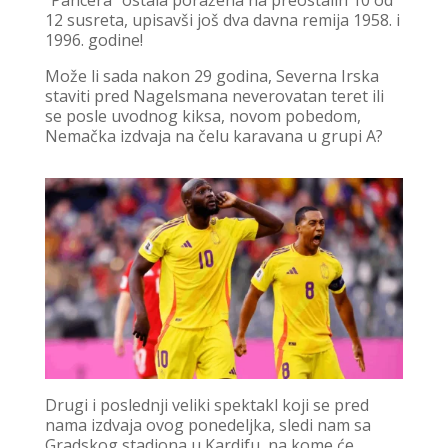
12 susreta, upisavši još dva davna remija 1958. i
1996. godine!
Može li sada nakon 29 godina, Severna Irska
staviti pred Nagelsmana neverovatan teret ili
se posle uvodnog kiksa, novom pobedom,
Nemačka izdvaja na čelu karavana u grupi A?
Drugi i poslednji veliki spektakl koji se pred
nama izdvaja ovog ponedeljka, sledi nam sa
Gradskog stadiona u Kardifu, na kome će