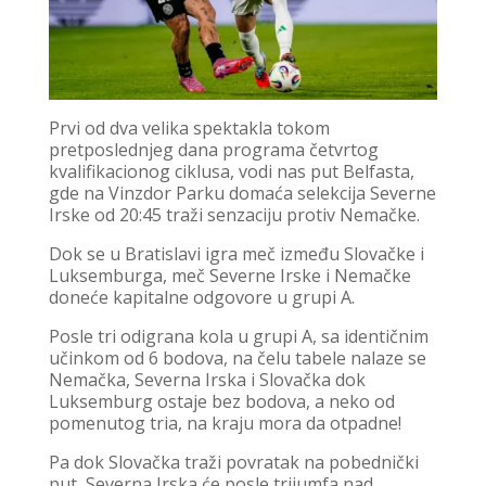
Prvi od dva velika spektakla tokom
pretposlednjeg dana programa četvrtog
kvalifikacionog ciklusa, vodi nas put Belfasta,
gde na Vinzdor Parku domaća selekcija Severne
Irske od 20:45 traži senzaciju protiv Nemačke.
Dok se u Bratislavi igra meč između Slovačke i
Luksemburga, meč Severne Irske i Nemačke
doneće kapitalne odgovore u grupi A.
Posle tri odigrana kola u grupi A, sa identičnim
učinkom od 6 bodova, na čelu tabele nalaze se
Nemačka, Severna Irska i Slovačka dok
Luksemburg ostaje bez bodova, a neko od
pomenutog tria, na kraju mora da otpadne!
Pa dok Slovačka traži povratak na pobednički
put, Severna Irska će posle trijumfa nad