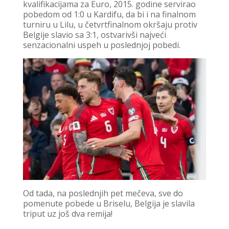
kvalifikacijama za Euro, 2015. godine servirao
pobedom od 1:0 u Kardifu, da bi i na finalnom
turniru u Lilu, u četvrtfinalnom okršaju protiv
Belgije slavio sa 3:1, ostvarivši najveći
senzacionalni uspeh u poslednjoj pobedi.
Od tada, na poslednjih pet mečeva, sve do
pomenute pobede u Briselu, Belgija je slavila
triput uz još dva remija!