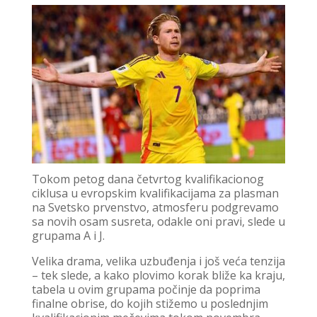
Tokom petog dana četvrtog kvalifikacionog
ciklusa u evropskim kvalifikacijama za plasman
na Svetsko prvenstvo, atmosferu podgrevamo
sa novih osam susreta, odakle oni pravi, slede u
grupama A i J.
Velika drama, velika uzbuđenja i još veća tenzija
– tek slede, a kako plovimo korak bliže ka kraju,
tabela u ovim grupama počinje da poprima
finalne obrise, do kojih stižemo u poslednjim