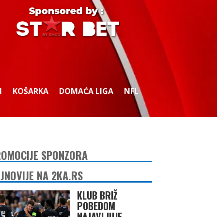
I
KOŠARKA
DOMAĆA LIGA
NFL
OMOCIJE SPONZORA
JNOVIJE NA 2KA.RS
KLUB BRIŽ
POBEDOM
NAJAVLJUJE