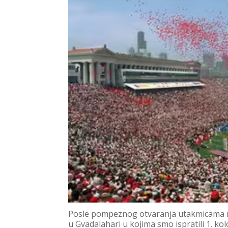
Posle pompeznog otvaranja utakmicama na
u Gvadalahari u kojima smo ispratili 1. ko