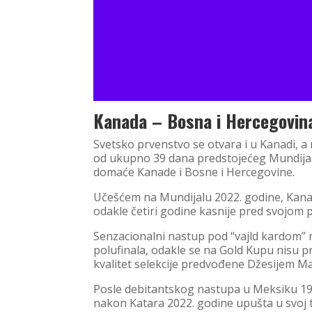
Kanada – Bosna i Hercegovin
Svetsko prvenstvo se otvara i u Kanadi, 
od ukupno 39 dana predstojećeg Mundijal
domaće Kanade i Bosne i Hercegovine.
Učešćem na Mundijalu 2022. godine, Kanad
odakle četiri godine kasnije pred svojom 
Senzacionalni nastup pod “vajld kardom”
polufinala, odakle se na Gold Kupu nisu p
kvalitet selekcije predvođene Džesijem M
Posle debitantskog nastupa u Meksiku 1986
nakon Katara 2022. godine upušta u svoj t