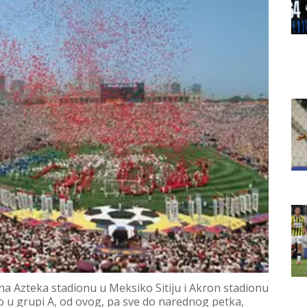
 Azteka stadionu u Meksiko Sitiju i Akron stadionu
lo u grupi A, od ovog, pa sve do narednog petka,