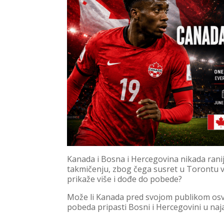
Kanada i Bosna i Hercegovina nikada ranij
takmičenju, zbog čega susret u Torontu ve
prikaže više i dođe do pobede?
Može li Kanada pred svojom publikom osvoj
pobeda pripasti Bosni i Hercegovini u na