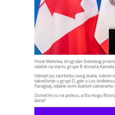
Posle Meksika, drugi dan Svetskog prven
odakle na startu grupe B domaća Kanada 
Odmah po završetku ovog duela, tokom no
takmičenje u grupi D, gde u Los Anđelesu
Paragvaj, odakle ovim duelom zatvaramo d
Domaćini su na potezu, a šta mogu Bosna
dana?