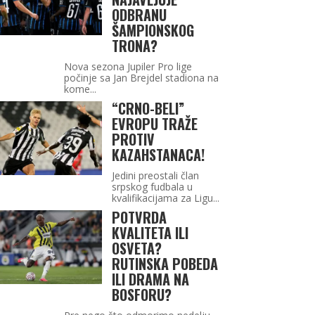
ODBRANU
ŠAMPIONSKOG
TRONA?
Nova sezona Jupiler Pro lige
počinje sa Jan Brejdel stadiona na
kome...
“CRNO-BELI”
EVROPU TRAŽE
PROTIV
KAZAHSTANACA!
Jedini preostali član
srpskog fudbala u
kvalifikacijama za Ligu...
POTVRDA
KVALITETA ILI
OSVETA?
RUTINSKA POBEDA
ILI DRAMA NA
BOSFORU?