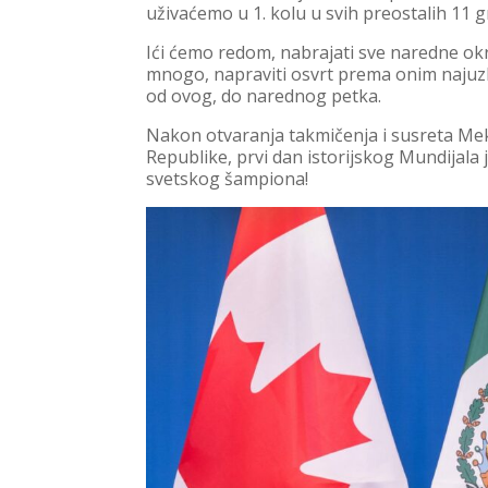
uživaćemo u 1. kolu u svih preostalih 11 
Ići ćemo redom, nabrajati sve naredne okrš
mnogo, napraviti osvrt prema onim najuzb
od ovog, do narednog petka.
Nakon otvaranja takmičenja i susreta Mek
Republike, prvi dan istorijskog Mundijala
svetskog šampiona!