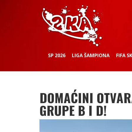
SP 2026
LIGA ŠAMPIONA
FIFA S
DOMAĆINI OTVAR
GRUPE B I D!