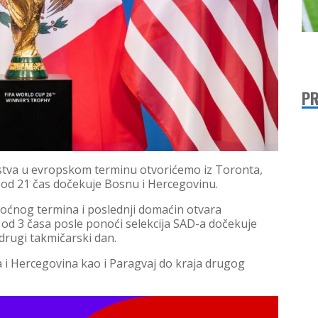
PR
stva u evropskom terminu otvorićemo iz Toronta,
od 21 čas dočekuje Bosnu i Hercegovinu.
ćnog termina i poslednji domaćin otvara
 od 3 časa posle ponoći selekcija SAD-a dočekuje
rugi takmičarski dan.
 i Hercegovina kao i Paragvaj do kraja drugog