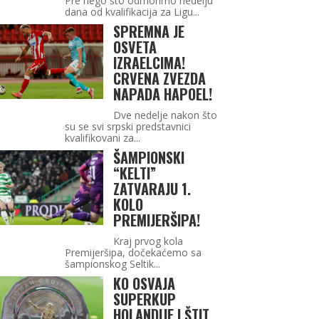
Pre nego što odmorimo nedelju
dana od kvalifikacija za Ligu...
SPREMNA JE
OSVETA
IZRAELCIMA!
CRVENA ZVEZDA
NAPADA HAPOEL!
Dve nedelje nakon što
su se svi srpski predstavnici
kvalifikovani za...
ŠAMPIONSKI
“KELTI”
ZATVARAJU 1.
KOLO
PREMIJERŠIPA!
Kraj prvog kola
Premijeršipa, dočekaćemo sa
šampionskog Seltik...
KO OSVAJA
SUPERKUP
HOLANDIJE I ŠTIT