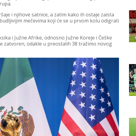
grupa.
aje i njihove satnice, a zatim kako ih ostaje zaista
udljivijim mečevima koji će se u prvom kolu odigrati
sika i Južne Afrike, odnosno Južne Koreje i Češke
 je zatvoren, odakle u preostalih 38 tražimo novog