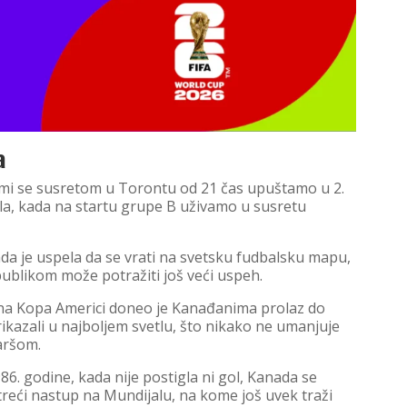
a
a mi se susretom u Torontu od 21 čas upuštamo u 2.
a, kada na startu grupe B uživamo u susretu
a je uspela da se vrati na svetsku fudbalsku mapu,
publikom može potražiti još veći uspeh.
 na Kopa Americi doneo je Kanađanima prolaz do
rikazali u najboljem svetlu, što nikako ne umanjuje
aršom.
. godine, kada nije postigla ni gol, Kanada se
reći nastup na Mundijalu, na kome još uvek traži