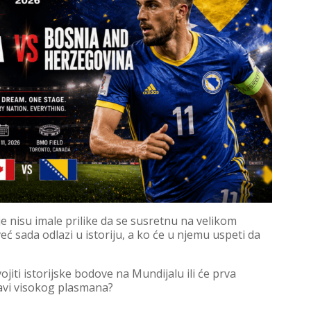
e nisu imale prilike da se susretnu na velikom
ć sada odlazi u istoriju, a ko će u njemu uspeti da
iti istorijske bodove na Mundijalu ili će prva
javi visokog plasmana?