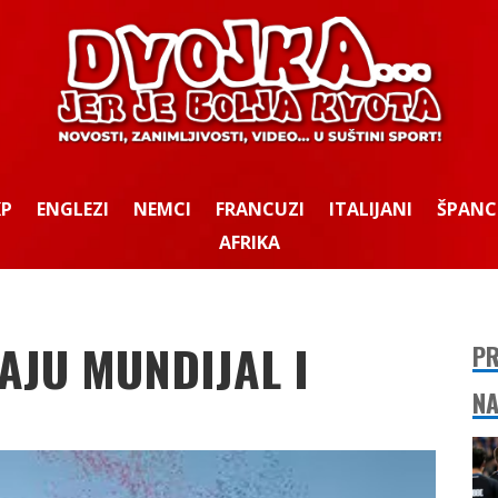
KP
ENGLEZI
NEMCI
FRANCUZI
ITALIJANI
ŠPANC
AFRIKA
AJU MUNDIJAL I
PR
NA