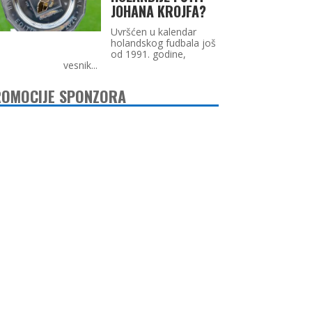
JOHANA KROJFA?
Uvršćen u kalendar
holandskog fudbala još
od 1991. godine,
vesnik...
OMOCIJE SPONZORA