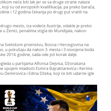
ikom neće biti lak jer se sa druge strane nalaze
koji su od evropskih kvalifikacija, pa preko baraža,
odine i 12 godina čekanja po drugi put vratili na
 drugo mesto, iza vodeće Austrije, odakle je preko
a u Zenici, penalima stigla do Mundijala, nakon
a na Svetskom prvenstvu, Bosna i Hercegovina na
o, u pokušaju da nakon 3. mesta i 3 osvojena boda
jske 2014. godine, sada ode još korak dalje.
gleda u partijama Alfonsa Dejvisa, Džonatana
ane spojem mladosti Esmira Bajraktarevića i Kerima
vu Demirovića i Edina Džeka, koji će biti udarne igle