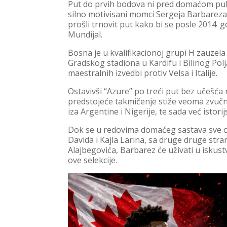
Put do prvih bodova ni pred domaćom publ
silno motivisani momci Sergeja Barbareza, 
prošli trnovit put kako bi se posle 2014. g
Mundijal.
Bosna je u kvalifikacionoj grupi H zauzela
Gradskog stadiona u Kardifu i Bilinog Polj
maestralnih izvedbi protiv Velsa i Italije.
Ostavivši “Azure” po treći put bez učešć
predstojeće takmičenje stiže veoma zvučn
iza Argentine i Nigerije, te sada već istori
Dok se u redovima domaćeg sastava sve o
Davida i Kajla Larina, sa druge druge str
Alajbegovića, Barbarez će uživati u iskust
ove selekcije.