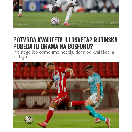
POTVRDA KVALITETA ILI OSVETA? RUTINSKA
POBEDA ILI DRAMA NA BOSFORU?
Pre nego što odmorimo nedelju dana od kvalifikacija
za Ligu...