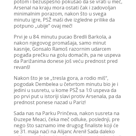
potom i bezuspešno pokušao da se vrati u meč,
Arsenal na kraju mora ostati čak i zadovoljan
minimalnim porazom, nakon što u svega
minutu igre, PSŽ maši dve izgledne prilike da
potpuno „ubije“ ovaj meč!
Prvi je u 84. minutu pucao Bredli Barkola, a
nakon njegovog promašaja, samo minut
kasnije, Gonsalo Ramoš razornim udarcem
pogađa prečku na golu domaćih, pa ne uspeva
da Parižanima donese još veću prednost pred
revanš!
Nakon što je se „tresla gora, a rodio miš“,
pogodak Dembelea u četvrtom minutu bio je i
jedini u susretu, u kome PSŽ sa 1:0 uspeva da
po prvi put u istoriji slavi protiv Arsenala, pa da
prednost ponese nazad u Pariz!
Sada nas na Parku Prinčeva, nakon susreta na
Đuzepe Meaci, čeka meč odluke, poslednji, pre
nego što saznamo ime drugog finaliste koji će
se 31. maja naći na Alijanc Areni! Sada daleko