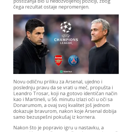
postizanja bio u nedozvoljenoj poziciji, zbog
čega rezultat ostaje nepromenjen.
Novu odličnu priliku za Arsenal, ujedno i
poslednju pravu da se vrati u meč, propušta i
Leandro Trosar, koji na gotovo identičan način
kao i Martineli, u 56. minutu izlazi oči u oči sa
Donarumom, a ovaj svoj kvalitet još jednom
dokazuje bravurom, nakon koje Arsenal dobija
samo bezuspešni pokušaj iz kornera.
Nakon što je popravio igru u nastavku, a