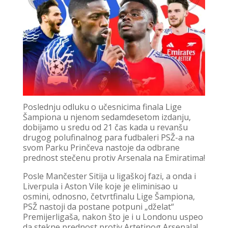
Poslednju odluku o učesnicima finala Lige
Šampiona u njenom sedamdesetom izdanju,
dobijamo u sredu od 21 čas kada u revanšu
drugog polufinalnog para fudbaleri PSŽ-a na
svom Parku Prinčeva nastoje da odbrane
prednost stečenu protiv Arsenala na Emiratima!
Posle Mančester Sitija u ligaškoj fazi, a onda i
Liverpula i Aston Vile koje je eliminisao u
osmini, odnosno, četvrtfinalu Lige Šampiona,
PSŽ nastoji da postane potpuni „dželat“
Premijerligaša, nakon što je i u Londonu uspeo
da stekne prednost protiv Artetinog Arsenala!