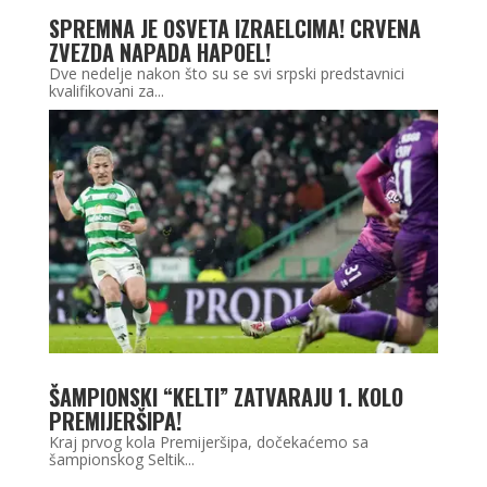
SPREMNA JE OSVETA IZRAELCIMA! CRVENA
ZVEZDA NAPADA HAPOEL!
Dve nedelje nakon što su se svi srpski predstavnici
kvalifikovani za...
ŠAMPIONSKI “KELTI” ZATVARAJU 1. KOLO
PREMIJERŠIPA!
Kraj prvog kola Premijeršipa, dočekaćemo sa
šampionskog Seltik...