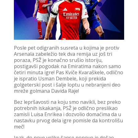
Posle pet odigranih susreta u kojima je protiv
Arsenala zabeležio tek dva remija uz još tri
poraza, PSŽ je konačno srušio istoriju,
postigavši pogodak na Emiratima nakon samo
četiri minuta igre! Pas Kviče Kvaraškele, odlično
je ispratio Usman Dembele, koji prekida
golgeterski post i šalje loptu u nebranjeni deo
mreže golmana Davida Raje!
Bez lepršavosti na koju smo navikli, bez preko
potrebnih iskakanja, PSŽ je odlično preslikao
zamisli Luisa Enrikea i dozvolio domaćima da u
nastavku prvog dela igre pomisle da kontrolišu
meč!
Ipak, do nove velike šanse ponovo je došao