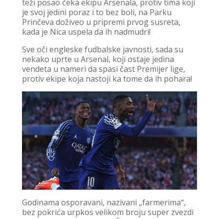
teži posao čeka ekipu Arsenala, protiv tima koji
je svoj jedini poraz i to bez boli, na Parku
Prinčeva doživeo u pripremi prvog susreta,
kada je Nica uspela da ih nadmudri!
Sve oči engleske fudbalske javnosti, sada su
nekako uprte u Arsenal, koji ostaje jedina
vendeta u nameri da spasi čast Premijer lige,
protiv ekipe koja nastoji ka tome da ih pohara!
Godinama osporavani, nazivani „farmerima“,
bez pokrića urpkos velikom broju super zvezdi