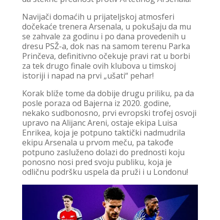
Navijači domaćih u prijateljskoj atmosferi
dočekaće trenera Arsenala, u pokušaju da mu
se zahvale za godinu i po dana provedenih u
dresu PSŽ-a, dok nas na samom terenu Parka
Prinčeva, definitivno očekuje pravi rat u borbi
za tek drugo finale ovih klubova u timskoj
istoriji i napad na prvi „ušati“ pehar!
Korak bliže tome da dobije drugu priliku, pa da
posle poraza od Bajerna iz 2020. godine,
nekako sudbonosno, prvi evropski trofej osvoji
upravo na Alijanc Areni, ostaje ekipa Luisa
Enrikea, koja je potpuno taktički nadmudrila
ekipu Arsenala u prvom meču, pa takođe
potpuno zasluženo dolazi do prednosti koju
ponosno nosi pred svoju publiku, koja je
odličnu podršku uspela da pruži i u Londonu!