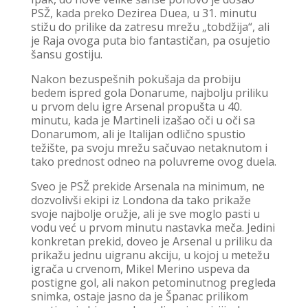
PSŽ, kada preko Dezirea Duea, u 31. minutu
stižu do prilike da zatresu mrežu „tobdžija“, ali
je Raja ovoga puta bio fantastičan, pa osujetio
šansu gostiju.
Nakon bezuspešnih pokušaja da probiju
bedem ispred gola Donarume, najbolju priliku
u prvom delu igre Arsenal propušta u 40.
minutu, kada je Martineli izašao oči u oči sa
Donarumom, ali je Italijan odlično spustio
težište, pa svoju mrežu sačuvao netaknutom i
tako prednost odneo na poluvreme ovog duela.
Sveo je PSŽ prekide Arsenala na minimum, ne
dozvolivši ekipi iz Londona da tako prikaže
svoje najbolje oružje, ali je sve moglo pasti u
vodu već u prvom minutu nastavka meča. Jedini
konkretan prekid, doveo je Arsenal u priliku da
prikažu jednu uigranu akciju, u kojoj u metežu
igrača u crvenom, Mikel Merino uspeva da
postigne gol, ali nakon petominutnog pregleda
snimka, ostaje jasno da je Španac prilikom