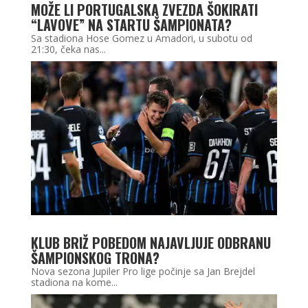
MOŽE LI PORTUGALSKA ZVEZDA ŠOKIRATI
“LAVOVE” NA STARTU ŠAMPIONATA?
Sa stadiona Hose Gomez u Amadori, u subotu od
21:30, čeka nas...
KLUB BRIŽ POBEDOM NAJAVLJUJE ODBRANU
ŠAMPIONSKOG TRONA?
Nova sezona Jupiler Pro lige počinje sa Jan Brejdel
stadiona na kome...