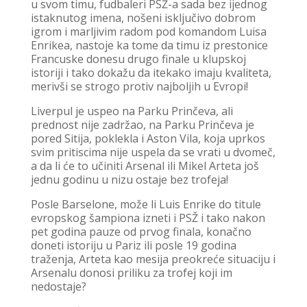
u svom timu, fudbaleri PSŽ-a sada bez ijednog
istaknutog imena, nošeni isključivo dobrom
igrom i marljivim radom pod komandom Luisa
Enrikea, nastoje ka tome da timu iz prestonice
Francuske donesu drugo finale u klupskoj
istoriji i tako dokažu da itekako imaju kvaliteta,
merivši se strogo protiv najboljih u Evropi!
Liverpul je uspeo na Parku Prinčeva, ali
prednost nije zadržao, na Parku Prinčeva je
pored Sitija, poklekla i Aston Vila, koja uprkos
svim pritiscima nije uspela da se vrati u dvomeč,
a da li će to učiniti Arsenal ili Mikel Arteta još
jednu godinu u nizu ostaje bez trofeja!
Posle Barselone, može li Luis Enrike do titule
evropskog šampiona izneti i PSŽ i tako nakon
pet godina pauze od prvog finala, konačno
doneti istoriju u Pariz ili posle 19 godina
traženja, Arteta kao mesija preokreće situaciju i
Arsenalu donosi priliku za trofej koji im
nedostaje?