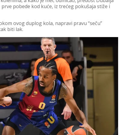
a kolenima, a kako je meč odmicao, predost Dubaija
e prve pobede kod kuće, iz trećeg pokušaja stiže i
 tokom ovog duplog kola, napravi pravu “seču”
k biti lak.