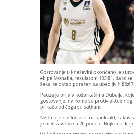
Gostovanje u kneževini okončano je suro
ekipe Monaka, rezulatom 103:81, da bi se 
šaka, te ostao poražen sa ubedljivih 86:67
Pauza je prijala košarkašima Dubaija, koj
gostovanje, na kome su protiv aktuelnog
prikažu od čega su satkani.
Ništa nije naslućivalo na spektakl, kakav 
je meč završio sa 26 poena i Bejkona, koji