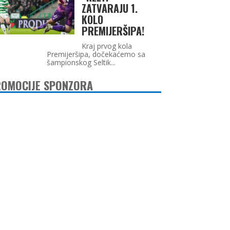
ZATVARAJU 1.
KOLO
PREMIJERŠIPA!
Kraj prvog kola
Premijeršipa, dočekaćemo sa
šampionskog Seltik...
OMOCIJE SPONZORA