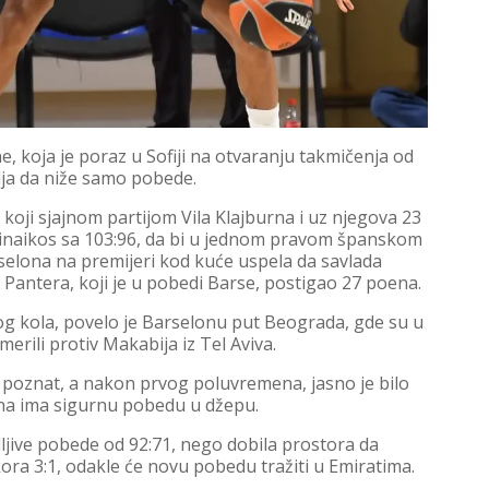
e, koja je poraz u Sofiji na otvaranju takmičenja od
vlja da niže samo pobede.
 koji sjajnom partijom Vila Klajburna i uz njegova 23
tinaikos sa 103:96, da bi u jednom pravom španskom
elona na premijeri kod kuće uspela da savlada
a Pantera, koji je u pobedi Barse, postigao 27 poena.
g kola, povelo je Barselonu put Beograda, gde su u
rili protiv Makabija iz Tel Aviva.
o poznat, a nakon prvog poluvremena, jasno je bilo
ona ima sigurnu pobedu u džepu.
ljive pobede od 92:71, nego dobila prostora da
kora 3:1, odakle će novu pobedu tražiti u Emiratima.