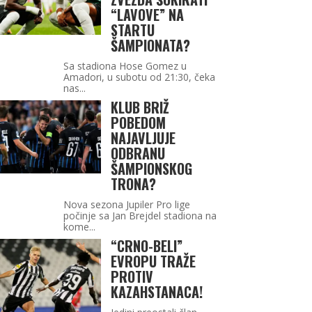
“LAVOVE” NA
STARTU
ŠAMPIONATA?
Sa stadiona Hose Gomez u
Amadori, u subotu od 21:30, čeka
nas...
KLUB BRIŽ
POBEDOM
NAJAVLJUJE
ODBRANU
ŠAMPIONSKOG
TRONA?
Nova sezona Jupiler Pro lige
počinje sa Jan Brejdel stadiona na
kome...
“CRNO-BELI”
EVROPU TRAŽE
PROTIV
KAZAHSTANACA!