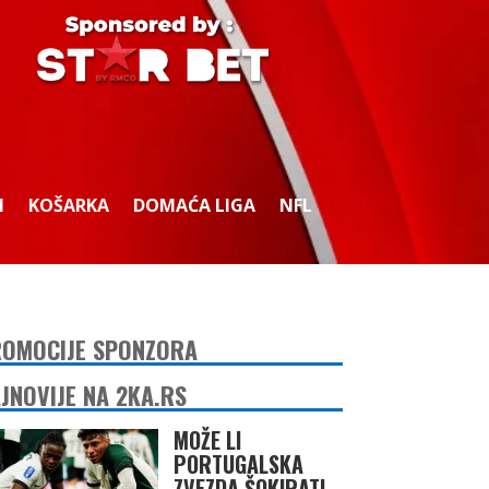
I
KOŠARKA
DOMAĆA LIGA
NFL
OMOCIJE SPONZORA
JNOVIJE NA 2KA.RS
MOŽE LI
PORTUGALSKA
ZVEZDA ŠOKIRATI