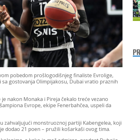
PR
vom pobedom prošlogodišnjeg finaliste Evrolige,
i sa gostovanja Olimpijakosu, Dubai vratio praznih
.
e je nakon Monaka i Pireja čekalo treće vezano
 šampiona Evrope, ekipe Fenerbahčea, uspeli da
su zahvaljujući monstruoznoj partiji Kabengelea, koji
 je dodao 21 poen – pružili košarkaši ovog tima.