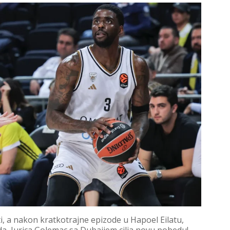
i, a nakon kratkotrajne epizode u Hapoel Eilatu,
ada, Jurica Golemac sa Dubaijem cilja novu pobedu!