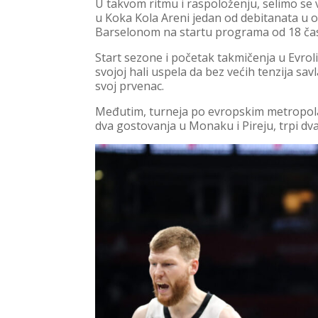
U takvom ritmu i raspoloženju, selimo se 
u Koka Kola Areni jedan od debitanata u 
Barselonom na startu programa od 18 ča
Start sezone i početak takmičenja u Evrolig
svojoj hali uspela da bez većih tenzija sa
svoj prvenac.
Međutim, turneja po evropskim metropola
dva gostovanja u Monaku i Pireju, trpi dva