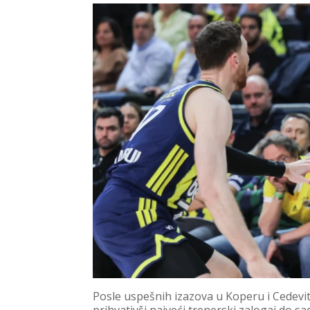
Posle uspešnih izazova u Koperu i Cedevit
prihvativši najveći trenerski zalogaj do s