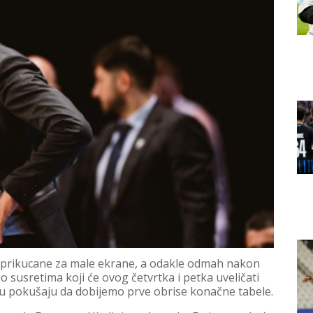
s prikucane za male ekrane, a odakle odmah nakon
 susretima koji će ovog četvrtka i petka uveličati
u pokušaju da dobijemo prve obrise konačne tabele.