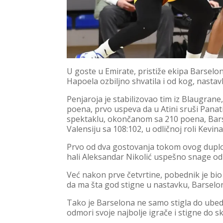
U goste u Emirate, pristiže ekipa Barselon
Hapoela ozbiljno shvatila i od kog, nasta
Penjaroja je stabilizovao tim iz Blaugrane,
poena, prvo uspeva da u Atini sruši Pana
spektaklu, okončanom sa 210 poena, Bars
Valensiju sa 108:102, u odličnoj roli Kevin
Prvo od dva gostovanja tokom ovog duplo
hali Aleksandar Nikolić uspešno snage odme
Već nakon prve četvrtine, pobednik je bi
da ma šta god stigne u nastavku, Barsel
Tako je Barselona ne samo stigla do ubed
odmori svoje najbolje igrače i stigne do s