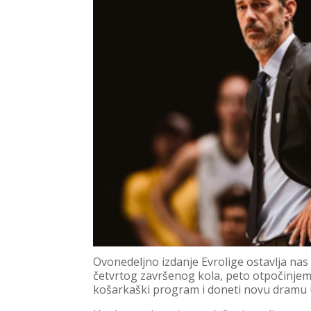
Ovonedeljno izdanje Evrolige ostavlja na
četvrtog završenog kola, peto otpočinjemo
košarkaški program i doneti novu dramu 