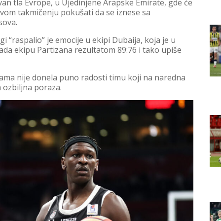
van tla Evrope, u Ujedinjene Arapske Emirate, gde će
ovom takmičenju pokušati da se iznese sa
sova.
i “raspalio” je emocije u ekipi Dubaija, koja je u
vlada ekipu Partizana rezultatom 89:76 i tako upiše
ma nije donela puno radosti timu koji na naredna
 ozbiljna poraza.