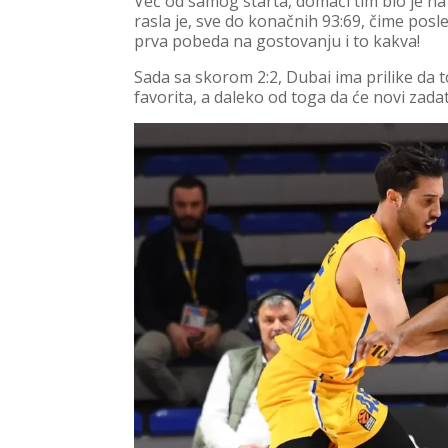
Već od samog starta, domaći tim bio je n
rasla je, sve do konačnih 93:69, čime posl
prva pobeda na gostovanju i to kakva!
Sada sa skorom 2:2, Dubai ima prilike da
favorita, a daleko od toga da će novi zadata