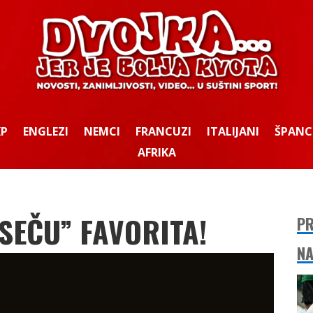
KP
ENGLEZI
NEMCI
FRANCUZI
ITALIJANI
ŠPANC
AFRIKA
SEČU” FAVORITA!
PR
NA