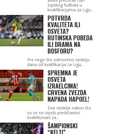
Jedini preostali član
srpskog fudbala u
kvalifikacijama za Ligu...
POTVRDA
KVALITETA ILI
OSVETA?
RUTINSKA POBEDA
ILI DRAMA NA
BOSFORU?
Pre nego što odmorimo nedelju
dana od kvalifikacija za Ligu...
SPREMNA JE
OSVETA
IZRAELCIMA!
CRVENA ZVEZDA
NAPADA HAPOEL!
Dve nedelje nakon što
su se svi srpski predstavnici
kvalifikovani za...
ŠAMPIONSKI
“KELTI”