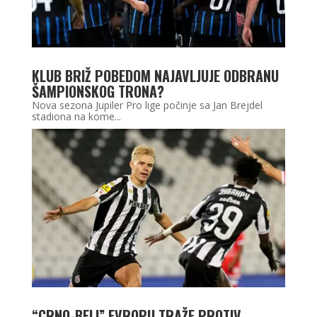
KLUB BRIŽ POBEDOM NAJAVLJUJE ODBRANU
ŠAMPIONSKOG TRONA?
Nova sezona Jupiler Pro lige počinje sa Jan Brejdel
stadiona na kome...
“CRNO-BELI” EVROPU TRAŽE PROTIV