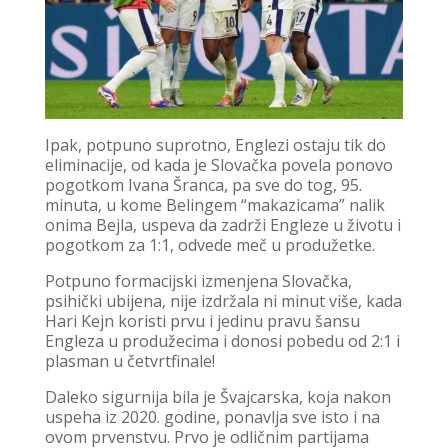
Ipak, potpuno suprotno, Englezi ostaju tik do
eliminacije, od kada je Slovačka povela ponovo
pogotkom Ivana Šranca, pa sve do tog, 95.
minuta, u kome Belingem “makazicama” nalik
onima Bejla, uspeva da zadrži Engleze u životu i
pogotkom za 1:1, odvede meč u produžetke.
Potpuno formacijski izmenjena Slovačka,
psihički ubijena, nije izdržala ni minut više, kada
Hari Kejn koristi prvu i jedinu pravu šansu
Engleza u produžecima i donosi pobedu od 2:1 i
plasman u četvrtfinale!
Daleko sigurnija bila je Švajcarska, koja nakon
uspeha iz 2020. godine, ponavlja sve isto i na
ovom prvenstvu. Prvo je odličnim partijama