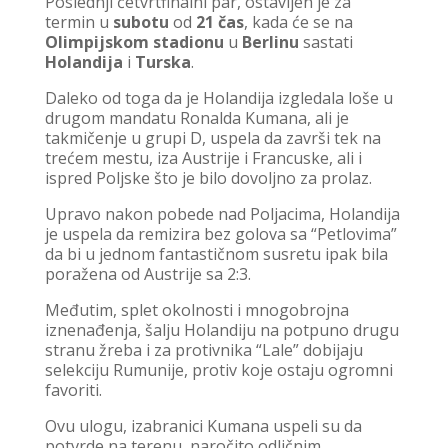
Poslednji četvrtfinalni par, ostavljen je za
termin u
subotu
od
21 čas
, kada će se na
Olimpijskom stadionu
u
Berlinu
sastati
Holandija
i
Turska
.
Daleko od toga da je Holandija izgledala loše u
drugom mandatu Ronalda Kumana, ali je
takmičenje u grupi D, uspela da završi tek na
trećem mestu, iza Austrije i Francuske, ali i
ispred Poljske što je bilo dovoljno za prolaz.
Upravo nakon pobede nad Poljacima, Holandija
je uspela da remizira bez golova sa “Petlovima”
da bi u jednom fantastičnom susretu ipak bila
poražena od Austrije sa 2:3.
Međutim, splet okolnosti i mnogobrojna
iznenađenja, šalju Holandiju na potpuno drugu
stranu žreba i za protivnika “Lale” dobijaju
selekciju Rumunije, protiv koje ostaju ogromni
favoriti.
Ovu ulogu, izabranici Kumana uspeli su da
potvrde na terenu, naročito odličnim