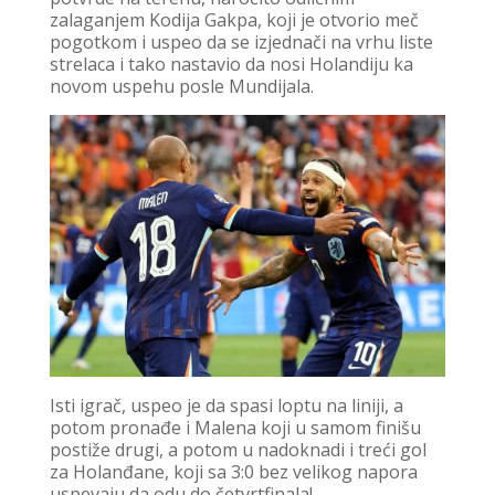
zalaganjem Kodija Gakpa, koji je otvorio meč
pogotkom i uspeo da se izjednači na vrhu liste
strelaca i tako nastavio da nosi Holandiju ka
novom uspehu posle Mundijala.
Isti igrač, uspeo je da spasi loptu na liniji, a
potom pronađe i Malena koji u samom finišu
postiže drugi, a potom u nadoknadi i treći gol
za Holanđane, koji sa 3:0 bez velikog napora
uspevaju da odu do četvrtfinala!