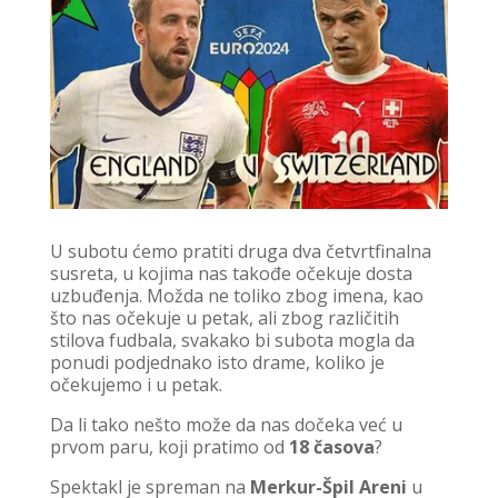
U subotu ćemo pratiti druga dva četvrtfinalna
susreta, u kojima nas takođe očekuje dosta
uzbuđenja. Možda ne toliko zbog imena, kao
što nas očekuje u petak, ali zbog različitih
stilova fudbala, svakako bi subota mogla da
ponudi podjednako isto drame, koliko je
očekujemo i u petak.
Da li tako nešto može da nas dočeka već u
prvom paru, koji pratimo od
18 časova
?
Spektakl je spreman na
Merkur-Špil Areni
u