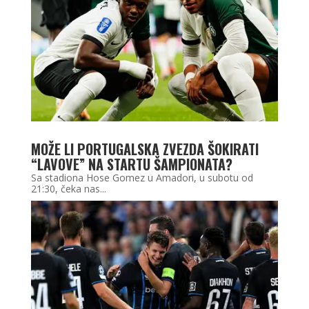
MOŽE LI PORTUGALSKA ZVEZDA ŠOKIRATI
“LAVOVE” NA STARTU ŠAMPIONATA?
Sa stadiona Hose Gomez u Amadori, u subotu od
21:30, čeka nas...