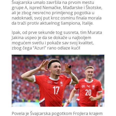
Švajcarska umalo završila na prvom mestu
grupe A, ispred Nemačke, Mađarske i Škotske,
ali je zbog nesrećno primljenog pogotka u
nadoknadi, svoj put kroz osminu finala morala
da traži protiv aktuelnog šampiona, Italije.
Ipak, od prve sekunde tog susreta, tim Murata
Jakina uspeo je da se dokaže u najboljem
mogućem svetlu i pokaže sav svoj kvalitet,
zbog čega “Azuri” rano odlaze kući!
Povela je Švajcarska pogotkom Frojlera krajem