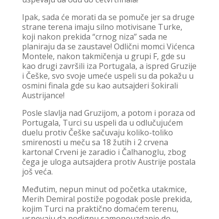
Ipak, sada će morati da se pomuče jer sa druge
strane terena imaju silno motivisane Turke,
koji nakon prekida “crnog niza” sada ne
planiraju da se zaustave! Odlični momci Vićenca
Montele, nakon takmičenja u grupi F, gde su
kao drugi završili iza Portugala, a ispred Gruzije
i Češke, svo svoje umeće uspeli su da pokažu u
osmini finala gde su kao autsajderi šokirali
Austrijance!
Posle slavlja nad Gruzijom, a potom i poraza od
Portugala, Turci su uspeli da u odlučujućem
duelu protiv Češke sačuvaju koliko-toliko
smirenosti u meču sa 18 žutih i 2 crvena
kartona! Crveni je zaradio i Čalhanoglu, zbog
čega je uloga autsajdera protiv Austrije postala
još veća.
Međutim, nepun minut od početka utakmice,
Merih Demiral postiže pogodak posle prekida,
kojim Turci na praktično domaćem terenu,
uspevaju da podignu samopouzdanje do