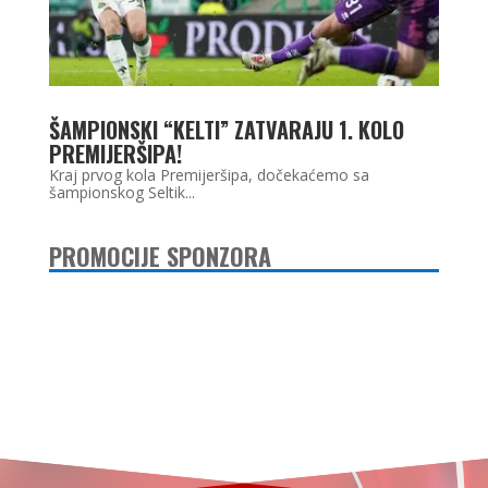
ŠAMPIONSKI “KELTI” ZATVARAJU 1. KOLO
PREMIJERŠIPA!
Kraj prvog kola Premijeršipa, dočekaćemo sa
šampionskog Seltik...
PROMOCIJE SPONZORA