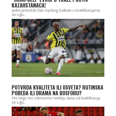
KAZAHSTANACA!
Jedini preostali član srpskog fudbala u kvalifikacijama
za Ligu...
POTVRDA KVALITETA ILI OSVETA? RUTINSKA
POBEDA ILI DRAMA NA BOSFORU?
Pre nego što odmorimo nedelju dana od kvalifikacija
za Ligu...