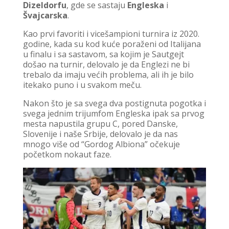
Dizeldorfu
, gde se sastaju
Engleska
i
Švajcarska
.
Kao prvi favoriti i vicešampioni turnira iz 2020.
godine, kada su kod kuće poraženi od Italijana
u finalu i sa sastavom, sa kojim je Sautgejt
došao na turnir, delovalo je da Englezi ne bi
trebalo da imaju većih problema, ali ih je bilo
itekako puno i u svakom meču.
Nakon što je sa svega dva postignuta pogotka i
svega jednim trijumfom Engleska ipak sa prvog
mesta napustila grupu C, pored Danske,
Slovenije i naše Srbije, delovalo je da nas
mnogo više od “Gordog Albiona” očekuje
početkom nokaut faze.