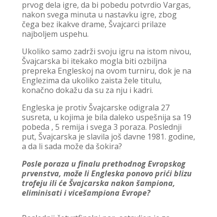
prvog dela igre, da bi pobedu potvrdio Vargas,
nakon svega minuta u nastavku igre, zbog
čega bez ikakve drame, Švajcarci prilaze
najboljem uspehu.
Ukoliko samo zadrži svoju igru na istom nivou,
Švajcarska bi itekako mogla biti ozbiljna
prepreka Engleskoj na ovom turniru, dok je na
Englezima da ukoliko zaista žele titulu,
konačno dokažu da su za nju i kadri.
Engleska je protiv Švajcarske odigrala 27
susreta, u kojima je bila daleko uspešnija sa 19
pobeda , 5 remija i svega 3 poraza. Poslednji
put, Švajcarska je slavila još davne 1981. godine,
a da li sada može da šokira?
Posle poraza u finalu prethodnog Evropskog
prvenstva, može li Engleska ponovo prići blizu
trofeju ili će Švajcarska nakon šampiona,
eliminisati i vicešampiona Evrope?