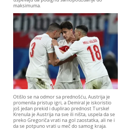
maksimuma.
Otišlo se na odmor sa prednošću, Austrija je
promenila pristup igri, a Demiral je iskoristio
još jedan prekid i duplirao prednost Turske!
Krenula je Austrija na sve ili ništa, uspela da se
preko Gregoriča vrati na gol zaostatka, ali ne i
da se potpuno vrati u meč do samog kraja.