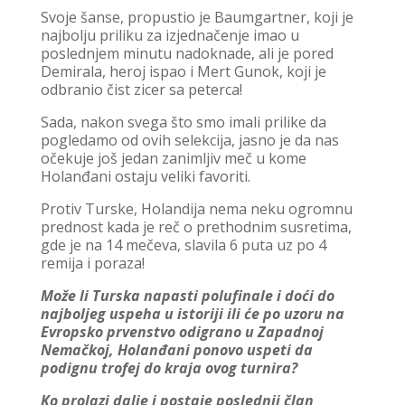
Svoje šanse, propustio je Baumgartner, koji je
najbolju priliku za izjednačenje imao u
poslednjem minutu nadoknade, ali je pored
Demirala, heroj ispao i Mert Gunok, koji je
odbranio čist zicer sa peterca!
Sada, nakon svega što smo imali prilike da
pogledamo od ovih selekcija, jasno je da nas
očekuje još jedan zanimljiv meč u kome
Holanđani ostaju veliki favoriti.
Protiv Turske, Holandija nema neku ogromnu
prednost kada je reč o prethodnim susretima,
gde je na 14 mečeva, slavila 6 puta uz po 4
remija i poraza!
Može li Turska napasti polufinale i doći do
najboljeg uspeha u istoriji ili će po uzoru na
Evropsko prvenstvo odigrano u Zapadnoj
Nemačkoj, Holanđani ponovo uspeti da
podignu trofej do kraja ovog turnira?
Ko prolazi dalje i postaje poslednji član