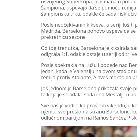
osvojenog Superkupa, plasmana u polufina
Šampiona, uspevaju da se pomoću remija
šampionsku trku, odakle će sada i iskluči
Posle neočekivanih kikseva, u seriji loših
Madrida, Barselona ponovo uspeva da se vr
prekretnicu sezone.
Od tog trenutka, Barselona je kiksirala s
odigrala 1:1, odakle ostaje u seriji od tri v
Posle spektakla na Lužu i pobede nad Benfi
jedan, kada je Valensiju na ovom stadionu 
remija protiv Atalante, Alaveš morao da p
Još jednom je Barselona prikazala svoje pra
ta koja je stradala, sada i na Mestalji, u 
Sve nas je vodilo ka prošlom vikendu, u k
njemu, sve prešlo na stranu Barselone, ko
odlučnom partijom na Ramos Sančez Piskuan