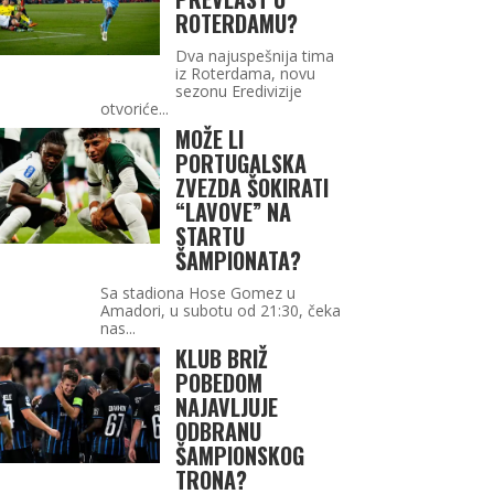
ROTERDAMU?
Dva najuspešnija tima
iz Roterdama, novu
sezonu Eredivizije
otvoriće...
MOŽE LI
PORTUGALSKA
ZVEZDA ŠOKIRATI
“LAVOVE” NA
STARTU
ŠAMPIONATA?
Sa stadiona Hose Gomez u
Amadori, u subotu od 21:30, čeka
nas...
KLUB BRIŽ
POBEDOM
NAJAVLJUJE
ODBRANU
ŠAMPIONSKOG
TRONA?