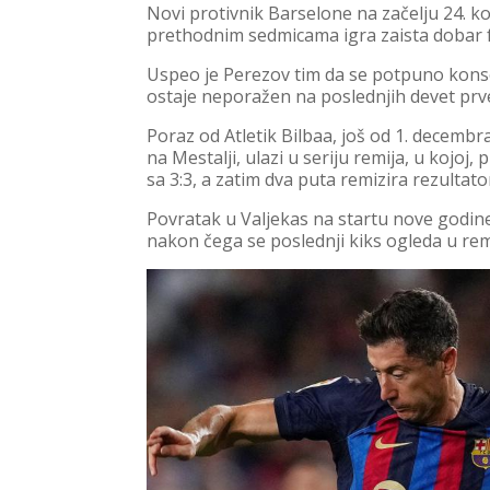
Novi protivnik Barselone na začelju 24. ko
prethodnim sedmicama igra zaista dobar 
Uspeo je Perezov tim da se potpuno kons
ostaje neporažen na poslednjih devet prv
Poraz od Atletik Bilbaa, još od 1. decembra
na Mestalji, ulazi u seriju remija, u kojoj
sa 3:3, a zatim dva puta remizira rezultato
Povratak u Valjekas na startu nove godine, 
nakon čega se poslednji kiks ogleda u remi