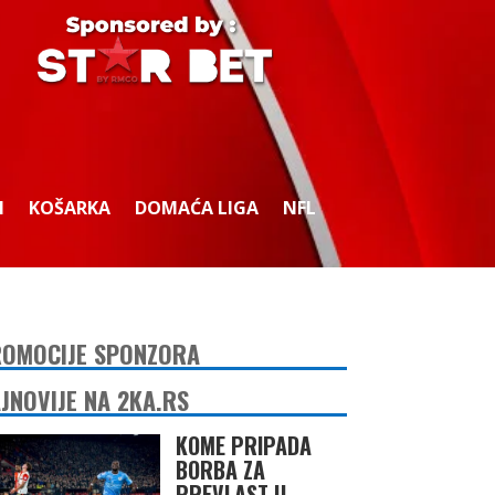
I
KOŠARKA
DOMAĆA LIGA
NFL
OMOCIJE SPONZORA
JNOVIJE NA 2KA.RS
KOME PRIPADA
BORBA ZA
PREVLAST U