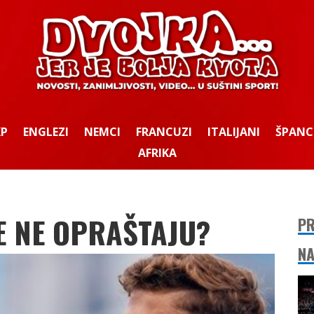
KP
ENGLEZI
NEMCI
FRANCUZI
ITALIJANI
ŠPANC
AFRIKA
ŠE NE OPRAŠTAJU?
PR
NA