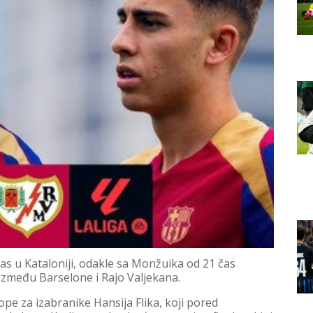
as u Kataloniji, odakle sa Monžuika od 21 čas
 između Barselone i Rajo Valjekana.
pe za izabranike Hansija Flika, koji pored