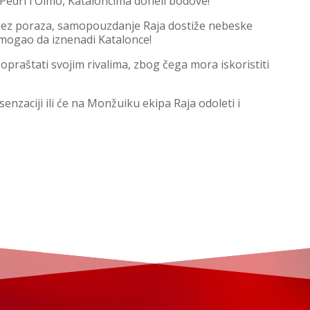
 Pedri i Olmo, Kataloncima doneli bodove!
 bez poraza, samopouzdanje Raja dostiže nebeske
mogao da iznenadi Katalonce!
praštati svojim rivalima, zbog čega mora iskoristiti
enzaciji ili će na Monžuiku ekipa Raja odoleti i