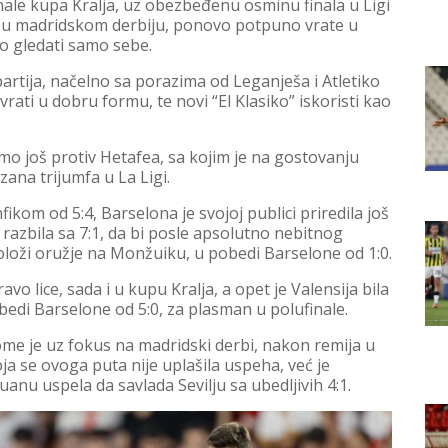
le kupa Kralja, uz obezbeđenu osminu finala u Ligi
 u madridskom derbiju, ponovo potpuno vrate u
vo gledati samo sebe.
 partija, načelno sa porazima od Leganješa i Atletiko
ati u dobru formu, te novi “El Klasiko” iskoristi kao
amo još protiv Hetafea, sa kojim je na gostovanju
ezana trijumfa u La Ligi.
kom od 5:4, Barselona je svojoj publici priredila još
razbila sa 7:1, da bi posle apsolutno nebitnog
oloži oružje na Monžuiku, u pobedi Barselone od 1:0.
vo lice, sada i u kupu Kralja, a opet je Valensija bila
pobedi Barselone od 5:0, za plasman u polufinale.
ome je uz fokus na madridski derbi, nakon remija u
ja se ovoga puta nije uplašila uspeha, već je
u uspela da savlada Sevilju sa ubedljivih 4:1.