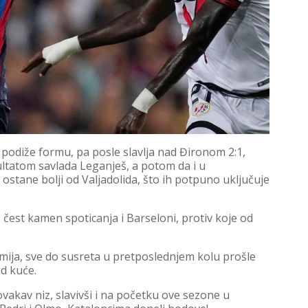
podiže formu, pa posle slavlja nad Đironom 2:1,
ltatom savlada Leganješ, a potom da i u
stane bolji od Valjadolida, što ih potpuno uključuje
čest kamen spoticanja i Barseloni, protiv koje od
emija, sve do susreta u pretposlednjem kolu prošle
od kuće.
akav niz, slavivši i na početku ove sezone u