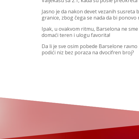
Valjekasu sa 2:1, kada su posle preokreta
Jasno je da nakon devet vezanih susreta
granice, zbog čega se nada da bi ponovo 
Ipak, u ovakvom ritmu, Barselona ne sme o
domaći teren i ulogu favorita!
Da li je sve osim pobede Barselone ravno s
podići niz bez poraza na dvocifren broj?