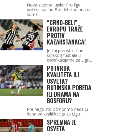
Nova sezona Jupiler Pro lige
počinje sa Jan Brejdel stadiona na
kome...
“CRNO-BELI”
EVROPU TRAŽE
PROTIV
KAZAHSTANACA!
Jedini preostali član
srpskog fudbala u
kvalifikacijama za Ligu...
POTVRDA
KVALITETA ILI
OSVETA?
RUTINSKA POBEDA
ILI DRAMA NA
BOSFORU?
Pre nego što odmorimo nedelju
dana od kvalifikacija za Ligu...
SPREMNA JE
OSVETA