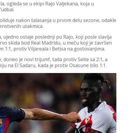
la, ogleda se u ekipi Rajo Valjekana, koja u
fudbal.
oliduje nakon talasanja u prvom delu sezone, odakle
enstvenih utakmica.
, ujedno ostaje poslednji po Rajo, koji posle slavlja
, prvo skida bod Real Madridu, u meču koji je završen
m 1:1, protiv Viljareala i Betisa na gostovanjima.
doneo je novi trijumf, tada protiv Selte sa 2:1, a
ju na El Sadaru, kada je protiv Osasune bilo 1:1.