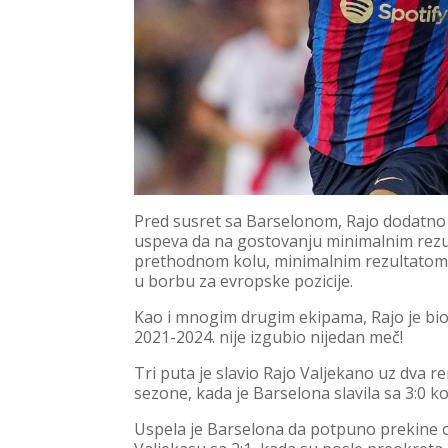
Pred susret sa Barselonom, Rajo dodatno 
uspeva da na gostovanju minimalnim rezu
prethodnom kolu, minimalnim rezultatom o
u borbu za evropske pozicije.
Kao i mnogim drugim ekipama, Rajo je bio 
2021-2024. nije izgubio nijedan meč!
Tri puta je slavio Rajo Valjekano uz dva r
sezone, kada je Barselona slavila sa 3:0 k
Uspela je Barselona da potpuno prekine ov