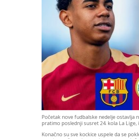
Početak nove fudbalske nedelje ostavlja n
pratimo poslednji susret 24. kola La Lige,
Konačno su sve kockice uspele da se poklo