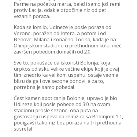
Parme na početku marta, beleži samo još remi
protiv Lacija, odakle otpočinje niz od pet
vezanih poraza.
Kada se lomilo, Udineze je posle poraza od
Verone, poražen od Intera, a potom i od
Đenove, Milana i konačno Torina, kada je na
Olimpijskom stadionu u prethodnom kolu, meč
završen pobedom domaćih od 2:0.
Sve to, pokušaće da iskoristi Bolonja, koja
urpkos odlasku velike većine ekipe koji je ovaj
tim iznedrio ka velikom uspehu, ostaje veoma
blizu da ga i ove sezone ponovi, a za to,
potrebna je samo pobeda!
Čest kamen spoticanja Bolonje, upravo je bio
Udineze,koji posle pobede od 3:0 na ovom
stadionu prošle sezone, oba puta na
gostovanju uspeva da remizira sa Bolonjom 1:1,
podigavši tako niz bez poraza na tri prethodna
susreta!