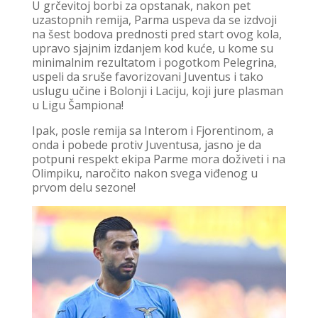
U grčevitoj borbi za opstanak, nakon pet
uzastopnih remija, Parma uspeva da se izdvoji
na šest bodova prednosti pred start ovog kola,
upravo sjajnim izdanjem kod kuće, u kome su
minimalnim rezultatom i pogotkom Pelegrina,
uspeli da sruše favorizovani Juventus i tako
uslugu učine i Bolonji i Laciju, koji jure plasman
u Ligu Šampiona!
Ipak, posle remija sa Interom i Fjorentinom, a
onda i pobede protiv Juventusa, jasno je da
potpuni respekt ekipa Parme mora doživeti i na
Olimpiku, naročito nakon svega viđenog u
prvom delu sezone!