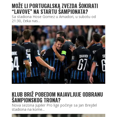
MOŽE LI PORTUGALSKA ZVEZDA ŠOKIRATI
“LAVOVE” NA STARTU ŠAMPIONATA?
Sa stadiona Hose Gomez u Amadori, u subotu od
21:30, čeka nas...
KLUB BRIŽ POBEDOM NAJAVLJUJE ODBRANU
ŠAMPIONSKOG TRONA?
Nova sezona Jupiler Pro lige počinje sa Jan Brejdel
stadiona na kome...