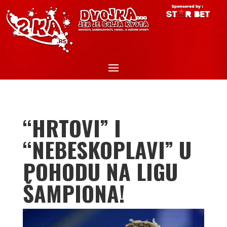
“HRTOVI” I
“NEBESKOPLAVI” U
POHODU NA LIGU
ŠAMPIONA!