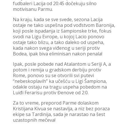
fudbaleri Lacija od 20:45 dočekuju silno
motivisanu Parmu.
Na kraju, kada se sve svede, sezona Lacija
ostaje ne tako uspešna pod vođstvom Baronija,
koji posle ispadanja iz šampionske trke, fokus
svodi na Ligu Evrope, u kojoj Lacio ponovo
ostaje tako blizu, a tako daleko od uspeha,
kada nakon svega viđenog u seriji protiv
Bodea, ipak biva eliminisan nakon penala!
Ipak, posle pobede nad Atalantom u Seriji A, a
potom i remija u gradskom derbiju protiv
Rome, ponovo su se otvorili svi putevi
“nebeskoplavih” ka učešću u Ligi Šampiona,
odakle ostaju na tragu uspeha pobedom na
Luiđi Ferarisu protiv Đenove od 2:0.
Za to vreme, preporod Parme dolaskom
Kristijana Kivua se nastavlja, a niz bez poraza
ekipe sa Tardinija, sada je narastao na šest
uzastopnih mečeva!