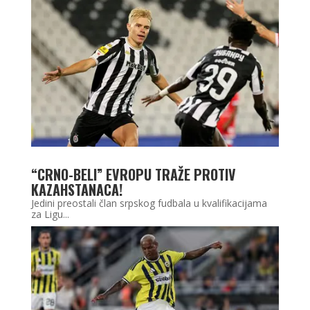
“CRNO-BELI” EVROPU TRAŽE PROTIV
KAZAHSTANACA!
Jedini preostali član srpskog fudbala u kvalifikacijama
za Ligu...