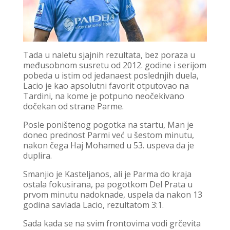
Tada u naletu sjajnih rezultata, bez poraza u
međusobnom susretu od 2012. godine i serijom
pobeda u istim od jedanaest poslednjih duela,
Lacio je kao apsolutni favorit otputovao na
Tardini, na kome je potpuno neočekivano
dočekan od strane Parme.
Posle poništenog pogotka na startu, Man je
doneo prednost Parmi već u šestom minutu,
nakon čega Haj Mohamed u 53. uspeva da je
duplira.
Smanjio je Kasteljanos, ali je Parma do kraja
ostala fokusirana, pa pogotkom Del Prata u
prvom minutu nadoknade, uspela da nakon 13
godina savlada Lacio, rezultatom 3:1.
Sada kada se na svim frontovima vodi grčevita