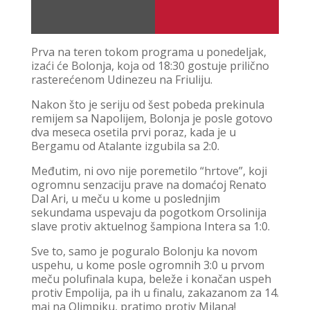
Prva na teren tokom programa u ponedeljak,
izaći će Bolonja, koja od 18:30 gostuje prilično
rasterećenom Udinezeu na Friuliju.
Nakon što je seriju od šest pobeda prekinula
remijem sa Napolijem, Bolonja je posle gotovo
dva meseca osetila prvi poraz, kada je u
Bergamu od Atalante izgubila sa 2:0.
Međutim, ni ovo nije poremetilo “hrtove”, koji
ogromnu senzaciju prave na domaćoj Renato
Dal Ari, u meču u kome u poslednjim
sekundama uspevaju da pogotkom Orsolinija
slave protiv aktuelnog šampiona Intera sa 1:0.
Sve to, samo je poguralo Bolonju ka novom
uspehu, u kome posle ogromnih 3:0 u prvom
meču polufinala kupa, beleže i konačan uspeh
protiv Empolija, pa ih u finalu, zakazanom za 14.
maj na Olimpiku, pratimo protiv Milana!