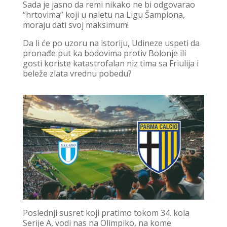
Sada je jasno da remi nikako ne bi odgovarao
“hrtovima” koji u naletu na Ligu Šampiona,
moraju dati svoj maksimum!
Da li će po uzoru na istoriju, Udineze uspeti da
pronađe put ka bodovima protiv Bolonje ili
gosti koriste katastrofalan niz tima sa Friulija i
beleže zlata vrednu pobedu?
Poslednji susret koji pratimo tokom 34. kola
Serije A, vodi nas na Olimpiko, na kome