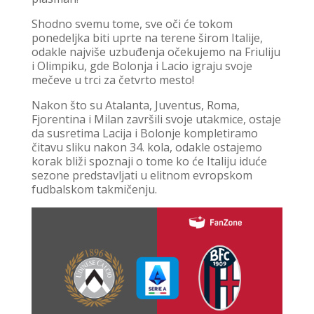
Shodno svemu tome, sve oči će tokom
ponedeljka biti uprte na terene širom Italije,
odakle najviše uzbuđenja očekujemo na Friuliju
i Olimpiku, gde Bolonja i Lacio igraju svoje
mečeve u trci za četvrto mesto!
Nakon što su Atalanta, Juventus, Roma,
Fjorentina i Milan završili svoje utakmice, ostaje
da susretima Lacija i Bolonje kompletiramo
čitavu sliku nakon 34. kola, odakle ostajemo
korak bliži spoznaji o tome ko će Italiju iduće
sezone predstavljati u elitnom evropskom
fudbalskom takmičenju.