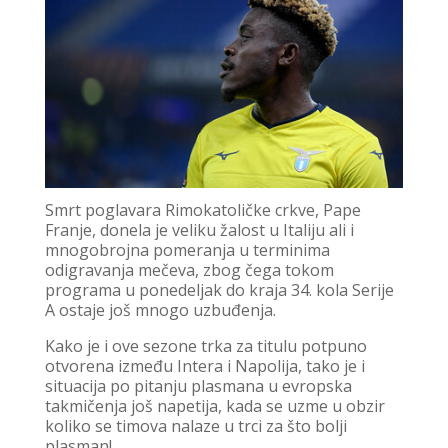
Smrt poglavara Rimokatoličke crkve, Pape
Franje, donela je veliku žalost u Italiju ali i
mnogobrojna pomeranja u terminima
odigravanja mečeva, zbog čega tokom
programa u ponedeljak do kraja 34. kola Serije
A ostaje još mnogo uzbuđenja.
Kako je i ove sezone trka za titulu potpuno
otvorena između Intera i Napolija, tako je i
situacija po pitanju plasmana u evropska
takmičenja još napetija, kada se uzme u obzir
koliko se timova nalaze u trci za što bolji
plasman!