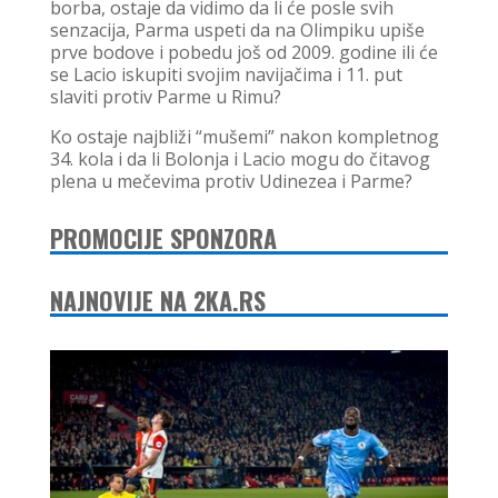
borba, ostaje da vidimo da li će posle svih
senzacija, Parma uspeti da na Olimpiku upiše
prve bodove i pobedu još od 2009. godine ili će
se Lacio iskupiti svojim navijačima i 11. put
slaviti protiv Parme u Rimu?
Ko ostaje najbliži “mušemi” nakon kompletnog
34. kola i da li Bolonja i Lacio mogu do čitavog
plena u mečevima protiv Udinezea i Parme?
PROMOCIJE SPONZORA
NAJNOVIJE NA 2KA.RS