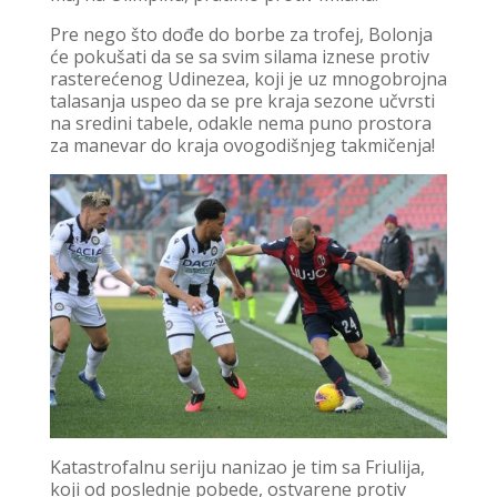
Pre nego što dođe do borbe za trofej, Bolonja
će pokušati da se sa svim silama iznese protiv
rasterećenog Udinezea, koji je uz mnogobrojna
talasanja uspeo da se pre kraja sezone učvrsti
na sredini tabele, odakle nema puno prostora
za manevar do kraja ovogodišnjeg takmičenja!
Katastrofalnu seriju nanizao je tim sa Friulija,
koji od poslednje pobede, ostvarene protiv