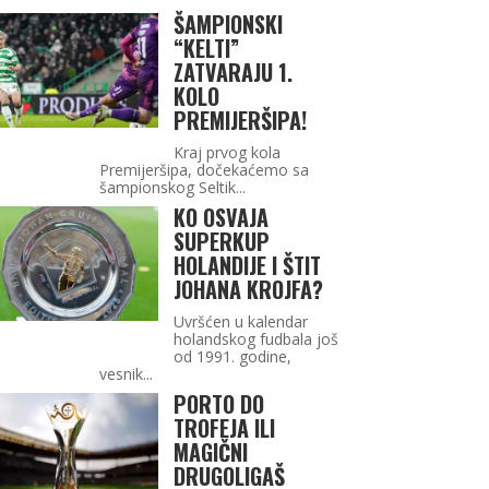
ŠAMPIONSKI
“KELTI”
ZATVARAJU 1.
KOLO
PREMIJERŠIPA!
Kraj prvog kola
Premijeršipa, dočekaćemo sa
šampionskog Seltik...
KO OSVAJA
SUPERKUP
HOLANDIJE I ŠTIT
JOHANA KROJFA?
Uvršćen u kalendar
holandskog fudbala još
od 1991. godine,
vesnik...
PORTO DO
TROFEJA ILI
MAGIČNI
DRUGOLIGAŠ