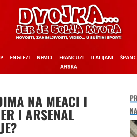
KP
ENGLEZI
NEMCI
FRANCUZI
ITALIJANI
ŠPANC
AFRIKA
DIMA NA MEACI I
PR
TER I ARSENAL
NA
JE?