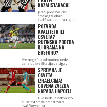
KAZAHSTANACA!
Jedini preostali član
srpskog fudbala u
kvalifikacijama za Ligu...
POTVRDA
KVALITETA ILI
OSVETA?
RUTINSKA POBEDA
ILI DRAMA NA
BOSFORU?
Pre nego što odmorimo nedelju
dana od kvalifikacija za Ligu...
SPREMNA JE
OSVETA
IZRAELCIMA!
CRVENA ZVEZDA
NAPADA HAPOEL!
Dve nedelje nakon što
su se svi srpski predstavnici
kvalifikovani za...