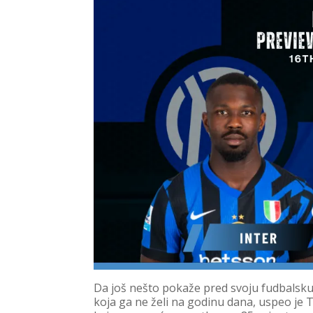
Da još nešto pokaže pred svoju fudbalsku 
koja ga ne želi na godinu dana, uspeo je 