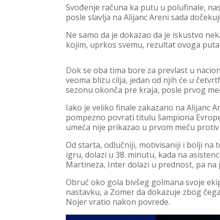
Svođenje računa ka putu u polufinale, nas
posle slavlja na Alijanc Areni sada dočekuj
Ne samo da je dokazao da je iskustvo neka
kojim, uprkos svemu, rezultat ovoga puta 
Dok se oba tima bore za prevlast u nacio
veoma blizu cilja, jedan od njih će u četvrt
sezonu okonča pre kraja, posle prvog meč
Iako je veliko finale zakazano na Alijanc 
pompezno povrati titulu šampiona Evrope 
umeća nije prikazao u prvom meču protiv 
Od starta, odlučniji, motivisaniji i bolji na
igru, dolazi u 38. minutu, kada na asiste
Martineza, Inter dolazi u prednost, pa na 
Obruč oko gola bivšeg golmana svoje ekip
nastavku, a Zomer da dokazuje zbog čega
Nojer vratio nakon povrede.