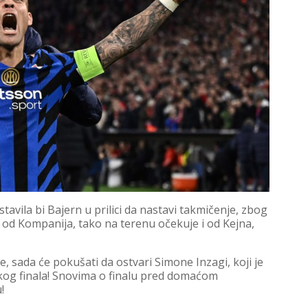
avila bi Bajern u prilici da nastavi takmičenje, zbog
i od Kompanija, tako na terenu očekuje i od Kejna,
, sada će pokušati da ostvari Simone Inzagi, koji je
kog finala! Snovima o finalu pred domaćom
!