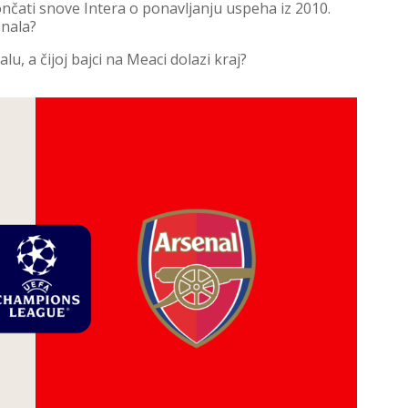
končati snove Intera o ponavljanju uspeha iz 2010.
inala?
u, a čijoj bajci na Meaci dolazi kraj?