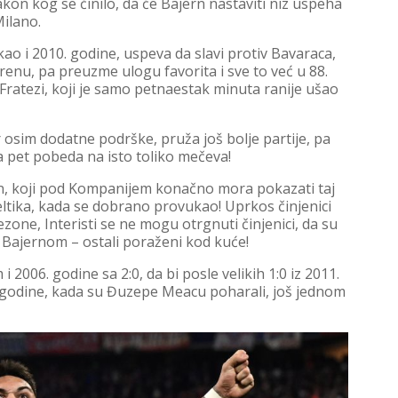
on kog se činilo, da će Bajern nastaviti niz uspeha
Milano.
kao i 2010. godine, uspeva da slavi protiv Bavaraca,
enu, pa preuzme ulogu favorita i sve to već u 88.
 Fratezi, koji je samo petnaestak minuta ranije ušao
 osim dodatne podrške, pruža još bolje partije, pa
a pet pobeda na isto toliko mečeva!
ern, koji pod Kompanijem konačno mora pokazati taj
Seltika, kada se dobrano provukao! Uprkos činjenici
zone, Interisti se ne mogu otrgnuti činjenici, da su
sa Bajernom – ostali poraženi kod kuće!
i 2006. godine sa 2:0, da bi posle velikih 1:0 iz 2011.
. godine, kada su Đuzepe Meacu poharali, još jednom