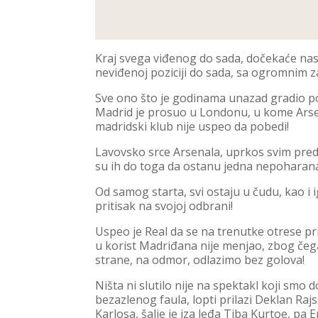
Kraj svega viđenog do sada, dočekaće na
neviđenoj poziciji do sada, sa ogromnim 
Sve ono što je godinama unazad gradio pod
Madrid je prosuo u Londonu, u kome Arsenal
madridski klub nije uspeo da pobedi!
Lavovsko srce Arsenala, uprkos svim predik
su ih do toga da ostanu jedna nepoharana
Od samog starta, svi ostaju u čudu, kao i i
pritisak na svojoj odbrani!
Uspeo je Real da se na trenutke otrese pri
u korist Madriđana nije menjao, zbog čega
strane, na odmor, odlazimo bez golova!
Ništa ni slutilo nije na spektakl koji smo 
bezazlenog faula, lopti prilazi Deklan R
Karlosa, šalje je iza leđa Tiba Kurtoe, pa