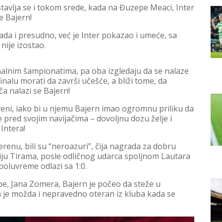
tavlja se i tokom srede, kada na Đuzepe Meaci, Inter
e Bajern!
da i presudno, već je Inter pokazao i umeće, sa
nije izostao.
nalnim šampionatima, pa oba izgledaju da se nalaze
finalu morati da završi učešće, a bliži tome, da
a nalazi se Bajern!
Areni, iako bi u njemu Bajern imao ogromnu priliku da
pred svojim navijačima – dovoljnu dozu želje i
Intera!
 terenu, bili su “neroazuri”, čija nagrada za dobru
nciju Tirama, posle odličnog udarca spoljnom Lautara
poluvreme odlazi sa 1:0.
e, Jana Zomera, Bajern je počeo da steže u
 je možda i nepravedno oteran iz kluba kada se