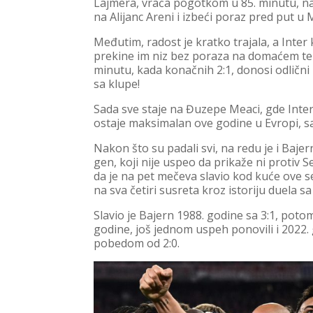
Lajmera, vraća pogotkom u 85. minutu, nak
na Alijanc Areni i izbeći poraz pred put u 
Međutim, radost je kratko trajala, a Inter 
prekine im niz bez poraza na domaćem ter
minutu, kada konačnih 2:1, donosi odlični
sa klupe!
Sada sve staje na Đuzepe Meaci, gde Inter
ostaje maksimalan ove godine u Evropi, s
Nakon što su padali svi, na redu je i Baj
gen, koji nije uspeo da prikaže ni protiv 
da je na pet mečeva slavio kod kuće ove se
na sva četiri susreta kroz istoriju duela 
Slavio je Bajern 1988. godine sa 3:1, potom 
godine, još jednom uspeh ponovili i 2022
pobedom od 2:0.