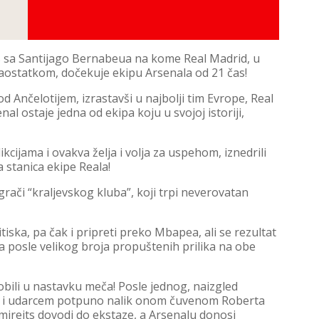
s sa Santijago Bernabeua na kome Real Madrid, u
zaostatkom, dočekuje ekipu Arsenala od 21 čas!
 Ančelotijem, izrastavši u najbolji tim Evrope, Real
 ostaje jedna od ekipa koju u svojoj istoriji,
cijama i ovakva želja i volja za uspehom, iznedrili
 stanica ekipe Reala!
grači “kraljevskog kluba”, koji trpi neverovatan
tiska, pa čak i pripreti preko Mbapea, ali se rezultat
 posle velikog broja propuštenih prilika na obe
dobili u nastavku meča! Posle jednog, naizgled
ajs i udarcem potpuno nalik onom čuvenom Roberta
 Emirejts dovodi do ekstaze, a Arsenalu donosi