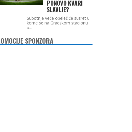
PONOVO KVARI
SLAVLJE?
Subotnje veče obeležiće susret u
kome se na Gradskom stadionu
u...
OMOCIJE SPONZORA