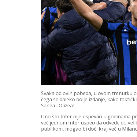
Svaka od ovih pobeda, u ovom trenutku ost
čega se daleko bolje izdanje, kako taktičk
Sanea i Olizea!
Ono što Inter nije uspevao u godinama pre
već jednom Inter uspeo da odvede do veli
publikom, mogao bi doći kraj već u Milanu