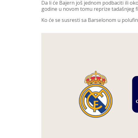
Da li će Bajern još jednom podbaciti ili o
godine u novom tomu reprize tadašnjeg f
Ko će se susresti sa Barselonom u polufinal