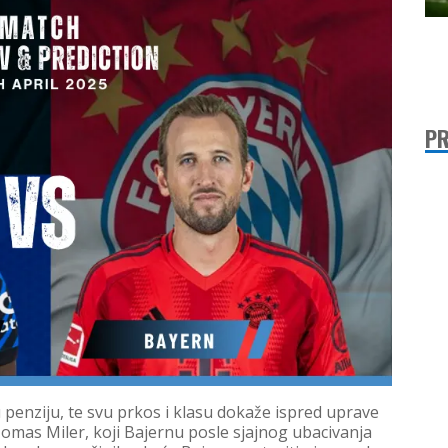
PR
penziju, te svu prkos i klasu dokaže ispred uprave
Tomas Miler, koji Bajernu posle sjajnog ubacivanja