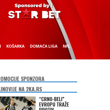
I
KOŠARKA
DOMAĆA LIGA
NFL
OMOCIJE SPONZORA
JNOVIJE NA 2KA.RS
“CRNO-BELI”
EVROPU TRAŽE
PROTIV