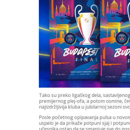
Tako su preko ligaškog dela, sastavljeno
premijernog plej-ofa, a potom osmine, četv
najizdržljivija kluba u jubilarnoj sezoni o
Posle početnog opipavanja pulsa u novom
uspelo je da prikaže potpuni sjaj i potpun
učesnika ostao da se smanjuje sve do posl