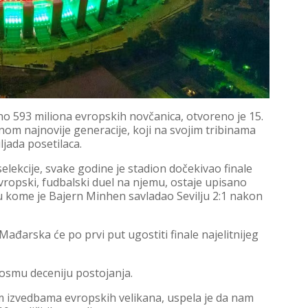
eno 593 miliona evropskih novčanica, otvoreno je 15.
nom najnovije generacije, koji na svojim tribinama
ljada posetilaca.
elekcije, svake godine je stadion dočekivao finale
vropski, fudbalski duel na njemu, ostaje upisano
u kome je Bajern Minhen savladao Sevilju 2:1 nakon
ađarska će po prvi put ugostiti finale najelitnijeg
 osmu deceniju postojanja.
im izvedbama evropskih velikana, uspela je da nam