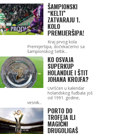
ŠAMPIONSKI
“KELTI”
ZATVARAJU 1.
KOLO
PREMIJERŠIPA!
Kraj prvog kola
Premijeršipa, dočekaćemo sa
šampionskog Seltik...
KO OSVAJA
SUPERKUP
HOLANDIJE I ŠTIT
JOHANA KROJFA?
Uvršćen u kalendar
holandskog fudbala još
od 1991. godine,
vesnik...
PORTO DO
TROFEJA ILI
MAGIČNI
DRUGOLIGAŠ