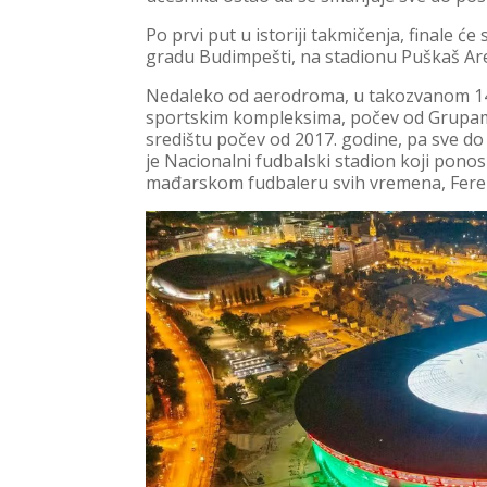
Po prvi put u istoriji takmičenja, finale 
gradu Budimpešti, na stadionu Puškaš Ar
Nedaleko od aerodroma, u takozvanom 14. 
sportskim kompleksima, počev od Grupam
središtu počev od 2017. godine, pa sve do
je Nacionalni fudbalski stadion koji pon
mađarskom fudbaleru svih vremena, Fere