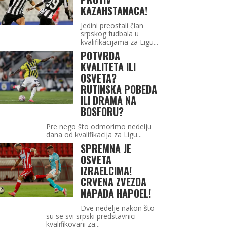
KAZAHSTANACA!
Jedini preostali član
srpskog fudbala u
kvalifikacijama za Ligu...
POTVRDA
KVALITETA ILI
OSVETA?
RUTINSKA POBEDA
ILI DRAMA NA
BOSFORU?
Pre nego što odmorimo nedelju
dana od kvalifikacija za Ligu...
SPREMNA JE
OSVETA
IZRAELCIMA!
CRVENA ZVEZDA
NAPADA HAPOEL!
Dve nedelje nakon što
su se svi srpski predstavnici
kvalifikovani za...