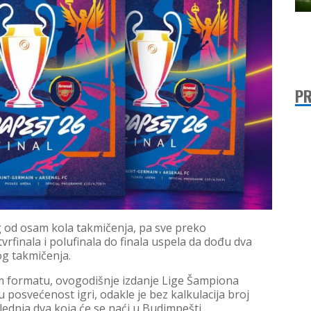
PR
g od osam kola takmičenja, pa sve preko
rfinala i polufinala do finala uspela da dođu dva
vog takmičenja.
 formatu, ovogodišnje izdanje Lige Šampiona
u posvećenost igri, odakle je bez kalkulacija broj
ednja dva koja će se naći u Budimpešti.