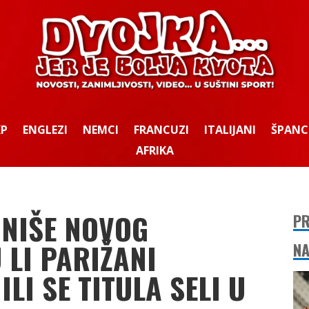
KP
ENGLEZI
NEMCI
FRANCUZI
ITALIJANI
ŠPANC
AFRIKA
NIŠE NOVOG
PR
LI PARIŽANI
NA
LI SE TITULA SELI U