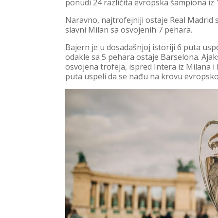
ponudi 24 različita evropska šampiona iz 1
Naravno, najtrofejniji ostaje Real Madrid s
slavni Milan sa osvojenih 7 pehara.
Bajern je u dosadašnjoj istoriji 6 puta usp
odakle sa 5 pehara ostaje Barselona. Ajaks 
osvojena trofeja, ispred Intera iz Milana 
puta uspeli da se nađu na krovu evropsko