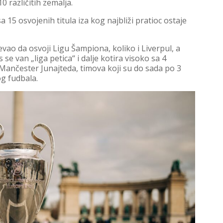
0 različitih zemalja.
a 15 osvojenih titula iza kog najbliži pratioc ostaje
evao da osvoji Ligu Šampiona, koliko i Liverpul, a
se van „liga petica“ i dalje kotira visoko sa 4
i Mančester Junajteda, timova koji su do sada po 3
g fudbala.