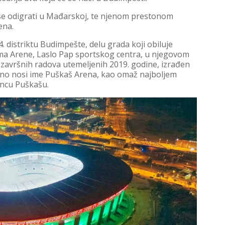
će se odigrati u Mađarskoj, te njenom prestonom
ena.
distriktu Budimpešte, delu grada koji obiluje
a Arene, Laslo Pap sportskog centra, u njegovom
 završnih radova utemeljenih 2019. godine, izrađen
osno nosi ime Puškaš Arena, kao omaž najboljem
ncu Puškašu.