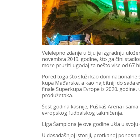
Velelepno zdanje u čiju je izgradnju ulož
novembra 2019. godine, što ga čini stadio
može pružiti ugođaj za nešto više od 67 hi
Pored toga što služi kao dom nacionalne s
kupa Mađarske, a kao najbitniji do sada e
finale Superkupa Evrope iz 2020. godine, 
produžetaka.
Šest godina kasnije, Puškaš Arena i sama M
evropskog fudbalskog takmičenja.
Liga Šampiona je ove godine ušla u svoju
U dosadašnjoj istoriji, protkanoj ponosn