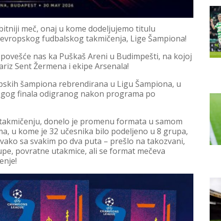
bitniji meč, onaj u kome dodeljujemo titulu
g evropskog fudbalskog takmičenja, Lige Šampiona!
ovešće nas ka Puškaš Areni u Budimpešti, na kojoj
riz Sent Žermena i ekipe Arsenala!
opskih šampiona rebrendirana u Ligu Šampiona, u
rugog finala odigranog nakon programa po
m takmičenju, donelo je promenu formata u samom
ema, u kome je 32 učesnika bilo podeljeno u 8 grupa,
 svako sa svakim po dva puta – prešlo na takozvani,
upe, povratne utakmice, ali se format mečeva
enje!