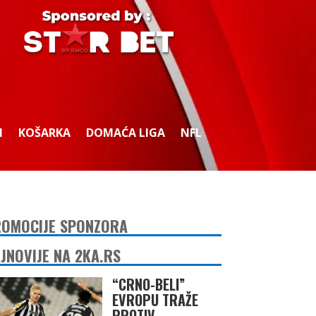
I
KOŠARKA
DOMAĆA LIGA
NFL
OMOCIJE SPONZORA
JNOVIJE NA 2KA.RS
“CRNO-BELI”
EVROPU TRAŽE
PROTIV