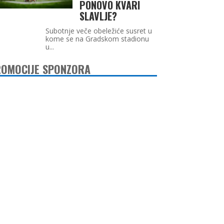
PONOVO KVARI
SLAVLJE?
Subotnje veče obeležiće susret u
kome se na Gradskom stadionu
u...
OMOCIJE SPONZORA