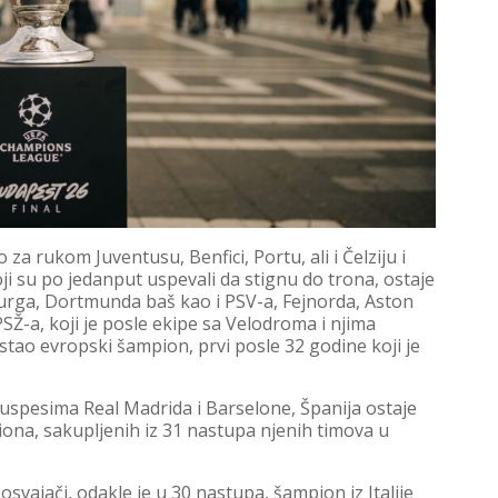
za rukom Juventusu, Benfici, Portu, ali i Čelziju i
 su po jedanput uspevali da stignu do trona, ostaje
urga, Dortmunda baš kao i PSV-a, Fejnorda, Aston
PSŽ-a, koji je posle ekipe sa Velodroma i njima
tao evropski šampion, prvi posle 32 godine koji je
uspesima Real Madrida i Barselone, Španija ostaje
piona, sakupljenih iz 31 nastupa njenih timova u
osvajači, odakle je u 30 nastupa, šampion iz Italije