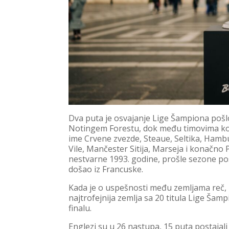
Dva puta je osvajanje Lige Šampiona pošlo 
Notingem Forestu, dok među timovima koji
ime Crvene zvezde, Steaue, Seltika, Hamb
Vile, Mančester Sitija, Marseja i konačno 
nestvarne 1993. godine, prošle sezone pos
došao iz Francuske.
Kada je o uspešnosti među zemljama reč, 
najtrofejnija zemlja sa 20 titula Lige Šam
finalu.
Englezi su u 26 nastupa, 15 puta postajali 