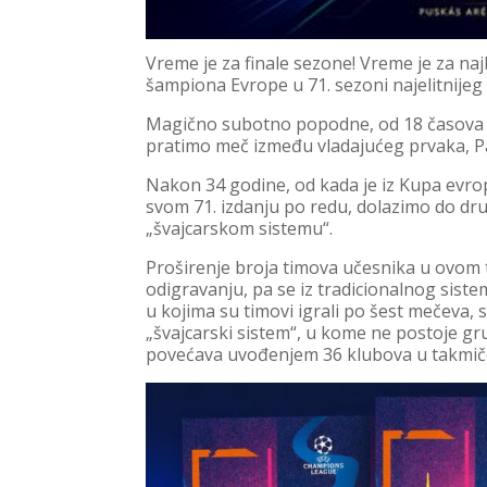
Vreme je za finale sezone! Vreme je za naj
šampiona Evrope u 71. sezoni najelitnije
Magično subotno popodne, od 18 časova p
pratimo meč između vladajućeg prvaka, Pa
Nakon 34 godine, od kada je iz Kupa evr
svom 71. izdanju po redu, dolazimo do d
„švajcarskom sistemu“.
Proširenje broja timova učesnika u ovo
odigravanju, pa se iz tradicionalnog sist
u kojima su timovi igrali po šest mečeva,
„švajcarski sistem“, u kome ne postoje gr
povećava uvođenjem 36 klubova u takmič