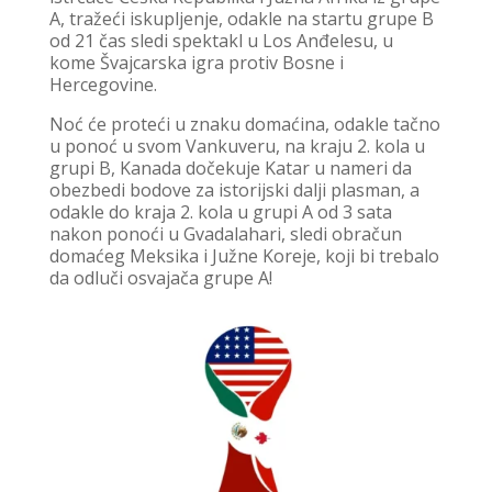
A, tražeći iskupljenje, odakle na startu grupe B
od 21 čas sledi spektakl u Los Anđelesu, u
kome Švajcarska igra protiv Bosne i
Hercegovine.
Noć će proteći u znaku domaćina, odakle tačno
u ponoć u svom Vankuveru, na kraju 2. kola u
grupi B, Kanada dočekuje Katar u nameri da
obezbedi bodove za istorijski dalji plasman, a
odakle do kraja 2. kola u grupi A od 3 sata
nakon ponoći u Gvadalahari, sledi obračun
domaćeg Meksika i Južne Koreje, koji bi trebalo
da odluči osvajača grupe A!