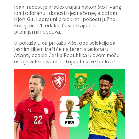
Ipak, radost je kratko trajala nakon što Hvang
lomi odbranu i donosi izjednačenje, a potom
Hjon-Gju i potpuni preokret i pobedu Južnoj
Koreji od 2:1, odakle Česi ostaju bez
premijernih bodova.
U pokušaju da prikažu više, obe selekcije sa
jasnim ciljem izaći će na teren stadiona u
Atlanti, odakle Češka Republika u ovom meču
ostaje veliki favorit za trijumf i prve bodove!