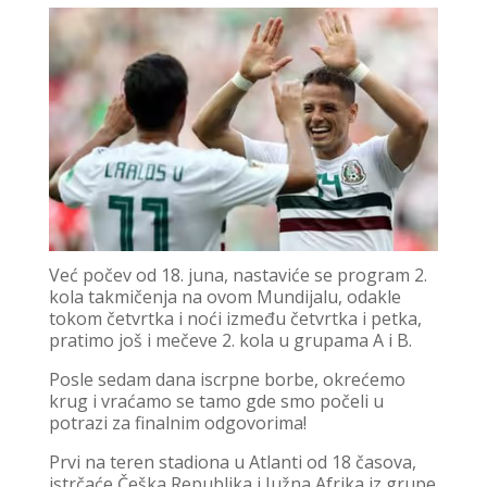
Već počev od 18. juna, nastaviće se program 2.
kola takmičenja na ovom Mundijalu, odakle
tokom četvrtka i noći između četvrtka i petka,
pratimo još i mečeve 2. kola u grupama A i B.
Posle sedam dana iscrpne borbe, okrećemo
krug i vraćamo se tamo gde smo počeli u
potrazi za finalnim odgovorima!
Prvi na teren stadiona u Atlanti od 18 časova,
istrčaće Češka Republika i Južna Afrika iz grupe