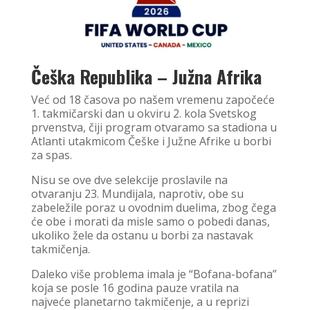
Češka Republika – Južna Afrika
Već od 18 časova po našem vremenu započeće
1. takmičarski dan u okviru 2. kola Svetskog
prvenstva, čiji program otvaramo sa stadiona u
Atlanti utakmicom Češke i Južne Afrike u borbi
za spas.
Nisu se ove dve selekcije proslavile na
otvaranju 23. Mundijala, naprotiv, obe su
zabeležile poraz u ovodnim duelima, zbog čega
će obe i morati da misle samo o pobedi danas,
ukoliko žele da ostanu u borbi za nastavak
takmičenja.
Daleko više problema imala je “Bofana-bofana”
koja se posle 16 godina pauze vratila na
najveće planetarno takmičenje, a u reprizi