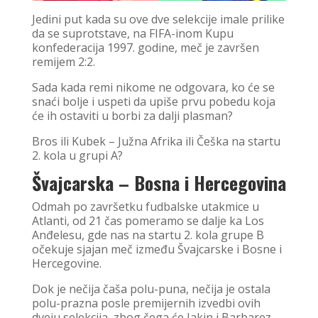
Jedini put kada su ove dve selekcije imale prilike
da se suprotstave, na FIFA-inom Kupu
konfederacija 1997. godine, meč je završen
remijem 2:2.
Sada kada remi nikome ne odgovara, ko će se
snaći bolje i uspeti da upiše prvu pobedu koja
će ih ostaviti u borbi za dalji plasman?
Bros ili Kubek – Južna Afrika ili Češka na startu
2. kola u grupi A?
Švajcarska – Bosna i Hercegovina
Odmah po završetku fudbalske utakmice u
Atlanti, od 21 čas pomeramo se dalje ka Los
Anđelesu, gde nas na startu 2. kola grupe B
očekuje sjajan meč između Švajcarske i Bosne i
Hercegovine.
Dok je nečija čaša polu-puna, nečija je ostala
polu-prazna posle premijernih izvedbi ovih
dveju selekcija, zbog čega će Jakin i Barbarez