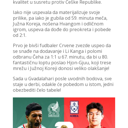
kvalitet u susretu protiv Češke Republike.
Iako nije uspevala da materijalizuje svoje
prilike, pa iako je gubila od 59. minuta meča,
Južna Koreja, nošena Hvangom i odličnom
igrom, uspeva da dođe do preokreta i pobede
od 2:1.
Prvo je bivši fudbaler Crvene zvezde uspeo da
se snađe na dodavanje i Li Kanga i polomi
odbranu Čeha za 1:1 u 67. minutu, da bi u 80.
fantastičnu loptu poslao Hjon-Gjuu, koji trese
mrežu i Južnoj Koreji donosi veliko olakšanje!
Sada u Gvadalahari posle uvodnih bodova, sve
staje u derbi, odakle će pobedom u istom, jedni
obezbediti čelo tabele!