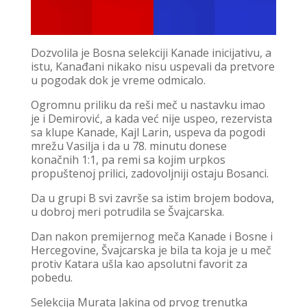
Dozvolila je Bosna selekciji Kanade inicijativu, a
istu, Kanađani nikako nisu uspevali da pretvore
u pogodak dok je vreme odmicalo.
Ogromnu priliku da reši meč u nastavku imao
je i Demirović, a kada već nije uspeo, rezervista
sa klupe Kanade, Kajl Larin, uspeva da pogodi
mrežu Vasilja i da u 78. minutu donese
konačnih 1:1, pa remi sa kojim urpkos
propuštenoj prilici, zadovoljniji ostaju Bosanci.
Da u grupi B svi završe sa istim brojem bodova,
u dobroj meri potrudila se Švajcarska.
Dan nakon premijernog meča Kanade i Bosne i
Hercegovine, Švajcarska je bila ta koja je u meč
protiv Katara ušla kao apsolutni favorit za
pobedu.
Selekcija Murata Jakina od prvog trenutka