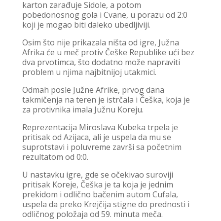
karton zarađuje Sidole, a potom
pobedonosnog gola i Cvane, u porazu od 2:0
koji je mogao biti daleko ubedljiviji.
Osim što nije prikazala ništa od igre, Južna
Afrika će u meč protiv Češke Republike ući bez
dva prvotimca, što dodatno može napraviti
problem u njima najbitnijoj utakmici.
Odmah posle Južne Afrike, prvog dana
takmičenja na teren je istrčala i Češka, koja je
za protivnika imala Južnu Koreju.
Reprezentacija Miroslava Kubeka trpela je
pritisak od Azijaca, ali je uspela da mu se
suprotstavi i poluvreme završi sa početnim
rezultatom od 0:0.
U nastavku igre, gde se očekivao suroviji
pritisak Koreje, Češka je ta koja je jednim
prekidom i odlično bačenim autom Cufala,
uspela da preko Krejčija stigne do prednosti i
odličnog položaja od 59. minuta meča.