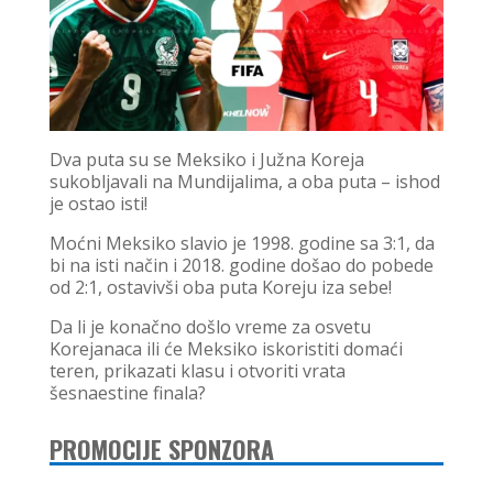
Dva puta su se Meksiko i Južna Koreja
sukobljavali na Mundijalima, a oba puta – ishod
je ostao isti!
Moćni Meksiko slavio je 1998. godine sa 3:1, da
bi na isti način i 2018. godine došao do pobede
od 2:1, ostavivši oba puta Koreju iza sebe!
Da li je konačno došlo vreme za osvetu
Korejanaca ili će Meksiko iskoristiti domaći
teren, prikazati klasu i otvoriti vrata
šesnaestine finala?
PROMOCIJE SPONZORA