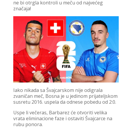
ne bi otrgla kontroli u meču od najvećeg
značaja!
Iako nikada sa Švajcarskom nije odigrala
zvaničan meč, Bosna je u jedinom prijateljskom
susretu 2016. uspela da odnese pobedu od 2:0.
Uspe li večeras, Barbarez će otvoriti velika
vrata eliminacione faze i ostaviti Švajcarce na
rubu ponora.