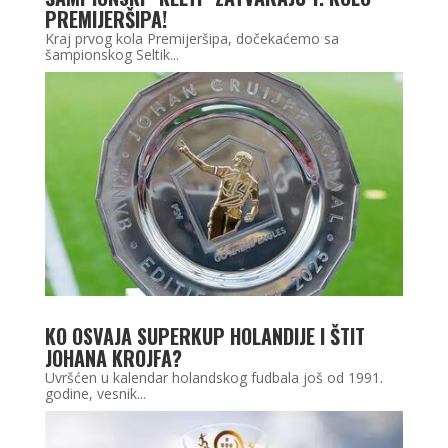
PREMIJERŠIPA!
Kraj prvog kola Premijeršipa, dočekaćemo sa
šampionskog Seltik...
KO OSVAJA SUPERKUP HOLANDIJE I ŠTIT
JOHANA KROJFA?
Uvršćen u kalendar holandskog fudbala još od 1991.
godine, vesnik...