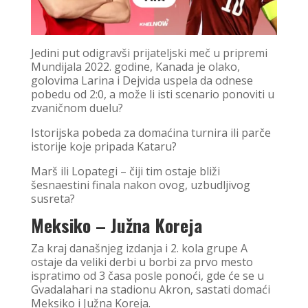
Jedini put odigravši prijateljski meč u pripremi
Mundijala 2022. godine, Kanada je olako,
golovima Larina i Dejvida uspela da odnese
pobedu od 2:0, a može li isti scenario ponoviti u
zvaničnom duelu?
Istorijska pobeda za domaćina turnira ili parče
istorije koje pripada Kataru?
Marš ili Lopategi – čiji tim ostaje bliži
šesnaestini finala nakon ovog, uzbudljivog
susreta?
Meksiko – Južna Koreja
Za kraj današnjeg izdanja i 2. kola grupe A
ostaje da veliki derbi u borbi za prvo mesto
ispratimo od 3 časa posle ponoći, gde će se u
Gvadalahari na stadionu Akron, sastati domaći
Meksiko i Južna Koreja.