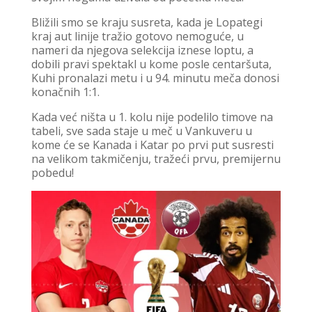
Bližili smo se kraju susreta, kada je Lopategi
kraj aut linije tražio gotovo nemoguće, u
nameri da njegova selekcija iznese loptu, a
dobili pravi spektakl u kome posle centaršuta,
Kuhi pronalazi metu i u 94. minutu meča donosi
konačnih 1:1.
Kada već ništa u 1. kolu nije podelilo timove na
tabeli, sve sada staje u meč u Vankuveru u
kome će se Kanada i Katar po prvi put susresti
na velikom takmičenju, tražeći prvu, premijernu
pobedu!