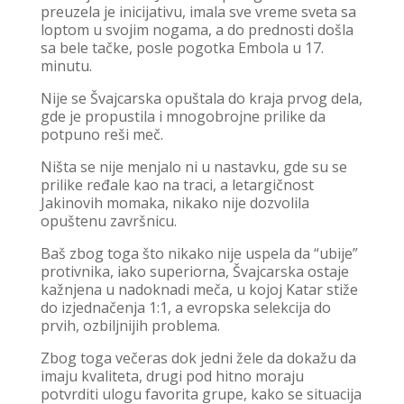
preuzela je inicijativu, imala sve vreme sveta sa
loptom u svojim nogama, a do prednosti došla
sa bele tačke, posle pogotka Embola u 17.
minutu.
Nije se Švajcarska opuštala do kraja prvog dela,
gde je propustila i mnogobrojne prilike da
potpuno reši meč.
Ništa se nije menjalo ni u nastavku, gde su se
prilike ređale kao na traci, a letargičnost
Jakinovih momaka, nikako nije dozvolila
opuštenu završnicu.
Baš zbog toga što nikako nije uspela da “ubije”
protivnika, iako superiorna, Švajcarska ostaje
kažnjena u nadoknadi meča, u kojoj Katar stiže
do izjednačenja 1:1, a evropska selekcija do
prvih, ozbiljnijih problema.
Zbog toga večeras dok jedni žele da dokažu da
imaju kvaliteta, drugi pod hitno moraju
potvrditi ulogu favorita grupe, kako se situacija