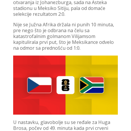
otvaranja iz Johanezburga, sada na Asteka
stadionu u Meksiko Sitiju, pala od domaće
selekcije rezultatom 2:0.
Nije se Južna Afrika držala ni punih 10 minuta,
pre nego što je odbrana na čelu sa
katastrofalnim golmanom Vilijamsom
kapitulirala prvi put, što je Meksikance odvelo
na odmor sa prednošću od 1:0.
U nastavku, glavobolje su se ređale za Huga
Brosa, počev od 49. minuta kada prvi crveni