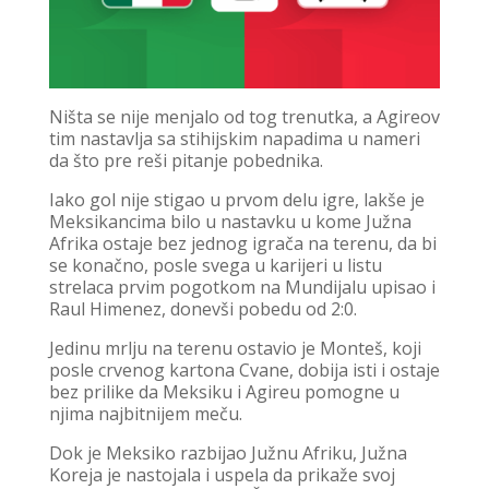
Ništa se nije menjalo od tog trenutka, a Agireov
tim nastavlja sa stihijskim napadima u nameri
da što pre reši pitanje pobednika.
Iako gol nije stigao u prvom delu igre, lakše je
Meksikancima bilo u nastavku u kome Južna
Afrika ostaje bez jednog igrača na terenu, da bi
se konačno, posle svega u karijeri u listu
strelaca prvim pogotkom na Mundijalu upisao i
Raul Himenez, donevši pobedu od 2:0.
Jedinu mrlju na terenu ostavio je Monteš, koji
posle crvenog kartona Cvane, dobija isti i ostaje
bez prilike da Meksiku i Agireu pomogne u
njima najbitnijem meču.
Dok je Meksiko razbijao Južnu Afriku, Južna
Koreja je nastojala i uspela da prikaže svoj