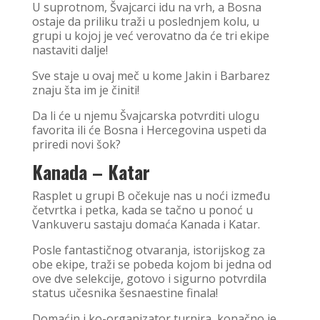
U suprotnom, Švajcarci idu na vrh, a Bosna
ostaje da priliku traži u poslednjem kolu, u
grupi u kojoj je već verovatno da će tri ekipe
nastaviti dalje!
Sve staje u ovaj meč u kome Jakin i Barbarez
znaju šta im je činiti!
Da li će u njemu Švajcarska potvrditi ulogu
favorita ili će Bosna i Hercegovina uspeti da
priredi novi šok?
Kanada – Katar
Rasplet u grupi B očekuje nas u noći između
četvrtka i petka, kada se tačno u ponoć u
Vankuveru sastaju domaća Kanada i Katar.
Posle fantastičnog otvaranja, istorijskog za
obe ekipe, traži se pobeda kojom bi jedna od
ove dve selekcije, gotovo i sigurno potvrdila
status učesnika šesnaestine finala!
Domaćin i ko-organizator turnira, konačno je