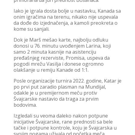
Iako je igrala dosta bolje u nastavku, Kanada sa
onim igračima na terenu, nikako nije uspevala
da dođe do izjednačenja, a kamoli preokreta o
kome su sanjali.
Dok je Marš mešao karte, najbolju odluku
donosi u 76. minutu uvođenjem Larina, koji
samo 2 minuta kasnije na asistenciju
pređašnjeg rezerviste, Promisa, uspeva da
pogodi mrežu Vasilja i donese ogromno
olakšanje u remiju Kanade od 1:1.
Posle organizacije turnira 2022. godine, Katar je
po prvi put zaradio plasman na Mundijal,
odakle je u premijernom meču protiv
Švajcarske nastavio da traga za prvim
bodovima.
Izgledali su veoma daleko nakon potpune
inicijative Švajcarske, rane prednosti sa bele
tačke i potpune kontrole, koju je Švajcarska u
svojim nogama uživala od početka meča.