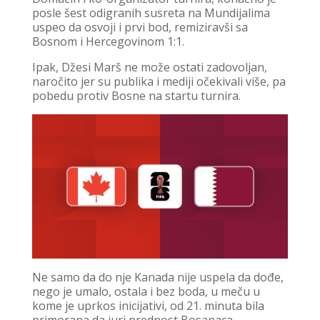
posle šest odigranih susreta na Mundijalima
uspeo da osvoji i prvi bod, remiziravši sa
Bosnom i Hercegovinom 1:1.
Ipak, Džesi Marš ne može ostati zadovoljan,
naročito jer su publika i mediji očekivali više, pa
pobedu protiv Bosne na startu turnira.
Ne samo da do nje Kanada nije uspela da dođe,
nego je umalo, ostala i bez boda, u meču u
kome je uprkos inicijativi, od 21. minuta bila
primorana da juri prednost Bosanaca.