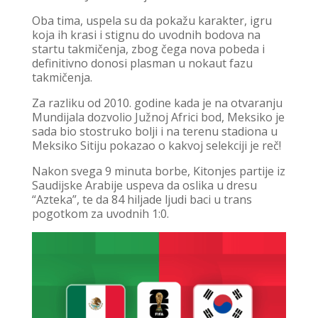
Oba tima, uspela su da pokažu karakter, igru
koja ih krasi i stignu do uvodnih bodova na
startu takmičenja, zbog čega nova pobeda i
definitivno donosi plasman u nokaut fazu
takmičenja.
Za razliku od 2010. godine kada je na otvaranju
Mundijala dozvolio Južnoj Africi bod, Meksiko je
sada bio stostruko bolji i na terenu stadiona u
Meksiko Sitiju pokazao o kakvoj selekciji je reč!
Nakon svega 9 minuta borbe, Kitonjes partije iz
Saudijske Arabije uspeva da oslika u dresu
“Azteka”, te da 84 hiljade ljudi baci u trans
pogotkom za uvodnih 1:0.