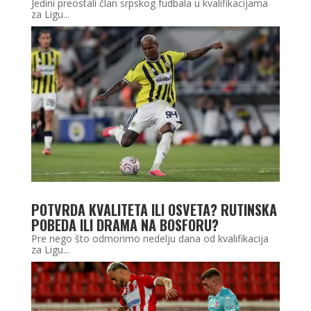
Jedini preostali član srpskog fudbala u kvalifikacijama
za Ligu...
POTVRDA KVALITETA ILI OSVETA? RUTINSKA
POBEDA ILI DRAMA NA BOSFORU?
Pre nego što odmorimo nedelju dana od kvalifikacija
za Ligu...