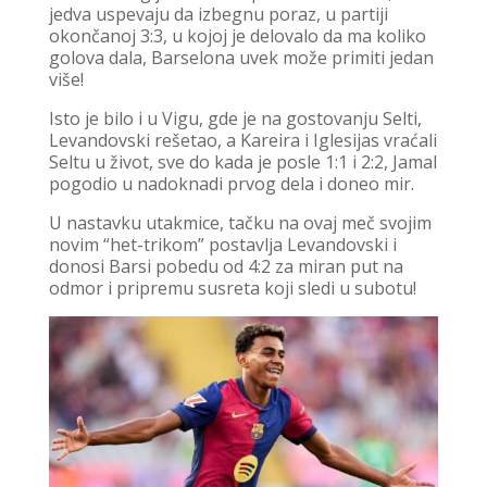
jedva uspevaju da izbegnu poraz, u partiji
okončanoj 3:3, u kojoj je delovalo da ma koliko
golova dala, Barselona uvek može primiti jedan
više!
Isto je bilo i u Vigu, gde je na gostovanju Selti,
Levandovski rešetao, a Kareira i Iglesijas vraćali
Seltu u život, sve do kada je posle 1:1 i 2:2, Jamal
pogodio u nadoknadi prvog dela i doneo mir.
U nastavku utakmice, tačku na ovaj meč svojim
novim “het-trikom” postavlja Levandovski i
donosi Barsi pobedu od 4:2 za miran put na
odmor i pripremu susreta koji sledi u subotu!