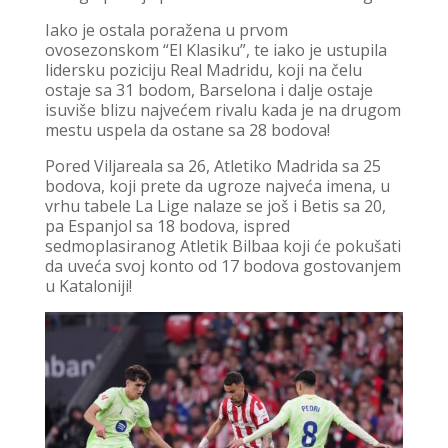
Iako je ostala poražena u prvom
ovosezonskom “El Klasiku”, te iako je ustupila
lidersku poziciju Real Madridu, koji na čelu
ostaje sa 31 bodom, Barselona i dalje ostaje
isuviše blizu najvećem rivalu kada je na drugom
mestu uspela da ostane sa 28 bodova!
Pored Viljareala sa 26, Atletiko Madrida sa 25
bodova, koji prete da ugroze najveća imena, u
vrhu tabele La Lige nalaze se još i Betis sa 20,
pa Espanjol sa 18 bodova, ispred
sedmoplasiranog Atletik Bilbaa koji će pokušati
da uveća svoj konto od 17 bodova gostovanjem
u Kataloniji!