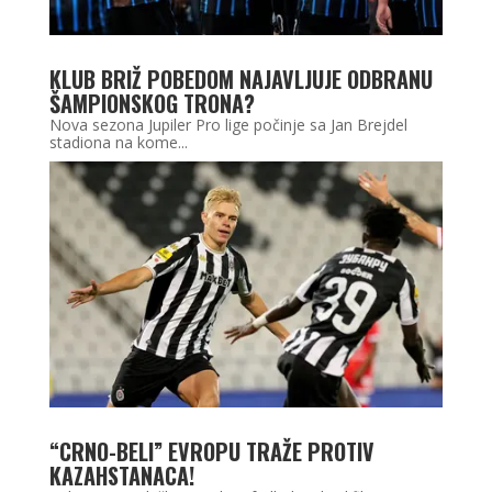
KLUB BRIŽ POBEDOM NAJAVLJUJE ODBRANU
ŠAMPIONSKOG TRONA?
Nova sezona Jupiler Pro lige počinje sa Jan Brejdel
stadiona na kome...
“CRNO-BELI” EVROPU TRAŽE PROTIV
KAZAHSTANACA!