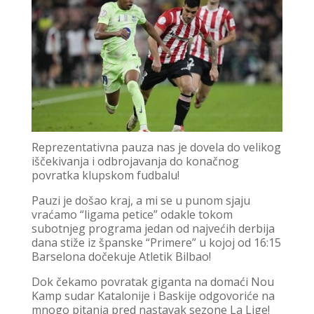
Reprezentativna pauza nas je dovela do velikog
iščekivanja i odbrojavanja do konačnog
povratka klupskom fudbalu!
Pauzi je došao kraj, a mi se u punom sjaju
vraćamo “ligama petice” odakle tokom
subotnjeg programa jedan od najvećih derbija
dana stiže iz španske “Primere” u kojoj od 16:15
Barselona dočekuje Atletik Bilbao!
Dok čekamo povratak giganta na domaći Nou
Kamp sudar Katalonije i Baskije odgovoriće na
mnogo pitanja pred nastavak sezone La Lige!