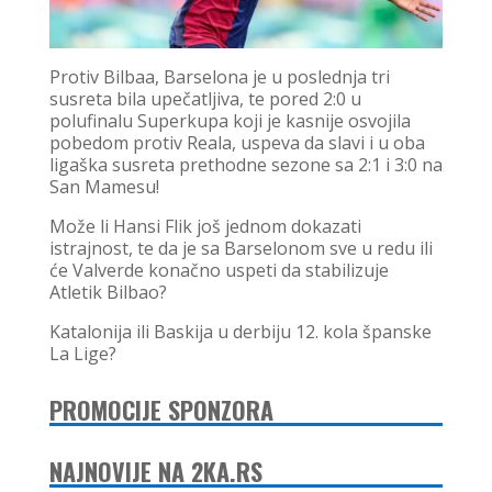
Protiv Bilbaa, Barselona je u poslednja tri
susreta bila upečatljiva, te pored 2:0 u
polufinalu Superkupa koji je kasnije osvojila
pobedom protiv Reala, uspeva da slavi i u oba
ligaška susreta prethodne sezone sa 2:1 i 3:0 na
San Mamesu!
Može li Hansi Flik još jednom dokazati
istrajnost, te da je sa Barselonom sve u redu ili
će Valverde konačno uspeti da stabilizuje
Atletik Bilbao?
Katalonija ili Baskija u derbiju 12. kola španske
La Lige?
PROMOCIJE SPONZORA
NAJNOVIJE NA 2KA.RS