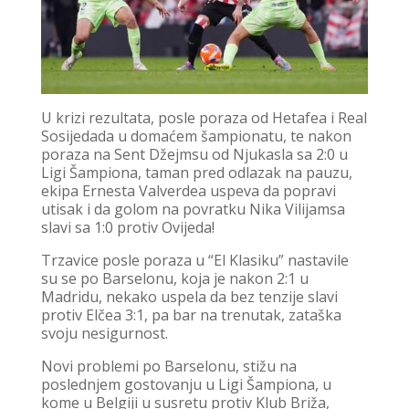
U krizi rezultata, posle poraza od Hetafea i Real
Sosijedada u domaćem šampionatu, te nakon
poraza na Sent Džejmsu od Njukasla sa 2:0 u
Ligi Šampiona, taman pred odlazak na pauzu,
ekipa Ernesta Valverdea uspeva da popravi
utisak i da golom na povratku Nika Vilijamsa
slavi sa 1:0 protiv Ovijeda!
Trzavice posle poraza u “El Klasiku” nastavile
su se po Barselonu, koja je nakon 2:1 u
Madridu, nekako uspela da bez tenzije slavi
protiv Elčea 3:1, pa bar na trenutak, zataška
svoju nesigurnost.
Novi problemi po Barselonu, stižu na
poslednjem gostovanju u Ligi Šampiona, u
kome u Belgiji u susretu protiv Klub Briža,