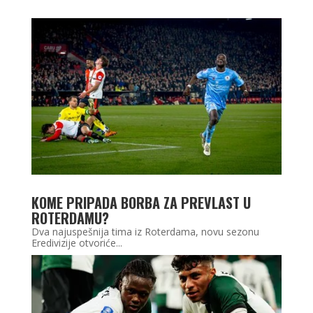
KOME PRIPADA BORBA ZA PREVLAST U
ROTERDAMU?
Dva najuspešnija tima iz Roterdama, novu sezonu
Eredivizije otvoriće...