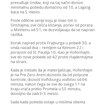
presuđuje Undav, koji na taj način donosi
minimalnu pobedu domaćinu od 1:0, a Lajpcig
baca na 5. mesto.
Posle odlične serije koju je imao tim iz
Sinshajma, sve češća klizanja, počev od poraza
u Minhenu od 5:1, ne dozvoljavaju da se napravi
razlika.
Korak napred protiv Frajburga u pobedi 3:0, a
onda nazad dva – remijem sa Kelnom 2:2 i
porazom od St. Paulija 1:0, išao je Hofenhajm,
sve do nove pobede od 4:2 protiv Hajdenhajma
na strani.
Kada je trebalo da je materijalizuje, Hofenhajm
je na Pre Zero Areni dozvolio da od potpune
kontrole, dozvoli Volfsburgu vođstvo od 64.
minuta, nakon čega se sve do svega 1:1 na
kraju vraća preko Promela u 53. minutu,
dovoljno da zadrži 3. mesto.
Sada kada pobeda ostaje u mislima obema