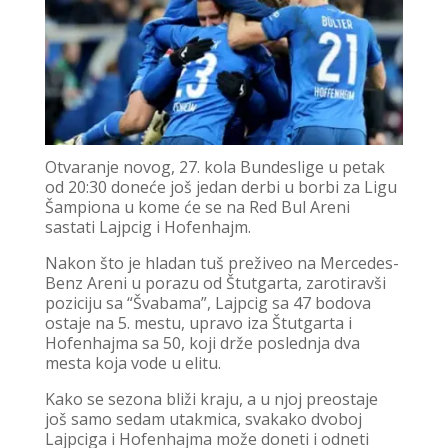
Otvaranje novog, 27. kola Bundeslige u petak
od 20:30 doneće još jedan derbi u borbi za Ligu
Šampiona u kome će se na Red Bul Areni
sastati Lajpcig i Hofenhajm.
Nakon što je hladan tuš preživeo na Mercedes-
Benz Areni u porazu od Štutgarta, zarotiravši
poziciju sa “Švabama”, Lajpcig sa 47 bodova
ostaje na 5. mestu, upravo iza Štutgarta i
Hofenhajma sa 50, koji drže poslednja dva
mesta koja vode u elitu.
Kako se sezona bliži kraju, a u njoj preostaje
još samo sedam utakmica, svakako dvoboj
Lajpciga i Hofenhajma može doneti i odneti