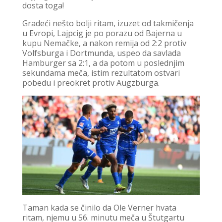
dosta toga!
Gradeći nešto bolji ritam, izuzet od takmičenja
u Evropi, Lajpcig je po porazu od Bajerna u
kupu Nemačke, a nakon remija od 2:2 protiv
Volfsburga i Dortmunda, uspeo da savlada
Hamburger sa 2:1, a da potom u poslednjim
sekundama meča, istim rezultatom ostvari
pobedu i preokret protiv Augzburga.
Taman kada se činilo da Ole Verner hvata
ritam, njemu u 56. minutu meča u Štutgartu