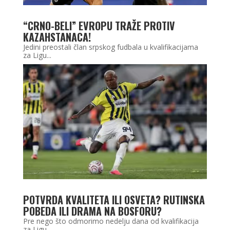
“CRNO-BELI” EVROPU TRAŽE PROTIV
KAZAHSTANACA!
Jedini preostali član srpskog fudbala u kvalifikacijama
za Ligu...
POTVRDA KVALITETA ILI OSVETA? RUTINSKA
POBEDA ILI DRAMA NA BOSFORU?
Pre nego što odmorimo nedelju dana od kvalifikacija
za Ligu...