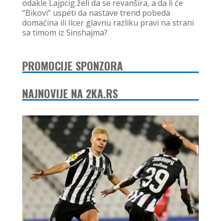
odakle Lajpcig želi da se revanšira, a da li će
“Bikovi” uspeti da nastave trend pobeda
domaćina ili Ilcer glavnu razliku pravi na strani
sa timom iz Sinshajma?
PROMOCIJE SPONZORA
NAJNOVIJE NA 2KA.RS