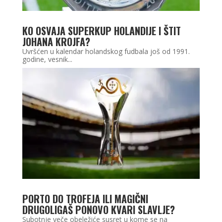
KO OSVAJA SUPERKUP HOLANDIJE I ŠTIT
JOHANA KROJFA?
Uvršćen u kalendar holandskog fudbala još od 1991.
godine, vesnik...
PORTO DO TROFEJA ILI MAGIČNI
DRUGOLIGAŠ PONOVO KVARI SLAVLJE?
Subotnje veče obeležiće susret u kome se na