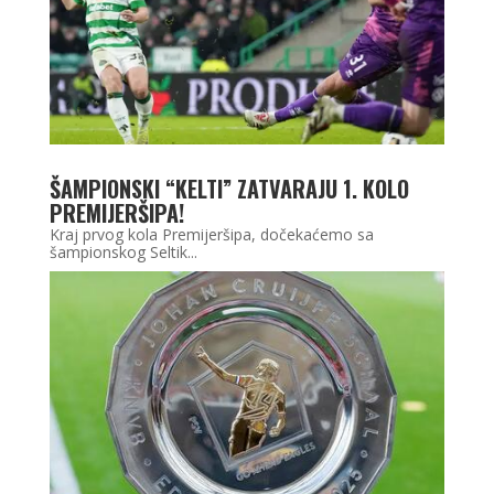
ŠAMPIONSKI “KELTI” ZATVARAJU 1. KOLO
PREMIJERŠIPA!
Kraj prvog kola Premijeršipa, dočekaćemo sa
šampionskog Seltik...