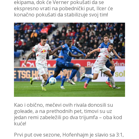
ekipama, dok će Verner pokušati da se
ekspresno vrati na pobednički put, Ilcer će
konačno pokušati da stabilizuje svoj tim!
Kao i obično, mečevi ovih rivala donosili su
goleade, a na prethodnih pet, timovi su uz
jedan remi zabeležili po dva trijumfa – oba kod
kuće!
Prvi put ove sezone, Hofenhajm je slavio sa 3:1,