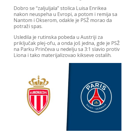
Dobro se “zaljuljala” stolica Luisa Enrikea
nakon neuspeha u Evropi, a potom i remija sa
Nantom i Okserom, odakle je PSŽ morao da
potraži spas.
Usledila je rutinska pobeda u Austriji za
priključak plej-ofu, a onda još jedna, gde je PSŽ
na Parku Prinčeva u nedelju sa 3:1 slavio protiv
Liona i tako materijalizovao kikseve ostalih.