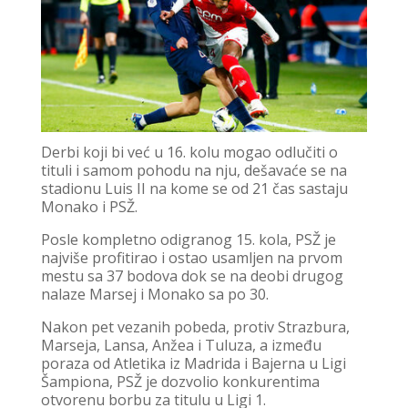
Derbi koji bi već u 16. kolu mogao odlučiti o
tituli i samom pohodu na nju, dešavaće se na
stadionu Luis II na kome se od 21 čas sastaju
Monako i PSŽ.
Posle kompletno odigranog 15. kola, PSŽ je
najviše profitirao i ostao usamljen na prvom
mestu sa 37 bodova dok se na deobi drugog
nalaze Marsej i Monako sa po 30.
Nakon pet vezanih pobeda, protiv Strazbura,
Marseja, Lansa, Anžea i Tuluza, a između
poraza od Atletika iz Madrida i Bajerna u Ligi
Šampiona, PSŽ je dozvolio konkurentima
otvorenu borbu za titulu u Ligi 1.