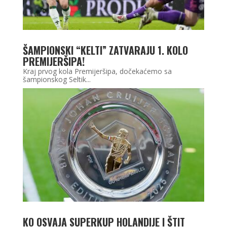
ŠAMPIONSKI “KELTI” ZATVARAJU 1. KOLO
PREMIJERŠIPA!
Kraj prvog kola Premijeršipa, dočekaćemo sa
šampionskog Seltik...
KO OSVAJA SUPERKUP HOLANDIJE I ŠTIT