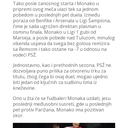
Tako posle zanosnog starta i Monako u
pripremi ovog meča ulazi tek sa jednom
pobedom u poslednjih pet duela. Između
poraza od Benfike i Arsenala u Ligi Šampiona,
čime je sada ugrožen direktan plasman u
osminu finala, Monako u Ligi 1 gubi od
Marseja, a posle pobede nad Tuluzom, minulog
vikenda uspeva da svega bez golova remizira
sa Remsom i tako ostane na -7 u odnosu na
vodeći PSŽ.
Jednostavno, kao i prethodnih sezona, PSŽ ne
dozvoljava puno prilika za otvorenu trku za
titulu, zbog čega bi ovaj duel, mogao ujedno
biti jedan od ključnih za sudbinu tima iz
kneževine.
Ono u šta će se fudbaleri Monaka uzdati, jesu
poslednji međusobni susreti, gde u poslednjih
pet protiv Parižana, Monako ima pozitivan
skor.