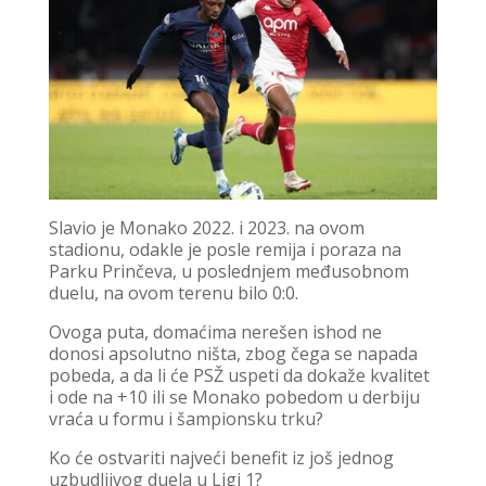
Slavio je Monako 2022. i 2023. na ovom
stadionu, odakle je posle remija i poraza na
Parku Prinčeva, u poslednjem međusobnom
duelu, na ovom terenu bilo 0:0.
Ovoga puta, domaćima nerešen ishod ne
donosi apsolutno ništa, zbog čega se napada
pobeda, a da li će PSŽ uspeti da dokaže kvalitet
i ode na +10 ili se Monako pobedom u derbiju
vraća u formu i šampionsku trku?
Ko će ostvariti najveći benefit iz još jednog
uzbudljivog duela u Ligi 1?