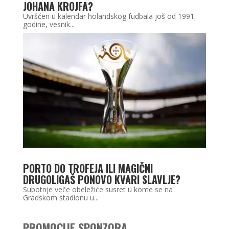
JOHANA KROJFA?
Uvršćen u kalendar holandskog fudbala još od 1991.
godine, vesnik...
PORTO DO TROFEJA ILI MAGIČNI
DRUGOLIGAŠ PONOVO KVARI SLAVLJE?
Subotnje veče obeležiće susret u kome se na
Gradskom stadionu u...
PROMOCIJE SPONZORA