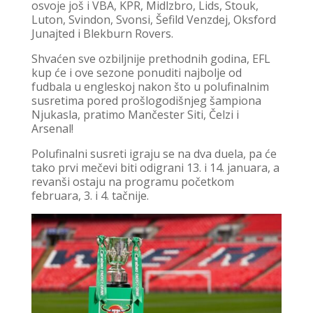
osvoje još i VBA, KPR, Midlzbro, Lids, Stouk,
Luton, Svindon, Svonsi, Šefild Venzdej, Oksford
Junajted i Blekburn Rovers.
Shvaćen sve ozbiljnije prethodnih godina, EFL
kup će i ove sezone ponuditi najbolje od
fudbala u engleskoj nakon što u polufinalnim
susretima pored prošlogodišnjeg šampiona
Njukasla, pratimo Mančester Siti, Čelzi i
Arsenal!
Polufinalni susreti igraju se na dva duela, pa će
tako prvi mečevi biti odigrani 13. i 14. januara, a
revanši ostaju na programu početkom
februara, 3. i 4. tačnije.