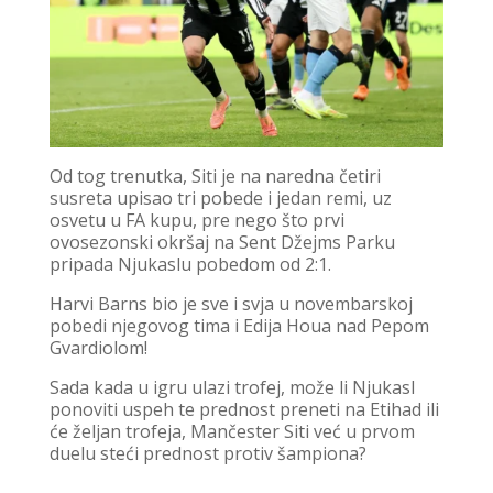
Od tog trenutka, Siti je na naredna četiri
susreta upisao tri pobede i jedan remi, uz
osvetu u FA kupu, pre nego što prvi
ovosezonski okršaj na Sent Džejms Parku
pripada Njukaslu pobedom od 2:1.
Harvi Barns bio je sve i svja u novembarskoj
pobedi njegovog tima i Edija Houa nad Pepom
Gvardiolom!
Sada kada u igru ulazi trofej, može li Njukasl
ponoviti uspeh te prednost preneti na Etihad ili
će željan trofeja, Mančester Siti već u prvom
duelu steći prednost protiv šampiona?