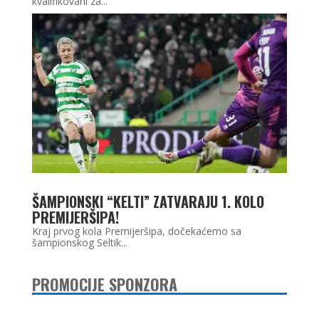
kvalifikovani za...
ŠAMPIONSKI “KELTI” ZATVARAJU 1. KOLO
PREMIJERŠIPA!
Kraj prvog kola Premijeršipa, dočekaćemo sa
šampionskog Seltik...
PROMOCIJE SPONZORA