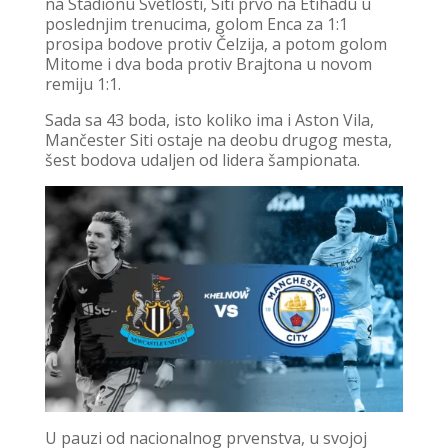
na Stadionu Svetlosti, Siti prvo na Etihadu u
poslednjim trenucima, golom Enca za 1:1
prosipa bodove protiv Čelzija, a potom golom
Mitome i dva boda protiv Brajtona u novom
remiju 1:1.
Sada sa 43 boda, isto koliko ima i Aston Vila,
Mančester Siti ostaje na deobu drugog mesta,
šest bodova udaljen od lidera šampionata.
U pauzi od nacionalnog prvenstva, u svojoj