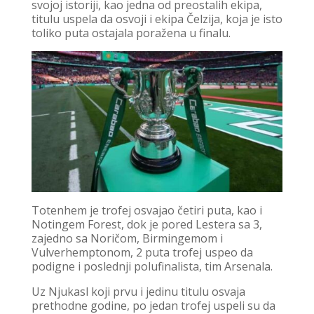
svojoj istoriji, kao jedna od preostalih ekipa,
titulu uspela da osvoji i ekipa Čelzija, koja je isto
toliko puta ostajala poražena u finalu.
Totenhem je trofej osvajao četiri puta, kao i
Notingem Forest, dok je pored Lestera sa 3,
zajedno sa Noričom, Birmingemom i
Vulverhemptonom, 2 puta trofej uspeo da
podigne i poslednji polufinalista, tim Arsenala.
Uz Njukasl koji prvu i jedinu titulu osvaja
prethodne godine, po jedan trofej uspeli su da