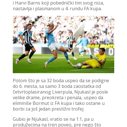
i Harvi Barns koji pobednički tim svog niza,
nastavlja i plasmanom u 4. rundu FA kupa.
Potom što je sa 32 boda uspeo da se podigne
do 6. mesta, sa samo 3 boda zaostatka od
četvrtoplasiranog Liverpula, Njukasl je posle
velike drame, preokreta i penala, uspeo da
eliminiše Bormut iz FA kupa i tako ostane u
borbi za još jedan prestižni trofej.
Gubio je Njukasl, vratio se na 1:1, pa u
produžecima na tren poveo, pre nego što