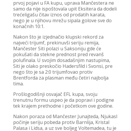
prvoj pojavi u FA kupu, uprava Mančestera ne
samo da nije ispoštovala upit Eksitera da dodeli
trećeligašu čitav iznos od prodatih karata,
nego je u njihovu mrežu sipala golove sve do
konačnih 10:1.
Nakon što je izjednačio klupski rekord za
najveći trijumf, prekinuvši seriju remija,
Mančester Siti polazi u Saksoniju gde će
pokušati da stekne prednost pred revanš
polufinala. U svojim dosadašnjim nastupima,
Siti je olako preskočio Hadersfild i Svonsi, pre
nego što je sa 2:0 trijumfovao protiv
Brentforda za plasman među četiri najbolja
tima.
Prošlogodišnji osvajač EFL kupa, svoju
trenutnu formu uspeo je da popravi i podigne
tek krajem prethodne i početkom ove godine.
Nakon poraza od Mančester Junajteda, Njukasl
počinje seriju pobeda protiv Barnlija, Kristal
Palasa i Lidsa, a uz sve boljeg Voltemadea, tu je