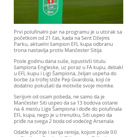
Prvi polufinalni par na programu je u utorak sa
početkom od 21 čas, kada na Sent Džejms
Parku, aktuelni šampion EFL kupa odbranu
trona nastavlja protiv Mančester Sitija.
Posle godinu dana suše, ispustivši titulu
šampiona Engleske, uz poraz u FA kupu, debakl
u EFL kupu i Ligi Šampiona, željan uspeha do
borbe za trofej stiže Pep Gvardiola, koji će
dodatno pokušati da motiviše svoje momke.
Serijom od osam pobeda, ne samo da je
Mančester Siti uspeo da sa 13 bodova ostane
na 4. mestu Lige Šampiona i dođe do polufinala
EFL kupa, nego je u trenutku, Siti uspeo da
priđe na svega 2 boda od vodećeg Arsenala.
Odatle počinje i serija remija, kojom posle 0:0