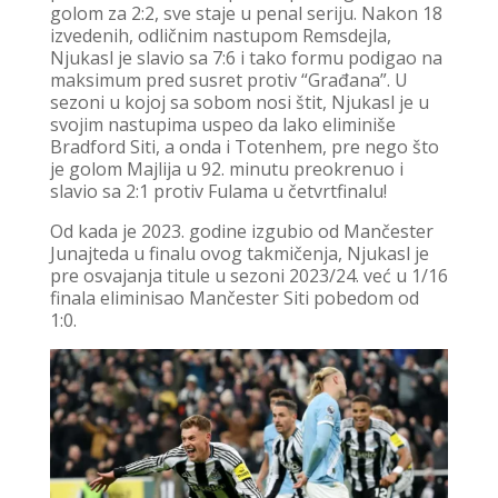
golom za 2:2, sve staje u penal seriju. Nakon 18
izvedenih, odličnim nastupom Remsdejla,
Njukasl je slavio sa 7:6 i tako formu podigao na
maksimum pred susret protiv “Građana”. U
sezoni u kojoj sa sobom nosi štit, Njukasl je u
svojim nastupima uspeo da lako eliminiše
Bradford Siti, a onda i Totenhem, pre nego što
je golom Majlija u 92. minutu preokrenuo i
slavio sa 2:1 protiv Fulama u četvrtfinalu!
Od kada je 2023. godine izgubio od Mančester
Junajteda u finalu ovog takmičenja, Njukasl je
pre osvajanja titule u sezoni 2023/24. već u 1/16
finala eliminisao Mančester Siti pobedom od
1:0.