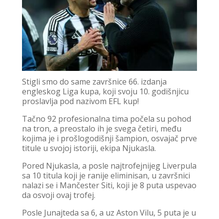
Stigli smo do same završnice 66. izdanja
engleskog Liga kupa, koji svoju 10. godišnjicu
proslavlja pod nazivom EFL kup!
Tačno 92 profesionalna tima počela su pohod
na tron, a preostalo ih je svega četiri, među
kojima je i prošlogodišnji šampion, osvajač prve
titule u svojoj istoriji, ekipa Njukasla.
Pored Njukasla, a posle najtrofejnijeg Liverpula
sa 10 titula koji je ranije eliminisan, u završnici
nalazi se i Mančester Siti, koji je 8 puta uspevao
da osvoji ovaj trofej.
Posle Junajteda sa 6, a uz Aston Vilu, 5 puta je u