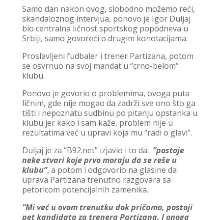
Samo dan nakon ovog, slobodno možemo reći,
skandaloznog intervjua, ponovo je Igor Duljaj
bio centralna ličnost sportskog popodneva u
Srbiji, samo govoreći o drugim konotacijama.
Proslavljeni fudbaler i trener Partizana, potom
se osvrnuo na svoj mandat u “crno-belom”
klubu.
Ponovo je govorio o problemima, ovoga puta
ličnim, gde nije mogao da zadrži sve ono što ga
tišti i nepoznatu sudbinu po pitanju opstanka u
klubu jer kako i sam kaže, problem nije u
rezultatima već u upravi koja mu “radi o glavi”.
Duljaj je za “B92.net” izjavio i to da:
“postoje
neke stvari koje prvo moraju da se reše u
klubu”
, a potom i odgovorio na glasine da
uprava Partizana trenutno razgovara sa
petoricom potencijalnih zamenika.
“Mi već u ovom trenutku dok pričamo, postoji
pet kandidata za trenera Partizana. I onoga