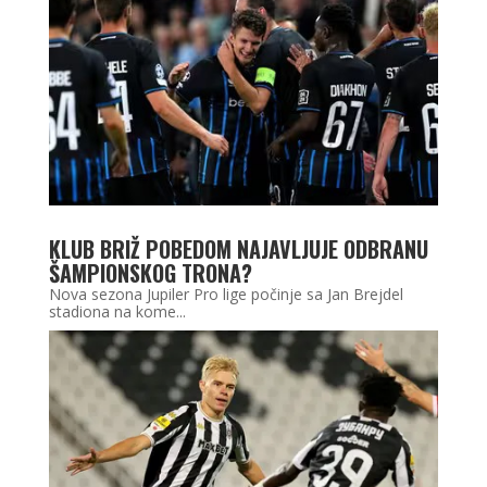
KLUB BRIŽ POBEDOM NAJAVLJUJE ODBRANU
ŠAMPIONSKOG TRONA?
Nova sezona Jupiler Pro lige počinje sa Jan Brejdel
stadiona na kome...