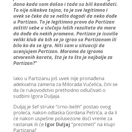
dana kada sam došao i tada su bili kandidati.
To nije nikakva tajna, to je sve legitimno i
uvek se čeka da se nešto dogodi da neko dođe
u Partizan. To je legitimno pravo da Partizan
zaštiti sebe u slučaju loših rezultata da mora
da dođe do nekih promena. Partizan je isuviše
veliki klub da bih se ja igrao sa Partizanom ili
bilo ko da se igra. Niti sam u situaciji da
ucenjujem Partizan. Moramo da igramo
otvorenih karata, šta je to što je najbolje za
Partizan?”
Iako u Partizanu još uvek nije pronađena
adekvatna zamena za Milorada Vučelića, čini se
da će rukovodstvo prethodno odlučivati o
sudbini Igora Duljaja.
Duljaj je šef struke “crno-belih” postao ovog
proleća, nakon odlaska Gordana Petrića, a da li
će nakon uspešne polusezone doći vreme za
rastanak ili će
Igor Duljaj
“prezimeti” na klupi
Partizana?