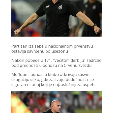
Partizan iza sebe u nacionalnom prvenstvu
ostavlja savršenu polusezonu!
Nakon pobede u 171. “Večitom derbiju” zadržao
bod prednosti u odnosu na Crvenu zvezdu!
Međutim, odnosi u klubu otkrivaju sasvim
drugačiju sliku, gde za svoju budućnost nije
siguran ni onaj koji je najzaslužniji za uspeh.