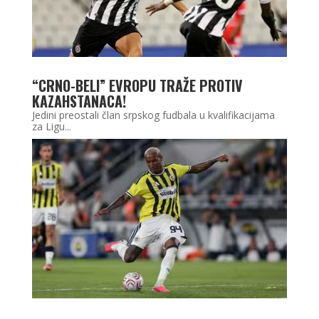
“CRNO-BELI” EVROPU TRAŽE PROTIV
KAZAHSTANACA!
Jedini preostali član srpskog fudbala u kvalifikacijama
za Ligu...