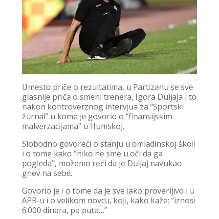
Umesto priče o rezultatima, u Partizanu se sve
glasnije priča o smeni trenera, Igora Duljaja i to
nakon kontroverznog intervjua za “Sportski
žurnal” u kome je govorio o “finansijskim
malverzacijama” u Humskoj.
Slobodno govoreći o stanju u omladinskoj školi
i o tome kako “niko ne sme u oči da ga
pogleda”, možemo reći da je Duljaj navukao
gnev na sebe.
Govorio je i o tome da je sve lako proverljivo i u
APR-u i o velikom novcu, koji, kako kaže: “iznosi
6.000 dinara, pa puta…”