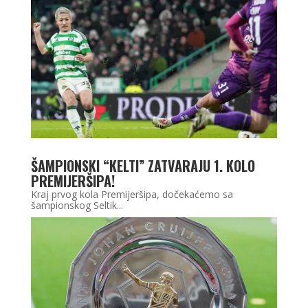
ŠAMPIONSKI “KELTI” ZATVARAJU 1. KOLO
PREMIJERŠIPA!
Kraj prvog kola Premijeršipa, dočekaćemo sa
šampionskog Seltik...