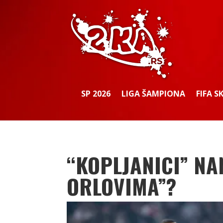
SP 2026
LIGA ŠAMPIONA
FIFA S
“KOPLJANICI” N
ORLOVIMA”?