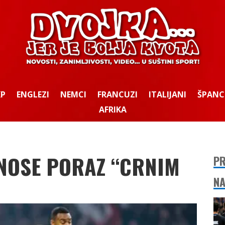
KP
ENGLEZI
NEMCI
FRANCUZI
ITALIJANI
ŠPANC
AFRIKA
ANOSE PORAZ “CRNIM
PR
NA