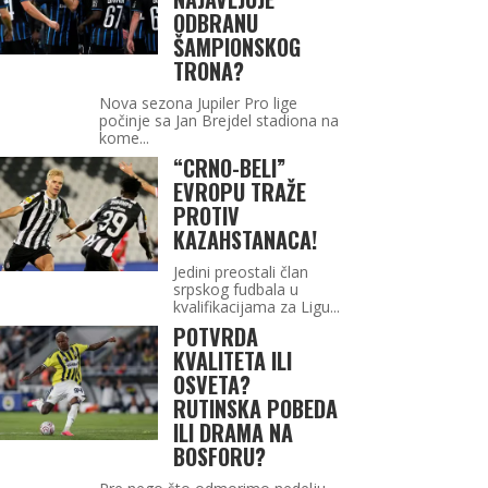
ODBRANU
ŠAMPIONSKOG
TRONA?
Nova sezona Jupiler Pro lige
počinje sa Jan Brejdel stadiona na
kome...
“CRNO-BELI”
EVROPU TRAŽE
PROTIV
KAZAHSTANACA!
Jedini preostali član
srpskog fudbala u
kvalifikacijama za Ligu...
POTVRDA
KVALITETA ILI
OSVETA?
RUTINSKA POBEDA
ILI DRAMA NA
BOSFORU?