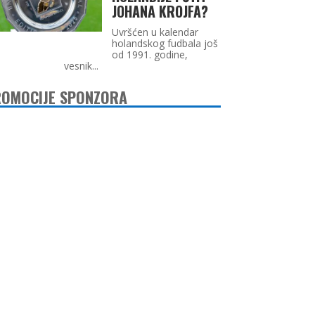
JOHANA KROJFA?
Uvršćen u kalendar
holandskog fudbala još
od 1991. godine,
vesnik...
OMOCIJE SPONZORA