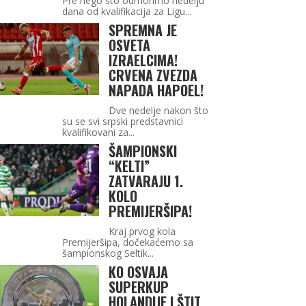
Pre nego što odmorimo nedelju
dana od kvalifikacija za Ligu...
SPREMNA JE
OSVETA
IZRAELCIMA!
CRVENA ZVEZDA
NAPADA HAPOEL!
Dve nedelje nakon što
su se svi srpski predstavnici
kvalifikovani za...
ŠAMPIONSKI
“KELTI”
ZATVARAJU 1.
KOLO
PREMIJERŠIPA!
Kraj prvog kola
Premijeršipa, dočekaćemo sa
šampionskog Seltik...
KO OSVAJA
SUPERKUP
HOLANDIJE I ŠTIT