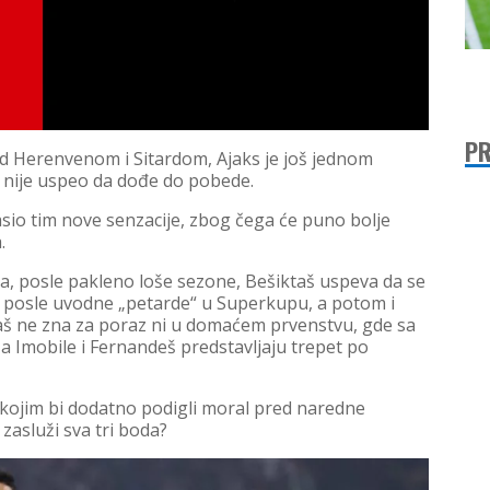
PR
d Herenvenom i Sitardom, Ajaks je još jednom
 nije uspeo da dođe do pobede.
asio tim nove senzacije, zbog čega će puno bolje
.
a, posle pakleno loše sezone, Bešiktaš uspeva da se
e posle uvodne „petarde“ u Superkupu, a potom i
š ne zna za poraz ni u domaćem prvenstvu, gde sa
a Imobile i Fernandeš predstavljaju trepet po
 sa kojim bi dodatno podigli moral pred naredne
 zasluži sva tri boda?