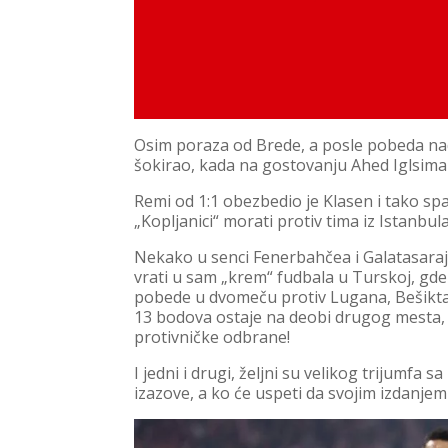
Osim poraza od Brede, a posle pobeda na
šokirao, kada na gostovanju Ahed Iglsima
Remi od 1:1 obezbedio je Klasen i tako sp
„Kopljanici“ morati protiv tima iz Istanbula
Nekako u senci Fenerbahčea i Galatasaraj
vrati u sam „krem“ fudbala u Turskoj, gd
pobede u dvomeču protiv Lugana, Bešikta
13 bodova ostaje na deobi drugog mesta, 
protivničke odbrane!
I jedni i drugi, željni su velikog trijumfa
izazove, a ko će uspeti da svojim izdanjem