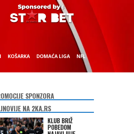
I
KOŠARKA
DOMAĆA LIGA
NFL
OMOCIJE SPONZORA
JNOVIJE NA 2KA.RS
KLUB BRIŽ
POBEDOM
NAJAVLJUJE