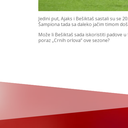
Jedini put, Ajaks i Bešiktaš sastali su se 
Šampiona tada sa daleko jačim timom doš
Može li Bešiktaš sada iskoristiti padove u f
poraz „Crnih orlova“ ove sezone?