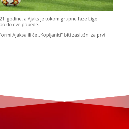
2021. godine, a Ajaks je tokom grupne faze Lige
ao do dve pobede.
ormi Ajaksa ili će „Kopljanici“ biti zaslužni za prvi