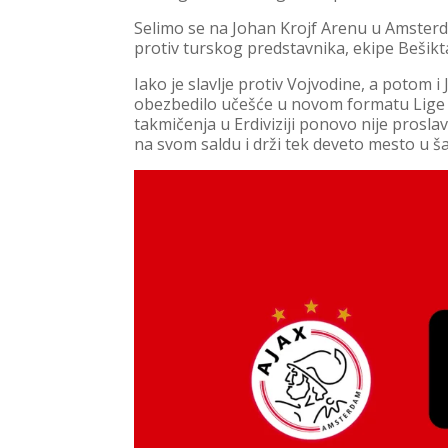
Selimo se na Johan Krojf Arenu u Amsterd
protiv turskog predstavnika, ekipe Bešikt
Iako je slavlje protiv Vojvodine, a potom i J
obezbedilo učešće u novom formatu Lige 
takmičenja u Erdiviziji ponovo nije prosl
na svom saldu i drži tek deveto mesto u 