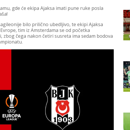
amu, gde će ekipa Ajaksa imati pune ruke posla
aša!
agileonije bilo prilično ubedljivo, te ekipi Ajaksa
Evrope, tim iz Amsterdama se od početka
avi, zbog čega nakon četiri susreta ima sedam bodova
šampionatu.