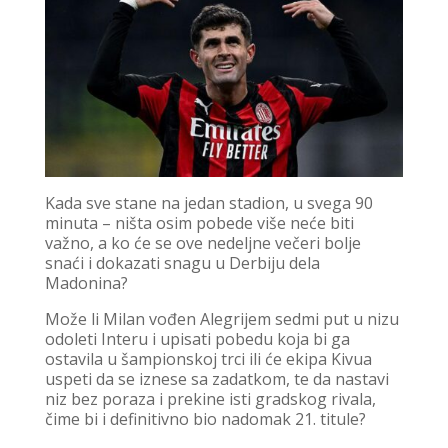
Kada sve stane na jedan stadion, u svega 90
minuta – ništa osim pobede više neće biti
važno, a ko će se ove nedeljne večeri bolje
snaći i dokazati snagu u Derbiju dela
Madonina?
Može li Milan vođen Alegrijem sedmi put u nizu
odoleti Interu i upisati pobedu koja bi ga
ostavila u šampionskoj trci ili će ekipa Kivua
uspeti da se iznese sa zadatkom, te da nastavi
niz bez poraza i prekine isti gradskog rivala,
čime bi i definitivno bio nadomak 21. titule?