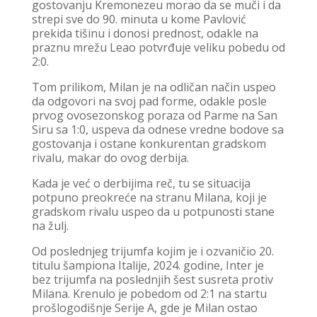
gostovanju Kremonezeu morao da se muči i da
strepi sve do 90. minuta u kome Pavlović
prekida tišinu i donosi prednost, odakle na
praznu mrežu Leao potvrđuje veliku pobedu od
2:0.
Tom prilikom, Milan je na odličan način uspeo
da odgovori na svoj pad forme, odakle posle
prvog ovosezonskog poraza od Parme na San
Siru sa 1:0, uspeva da odnese vredne bodove sa
gostovanja i ostane konkurentan gradskom
rivalu, makar do ovog derbija.
Kada je već o derbijima reč, tu se situacija
potpuno preokreće na stranu Milana, koji je
gradskom rivalu uspeo da u potpunosti stane
na žulj.
Od poslednjeg trijumfa kojim je i ozvaničio 20.
titulu šampiona Italije, 2024. godine, Inter je
bez trijumfa na poslednjih šest susreta protiv
Milana. Krenulo je pobedom od 2:1 na startu
prošlogodišnje Serije A, gde je Milan ostao