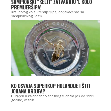
ŠAMPIONSKI “KELTI” ZATVARAJU 1. KOLO
PREMIJERŠIPA!
Kraj prvog kola Premijeršipa, dočekaćemo sa
šampionskog Seltik...
KO OSVAJA SUPERKUP HOLANDIJE I ŠTIT
JOHANA KROJFA?
Uvršćen u kalendar holandskog fudbala još od 1991.
godine, vesnik...