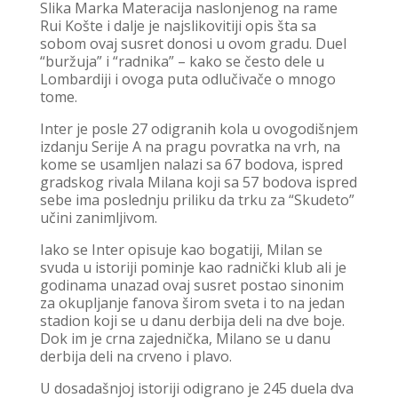
Slika Marka Materacija naslonjenog na rame
Rui Košte i dalje je najslikovitiji opis šta sa
sobom ovaj susret donosi u ovom gradu. Duel
“buržuja” i “radnika” – kako se često dele u
Lombardiji i ovoga puta odlučivače o mnogo
tome.
Inter je posle 27 odigranih kola u ovogodišnjem
izdanju Serije A na pragu povratka na vrh, na
kome se usamljen nalazi sa 67 bodova, ispred
gradskog rivala Milana koji sa 57 bodova ispred
sebe ima poslednju priliku da trku za “Skudeto”
učini zanimljivom.
Iako se Inter opisuje kao bogatiji, Milan se
svuda u istoriji pominje kao radnički klub ali je
godinama unazad ovaj susret postao sinonim
za okupljanje fanova širom sveta i to na jedan
stadion koji se u danu derbija deli na dve boje.
Dok im je crna zajednička, Milano se u danu
derbija deli na crveno i plavo.
U dosadašnjoj istoriji odigrano je 245 duela dva