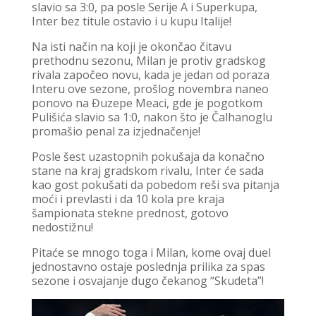
slavio sa 3:0, pa posle Serije A i Superkupa,
Inter bez titule ostavio i u kupu Italije!
Na isti način na koji je okončao čitavu
prethodnu sezonu, Milan je protiv gradskog
rivala započeo novu, kada je jedan od poraza
Interu ove sezone, prošlog novembra naneo
ponovo na Đuzepe Meaci, gde je pogotkom
Pulišića slavio sa 1:0, nakon što je Čalhanoglu
promašio penal za izjednačenje!
Posle šest uzastopnih pokušaja da konačno
stane na kraj gradskom rivalu, Inter će sada
kao gost pokušati da pobedom reši sva pitanja
moći i prevlasti i da 10 kola pre kraja
šampionata stekne prednost, gotovo
nedostižnu!
Pitaće se mnogo toga i Milan, kome ovaj duel
jednostavno ostaje poslednja prilika za spas
sezone i osvajanje dugo čekanog “Skudeta”!