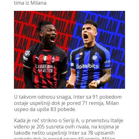
tima iz Milana.
U takvom odnosu snaga, Inter sa 91 pobedom
ostaje uspešniji dok je pored 71 remija, Milan
uspeo da upiše 83 pobede.
Kada je reč strikno o Seriji A, u prvenstvu Italije
viđeno je 205 susreta ovih rivala, na kojima je
takođe nešto uspešniji Inter sa 78 upisanih
pobeda dok je pored ravno 60 remija, Milan