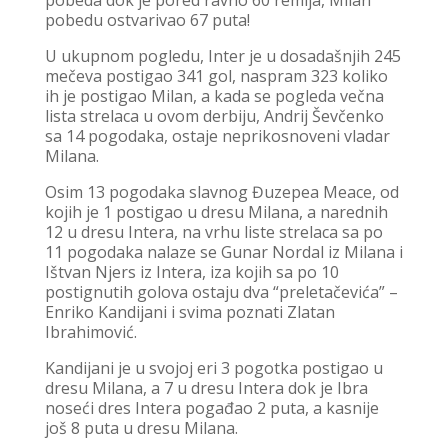
pobedu ostvarivao 67 puta!
U ukupnom pogledu, Inter je u dosadašnjih 245
mečeva postigao 341 gol, naspram 323 koliko
ih je postigao Milan, a kada se pogleda večna
lista strelaca u ovom derbiju, Andrij Ševčenko
sa 14 pogodaka, ostaje neprikosnoveni vladar
Milana.
Osim 13 pogodaka slavnog Đuzepea Meace, od
kojih je 1 postigao u dresu Milana, a narednih
12 u dresu Intera, na vrhu liste strelaca sa po
11 pogodaka nalaze se Gunar Nordal iz Milana i
Ištvan Njers iz Intera, iza kojih sa po 10
postignutih golova ostaju dva “preletačevića” –
Enriko Kandijani i svima poznati Zlatan
Ibrahimović.
Kandijani je u svojoj eri 3 pogotka postigao u
dresu Milana, a 7 u dresu Intera dok je Ibra
noseći dres Intera pogađao 2 puta, a kasnije
još 8 puta u dresu Milana.