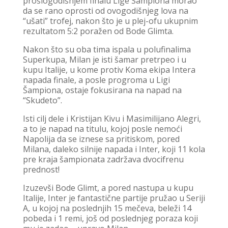
prošlogodišnjem finalu Lige Šampiona morao
da se rano oprosti od ovogodišnjeg lova na
“ušati” trofej, nakon što je u plej-ofu ukupnim
rezultatom 5:2 poražen od Bode Glimta.
Nakon što su oba tima ispala u polufinalima
Superkupa, Milan je isti šamar pretrpeo i u
kupu Italije, u kome protiv Koma ekipa Intera
napada finale, a posle progroma u Ligi
Šampiona, ostaje fokusirana na napad na
“Skudeto”.
Isti cilj dele i Kristijan Kivu i Masimilijano Alegri,
a to je napad na titulu, kojoj posle nemoći
Napolija da se iznese sa pritiskom, pored
Milana, daleko silnije napada i Inter, koji 11 kola
pre kraja šampionata zadržava dvocifrenu
prednost!
Izuzevši Bode Glimt, a pored nastupa u kupu
Italije, Inter je fantastične partije pružao u Seriji
A, u kojoj na poslednjih 15 mečeva, beleži 14
pobeda i 1 remi, još od poslednjeg poraza koji