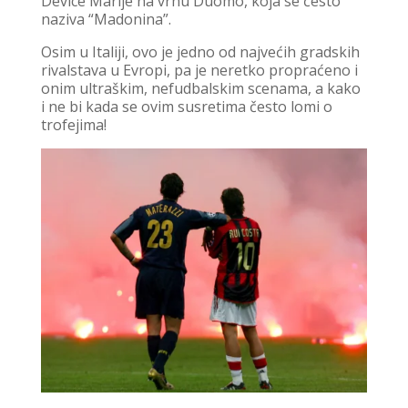
Device Marije na vrhu Duomo, koja se često
naziva “Madonina”.
Osim u Italiji, ovo je jedno od najvećih gradskih
rivalstava u Evropi, pa je neretko propraćeno i
onim ultraškim, nefudbalskim scenama, a kako
i ne bi kada se ovim susretima često lomi o
trofejima!