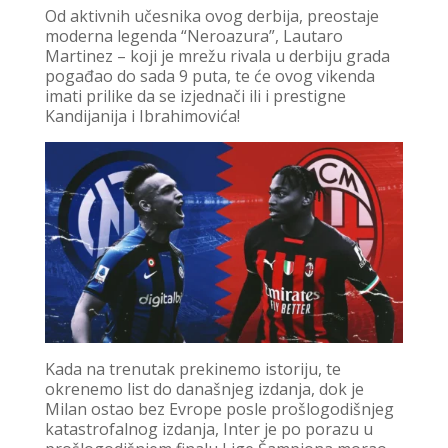
Od aktivnih učesnika ovog derbija, preostaje
moderna legenda “Neroazura”, Lautaro
Martinez – koji je mrežu rivala u derbiju grada
pogađao do sada 9 puta, te će ovog vikenda
imati prilike da se izjednači ili i prestigne
Kandijanija i Ibrahimovića!
Kada na trenutak prekinemo istoriju, te
okrenemo list do današnjeg izdanja, dok je
Milan ostao bez Evrope posle prošlogodišnjeg
katastrofalnog izdanja, Inter je po porazu u