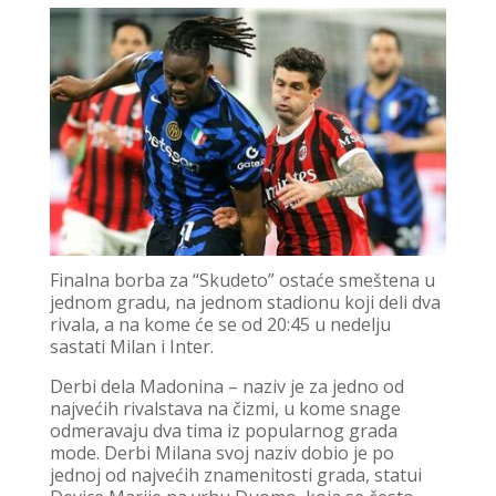
Finalna borba za “Skudeto” ostaće smeštena u
jednom gradu, na jednom stadionu koji deli dva
rivala, a na kome će se od 20:45 u nedelju
sastati Milan i Inter.
Derbi dela Madonina – naziv je za jedno od
najvećih rivalstava na čizmi, u kome snage
odmeravaju dva tima iz popularnog grada
mode. Derbi Milana svoj naziv dobio je po
jednoj od najvećih znamenitosti grada, statui