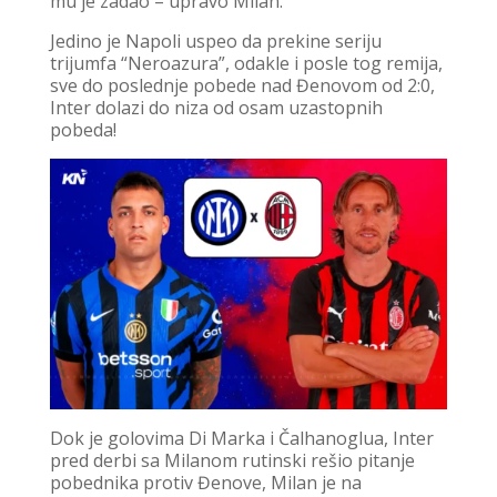
mu je zadao – upravo Milan.
Jedino je Napoli uspeo da prekine seriju
trijumfa “Neroazura”, odakle i posle tog remija,
sve do poslednje pobede nad Đenovom od 2:0,
Inter dolazi do niza od osam uzastopnih
pobeda!
Dok je golovima Di Marka i Čalhanoglua, Inter
pred derbi sa Milanom rutinski rešio pitanje
pobednika protiv Đenove, Milan je na