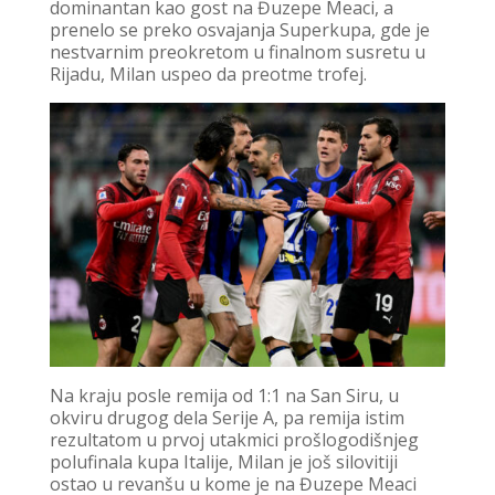
dominantan kao gost na Đuzepe Meaci, a
prenelo se preko osvajanja Superkupa, gde je
nestvarnim preokretom u finalnom susretu u
Rijadu, Milan uspeo da preotme trofej.
Na kraju posle remija od 1:1 na San Siru, u
okviru drugog dela Serije A, pa remija istim
rezultatom u prvoj utakmici prošlogodišnjeg
polufinala kupa Italije, Milan je još silovitiji
ostao u revanšu u kome je na Đuzepe Meaci