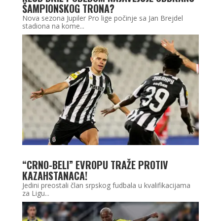
ŠAMPIONSKOG TRONA?
Nova sezona Jupiler Pro lige počinje sa Jan Brejdel
stadiona na kome...
“CRNO-BELI” EVROPU TRAŽE PROTIV
KAZAHSTANACA!
Jedini preostali član srpskog fudbala u kvalifikacijama
za Ligu...