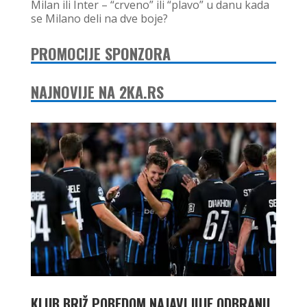
Milan ili Inter – “crveno” ili “plavo” u danu kada
se Milano deli na dve boje?
PROMOCIJE SPONZORA
NAJNOVIJE NA 2KA.RS
KLUB BRIŽ POBEDOM NAJAVLJUJE ODBRANU