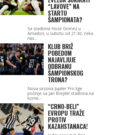
“LAVOVE” NA
STARTU
ŠAMPIONATA?
Sa stadiona Hose Gomez u
Amadori, u subotu od 21:30, čeka
nas...
KLUB BRIŽ
POBEDOM
NAJAVLJUJE
ODBRANU
ŠAMPIONSKOG
TRONA?
Nova sezona Jupiler Pro lige
počinje sa Jan Brejdel stadiona na
kome...
“CRNO-BELI”
EVROPU TRAŽE
PROTIV
KAZAHSTANACA!