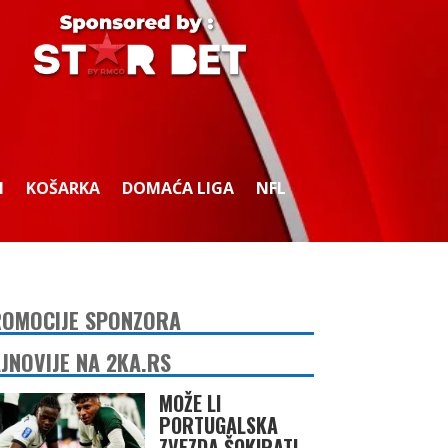
I
KOŠARKA
DOMAĆA LIGA
NFL
OMOCIJE SPONZORA
JNOVIJE NA 2KA.RS
MOŽE LI
PORTUGALSKA
ZVEZDA ŠOKIRATI