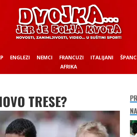
KP
ENGLEZI
NEMCI
FRANCUZI
ITALIJANI
ŠPANC
AFRIKA
NOVO TRESE?
PR
NA