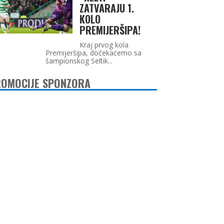
ZATVARAJU 1.
KOLO
PREMIJERŠIPA!
Kraj prvog kola
Premijeršipa, dočekaćemo sa
šampionskog Seltik...
OMOCIJE SPONZORA