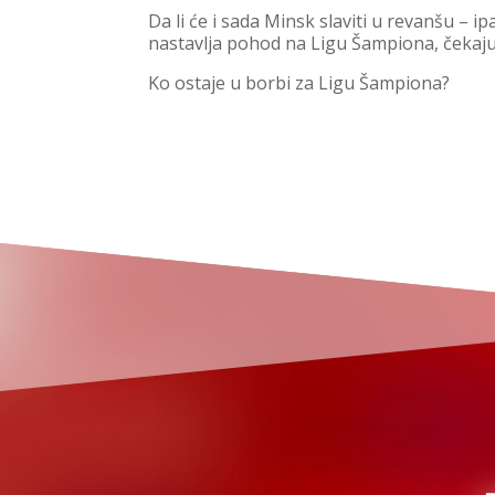
Da li će i sada Minsk slaviti u revanšu – 
nastavlja pohod na Ligu Šampiona, čekaju
Ko ostaje u borbi za Ligu Šampiona?