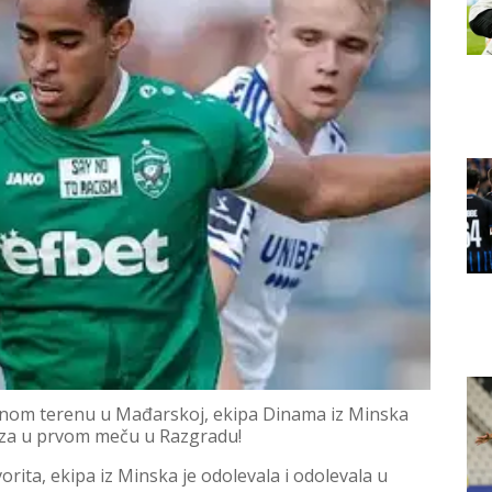
ralnom terenu u Mađarskoj, ekipa Dinama iz Minska
aza u prvom meču u Razgradu!
rita, ekipa iz Minska je odolevala i odolevala u