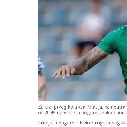
Za kraj prvog kola kvalifikacija, na neut
od 20:45 ugostiće Ludogorec, nakon por
Iako je Ludogorec slovio za ogromnog favo