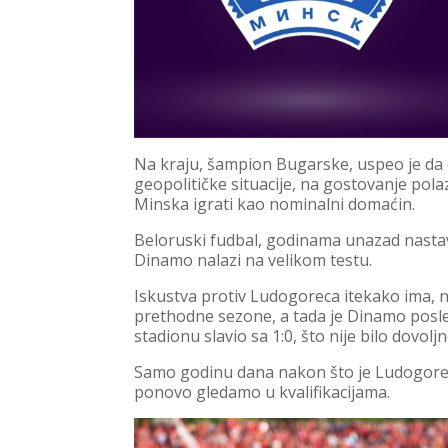
Na kraju, šampion Bugarske, uspeo je da
geopolitičke situacije, na gostovanje po
Minska igrati kao nominalni domaćin.
Beloruski fudbal, godinama unazad nastavl
Dinamo nalazi na velikom testu.
Iskustva protiv Ludogoreca itekako ima, na
prethodne sezone, a tada je Dinamo posl
stadionu slavio sa 1:0, što nije bilo dovolj
Samo godinu dana nakon što je Ludogorec
ponovo gledamo u kvalifikacijama.