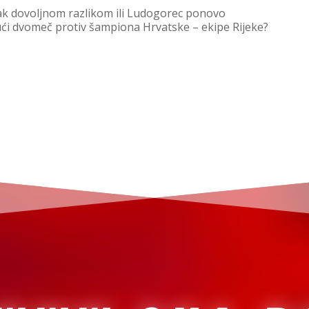
ipak dovoljnom razlikom ili Ludogorec ponovo
ći dvomeč protiv šampiona Hrvatske – ekipe Rijeke?