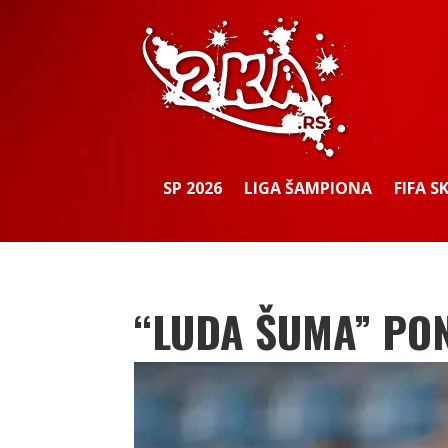
SP 2026
LIGA ŠAMPIONA
FIFA S
“LUDA ŠUMA” PO