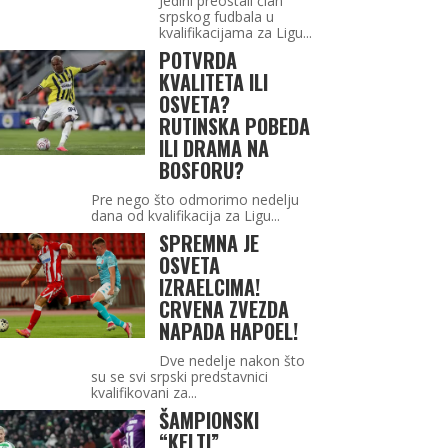
Jedini preostali član
srpskog fudbala u
kvalifikacijama za Ligu...
POTVRDA
KVALITETA ILI
OSVETA?
RUTINSKA POBEDA
ILI DRAMA NA
BOSFORU?
Pre nego što odmorimo nedelju
dana od kvalifikacija za Ligu...
SPREMNA JE
OSVETA
IZRAELCIMA!
CRVENA ZVEZDA
NAPADA HAPOEL!
Dve nedelje nakon što
su se svi srpski predstavnici
kvalifikovani za...
ŠAMPIONSKI
“KELTI”