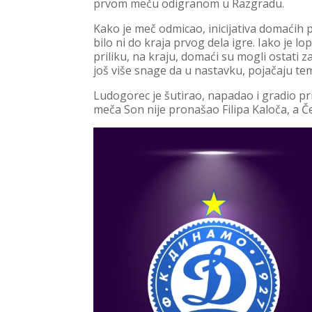
prvom meču odigranom u Razgradu.
Kako je meč odmicao, inicijativa domaćih po
bilo ni do kraja prvog dela igre. Iako je 
priliku, na kraju, domaći su mogli ostati 
još više snage da u nastavku, pojačaju te
Ludogorec je šutirao, napadao i gradio pri
meča Son nije pronašao Filipa Kaloča, a 