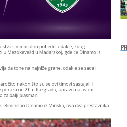
PR
 ostvari minimalnu pobedu, odakle, zbog
lazi u Mezokevešd u Mađarskoj, gde će Dinamo iz
ja da tone na najniže grane, odakle se sada i
ročito nakon što su se ovi timovi sastajali i
e poraza od 2:0 u Razgradu, upravo na ovom
no za dalji plasman.
 eliminisao Dinamo iz Minska, ova dva prestavnika