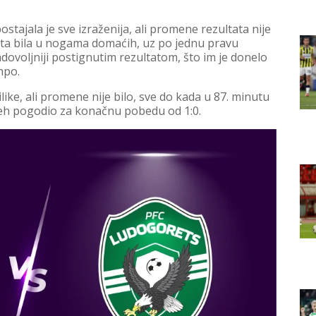
stajala je sve izraženija, ali promene rezultata nije
lopta bila u nogama domaćih, uz po jednu pravu
zadovoljniji postignutim rezultatom, što im je donelo
mpo.
like, ali promene nije bilo, sve do kada u 87. minutu
Čeh pogodio za konačnu pobedu od 1:0.