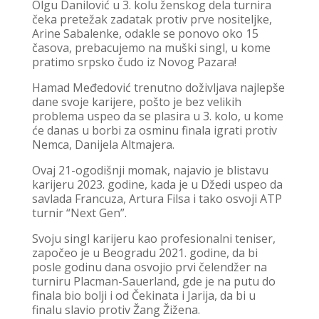
Olgu Danilović u 3. kolu ženskog dela turnira
čeka pretežak zadatak protiv prve nositeljke,
Arine Sabalenke, odakle se ponovo oko 15
časova, prebacujemo na muški singl, u kome
pratimo srpsko čudo iz Novog Pazara!
Hamad Međedović trenutno doživljava najlepše
dane svoje karijere, pošto je bez velikih
problema uspeo da se plasira u 3. kolo, u kome
će danas u borbi za osminu finala igrati protiv
Nemca, Danijela Altmajera.
Ovaj 21-ogodišnji momak, najavio je blistavu
karijeru 2023. godine, kada je u Džedi uspeo da
savlada Francuza, Artura Filsa i tako osvoji ATP
turnir “Next Gen”.
Svoju singl karijeru kao profesionalni teniser,
započeo je u Beogradu 2021. godine, da bi
posle godinu dana osvojio prvi čelendžer na
turniru Placman-Sauerland, gde je na putu do
finala bio bolji i od Čekinata i Jarija, da bi u
finalu slavio protiv Žang Žižena.