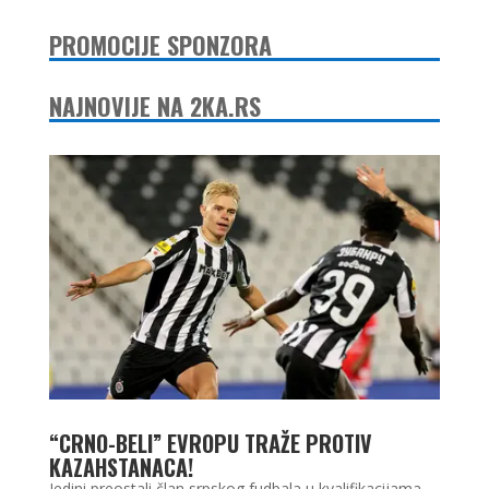
PROMOCIJE SPONZORA
NAJNOVIJE NA 2KA.RS
“CRNO-BELI” EVROPU TRAŽE PROTIV
KAZAHSTANACA!
Jedini preostali član srpskog fudbala u kvalifikacijama