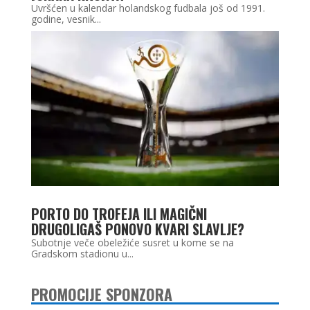
Uvršćen u kalendar holandskog fudbala još od 1991.
godine, vesnik...
PORTO DO TROFEJA ILI MAGIČNI
DRUGOLIGAŠ PONOVO KVARI SLAVLJE?
Subotnje veče obeležiće susret u kome se na
Gradskom stadionu u...
PROMOCIJE SPONZORA