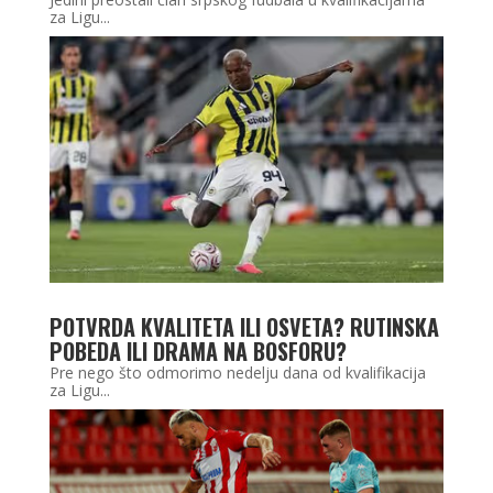
za Ligu...
POTVRDA KVALITETA ILI OSVETA? RUTINSKA
POBEDA ILI DRAMA NA BOSFORU?
Pre nego što odmorimo nedelju dana od kvalifikacija
za Ligu...