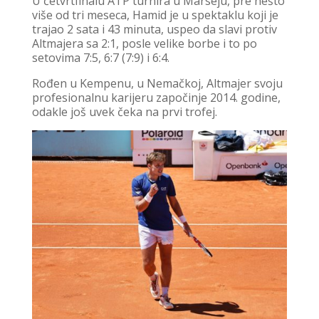
U četvrtfinalu ATP turnira u Marseju, pre nešto
više od tri meseca, Hamid je u spektaklu koji je
trajao 2 sata i 43 minuta, uspeo da slavi protiv
Altmajera sa 2:1, posle velike borbe i to po
setovima 7:5, 6:7 (7:9) i 6:4.
Rođen u Kempenu, u Nemačkoj, Altmajer svoju
profesionalnu karijeru započinje 2014. godine,
odakle još uvek čeka na prvi trofej.