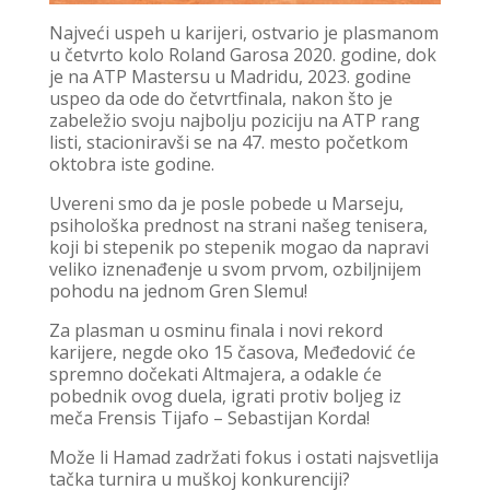
Najveći uspeh u karijeri, ostvario je plasmanom
u četvrto kolo Roland Garosa 2020. godine, dok
je na ATP Mastersu u Madridu, 2023. godine
uspeo da ode do četvrtfinala, nakon što je
zabeležio svoju najbolju poziciju na ATP rang
listi, stacioniravši se na 47. mesto početkom
oktobra iste godine.
Uvereni smo da je posle pobede u Marseju,
psihološka prednost na strani našeg tenisera,
koji bi stepenik po stepenik mogao da napravi
veliko iznenađenje u svom prvom, ozbiljnijem
pohodu na jednom Gren Slemu!
Za plasman u osminu finala i novi rekord
karijere, negde oko 15 časova, Međedović će
spremno dočekati Altmajera, a odakle će
pobednik ovog duela, igrati protiv boljeg iz
meča Frensis Tijafo – Sebastijan Korda!
Može li Hamad zadržati fokus i ostati najsvetlija
tačka turnira u muškoj konkurenciji?