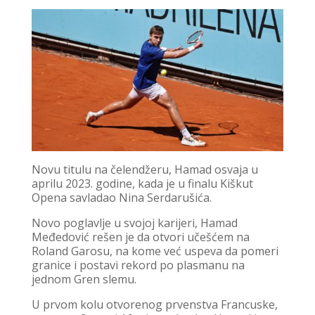
Novu titulu na čelendžeru, Hamad osvaja u
aprilu 2023. godine, kada je u finalu Kiškut
Opena savladao Nina Serdarušića.
Novo poglavlje u svojoj karijeri, Hamad
Međedović rešen je da otvori učešćem na
Roland Garosu, na kome već uspeva da pomeri
granice i postavi rekord po plasmanu na
jednom Gren slemu.
U prvom kolu otvorenog prvenstva Francuske,