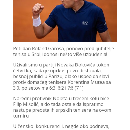
Peti dan Roland Garosa, ponovo pred ljubitelje
tenisa u Srbiji donosi nešto više uzbuđenja!
Uživali smo u partiji Novaka Đokovića tokom
četvrtka, kada je uprkos povredi stopala,
besnoj publici u Parizu, olako uspeo da slavi
protiv domaćeg tenisera Korentina Mutea sa
3:0, po setovima 6:3, 6:2 i 7:6 (7:1).
Naredni protivnik Noleta u trećem kolu biće
Filip Mišolić, a do tada ostaje da ispratimo
nastupe preostalih srpskih tenisera na ovom
turniru.
U ženskoj konkurenciji, negde oko podneva,