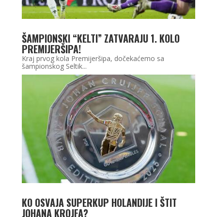
ŠAMPIONSKI “KELTI” ZATVARAJU 1. KOLO
PREMIJERŠIPA!
Kraj prvog kola Premijeršipa, dočekaćemo sa
šampionskog Seltik...
KO OSVAJA SUPERKUP HOLANDIJE I ŠTIT
JOHANA KROJFA?