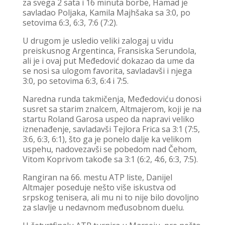
za svega 2 sata i 16 minuta borbe, Hamad je
savladao Poljaka, Kamila Majhšaka sa 3:0, po
setovima 6:3, 6:3, 7:6 (7:2).
U drugom je usledio veliki zalogaj u vidu
preiskusnog Argentinca, Fransiska Serundola,
ali je i ovaj put Međedović dokazao da ume da
se nosi sa ulogom favorita, savladavši i njega
3:0, po setovima 6:3, 6:4 i 7:5.
Naredna runda takmičenja, Međedoviću donosi
susret sa starim znalcem, Altmajerom, koji je na
startu Roland Garosa uspeo da napravi veliko
iznenađenje, savladavši Tejlora Frica sa 3:1 (7:5,
3:6, 6:3, 6:1), što ga je ponelo dalje ka velikom
uspehu, nadovezavši se pobedom nad Čehom,
Vitom Koprivom takođe sa 3:1 (6:2, 4:6, 6:3, 7:5).
Rangiran na 66. mestu ATP liste, Danijel
Altmajer poseduje nešto više iskustva od
srpskog tenisera, ali mu ni to nije bilo dovoljno
za slavlje u nedavnom međusobnom duelu.