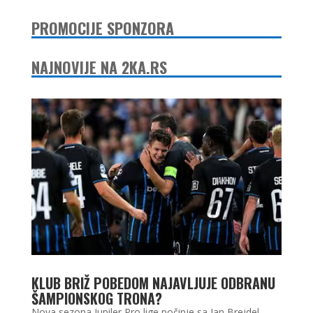
PROMOCIJE SPONZORA
NAJNOVIJE NA 2KA.RS
KLUB BRIŽ POBEDOM NAJAVLJUJE ODBRANU
ŠAMPIONSKOG TRONA?
Nova sezona Jupiler Pro lige počinje sa Jan Brejdel