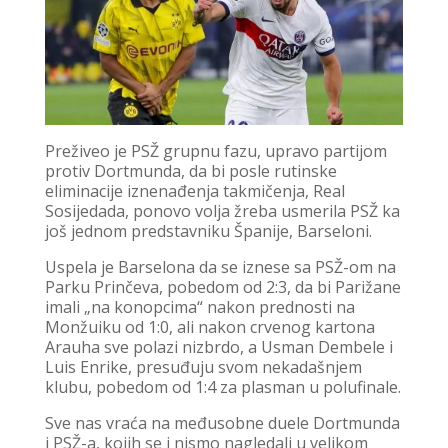
Preživeo je PSŽ grupnu fazu, upravo partijom
protiv Dortmunda, da bi posle rutinske
eliminacije iznenađenja takmičenja, Real
Sosijedada, ponovo volja žreba usmerila PSŽ ka
još jednom predstavniku Španije, Barseloni.
Uspela je Barselona da se iznese sa PSŽ-om na
Parku Prinčeva, pobedom od 2:3, da bi Parižane
imali „na konopcima“ nakon prednosti na
Monžuiku od 1:0, ali nakon crvenog kartona
Arauha sve polazi nizbrdo, a Usman Dembele i
Luis Enrike, presuđuju svom nekadašnjem
klubu, pobedom od 1:4 za plasman u polufinale.
Sve nas vraća na međusobne duele Dortmunda
i PSŽ-a, kojih se i nismo nagledali u velikom