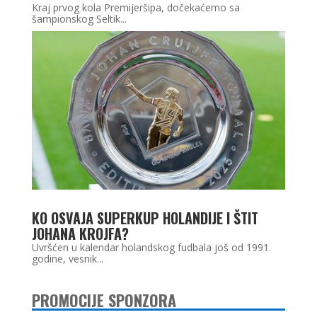
Kraj prvog kola Premijeršipa, dočekaćemo sa
šampionskog Seltik...
KO OSVAJA SUPERKUP HOLANDIJE I ŠTIT
JOHANA KROJFA?
Uvršćen u kalendar holandskog fudbala još od 1991.
godine, vesnik...
PROMOCIJE SPONZORA