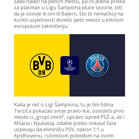
sada nalazi na petom mestu, pa će jedina prilika
za plasman u Ligu Šampiona iduće sezone, biti
da je osvoje ili oni ili Bajern, što bi nemačkoj na
konto uspešnosti donelo peto mesto u elitnom
evropskom takmičenju.
Kada je reč o Ligi Šampiona, tu je tim Edina
Terzića pokazao svoje pravo lice, osvojivši prvo
mesto u „grupi smrti“, upravo ispred PSŽ-a, ali i
Milana i Njukasla, odakle preko nokaut faze
uspevaju da eliminišu PSV, nakon 1:1 u
Ajndhovenu, rutinskom pobedom na ovom