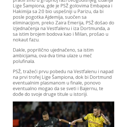
pratili smo u grupnoj fazi ovogodišnjeg izdanja
Lige Šampiona, gde je PSŽ golovima Embapea i
Hakimija sa 2:0 bio uspešniji u Parizu, da bi
posle pogotka Ajdemija, suočen sa
eliminacijom, preko Zaira Emerija, PSŽ došao do
izjednačenja na Vestfalenu i iza Dortmunda, a
sa istim brojem bodova kao i Milan, prošao u
nokaut fazu.
Dakle, poprilično ujednačeno, sa istim
ambicijama, ova dva tima ulaze u meč
polufinala.
PSŽ, tražeći prvu pobedu na Vestfalenu i napad
na prvi trofej Lige Šampiona, dok bi Dortmund
eventualnim plasmanom u finale, ponovo
eventualno mogao da se sveti i Bajernu, te
dođe do svoje druge titule u istoriji.