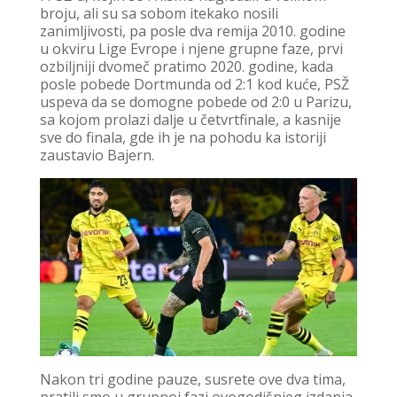
broju, ali su sa sobom itekako nosili
zanimljivosti, pa posle dva remija 2010. godine
u okviru Lige Evrope i njene grupne faze, prvi
ozbiljniji dvomeč pratimo 2020. godine, kada
posle pobede Dortmunda od 2:1 kod kuće, PSŽ
uspeva da se domogne pobede od 2:0 u Parizu,
sa kojom prolazi dalje u četvrtfinale, a kasnije
sve do finala, gde ih je na pohodu ka istoriji
zaustavio Bajern.
Nakon tri godine pauze, susrete ove dva tima,