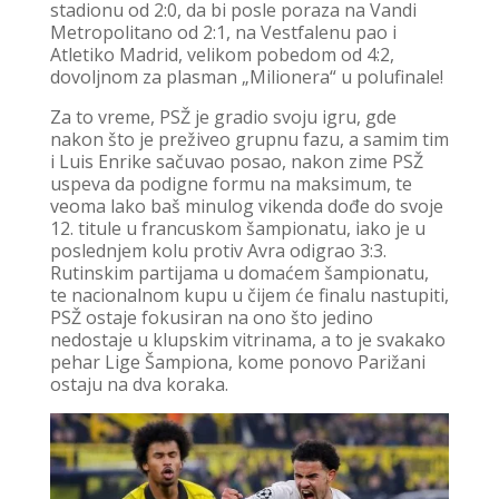
stadionu od 2:0, da bi posle poraza na Vandi
Metropolitano od 2:1, na Vestfalenu pao i
Atletiko Madrid, velikom pobedom od 4:2,
dovoljnom za plasman „Milionera“ u polufinale!
Za to vreme, PSŽ je gradio svoju igru, gde
nakon što je preživeo grupnu fazu, a samim tim
i Luis Enrike sačuvao posao, nakon zime PSŽ
uspeva da podigne formu na maksimum, te
veoma lako baš minulog vikenda dođe do svoje
12. titule u francuskom šampionatu, iako je u
poslednjem kolu protiv Avra odigrao 3:3.
Rutinskim partijama u domaćem šampionatu,
te nacionalnom kupu u čijem će finalu nastupiti,
PSŽ ostaje fokusiran na ono što jedino
nedostaje u klupskim vitrinama, a to je svakako
pehar Lige Šampiona, kome ponovo Parižani
ostaju na dva koraka.