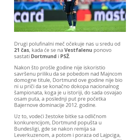
Drugi polufinalni meč očekuje nas u sredu od
21 čas
, kada će se na
Vestfalenu
ponovo
sastati
Dortmund
i
PSŽ
.
Nakon što prošle godine nije iskoristio
savršenu priliku da se pobedom nad Majncom
domogne titule, Dortmund ove godine nije bio
ni u priči da se konačno dokopa nacionalnog
šampionata, koga je u istoriji, do sada osvajao
osam puta, a poslednji put pre početka
Bajernove dominacije 2012. godine.
Uz to, vodeći žestoke bitke sa odličnom
konkurencijom, Dortmund popušta u
Bundesligi, gde se nakon remija sa
Leverkuzenom, a potom i poraza od Lajpciga,