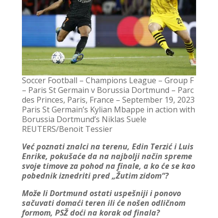
Soccer Football – Champions League – Group F
– Paris St Germain v Borussia Dortmund – Parc
des Princes, Paris, France – September 19, 2023
Paris St Germain’s Kylian Mbappe in action with
Borussia Dortmund’s Niklas Suele
REUTERS/Benoit Tessier
Već poznati znalci na terenu, Edin Terzić i Luis
Enrike, pokušaće da na najbolji način spreme
svoje timove za pohod na finale, a ko će se kao
pobednik iznedriti pred „Žutim zidom“?
Može li Dortmund ostati uspešniji i ponovo
sačuvati domaći teren ili će nošen odličnom
formom, PSŽ doći na korak od finala?