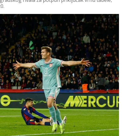
 gradskog rivala za potpun priključak vrhu tabele,
:0.