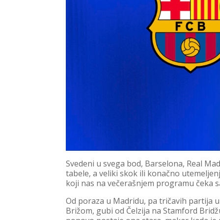
Svedeni u svega bod, Barselona, Real Madrid
tabele, a veliki skok ili konačno utemelj
koji nas na večerašnjem programu čeka 
Od poraza u Madridu, pa tričavih partija 
Brižom, gubi od Čelzija na Stamford Brid