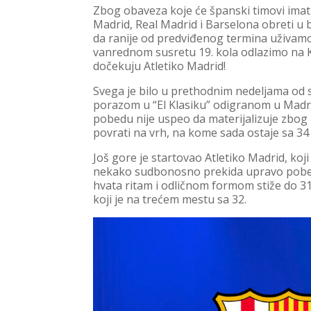
Zbog obaveza koje će španski timovi imati
Madrid, Real Madrid i Barselona obreti u 
da ranije od predviđenog termina uživamo
vanrednom susretu 19. kola odlazimo na 
dočekuju Atletiko Madrid!
Svega je bilo u prethodnim nedeljama od 
porazom u “El Klasiku” odigranom u Madri
pobedu nije uspeo da materijalizuje zbog
povrati na vrh, na kome sada ostaje sa 3
Još gore je startovao Atletiko Madrid, koj
nekako sudbonosno prekida upravo pobed
hvata ritam i odličnom formom stiže do 31 b
koji je na trećem mestu sa 32.