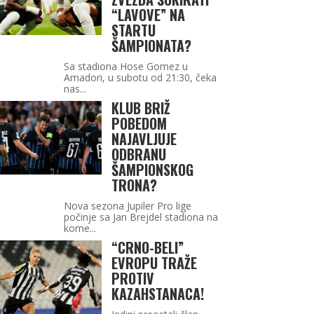
“LAVOVE” NA
STARTU
ŠAMPIONATA?
Sa stadiona Hose Gomez u
Amadori, u subotu od 21:30, čeka
nas...
KLUB BRIŽ
POBEDOM
NAJAVLJUJE
ODBRANU
ŠAMPIONSKOG
TRONA?
Nova sezona Jupiler Pro lige
počinje sa Jan Brejdel stadiona na
kome...
“CRNO-BELI”
EVROPU TRAŽE
PROTIV
KAZAHSTANACA!