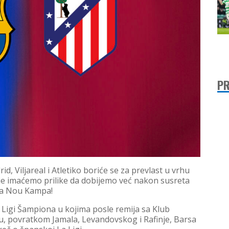
PR
, Viljareal i Atletiko boriće se za prevlast u vrhu
enje imaćemo prilike da dobijemo već nakon susreta
sa Nou Kampa!
u Ligi Šampiona u kojima posle remija sa Klub
žu, povratkom Jamala, Levandovskog i Rafinje, Barsa