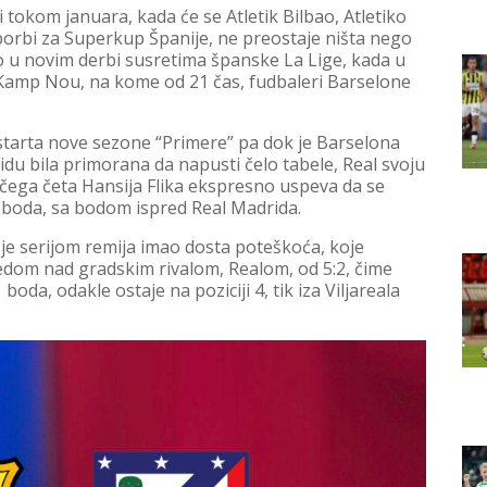
 tokom januara, kada će se Atletik Bilbao, Atletiko
borbi za Superkup Španije, ne preostaje ništa nego
 u novim derbi susretima španske La Lige, kada u
Kamp Nou, na kome od 21 čas, fudbaleri Barselone
starta nove sezone “Primere” pa dok je Barselona
du bila primorana da napusti čelo tabele, Real svoju
 čega četa Hansija Flika ekspresno uspeva da se
4 boda, sa bodom ispred Real Madrida.
i je serijom remija imao dosta poteškoća, koje
om nad gradskim rivalom, Realom, od 5:2, čime
oda, odakle ostaje na poziciji 4, tik iza Viljareala