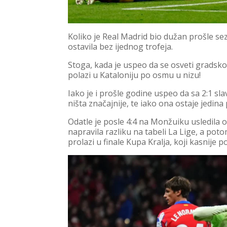
Koliko je Real Madrid bio dužan prošle sezo
ostavila bez ijednog trofeja.
Stoga, kada je uspeo da se osveti gradskom
polazi u Kataloniju po osmu u nizu!
Iako je i prošle godine uspeo da sa 2:1 s
ništa značajnije, te iako ona ostaje jedin
Odatle je posle 4:4 na Monžuiku usledila 
napravila razliku na tabeli La Lige, a pot
prolazi u finale Kupa Kralja, koji kasnije