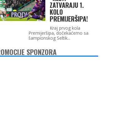
ZATVARAJU 1.
KOLO
PREMIJERŠIPA!
Kraj prvog kola
Premijeršipa, dočekaćemo sa
šampionskog Seltik...
OMOCIJE SPONZORA