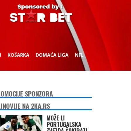
I
KOŠARKA
DOMAĆA LIGA
NFL
OMOCIJE SPONZORA
JNOVIJE NA 2KA.RS
MOŽE LI
PORTUGALSKA
ZVEZDA ŠOKIRATI