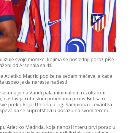
ilizuje svoje momke, kojima se poslednji poraz piše
aženi od Arsenala sa 4:0.
da Atletiko Madrid podiže na sedam mečeva, a kada
da uspeo je da naraste na šest!
sasuna je na Vandi pala minimalnim rezultatom,
la, nastavlja rutinskim pobedama protiv Betisa u
, sve preko Rojal Uniona u Ligi Šampiona i Levantea
e uspeva da se suprotstavi u porazu na svom terenu
ipu Atletiko Madrida, koja nanosi Interu prvi poraz u