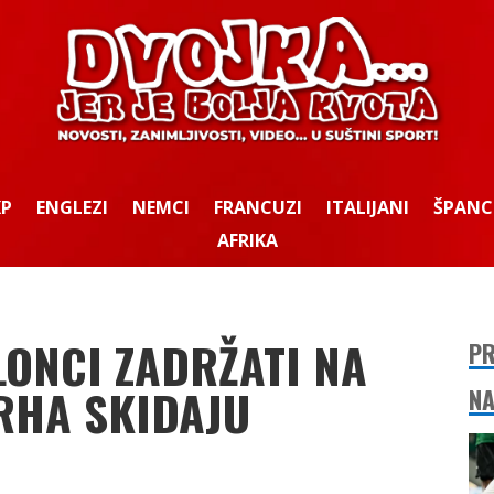
KP
ENGLEZI
NEMCI
FRANCUZI
ITALIJANI
ŠPANC
AFRIKA
LONCI ZADRŽATI NA
PR
VRHA SKIDAJU
NA