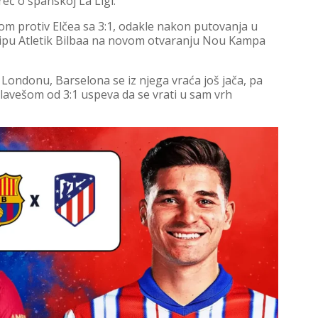
eč o španskoj La Ligi.
m protiv Elčea sa 3:1, odakle nakon putovanja u
i ekipu Atletik Bilbaa na novom otvaranju Nou Kampa
 Londonu, Barselona se iz njega vraća još jača, pa
lavešom od 3:1 uspeva da se vrati u sam vrh