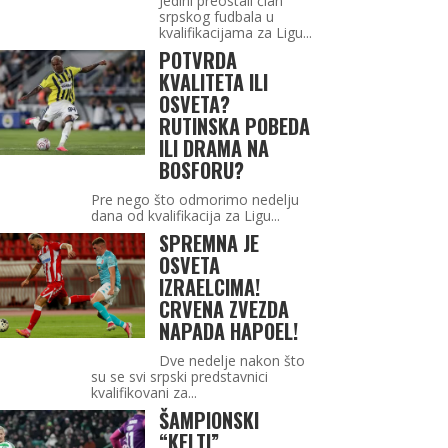
Jedini preostali član
srpskog fudbala u
kvalifikacijama za Ligu...
POTVRDA
KVALITETA ILI
OSVETA?
RUTINSKA POBEDA
ILI DRAMA NA
BOSFORU?
Pre nego što odmorimo nedelju
dana od kvalifikacija za Ligu...
SPREMNA JE
OSVETA
IZRAELCIMA!
CRVENA ZVEZDA
NAPADA HAPOEL!
Dve nedelje nakon što
su se svi srpski predstavnici
kvalifikovani za...
ŠAMPIONSKI
“KELTI”