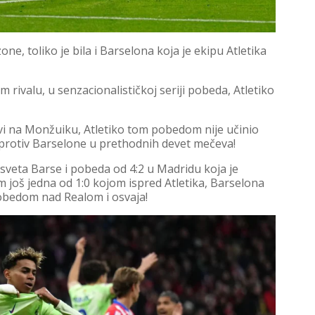
ne, toliko je bila i Barselona koja je ekipu Atletika
 rivalu, u senzacionalističkoj seriji pobeda, Atletiko
lavi na Monžuiku, Atletiko tom pobedom nije učinio
a protiv Barselone u prethodnih devet mečeva!
osveta Barse i pobeda od 4:2 u Madridu koja je
om još jedna od 1:0 kojom ispred Atletika, Barselona
 pobedom nad Realom i osvaja!