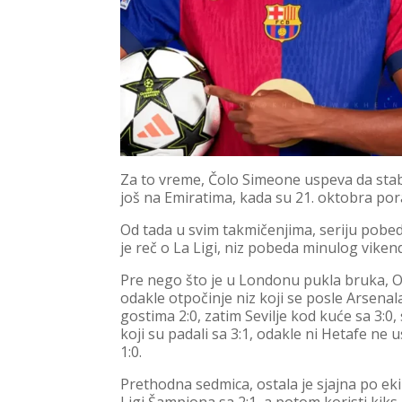
Za to vreme, Čolo Simeone uspeva da stab
još na Emiratima, kada su 21. oktobra por
Od tada u svim takmičenjima, seriju pobe
je reč o La Ligi, niz pobeda minulog viken
Pre nego što je u Londonu pukla bruka, O
odakle otpočinje niz koji se posle Arsena
gostima 2:0, zatim Sevilje kod kuće sa 3:0
koji su padali sa 3:1, odakle ni Hetafe n
1:0.
Prethodna sedmica, ostala je sjajna po ek