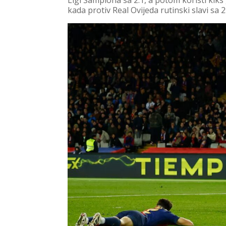
Ligi Šampiona sa 2:1, a potom koristi kiks
kada protiv Real Ovijeda rutinski slavi sa 2