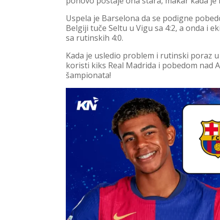
ponovo postaje ona stara, makar kada je r
Uspela je Barselona da se podigne pobedo
Belgiji tuče Seltu u Vigu sa 4:2, a onda 
sa rutinskih 4:0.
Kada je usledio problem i rutinski poraz u
koristi kiks Real Madrida i pobedom nad A
šampionata!