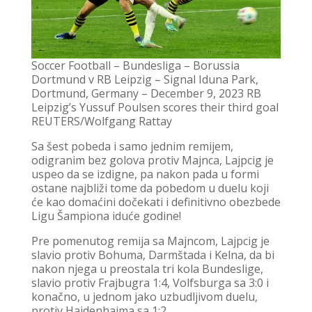
Soccer Football – Bundesliga – Borussia
Dortmund v RB Leipzig – Signal Iduna Park,
Dortmund, Germany – December 9, 2023 RB
Leipzig’s Yussuf Poulsen scores their third goal
REUTERS/Wolfgang Rattay
Sa šest pobeda i samo jednim remijem,
odigranim bez golova protiv Majnca, Lajpcig je
uspeo da se izdigne, pa nakon pada u formi
ostane najbliži tome da pobedom u duelu koji
će kao domaćini dočekati i definitivno obezbede
Ligu Šampiona iduće godine!
Pre pomenutog remija sa Majncom, Lajpcig je
slavio protiv Bohuma, Darmštada i Kelna, da bi
nakon njega u preostala tri kola Bundeslige,
slavio protiv Frajbugra 1:4, Volfsburga sa 3:0 i
konačno, u jednom jako uzbudljivom duelu,
protiv Hajdenhajma sa 1:2.