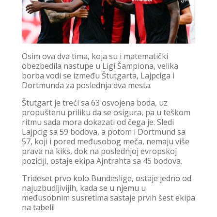
Osim ova dva tima, koja su i matematički
obezbedila nastupe u Ligi Šampiona, velika
borba vodi se između Štutgarta, Lajpciga i
Dortmunda za poslednja dva mesta.
Štutgart je treći sa 63 osvojena boda, uz
propuštenu priliku da se osigura, pa u teškom
ritmu sada mora dokazati od čega je. Sledi
Lajpcig sa 59 bodova, a potom i Dortmund sa
57, koji i pored međusobog meča, nemaju više
prava na kiks, dok na poslednjoj evropskoj
poziciji, ostaje ekipa Ajntrahta sa 45 bodova.
Trideset prvo kolo Bundeslige, ostaje jedno od
najuzbudljivijih, kada se u njemu u
međusobnim susretima sastaje prvih šest ekipa
na tabeli!