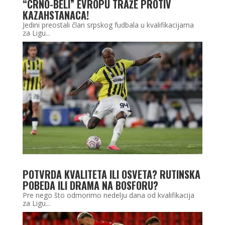
“CRNO-BELI” EVROPU TRAŽE PROTIV
KAZAHSTANACA!
Jedini preostali član srpskog fudbala u kvalifikacijama
za Ligu...
POTVRDA KVALITETA ILI OSVETA? RUTINSKA
POBEDA ILI DRAMA NA BOSFORU?
Pre nego što odmorimo nedelju dana od kvalifikacija
za Ligu...