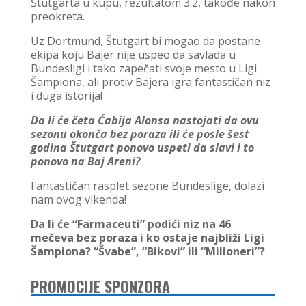
Štutgarta u kupu, rezultatom 3:2, takođe nakon
preokreta.
Uz Dortmund, Štutgart bi mogao da postane
ekipa koju Bajer nije uspeo da savlada u
Bundesligi i tako zapečati svoje mesto u Ligi
Šampiona, ali protiv Bajera igra fantastičan niz
i duga istorija!
Da li će četa Ćabija Alonsa nastojati da ovu
sezonu okonča bez poraza ili će posle šest
godina Štutgart ponovo uspeti da slavi i to
ponovo na Baj Areni?
Fantastičan rasplet sezone Bundeslige, dolazi
nam ovog vikenda!
Da li će “Farmaceuti” podići niz na 46
mečeva bez poraza i ko ostaje najbliži Ligi
Šampiona? “Švabe”, “Bikovi” ili “Milioneri”?
PROMOCIJE SPONZORA