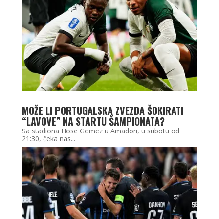
MOŽE LI PORTUGALSKA ZVEZDA ŠOKIRATI
“LAVOVE” NA STARTU ŠAMPIONATA?
Sa stadiona Hose Gomez u Amadori, u subotu od
21:30, čeka nas...