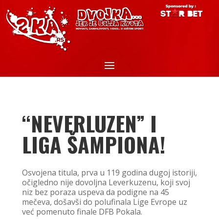
“NEVERLUZEN” I
LIGA ŠAMPIONA!
Osvojena titula, prva u 119 godina dugoj istoriji,
očigledno nije dovoljna Leverkuzenu, koji svoj
niz bez poraza uspeva da podigne na 45
mečeva, došavši do polufinala Lige Evrope uz
već pomenuto finale DFB Pokala.