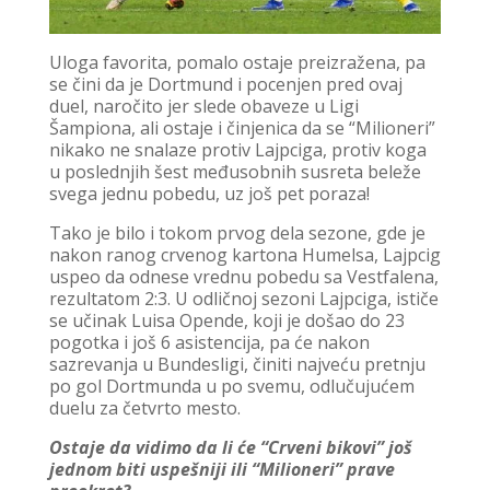
Uloga favorita, pomalo ostaje preizražena, pa
se čini da je Dortmund i pocenjen pred ovaj
duel, naročito jer slede obaveze u Ligi
Šampiona, ali ostaje i činjenica da se “Milioneri”
nikako ne snalaze protiv Lajpciga, protiv koga
u poslednjih šest međusobnih susreta beleže
svega jednu pobedu, uz još pet poraza!
Tako je bilo i tokom prvog dela sezone, gde je
nakon ranog crvenog kartona Humelsa, Lajpcig
uspeo da odnese vrednu pobedu sa Vestfalena,
rezultatom 2:3. U odličnoj sezoni Lajpciga, ističe
se učinak Luisa Opende, koji je došao do 23
pogotka i još 6 asistencija, pa će nakon
sazrevanja u Bundesligi, činiti najveću pretnju
po gol Dortmunda u po svemu, odlučujućem
duelu za četvrto mesto.
Ostaje da vidimo da li će “Crveni bikovi” još
jednom biti uspešniji ili “Milioneri” prave