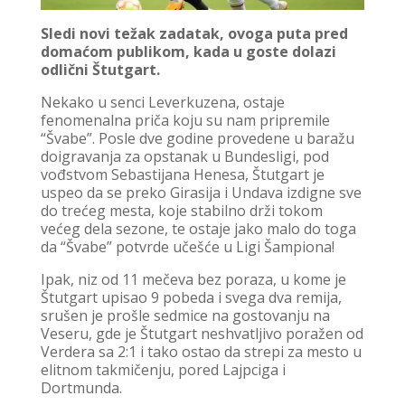
Sledi novi težak zadatak, ovoga puta pred
domaćom publikom, kada u goste dolazi
odlični Štutgart.
Nekako u senci Leverkuzena, ostaje
fenomenalna priča koju su nam pripremile
“Švabe”. Posle dve godine provedene u baražu
doigravanja za opstanak u Bundesligi, pod
vođstvom Sebastijana Henesa, Štutgart je
uspeo da se preko Girasija i Undava izdigne sve
do trećeg mesta, koje stabilno drži tokom
većeg dela sezone, te ostaje jako malo do toga
da “Švabe” potvrde učešće u Ligi Šampiona!
Ipak, niz od 11 mečeva bez poraza, u kome je
Štutgart upisao 9 pobeda i svega dva remija,
srušen je prošle sedmice na gostovanju na
Veseru, gde je Štutgart neshvatljivo poražen od
Verdera sa 2:1 i tako ostao da strepi za mesto u
elitnom takmičenju, pored Lajpciga i
Dortmunda.