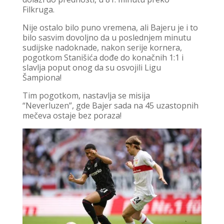
Filkruga.
Nije ostalo bilo puno vremena, ali Bajeru je i to
bilo sasvim dovoljno da u poslednjem minutu
sudijske nadoknade, nakon serije kornera,
pogotkom Stanišića dođe do konačnih 1:1 i
slavlja poput onog da su osvojili Ligu
Šampiona!
Tim pogotkom, nastavlja se misija
“Neverluzen”, gde Bajer sada na 45 uzastopnih
mečeva ostaje bez poraza!