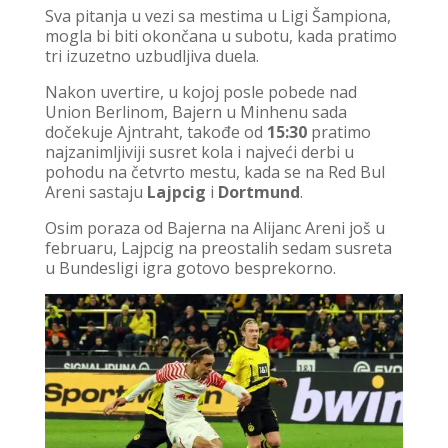
Sva pitanja u vezi sa mestima u Ligi Šampiona,
mogla bi biti okončana u subotu, kada pratimo
tri izuzetno uzbudljiva duela.
Nakon uvertire, u kojoj posle pobede nad
Union Berlinom, Bajern u Minhenu sada
dočekuje Ajntraht, takođe od
15:30
pratimo
najzanimljiviji susret kola i najveći derbi u
pohodu na četvrto mestu, kada se na Red Bul
Areni sastaju
Lajpcig
i
Dortmund
.
Osim poraza od Bajerna na Alijanc Areni još u
februaru, Lajpcig na preostalih sedam susreta
u Bundesligi igra gotovo besprekorno.