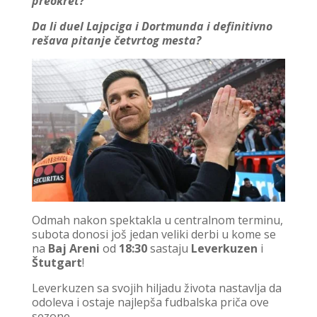
preokret?
Da li duel Lajpciga i Dortmunda i definitivno
rešava pitanje četvrtog mesta?
Odmah nakon spektakla u centralnom terminu,
subota donosi još jedan veliki derbi u kome se
na
Baj Areni
od
18:30
sastaju
Leverkuzen
i
Štutgart
!
Leverkuzen sa svojih hiljadu života nastavlja da
odoleva i ostaje najlepša fudbalska priča ove
sezone.