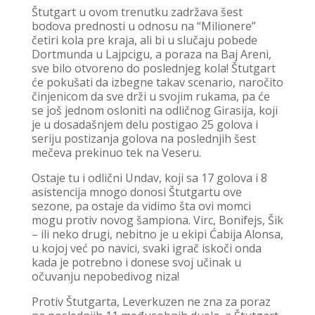
Štutgart u ovom trenutku zadržava šest
bodova prednosti u odnosu na “Milionere”
četiri kola pre kraja, ali bi u slučaju pobede
Dortmunda u Lajpcigu, a poraza na Baj Areni,
sve bilo otvoreno do poslednjeg kola! Štutgart
će pokušati da izbegne takav scenario, naročito
činjenicom da sve drži u svojim rukama, pa će
se još jednom osloniti na odličnog Girasija, koji
je u dosadašnjem delu postigao 25 golova i
seriju postizanja golova na poslednjih šest
mečeva prekinuo tek na Veseru.
Ostaje tu i odlični Undav, koji sa 17 golova i 8
asistencija mnogo donosi Štutgartu ove
sezone, pa ostaje da vidimo šta ovi momci
mogu protiv novog šampiona. Virc, Bonifejs, Šik
– ili neko drugi, nebitno je u ekipi Ćabija Alonsa,
u kojoj već po navici, svaki igrač iskoči onda
kada je potrebno i donese svoj učinak u
očuvanju nepobedivog niza!
Protiv Štutgarta, Leverkuzen ne zna za poraz