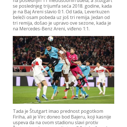
na poslednjih 11 međusobnih duela, a Štutgart
se poslednjeg trijumfa seća 2018. godine, kada
je na Baj Areni slavio 0:1. Od tada, Leverkuzen
beleži osam pobeda uz još tri remija. Jedan od
tri remija, došao je upravo ove sezone, kada je
na Mercedes-Benz Areni, viđeno 1:1.
Tada je Štutgart imao prednost pogotkom
Firiha, ali je Virc doneo bod Bajeru, koji kasnije
uspeva da na ovom stadionu slavi protiv