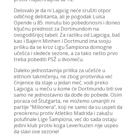
Delovalo je da ni Lajpcig neće srušiti otpor
odličnog debitanta, ali je pogodak Luisa
Opende u 85. minutu bio pobedonosni i doneo
ključnu prednost za Dortmundom na
ovogodišnjoj tabeli. Za razliku od Lajpciga, baš
kao i Bajern Minhen i Dortmund ima svoju
priliku da se kroz Ligu Šampiona domogne
učešća i sledeće sezone, a za tako nešto prvo
treba pobediti PSŽ u dvomeču.
Daleko jednostavnija prilika za učešće u
elitnom takmičenju, ne zbog protivnika već
činjenice da staje u jedan meč, vodi preko
Lajpciga, u meču u kome će Dortmundu biti sve
samo ne jednostavno da dođe do pobede. Osim
poraza od Štutgarta, ne možemo umanjiti ni
partije “Milionera”, koji ne samo da su uspeli da
preokrenu protiv Atletiko Madrida i zakažu
polufinale Lige Šampiona, već do sada ostaju
jedini klub protiv koga Leverkuzen nije uspeo
da slavi ove sezone!