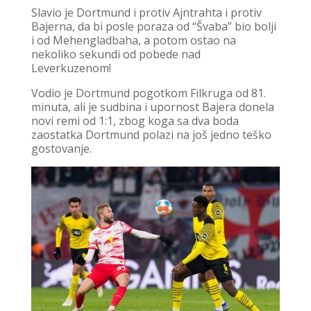
Slavio je Dortmund i protiv Ajntrahta i protiv
Bajerna, da bi posle poraza od “Švaba” bio bolji
i od Mehengladbaha, a potom ostao na
nekoliko sekundi od pobede nad
Leverkuzenom!
Vodio je Dortmund pogotkom Filkruga od 81.
minuta, ali je sudbina i upornost Bajera donela
novi remi od 1:1, zbog koga sa dva boda
zaostatka Dortmund polazi na još jedno teško
gostovanje.