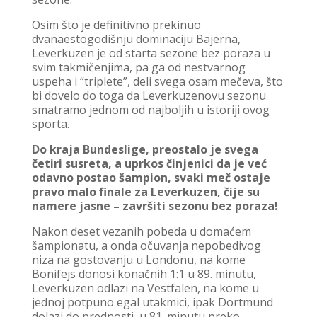
Osim što je definitivno prekinuo
dvanaestogodišnju dominaciju Bajerna,
Leverkuzen je od starta sezone bez poraza u
svim takmičenjima, pa ga od nestvarnog
uspeha i “triplete”, deli svega osam mečeva, što
bi dovelo do toga da Leverkuzenovu sezonu
smatramo jednom od najboljih u istoriji ovog
sporta.
Do kraja Bundeslige, preostalo je svega
četiri susreta, a uprkos činjenici da je već
odavno postao šampion, svaki meč ostaje
pravo malo finale za Leverkuzen, čije su
namere jasne – završiti sezonu bez poraza!
Nakon deset vezanih pobeda u domaćem
šampionatu, a onda očuvanja nepobedivog
niza na gostovanju u Londonu, na kome
Bonifejs donosi konačnih 1:1 u 89. minutu,
Leverkuzen odlazi na Vestfalen, na kome u
jednoj potpuno egal utakmici, ipak Dortmund
dolazi do prednosti, u 81. minutu preko