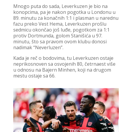
Mnogo puta do sada, Leverkuzen je bio na
konopcima, pa je nakon pogotka u Londonu u
89. minutu za konačnih 1:1 i plasman u narednu
fazu preko Vest Hema, Leverkuzen prošlu
sedmicu okončao još luđe, pogotkom za 1:1
protiv Dortmunda, golom Stanišića u 97.
minutu, što sa pravom ovom klubu donosi
nadimak “Neverluzen”.
Kada je reč o bodovima, tu Leverkuzen ostaje
neprikosnoven sa osvojenih 80, četrnaest više
u odnosu na Bajern Minhen, koji na drugom
mestu ostaje sa 66.