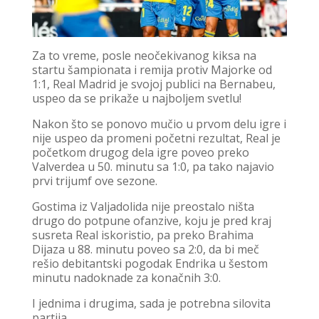
Za to vreme, posle neočekivanog kiksa na
startu šampionata i remija protiv Majorke od
1:1, Real Madrid je svojoj publici na Bernabeu,
uspeo da se prikaže u najboljem svetlu!
Nakon što se ponovo mučio u prvom delu igre i
nije uspeo da promeni početni rezultat, Real je
početkom drugog dela igre poveo preko
Valverdea u 50. minutu sa 1:0, pa tako najavio
prvi trijumf ove sezone.
Gostima iz Valjadolida nije preostalo ništa
drugo do potpune ofanzive, koju je pred kraj
susreta Real iskoristio, pa preko Brahima
Dijaza u 88. minutu poveo sa 2:0, da bi meč
rešio debitantski pogodak Endrika u šestom
minutu nadoknade za konačnih 3:0.
I jednima i drugima, sada je potrebna silovita
partija.