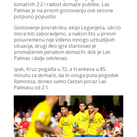
konačnih 2:2 i radost domaće publike, Las
Palmas je na prvom gostovanju ove sezone
potpuno popustio.
Gostovanje povratniku, ekipi Leganješa, ubrzo
mora biti zaboravljeno, a nakon što u prvom
poluvremenu nije viđeno mnogo uzbudljivih
situacija, drugi deo igre startovao je
promašenim penalom domaćih, dok je Las
Palmas i dalje odolevao.
Ipak, Kruz pogađa u 72, a Frankesa u 85.
minutu za domaće, da bi ovoga puta pogodak
Ramireza, doneo samo častan poraz Las
Palmasu od 2:1.