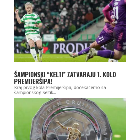
ŠAMPIONSKI “KELTI” ZATVARAJU 1. KOLO
PREMIJERŠIPA!
Kraj prvog kola Premijeršipa, dočekaćemo sa
šampionskog Seltik...