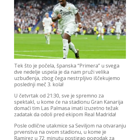
Tek što je počela, španska “Primera” u svega
dve nedelje uspela je da nam pruži velika
uzbuđenja, zbog čega nestrpljivo iščekujemo
poslednji meč 3. kola!
U četvrtak od 21:30, sve je spremno za
spektakl, u kome će na stadionu Gran Kanarija
domaći tim Las Palmasa imati izuzetno težak
zadatak da odoli pred ekipom Real Madrida!
Posle odlične utakmice sa Seviljom na otvaranju
prvenstva na ovom stadionu, u kome je
Ramirez u 72. minutu postigao pogodak za