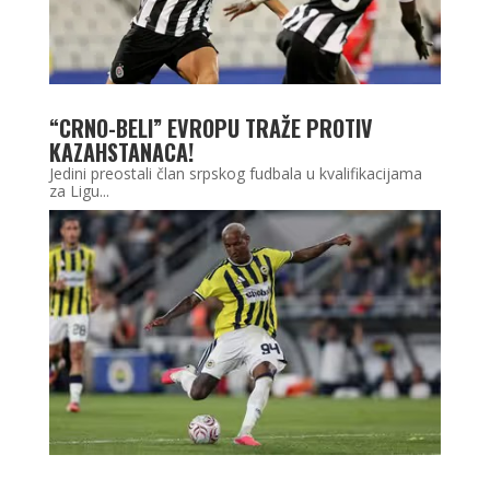
“CRNO-BELI” EVROPU TRAŽE PROTIV
KAZAHSTANACA!
Jedini preostali član srpskog fudbala u kvalifikacijama
za Ligu...