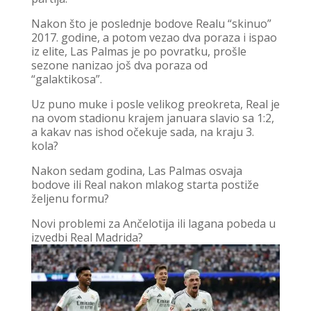
Nakon što je poslednje bodove Realu “skinuo”
2017. godine, a potom vezao dva poraza i ispao
iz elite, Las Palmas je po povratku, prošle
sezone nanizao još dva poraza od
“galaktikosa”.
Uz puno muke i posle velikog preokreta, Real je
na ovom stadionu krajem januara slavio sa 1:2,
a kakav nas ishod očekuje sada, na kraju 3.
kola?
Nakon sedam godina, Las Palmas osvaja
bodove ili Real nakon mlakog starta postiže
željenu formu?
Novi problemi za Ančelotija ili lagana pobeda u
izvedbi Real Madrida?