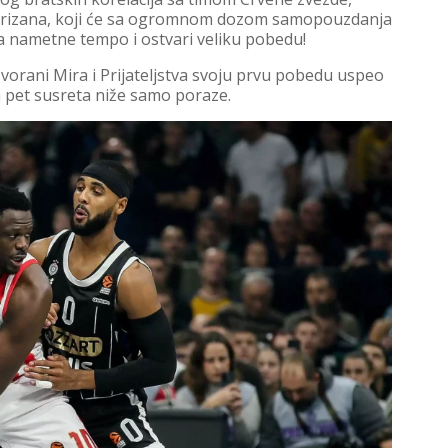
” Parizana, koji će sa ogromnom dozom samopouzdanja
da nametne tempo i ostvari veliku pobedu!
u Dvorani Mira i Prijateljstva svoju prvu pobedu uspeo
h pet susreta niže samo poraze.