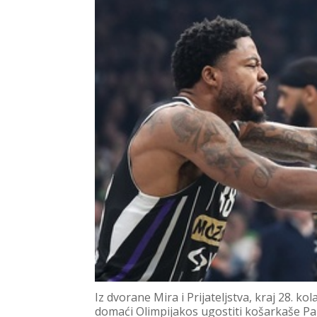
Iz dvorane Mira i Prijateljstva, kraj 28. k
domaći Olimpijakos ugostiti košarkaše Pa