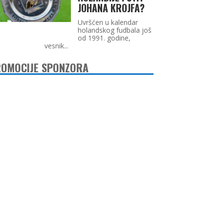
JOHANA KROJFA?
Uvršćen u kalendar
holandskog fudbala još
od 1991. godine,
vesnik...
OMOCIJE SPONZORA