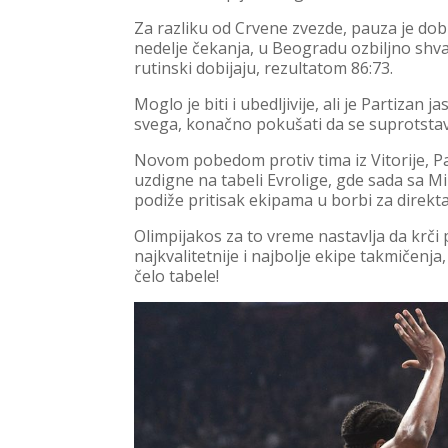
Za razliku od Crvene zvezde, pauza je dob
nedelje čekanja, u Beogradu ozbiljno shva
rutinski dobijaju, rezultatom 86:73.
Moglo je biti i ubedljivije, ali je Partizan
svega, konačno pokušati da se suprotstav
Novom pobedom protiv tima iz Vitorije, P
uzdigne na tabeli Evrolige, gde sada sa 
podiže pritisak ekipama u borbi za direkt
Olimpijakos za to vreme nastavlja da krči 
najkvalitetnije i najbolje ekipe takmičenj
čelo tabele!