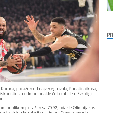
PR
a Koraća, poražen od najvećeg rivala, Panatinaikosa,
iskoristio za odmor, odakle čelo tabele u Evroligi,
nji.
ojom publikom poražen sa 70:92, odakle Olimpijakos
g bratskih korelacija sa timom Crvene zvezde,