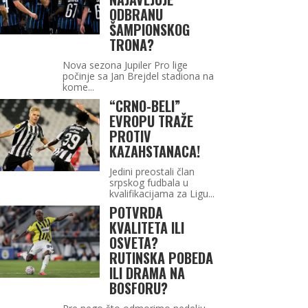
ODBRANU
ŠAMPIONSKOG
TRONA?
Nova sezona Jupiler Pro lige
počinje sa Jan Brejdel stadiona na
kome...
“CRNO-BELI”
EVROPU TRAŽE
PROTIV
KAZAHSTANACA!
Jedini preostali član
srpskog fudbala u
kvalifikacijama za Ligu...
POTVRDA
KVALITETA ILI
OSVETA?
RUTINSKA POBEDA
ILI DRAMA NA
BOSFORU?