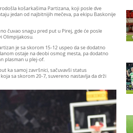
rodošla košarkašima Partizana, koji posle dve
taju jedan od najbitnijih mečeva, pa ekipu Baskonije
 jasno čuvao snagu pred put u Pirej, gde će posle
i Olimpijakosu.
artizan je sa skorom 15-12 uspeo da se dodatno
Milanom ostaje na deobi osmog mesta, pa dodatno
an plasman u plej-of.
put ka samoj završnici, sačuvavši status
a, koja sa skorom 20-7, suvereno nastavlja da drži