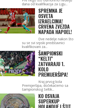
Pre nego što odmorimo nedelju
dana od kvalifikacija za Ligu...
SPREMNA JE
OSVETA
IZRAELCIMA!
CRVENA ZVEZDA
NAPADA HAPOEL!
Dve nedelje nakon što
su se svi srpski predstavnici
kvalifikovani za...
ŠAMPIONSKI
“KELTI”
ZATVARAJU 1.
KOLO
PREMIJERŠIPA!
Kraj prvog kola
Premijeršipa, dočekaćemo sa
šampionskog Seltik...
KO OSVAJA
SUPERKUP
HOLANDIJE I ŠTIT