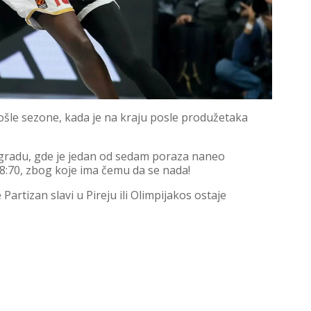
ošle sezone, kada je na kraju posle produžetaka
ogradu, gde je jedan od sedam poraza naneo
 78:70, zbog koje ima čemu da se nada!
artizan slavi u Pireju ili Olimpijakos ostaje