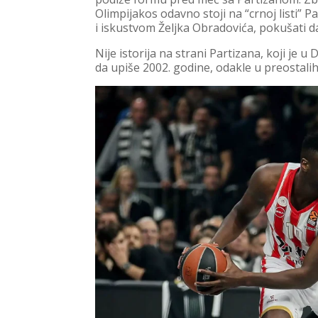
Olimpijakos odavno stoji na “crnoj listi
i iskustvom Željka Obradovića, pokušati 
Nije istorija na strani Partizana, koji je 
da upiše 2002. godine, odakle u preostali