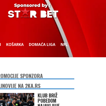
I
KOŠARKA
DOMAĆA LIGA
NFL
OMOCIJE SPONZORA
JNOVIJE NA 2KA.RS
KLUB BRIŽ
POBEDOM
NAJAVLJUJE