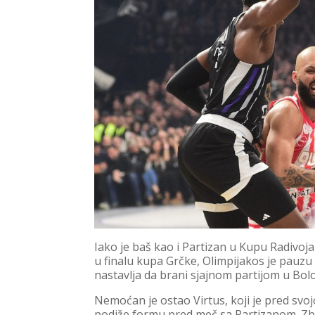
Iako je baš kao i Partizan u Kupu Radivoj
u finalu kupa Grčke, Olimpijakos je pauzu 
nastavlja da brani sjajnom partijom u Bolo
Nemoćan je ostao Virtus, koji je pred sv
podiže formu pred meč sa Partizanom. Zbo