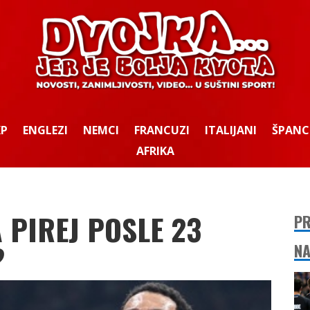
KP
ENGLEZI
NEMCI
FRANCUZI
ITALIJANI
ŠPANC
AFRIKA
 PIREJ POSLE 23
PR
?
NA