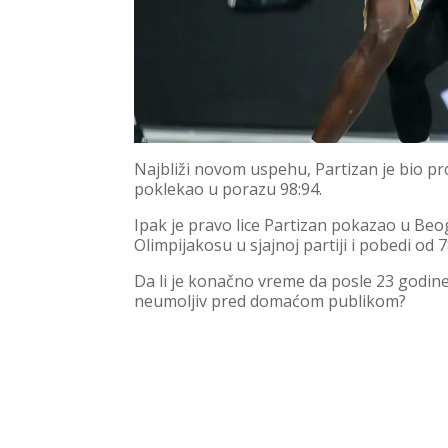
Najbliži novom uspehu, Partizan je bio pr
poklekao u porazu 98:94.
Ipak je pravo lice Partizan pokazao u Be
Olimpijakosu u sjajnoj partiji i pobedi od
Da li je konačno vreme da posle 23 godine P
neumoljiv pred domaćom publikom?