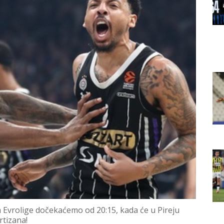
ola Evrolige dočekaćemo od 20:15, kada će u Pireju
rtizana!