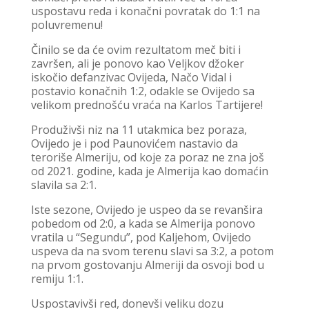
uspostavu reda i konačni povratak do 1:1 na
poluvremenu!
Činilo se da će ovim rezultatom meč biti i
završen, ali je ponovo kao Veljkov džoker
iskočio defanzivac Ovijeda, Načo Vidal i
postavio konačnih 1:2, odakle se Ovijedo sa
velikom prednošću vraća na Karlos Tartijere!
Produživši niz na 11 utakmica bez poraza,
Ovijedo je i pod Paunovićem nastavio da
teroriše Almeriju, od koje za poraz ne zna još
od 2021. godine, kada je Almerija kao domaćin
slavila sa 2:1.
Iste sezone, Ovijedo je uspeo da se revanšira
pobedom od 2:0, a kada se Almerija ponovo
vratila u “Segundu”, pod Kaljehom, Ovijedo
uspeva da na svom terenu slavi sa 3:2, a potom
na prvom gostovanju Almeriji da osvoji bod u
remiju 1:1.
Uspostavivši red, donevši veliku dozu