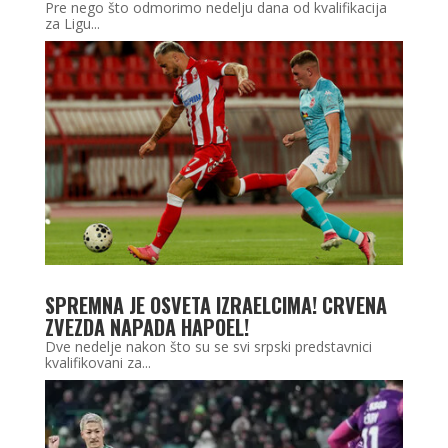
Pre nego što odmorimo nedelju dana od kvalifikacija
za Ligu...
SPREMNA JE OSVETA IZRAELCIMA! CRVENA
ZVEZDA NAPADA HAPOEL!
Dve nedelje nakon što su se svi srpski predstavnici
kvalifikovani za...