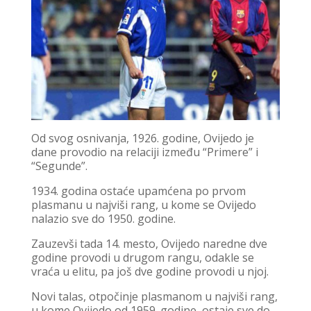
Od svog osnivanja, 1926. godine, Ovijedo je
dane provodio na relaciji između “Primere” i
“Segunde”.
1934. godina ostaće upamćena po prvom
plasmanu u najviši rang, u kome se Ovijedo
nalazio sve do 1950. godine.
Zauzevši tada 14. mesto, Ovijedo naredne dve
godine provodi u drugom rangu, odakle se
vraća u elitu, pa još dve godine provodi u njoj.
Novi talas, otpočinje plasmanom u najviši rang,
u kome Ovijedo od 1959. godine, ostaje sve do