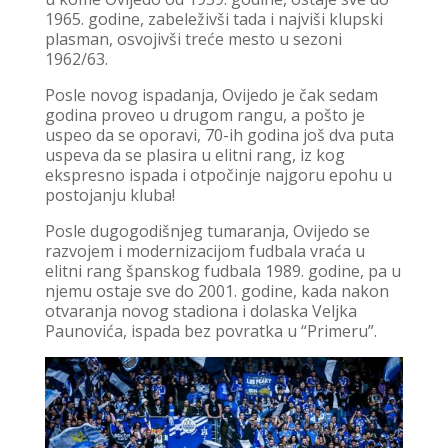
1965. godine, zabeleživši tada i najviši klupski
plasman, osvojivši treće mesto u sezoni
1962/63.
Posle novog ispadanja, Ovijedo je čak sedam
godina proveo u drugom rangu, a pošto je
uspeo da se oporavi, 70-ih godina još dva puta
uspeva da se plasira u elitni rang, iz kog
ekspresno ispada i otpočinje najgoru epohu u
postojanju kluba!
Posle dugogodišnjeg tumaranja, Ovijedo se
razvojem i modernizacijom fudbala vraća u
elitni rang španskog fudbala 1989. godine, pa u
njemu ostaje sve do 2001. godine, kada nakon
otvaranja novog stadiona i dolaska Veljka
Paunovića, ispada bez povratka u “Primeru”.