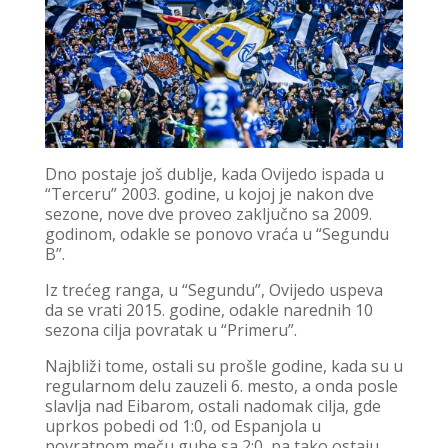
Dno postaje još dublje, kada Ovijedo ispada u
“Terceru” 2003. godine, u kojoj je nakon dve
sezone, nove dve proveo zaključno sa 2009.
godinom, odakle se ponovo vraća u “Segundu
B”.
Iz trećeg ranga, u “Segundu”, Ovijedo uspeva
da se vrati 2015. godine, odakle narednih 10
sezona cilja povratak u “Primeru”.
Najbliži tome, ostali su prošle godine, kada su u
regularnom delu zauzeli 6. mesto, a onda posle
slavlja nad Eibarom, ostali nadomak cilja, gde
uprkos pobedi od 1:0, od Espanjola u
povratnom meču gube sa 2:0, pa tako ostaju