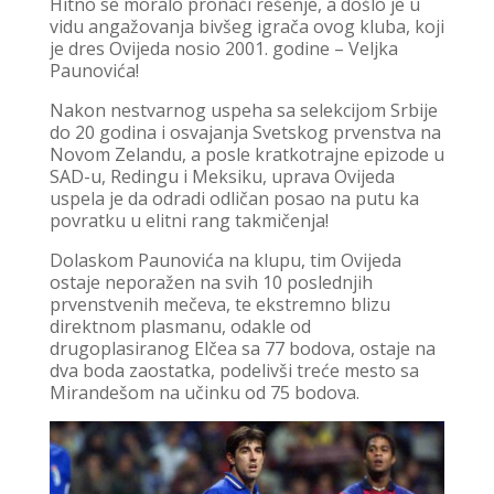
Hitno se moralo pronaći rešenje, a došlo je u
vidu angažovanja bivšeg igrača ovog kluba, koji
je dres Ovijeda nosio 2001. godine – Veljka
Paunovića!
Nakon nestvarnog uspeha sa selekcijom Srbije
do 20 godina i osvajanja Svetskog prvenstva na
Novom Zelandu, a posle kratkotrajne epizode u
SAD-u, Redingu i Meksiku, uprava Ovijeda
uspela je da odradi odličan posao na putu ka
povratku u elitni rang takmičenja!
Dolaskom Paunovića na klupu, tim Ovijeda
ostaje neporažen na svih 10 poslednjih
prvenstvenih mečeva, te ekstremno blizu
direktnom plasmanu, odakle od
drugoplasiranog Elčea sa 77 bodova, ostaje na
dva boda zaostatka, podelivši treće mesto sa
Mirandešom na učinku od 75 bodova.