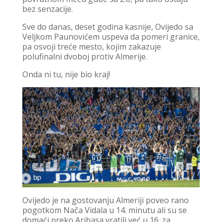
bez senzacije.
Sve do danas, deset godina kasnije, Ovijedo sa
Veljkom Paunovićem uspeva da pomeri granice,
pa osvoji treće mesto, kojim zakazuje
polufinalni dvoboj protiv Almerije.
Onda ni tu, nije bio kraj!
Ovijedo je na gostovanju Almeriji poveo rano
pogotkom Nača Vidala u 14. minutu ali su se
domaći preko Aribasa vratili već u 16. za