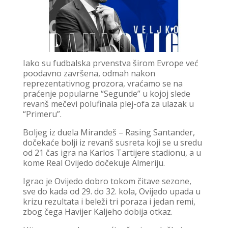
Iako su fudbalska prvenstva širom Evrope već
poodavno završena, odmah nakon
reprezentativnog prozora, vraćamo se na
praćenje popularne “Segunde” u kojoj slede
revanš mečevi polufinala plej-ofa za ulazak u
“Primeru”.
Boljeg iz duela Mirandeš – Rasing Santander,
dočekaće bolji iz revanš susreta koji se u sredu
od 21 čas igra na Karlos Tartijere stadionu, a u
kome Real Ovijedo dočekuje Almeriju.
Igrao je Ovijedo dobro tokom čitave sezone,
sve do kada od 29. do 32. kola, Ovijedo upada u
krizu rezultata i beleži tri poraza i jedan remi,
zbog čega Havijer Kaljeho dobija otkaz.