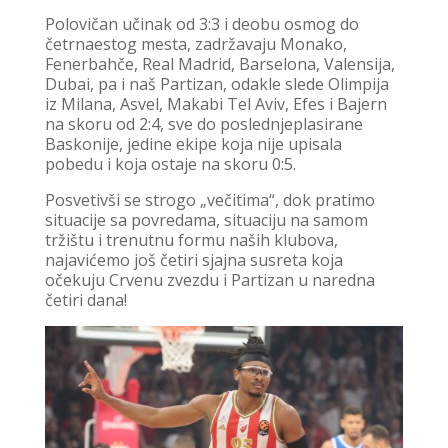
Polovičan učinak od 3:3 i deobu osmog do
četrnaestog mesta, zadržavaju Monako,
Fenerbahče, Real Madrid, Barselona, Valensija,
Dubai, pa i naš Partizan, odakle slede Olimpija
iz Milana, Asvel, Makabi Tel Aviv, Efes i Bajern
na skoru od 2:4, sve do poslednjeplasirane
Baskonije, jedine ekipe koja nije upisala
pobedu i koja ostaje na skoru 0:5.
Posvetivši se strogo „večitima“, dok pratimo
situacije sa povredama, situaciju na samom
tržištu i trenutnu formu naših klubova,
najavićemo još četiri sjajna susreta koja
očekuju Crvenu zvezdu i Partizan u naredna
četiri dana!