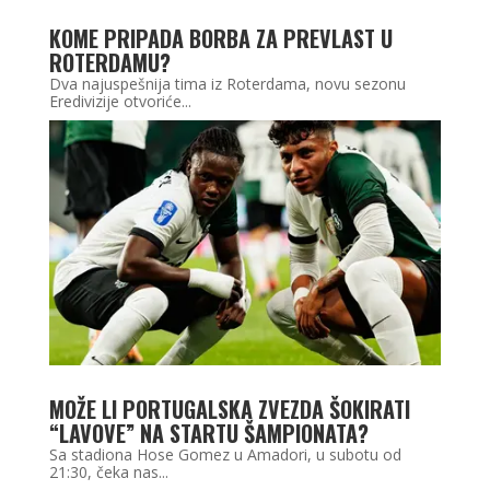
KOME PRIPADA BORBA ZA PREVLAST U
ROTERDAMU?
Dva najuspešnija tima iz Roterdama, novu sezonu
Eredivizije otvoriće...
MOŽE LI PORTUGALSKA ZVEZDA ŠOKIRATI
“LAVOVE” NA STARTU ŠAMPIONATA?
Sa stadiona Hose Gomez u Amadori, u subotu od
21:30, čeka nas...