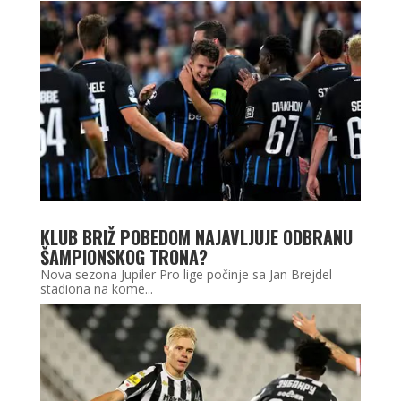
KLUB BRIŽ POBEDOM NAJAVLJUJE ODBRANU
ŠAMPIONSKOG TRONA?
Nova sezona Jupiler Pro lige počinje sa Jan Brejdel
stadiona na kome...