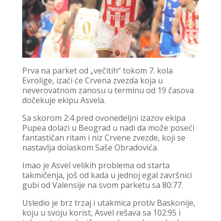
Prva na parket od „večitih“ tokom 7. kola
Evrolige, izaći će Crvena zvezda koja u
neverovatnom zanosu u terminu od 19 časova
dočekuje ekipu Asvela.
Sa skorom 2:4 pred ovonedeljni izazov ekipa
Pupea dolazi u Beograd u nadi da može poseći
fantastičan ritam i niz Crvene zvezde, koji se
nastavlja dolaskom Saše Obradovića.
Imao je Asvel velikih problema od starta
takmičenja, još od kada u jednoj egal završnici
gubi od Valensije na svom parketu sa 80:77.
Usledio je brz trzaj i utakmica protiv Baskonije,
koju u svoju korist, Asvel rešava sa 102:95 i