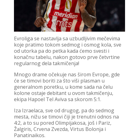
Evroliga se nastavlja sa uzbudljivim mečevima
koje pratimo tokom sedmog i osmog kola, sve
od utorka pa do petka kada ćemo svesti i
konačnu tabelu, nakon gotovo prve četvrtine
regularnog dela takmičenja!
Mnogo drame očekuje nas širom Evrope, gde
će se timovi boriti za što viši plasman u
generalnom poretku, u kome sada na čelu
kolone ostaje debitant u ovom takmičenju,
ekipa Hapoel Tel Aviva sa skorom 5:1.
Iza Izraelaca, sve od drugog, pa do sedmog
mesta, nižu se timovi čiji je trenutni odnos na
4:2, a to su pored Olimpijakosa, još i Pariz,
Žalgiris, Crvena Zvezda, Virtus Bolonja i
Panatinaikos.