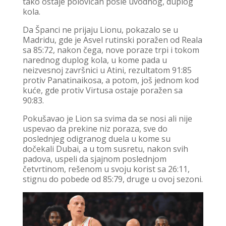
tako ostaje polovičan posle uvodnog, duplog
kola.
Da Španci ne prijaju Lionu, pokazalo se u
Madridu, gde je Asvel rutinski poražen od Reala
sa 85:72, nakon čega, nove poraze trpi i tokom
narednog duplog kola, u kome pada u
neizvesnoj završnici u Atini, rezultatom 91:85
protiv Panatinaikosa, a potom, još jednom kod
kuće, gde protiv Virtusa ostaje poražen sa
90:83.
Pokušavao je Lion sa svima da se nosi ali nije
uspevao da prekine niz poraza, sve do
poslednjeg odigranog duela u kome su
dočekali Dubai, a u tom susretu, nakon svih
padova, uspeli da sjajnom poslednjom
četvrtinom, rešenom u svoju korist sa 26:11,
stignu do pobede od 85:79, druge u ovoj sezoni.