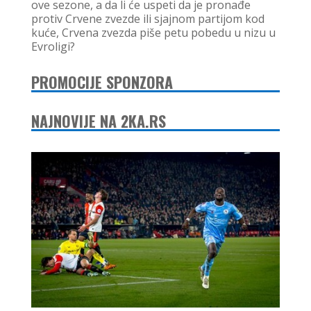
ove sezone, a da li će uspeti da je pronađe
protiv Crvene zvezde ili sjajnom partijom kod
kuće, Crvena zvezda piše petu pobedu u nizu u
Evroligi?
PROMOCIJE SPONZORA
NAJNOVIJE NA 2KA.RS