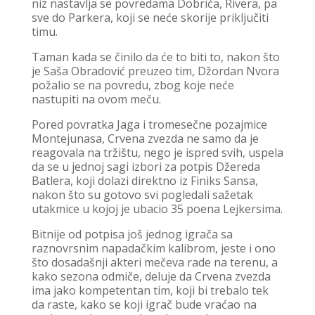
niz nastavlja se povredama Dobrića, Rivera, pa
sve do Parkera, koji se neće skorije priključiti
timu.
Taman kada se činilo da će to biti to, nakon što
je Saša Obradović preuzeo tim, Džordan Nvora
požalio se na povredu, zbog koje neće
nastupiti na ovom meču.
Pored povratka Jaga i tromesečne pozajmice
Montejunasa, Crvena zvezda ne samo da je
reagovala na tržištu, nego je ispred svih, uspela
da se u jednoj sagi izbori za potpis Džereda
Batlera, koji dolazi direktno iz Finiks Sansa,
nakon što su gotovo svi pogledali sažetak
utakmice u kojoj je ubacio 35 poena Lejkersima.
Bitnije od potpisa još jednog igrača sa
raznovrsnim napadačkim kalibrom, jeste i ono
što dosadašnji akteri mečeva rade na terenu, a
kako sezona odmiče, deluje da Crvena zvezda
ima jako kompetentan tim, koji bi trebalo tek
da raste, kako se koji igrač bude vraćao na