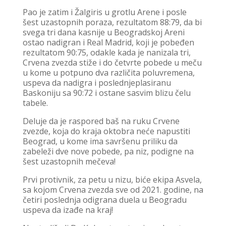
Pao je zatim i Žalgiris u grotlu Arene i posle
šest uzastopnih poraza, rezultatom 88:79, da bi
svega tri dana kasnije u Beogradskoj Areni
ostao nadigran i Real Madrid, koji je pobeđen
rezultatom 90:75, odakle kada je nanizala tri,
Crvena zvezda stiže i do četvrte pobede u meču
u kome u potpuno dva različita poluvremena,
uspeva da nadigra i poslednjeplasiranu
Baskoniju sa 90:72 i ostane sasvim blizu čelu
tabele.
Deluje da je raspored baš na ruku Crvene
zvezde, koja do kraja oktobra neće napustiti
Beograd, u kome ima savršenu priliku da
zabeleži dve nove pobede, pa niz, podigne na
šest uzastopnih mečeva!
Prvi protivnik, za petu u nizu, biće ekipa Asvela,
sa kojom Crvena zvezda sve od 2021. godine, na
četiri poslednja odigrana duela u Beogradu
uspeva da izađe na kraj!