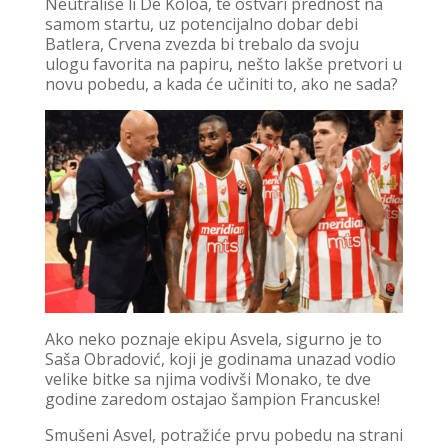
Neutrališe li De Koloa, te ostvari prednost na
samom startu, uz potencijalno dobar debi
Batlera, Crvena zvezda bi trebalo da svoju
ulogu favorita na papiru, nešto lakše pretvori u
novu pobedu, a kada će učiniti to, ako ne sada?
Ako neko poznaje ekipu Asvela, sigurno je to
Saša Obradović, koji je godinama unazad vodio
velike bitke sa njima vodivši Monako, te dve
godine zaredom ostajao šampion Francuske!
Smušeni Asvel, potražiće prvu pobedu na strani