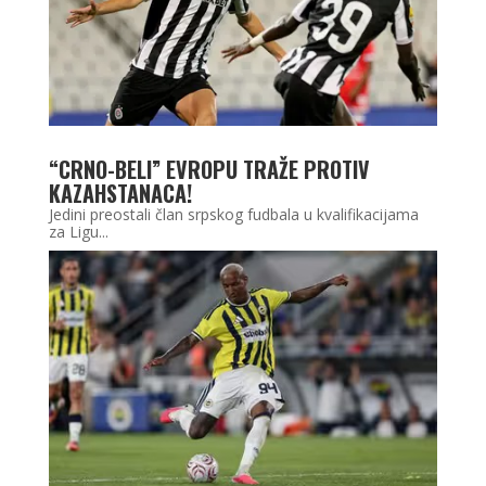
“CRNO-BELI” EVROPU TRAŽE PROTIV
KAZAHSTANACA!
Jedini preostali član srpskog fudbala u kvalifikacijama
za Ligu...