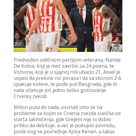
Predvođen odličnom partijom veterana, Nanda
De Koloa, koji je meč završio sa 24 poena, te
Votsona, koji je u sjajnoj roli ubacio 21, Asvel je
uspeo da prekine niz poraza i da sa skorom 2:4,
spakuje kofere, te pođe put Beograda, gde ih
sada očekuje još jedno teško gostovanje
Crvenoj zvezdi.
Milion puta do sada, osvrtali smo se na
probleme sa kojim se Crvena zvezda suočila od
starta takmičenja, gde Grejem nije ni dobio
priliku da debituje, a već je pokupio povredu,
posle kog se povređuje Ajzea Kenan, a takav