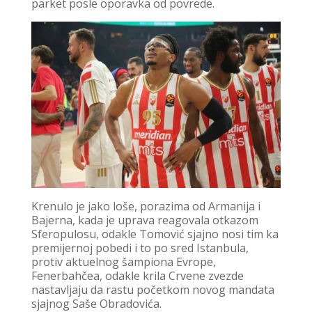
parket posle oporavka od povrede.
Krenulo je jako loše, porazima od Armanija i
Bajerna, kada je uprava reagovala otkazom
Sferopulosu, odakle Tomović sjajno nosi tim ka
premijernoj pobedi i to po sred Istanbula,
protiv aktuelnog šampiona Evrope,
Fenerbahčea, odakle krila Crvene zvezde
nastavljaju da rastu početkom novog mandata
sjajnog Saše Obradovića.