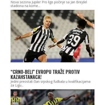
Nova sezona Jupiler Pro lige počinje sa Jan Brejdel
stadiona na kome...
“CRNO-BELI” EVROPU TRAŽE PROTIV
KAZAHSTANACA!
Jedini preostali član srpskog fudbala u kvalifikacijama
za Ligu...