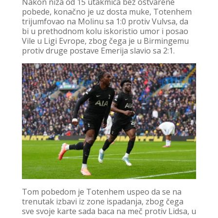
Nakon niza od 15 utakmica bez ostvarene
pobede, konačno je uz dosta muke, Totenhem
trijumfovao na Molinu sa 1:0 protiv Vulvsa, da
bi u prethodnom kolu iskoristio umor i posao
Vile u Ligi Evrope, zbog čega je u Birmingemu
protiv druge postave Emerija slavio sa 2:1.
Tom pobedom je Totenhem uspeo da se na
trenutak izbavi iz zone ispadanja, zbog čega
sve svoje karte sada baca na meč protiv Lidsa, u