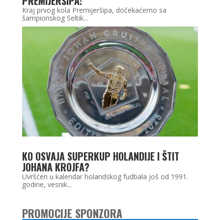
PREMIJERŠIPA!
Kraj prvog kola Premijeršipa, dočekaćemo sa
šampionskog Seltik...
KO OSVAJA SUPERKUP HOLANDIJE I ŠTIT
JOHANA KROJFA?
Uvršćen u kalendar holandskog fudbala još od 1991.
godine, vesnik...
PROMOCIJE SPONZORA