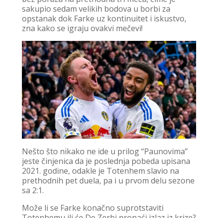
sakupio sedam velikih bodova u borbi za
opstanak dok Farke uz kontinuitet i iskustvo,
zna kako se igraju ovakvi mečevi!
Nešto što nikako ne ide u prilog “Paunovima”
jeste činjenica da je poslednja pobeda upisana
2021. godine, odakle je Totenhem slavio na
prethodnih pet duela, pa i u prvom delu sezone
sa 2:1.
Može li se Farke konačno suprotstaviti
Totenhemu ili će De Zerbi pronaći izlaz iz krize?