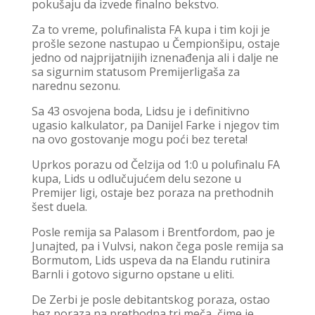
pokušaju da izvede finalno bekstvo.
Za to vreme, polufinalista FA kupa i tim koji je
prošle sezone nastupao u Čempionšipu, ostaje
jedno od najprijatnijih iznenađenja ali i dalje ne
sa sigurnim statusom Premijerligaša za
narednu sezonu.
Sa 43 osvojena boda, Lidsu je i definitivno
ugasio kalkulator, pa Danijel Farke i njegov tim
na ovo gostovanje mogu poći bez tereta!
Uprkos porazu od Čelzija od 1:0 u polufinalu FA
kupa, Lids u odlučujućem delu sezone u
Premijer ligi, ostaje bez poraza na prethodnih
šest duela.
Posle remija sa Palasom i Brentfordom, pao je
Junajted, pa i Vulvsi, nakon čega posle remija sa
Bormutom, Lids uspeva da na Elandu rutinira
Barnli i gotovo sigurno opstane u eliti.
De Zerbi je posle debitantskog poraza, ostao
bez poraza na prethodna tri meča, čime je