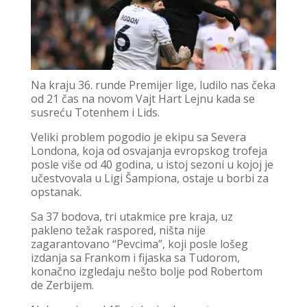
Na kraju 36. runde Premijer lige, ludilo nas čeka
od 21 čas na novom Vajt Hart Lejnu kada se
susreću Totenhem i Lids.
Veliki problem pogodio je ekipu sa Severa
Londona, koja od osvajanja evropskog trofeja
posle više od 40 godina, u istoj sezoni u kojoj je
učestvovala u Ligi Šampiona, ostaje u borbi za
opstanak.
Sa 37 bodova, tri utakmice pre kraja, uz
pakleno težak raspored, ništa nije
zagarantovano “Pevcima”, koji posle lošeg
izdanja sa Frankom i fijaska sa Tudorom,
konačno izgledaju nešto bolje pod Robertom
de Zerbijem.