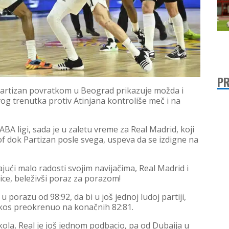
PR
Partizan povratkom u Beograd prikazuje možda i
vog trenutka protiv Atinjana kontroliše meč i na
ABA ligi, sada je u zaletu vreme za Real Madrid, koji
-of dok Partizan posle svega, uspeva da se izdigne na
jući malo radosti svojim navijačima, Real Madrid i
lice, beleživši poraz za porazom!
u porazu od 98:92, da bi u još jednoj ludoj partiji,
aikos preokrenuo na konačnih 82:81.
ola, Real je još jednom podbacio, pa od Dubaija u