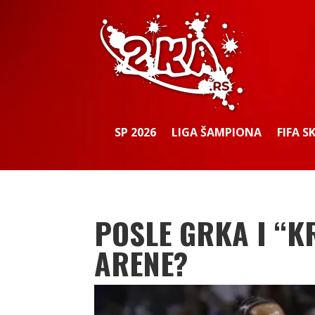
SP 2026
LIGA ŠAMPIONA
FIFA S
POSLE GRKA I “K
ARENE?