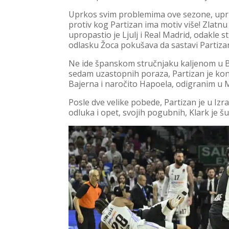
Uprkos svim problemima ove sezone, uprk
protiv kog Partizan ima motiv više! Zlatnu
upropastio je Ljulj i Real Madrid, odakle 
odlasku Žoca pokušava da sastavi Partiza
Ne ide španskom stručnjaku kaljenom u Bar
sedam uzastopnih poraza, Partizan je ko
Bajerna i naročito Hapoela, odigranim u 
Posle dve velike pobede, Partizan je u Izra
odluka i opet, svojih pogubnih, Klark je 