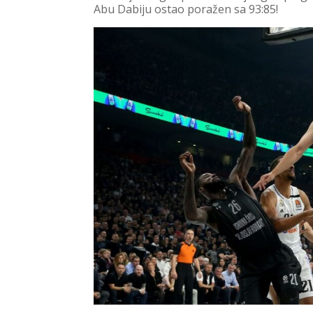
Abu Dabiju ostao poražen sa 93:85!