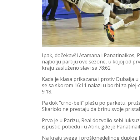
Ipak, dočekavši Atamana i Panatinaikos, 
najbolju partiju ove sezone, u kojoj od pr
kraju zasluženo slavi sa 78:62.
Kada je klasa prikazana i protiv Dubaija u 
se sa skorom 16:11 nalazi u borbi za plej
9:18.
Pa dok “crno-beli” plešu po parketu, pruža
Skariolo ne prestaju da brinu svoje prista
Prvo je u Parizu, Real dozvolio sebi luksuz 
ispustio pobedu i u Atini, gde je Panatin
Na kraju svega i prošlonedeljnog duplog k