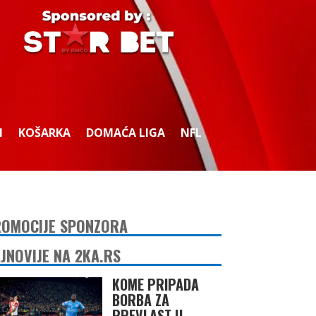
I
KOŠARKA
DOMAĆA LIGA
NFL
OMOCIJE SPONZORA
JNOVIJE NA 2KA.RS
KOME PRIPADA
BORBA ZA
PREVLAST U