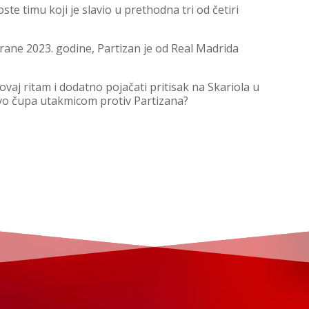
ste timu koji je slavio u prethodna tri od četiri
grane 2023. godine, Partizan je od Real Madrida
i ovaj ritam i dodatno pojačati pritisak na Skariola u
novo čupa utakmicom protiv Partizana?