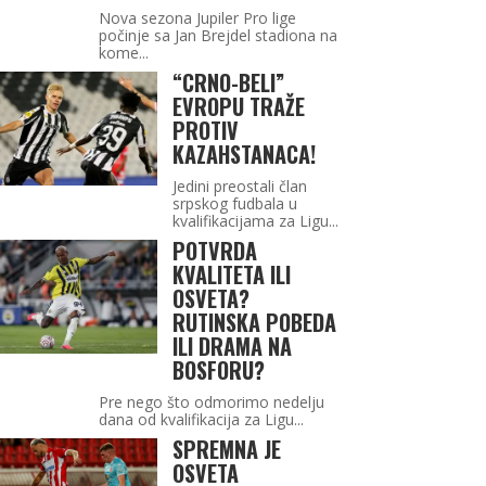
Nova sezona Jupiler Pro lige
počinje sa Jan Brejdel stadiona na
kome...
“CRNO-BELI”
EVROPU TRAŽE
PROTIV
KAZAHSTANACA!
Jedini preostali član
srpskog fudbala u
kvalifikacijama za Ligu...
POTVRDA
KVALITETA ILI
OSVETA?
RUTINSKA POBEDA
ILI DRAMA NA
BOSFORU?
Pre nego što odmorimo nedelju
dana od kvalifikacija za Ligu...
SPREMNA JE
OSVETA