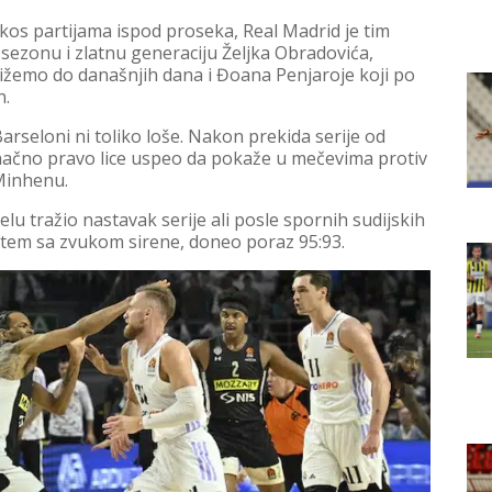
os partijama ispod proseka, Real Madrid je tim
 sezonu i zlatnu generaciju Željka Obradovića,
stižemo do današnjih dana i Đoana Penjaroje koji po
n.
seloni ni toliko loše. Nakon prekida serije od
načno pravo lice uspeo da pokaže u mečevima protiv
Minhenu.
elu tražio nastavak serije ali posle spornih sudijskih
šutem sa zvukom sirene, doneo poraz 95:93.