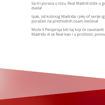
Sa tri poraza u nizu, Real Madrid stiže u go
duela!
Ipak, od kobnog Madrida i plej-of serije i
poražen na prethodnih osam mečeva!
Može li Penjaroja biti taj koji će zaustavit
Madridu ili se Real kao i u prošlosti, po