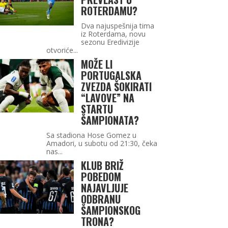
ROTERDAMU?
Dva najuspešnija tima
iz Roterdama, novu
sezonu Eredivizije
otvoriće...
MOŽE LI
PORTUGALSKA
ZVEZDA ŠOKIRATI
“LAVOVE” NA
STARTU
ŠAMPIONATA?
Sa stadiona Hose Gomez u
Amadori, u subotu od 21:30, čeka
nas...
KLUB BRIŽ
POBEDOM
NAJAVLJUJE
ODBRANU
ŠAMPIONSKOG
TRONA?