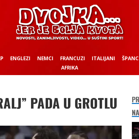
KP
ENGLEZI
NEMCI
FRANCUZI
ITALIJANI
ŠPANC
AFRIKA
RALJ” PADA U GROTLU
PR
NA