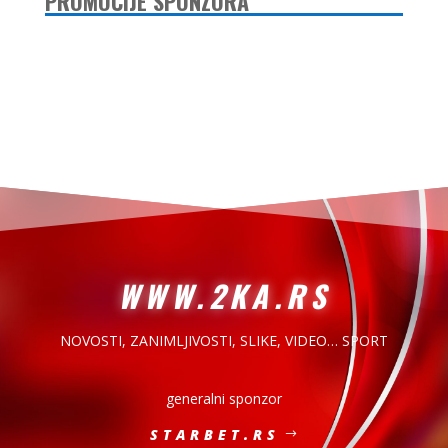
PROMOCIJE SPONZORA
WWW.2KA.RS
NOVOSTI, ZANIMLJIVOSTI,
SLIKE, VIDEO… SPORT
generalni sponzor
STARBET.RS