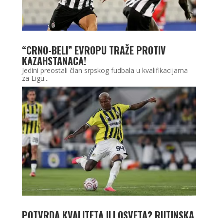
“CRNO-BELI” EVROPU TRAŽE PROTIV
KAZAHSTANACA!
Jedini preostali član srpskog fudbala u kvalifikacijama
za Ligu...
POTVRDA KVALITETA ILI OSVETA? RUTINSKA