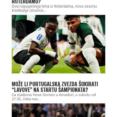
ROTERDAMU?
Dva najuspešnija tima iz Roterdama, novu sezonu
Eredivizije otvoriće...
MOŽE LI PORTUGALSKA ZVEZDA ŠOKIRATI
“LAVOVE” NA STARTU ŠAMPIONATA?
Sa stadiona Hose Gomez u Amadori, u subotu od
21:30, čeka nas...