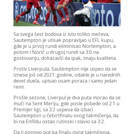
Sa svega šest bodova iz isto toliko mečeva,
Sautempton je utisak popravljao u EFL kupu,
gde je u prvoj rundi eliminisao Nortempton, a
potom i Norič u drugoj rundi sa 3:0 na
gostovanju, dokazavši da ipak, imaju kvaliteta.
Protiv Liverpula, Sautempton nije uspeo da se
iznese još od 2021. godine, odakle je u narednih
devet duela, upisao osam poraza i samo jedan
remi.
Prošle sezone, Liverpul je dva puta morao da se
muči na Sent Meriju, gde posle pobede od 2:1 u
Premijer ligi, sa 3:2 uspeva da izbaci
Sautempton u četvrtfinalu ovog takmičenja, da
bi na Enfildu ostao rutinski i slavio sa 3:2.
Da li ponovo put ka finalu ovog takmičenja,