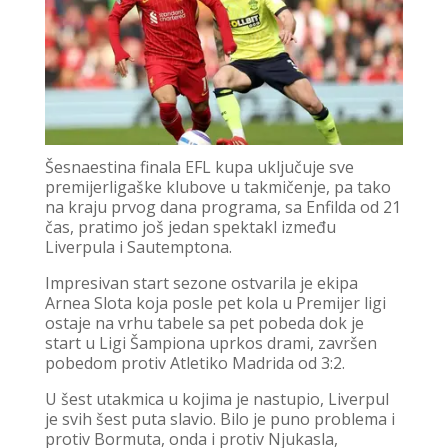
Šesnaestina finala EFL kupa uključuje sve
premijerligaške klubove u takmičenje, pa tako
na kraju prvog dana programa, sa Enfilda od 21
čas, pratimo još jedan spektakl između
Liverpula i Sautemptona.
Impresivan start sezone ostvarila je ekipa
Arnea Slota koja posle pet kola u Premijer ligi
ostaje na vrhu tabele sa pet pobeda dok je
start u Ligi Šampiona uprkos drami, završen
pobedom protiv Atletiko Madrida od 3:2.
U šest utakmica u kojima je nastupio, Liverpul
je svih šest puta slavio. Bilo je puno problema i
protiv Bormuta, onda i protiv Njukasla,