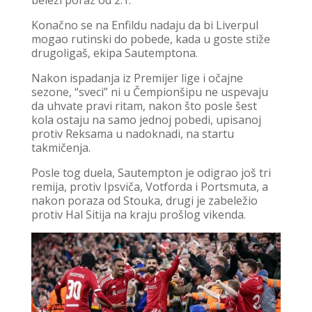
beleži poraz od 2:1.
Konačno se na Enfildu nadaju da bi Liverpul
mogao rutinski do pobede, kada u goste stiže
drugoligaš, ekipa Sautemptona.
Nakon ispadanja iz Premijer lige i očajne
sezone, “sveci” ni u Čempionšipu ne uspevaju
da uhvate pravi ritam, nakon što posle šest
kola ostaju na samo jednoj pobedi, upisanoj
protiv Reksama u nadoknadi, na startu
takmičenja.
Posle tog duela, Sautempton je odigrao još tri
remija, protiv Ipsviča, Votforda i Portsmuta, a
nakon poraza od Stouka, drugi je zabeležio
protiv Hal Sitija na kraju prošlog vikenda.