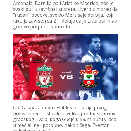
Arsenala, Barnlija pa i Atletiko Madrida, gde je
svaki put u završnici susreta, Liverpul morao da
“rudari” bodove, sve do Mersisajd derbija, koji
iako je završen sa 2:1, deluje da je Liverpul imao
gotovo potpunu kontrolu.
Gol Gakpa, a onda i Ekitikea do kraja prvog
poluvremena ostavili su veliku prednost protiv
gradskog rivala, koga Gueje u 58. minutu vraća
u meč ali ne i potpuno, nakon čega, Everton