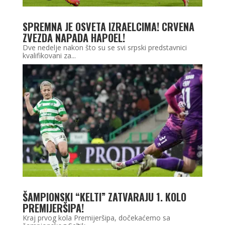
SPREMNA JE OSVETA IZRAELCIMA! CRVENA
ZVEZDA NAPADA HAPOEL!
Dve nedelje nakon što su se svi srpski predstavnici
kvalifikovani za...
ŠAMPIONSKI “KELTI” ZATVARAJU 1. KOLO
PREMIJERŠIPA!
Kraj prvog kola Premijeršipa, dočekaćemo sa