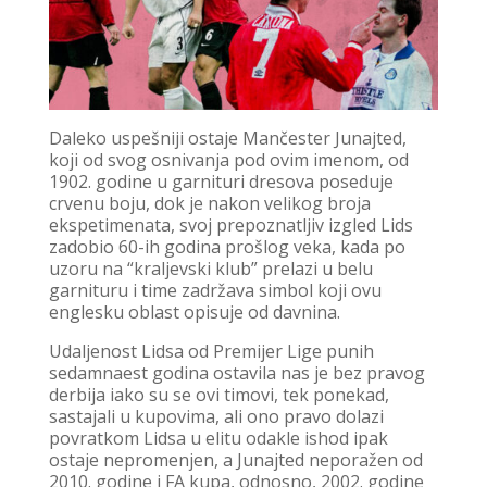
Daleko uspešniji ostaje Mančester Junajted,
koji od svog osnivanja pod ovim imenom, od
1902. godine u garnituri dresova poseduje
crvenu boju, dok je nakon velikog broja
ekspetimenata, svoj prepoznatljiv izgled Lids
zadobio 60-ih godina prošlog veka, kada po
uzoru na “kraljevski klub” prelazi u belu
garnituru i time zadržava simbol koji ovu
englesku oblast opisuje od davnina.
Udaljenost Lidsa od Premijer Lige punih
sedamnaest godina ostavila nas je bez pravog
derbija iako su se ovi timovi, tek ponekad,
sastajali u kupovima, ali ono pravo dolazi
povratkom Lidsa u elitu odakle ishod ipak
ostaje nepromenjen, a Junajted neporažen od
2010. godine i FA kupa, odnosno, 2002. godine