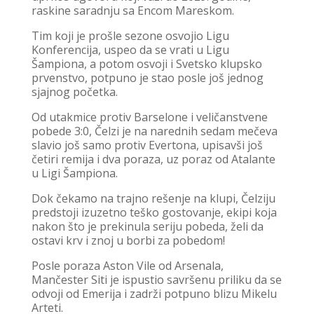
raskine saradnju sa Encom Mareskom.
Tim koji je prošle sezone osvojio Ligu
Konferencija, uspeo da se vrati u Ligu
Šampiona, a potom osvoji i Svetsko klupsko
prvenstvo, potpuno je stao posle još jednog
sjajnog početka.
Od utakmice protiv Barselone i veličanstvene
pobede 3:0, Čelzi je na narednih sedam mečeva
slavio još samo protiv Evertona, upisavši još
četiri remija i dva poraza, uz poraz od Atalante
u Ligi Šampiona.
Dok čekamo na trajno rešenje na klupi, Čelziju
predstoji izuzetno teško gostovanje, ekipi koja
nakon što je prekinula seriju pobeda, želi da
ostavi krv i znoj u borbi za pobedom!
Posle poraza Aston Vile od Arsenala,
Mančester Siti je ispustio savršenu priliku da se
odvoji od Emerija i zadrži potpuno blizu Mikelu
Arteti.