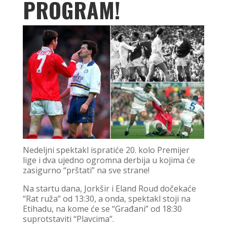
PROGRAM!
Nedeljni spektakl ispratiće 20. kolo Premijer
lige i dva ujedno ogromna derbija u kojima će
zasigurno “prštati” na sve strane!
Na startu dana, Jorkšir i Eland Roud dočekaće
“Rat ruža” od 13:30, a onda, spektakl stoji na
Etihadu, na kome će se “Građani” od 18:30
suprotstaviti “Plavcima”.