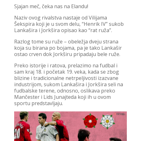
Sjajan meč, čeka nas na Elandu!
Naziv ovog rivalstva nastaje od Vilijama
Šekspira koji je u svom delu, “Henrik IV” sukob
Lankašira i Jorkšira opisao kao “rat ruža”.
Razlog tome su ruže – obeležja dveju strana
koja su birana po bojama, pa je tako Lankašir
ostao crven dok Jorkširu pripadaju bele ruže.
Preko istorije i ratova, prelazimo na fudbal i
sam kraj 18. i početak 19. veka, kada se zbog
blizine i tradicionalne netrpeljivosti izazvane
industrijom, sukom Lankašira i Jorkšira seli na
fudbalske terene, odnosno, oslikava preko
Mančester i Lids Junajteda koji ih u ovom
sportu predstavljaju.