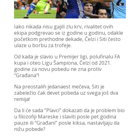
Iako nikada nisu gajili zlu krv, rivalitet ovih
ekipa podgrevao se iz godine u godinu, odakle
početkom prethodne dekade, Čelzi i Siti često
ulaze u borbu za trofeje.
Od kada je slavio u Premijer ligi, polufinalu FA
kupa i oteo Ligu Šampiona, Čelzi od 2021.
godine za novu pobedu ne zna protiv
“Građana”!
Na preostalih jedanaest mečeva, Siti je
zabeležio čak devet pobeda uz svega još dva
remija!
Da li će sada “Plavci” dokazati da je problem bio
u filozofiji Mareske i slaviti posle pet godina
pauze ili “Građani” posle kiksa, nastavljaju da
nižu pobede?