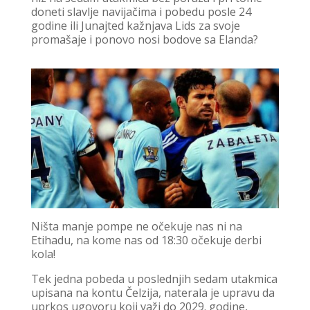
doneti slavlje navijačima i pobedu posle 24
godine ili Junajted kažnjava Lids za svoje
promašaje i ponovo nosi bodove sa Elanda?
Ništa manje pompe ne očekuje nas ni na
Etihadu, na kome nas od 18:30 očekuje derbi
kola!
Tek jedna pobeda u poslednjih sedam utakmica
upisana na kontu Čelzija, naterala je upravu da
uprkos ugovoru koji važi do 2029. godine,