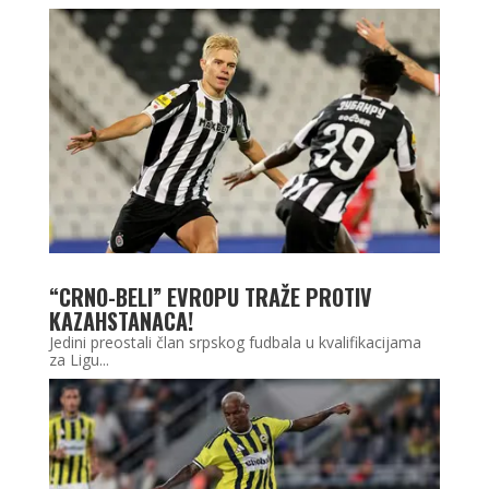
“CRNO-BELI” EVROPU TRAŽE PROTIV
KAZAHSTANACA!
Jedini preostali član srpskog fudbala u kvalifikacijama
za Ligu...