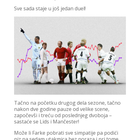
Sve sada staje u još jedan duel!
Tačno na početku drugog dela sezone, tačno
nakon dve godine pauze od velike scene,
započevši i treću od poslednjeg dvoboja –
sastaće se Lids i Mančester!
Može li Farke pobrati sve simpatije pa podići
niz na sedam utakmica bez poraza i pri tome