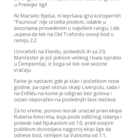
u Premijer ligi!
Ni Marselo Bjelsa, ni lepršava igra kočopernih
“Paunova” nije urodila plodom, odakle u
sezonama provedenim u najvišem rangu, Lids
uspeva da tek na Old Trafordu osvoji bod u
remiju 2:2.
Uzvrativši na Elandu, pobedivši ih sa 2:0,
Mančester je još jednom velikog rivala ispratio
u Čempionšip, iz koga se tek ove sezone
vraćaju.
Farke je nastavio gde je stao i početkom nove
godine, pa opet skinuo skalp Liverpulu, sada i
na Enfildu na kome je odigrao bez golova i
ostao neporažen na poslednjih šest mečeva.
Za to vreme, ponovo korak unazad pravi ekipa
Rubena Amorima, koja posle odličnog izdanja i
pobede nad Njukaslom od 1:0, pred svojom
publikom dozvoljava najgoroj ekipi lige da
odnese bod, remijem sa Vulvsima od 1:1.