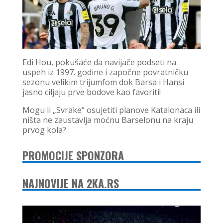
Edi Hou, pokušaće da navijače podseti na
uspeh iz 1997. godine i započne povratničku
sezonu velikim trijumfom dok Barsa i Hansi
jasno ciljaju prve bodove kao favoriti!
Mogu li „Svrake“ osujetiti planove Katalonaca ili
ništa ne zaustavlja moćnu Barselonu na kraju
prvog kola?
PROMOCIJE SPONZORA
NAJNOVIJE NA 2KA.RS