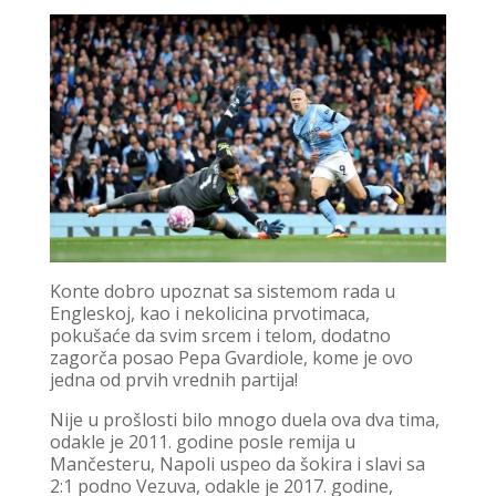
Konte dobro upoznat sa sistemom rada u
Engleskoj, kao i nekolicina prvotimaca,
pokušaće da svim srcem i telom, dodatno
zagorča posao Pepa Gvardiole, kome je ovo
jedna od prvih vrednih partija!
Nije u prošlosti bilo mnogo duela ova dva tima,
odakle je 2011. godine posle remija u
Mančesteru, Napoli uspeo da šokira i slavi sa
2:1 podno Vezuva, odakle je 2017. godine,