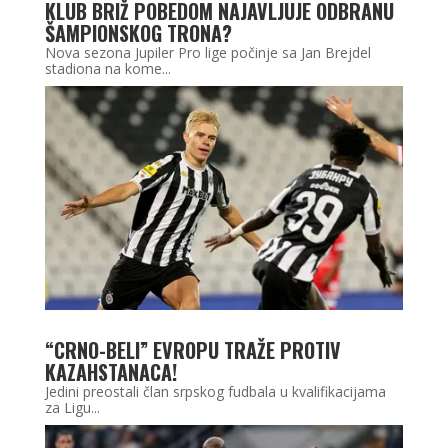
KLUB BRIŽ POBEDOM NAJAVLJUJE ODBRANU
ŠAMPIONSKOG TRONA?
Nova sezona Jupiler Pro lige počinje sa Jan Brejdel
stadiona na kome...
“CRNO-BELI” EVROPU TRAŽE PROTIV
KAZAHSTANACA!
Jedini preostali član srpskog fudbala u kvalifikacijama
za Ligu...