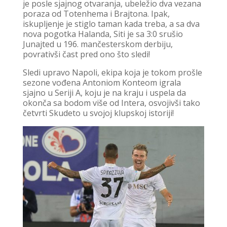
je posle sjajnog otvaranja, ubeležio dva vezana
poraza od Totenhema i Brajtona. Ipak,
iskupljenje je stiglo taman kada treba, a sa dva
nova pogotka Halanda, Siti je sa 3:0 srušio
Junajted u 196. mančesterskom derbiju,
povrativši čast pred ono što sledi!
Sledi upravo Napoli, ekipa koja je tokom prošle
sezone vođena Antoniom Konteom igrala
sjajno u Seriji A, koju je na kraju i uspela da
okonča sa bodom više od Intera, osvojivši tako
četvrti Skudeto u svojoj klupskoj istoriji!