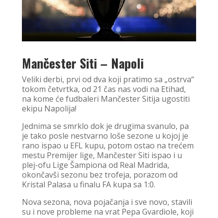
Mančester Siti – Napoli
Veliki derbi, prvi od dva koji pratimo sa „ostrva“
tokom četvrtka, od 21 čas nas vodi na Etihad,
na kome će fudbaleri Mančester Sitija ugostiti
ekipu Napolija!
Jednima se smrklo dok je drugima svanulo, pa
je tako posle nestvarno loše sezone u kojoj je
rano ispao u EFL kupu, potom ostao na trećem
mestu Premijer lige, Mančester Siti ispao i u
plej-ofu Lige Šampiona od Real Madrida,
okončavši sezonu bez trofeja, porazom od
Kristal Palasa u finalu FA kupa sa 1:0.
Nova sezona, nova pojačanja i sve novo, stavili
su i nove probleme na vrat Pepa Gvardiole, koji