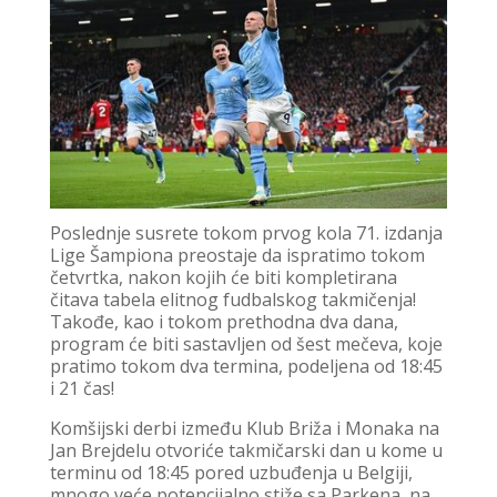
Poslednje susrete tokom prvog kola 71. izdanja
Lige Šampiona preostaje da ispratimo tokom
četvrtka, nakon kojih će biti kompletirana
čitava tabela elitnog fudbalskog takmičenja!
Takođe, kao i tokom prethodna dva dana,
program će biti sastavljen od šest mečeva, koje
pratimo tokom dva termina, podeljena od 18:45
i 21 čas!
Komšijski derbi između Klub Briža i Monaka na
Jan Brejdelu otvoriće takmičarski dan u kome u
terminu od 18:45 pored uzbuđenja u Belgiji,
mnogo veće potencijalno stiže sa Parkena, na