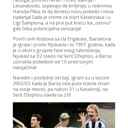
razloga, ponovo Feran Tores, Rafinja i
Levandovski, uspevaju da briljiraju u redovima
Hansija Flika, te da donesu novu pobedu i nova
nadanja! Sada je vreme za start Katalonaca i u
Ligi Šampiona, a na prvi put kreću ka „ostrvu“
gde čeka potencijalna senzacija!
Povrh svih klubova sa tla Engleske, Barselona
je igrala i protiv Njukasla i to 1997. godine, kada
je u okviru grupne faze ovog takmičenja,
Njukasl sa 3:2 slavio na Sent Džejmsu, a Barsa
uzvratila pobedom od 1:0 pred svojim
navijačima!
Naredni i poslednji okršaji, igrani su u sezoni
2002/03. kada je Barsa oba puta stavila stvari
na svoje mesto, pa nakon 3:1 u Kataloniji, na
Sent Džejmsu slavila sa 2:0!