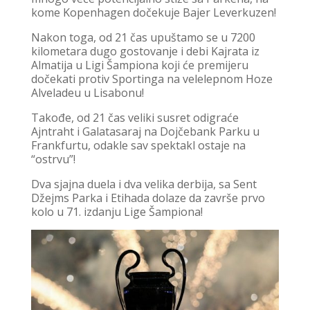
kome Kopenhagen dočekuje Bajer Leverkuzen!
Nakon toga, od 21 čas upuštamo se u 7200
kilometara dugo gostovanje i debi Kajrata iz
Almatija u Ligi Šampiona koji će premijeru
dočekati protiv Sportinga na velelepnom Hoze
Alveladeu u Lisabonu!
Takođe, od 21 čas veliki susret odigraće
Ajntraht i Galatasaraj na Dojčebank Parku u
Frankfurtu, odakle sav spektakl ostaje na
“ostrvu”!
Dva sjajna duela i dva velika derbija, sa Sent
Džejms Parka i Etihada dolaze da završe prvo
kolo u 71. izdanju Lige Šampiona!