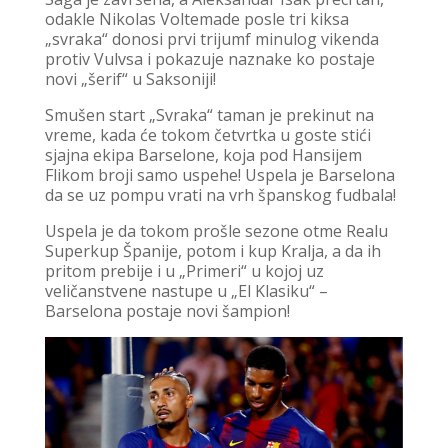
odakle Nikolas Voltemade posle tri kiksa
„svraka“ donosi prvi trijumf minulog vikenda
protiv Vulvsa i pokazuje naznake ko postaje
novi „šerif“ u Saksoniji!
Smušen start „Svraka“ taman je prekinut na
vreme, kada će tokom četvrtka u goste stići
sjajna ekipa Barselone, koja pod Hansijem
Flikom broji samo uspehe! Uspela je Barselona
da se uz pompu vrati na vrh španskog fudbala!
Uspela je da tokom prošle sezone otme Realu
Superkup Španije, potom i kup Kralja, a da ih
pritom prebije i u „Primeri“ u kojoj uz
veličanstvene nastupe u „El Klasiku“ –
Barselona postaje novi šampion!