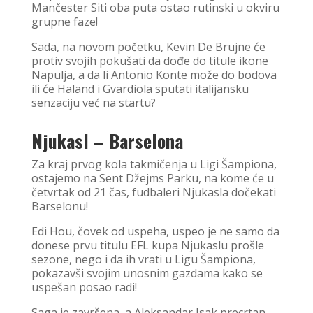
Mančester Siti oba puta ostao rutinski u okviru
grupne faze!
Sada, na novom početku, Kevin De Brujne će
protiv svojih pokušati da dođe do titule ikone
Napulja, a da li Antonio Konte može do bodova
ili će Haland i Gvardiola sputati italijansku
senzaciju već na startu?
Njukasl – Barselona
Za kraj prvog kola takmičenja u Ligi Šampiona,
ostajemo na Sent Džejms Parku, na kome će u
četvrtak od 21 čas, fudbaleri Njukasla dočekati
Barselonu!
Edi Hou, čovek od uspeha, uspeo je ne samo da
donese prvu titulu EFL kupa Njukaslu prošle
sezone, nego i da ih vrati u Ligu Šampiona,
pokazavši svojim unosnim gazdama kako se
uspešan posao radi!
Saga je završena, a Aleksandar Isak precrtan,