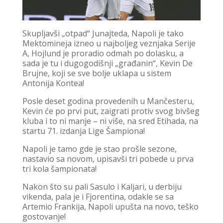
Skupljavši „otpad“ Junajteda, Napoli je tako
Mektomineja izneo u najboljeg veznjaka Serije
A, Hojlund je proradio odmah po dolasku, a
sada je tu i dugogodišnji „građanin“, Kevin De
Brujne, koji se sve bolje uklapa u sistem
Antonija Kontea!
Posle deset godina provedenih u Mančesteru,
Kevin će po prvi put, zaigrati protiv svog bivšeg
kluba i to ni manje – ni više, na sred Etihada, na
startu 71. izdanja Lige Šampiona!
Napoli je tamo gde je stao prošle sezone,
nastavio sa novom, upisavši tri pobede u prva
tri kola šampionata!
Nakon što su pali Sasulo i Kaljari, u derbiju
vikenda, pala je i Fjorentina, odakle se sa
Artemio Frankija, Napoli upušta na novo, teško
gostovanje!