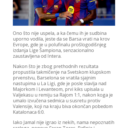
Ono što nije uspela, a ka čemu ih je sudbina
uporno vodila, jeste da se Barsa vrati na krov
Evrope, gde je u polufinalu prošlogodišnjeg
izdanja Lige Šampiona, senzacionalno
zaustavljena od Intera.
Nakon što je zbog prethodnih rezultata
propustila takmičenje na Svetskom klupskom
prvenstvu, Barselona se vratila sjajnim
nastupima u La Ligi, gde je posle slavlja nad
Majorkom i Levanteom, prvi kiks upisala u
Valjekasu u remiju sa Rajom 1:1, nakon koga je
umalo izvučena sedmica u susretu protiv
Valensije, koji na kraju biva okončan pobedom
Katalonaca 6:0.
Iako Jamal nije igrao iz nekih, nama nepoznatih