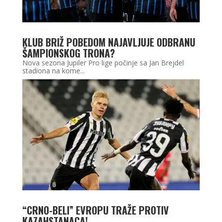
KLUB BRIŽ POBEDOM NAJAVLJUJE ODBRANU
ŠAMPIONSKOG TRONA?
Nova sezona Jupiler Pro lige počinje sa Jan Brejdel
stadiona na kome...
“CRNO-BELI” EVROPU TRAŽE PROTIV
KAZAHSTANACA!