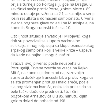
prijala turneja po Portugaliji, gde na Dragau u
završnici meča protiv Porta, golom More u 89.
minutu ostaje poražena sa 2:1, a kasnije, u seriji
loših rezultata u domaćem šampionatu, Crvena
zvezda pognute glave odlazi i sa Munisipala, na
kome ih Braga rutinski tuče sa 2:0.
Ozbiljnost situacije shvatio je i Milojević, koga
dok su povezivali sa klupom nacionalne
selekcije, mnogi otpisuju sa klupe osmostrukog
srpskog šampiona koji iz velike krize – uspeva
da izađe na najbolji mogući način!
Traživši svoj prvenac posle neuspeha u
Portugaliji, Crvena zvezda se vraća na Rajko
Mitić, na kome u jednom od najizazovnijih
susreta dočekuje francuski Lil, a protiv koga uz
zaista promenjen pristup i malo sreće, posle
sjajnog slaloma Ivanića, dolazi da prilike da sa
bele tačke dođe do prednosti, što i čini
pogotkom Arnautovića u u 85. minutu, čijim
golom dolazi do pobede od 1:0!