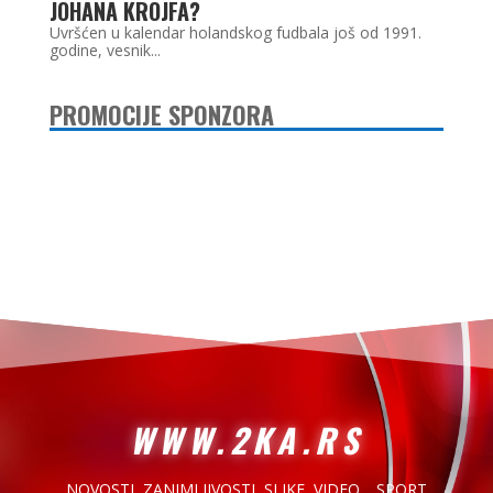
JOHANA KROJFA?
Uvršćen u kalendar holandskog fudbala još od 1991.
godine, vesnik...
PROMOCIJE SPONZORA
WWW.2KA.RS
NOVOSTI, ZANIMLJIVOSTI,
SLIKE, VIDEO… SPORT