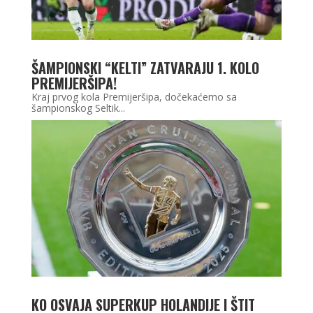
ŠAMPIONSKI “KELTI” ZATVARAJU 1. KOLO
PREMIJERŠIPA!
Kraj prvog kola Premijeršipa, dočekaćemo sa
šampionskog Seltik...
KO OSVAJA SUPERKUP HOLANDIJE I ŠTIT