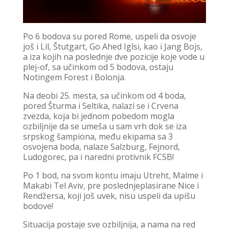
Po 6 bodova su pored Rome, uspeli da osvoje
još i Lil, Štutgart, Go Ahed Iglsi, kao i Jang Bojs,
a iza kojih na poslednje dve pozicije koje vode u
plej-of, sa učinkom od 5 bodova, ostaju
Notingem Forest i Bolonja.
Na deobi 25. mesta, sa učinkom od 4 boda,
pored Šturma i Seltika, nalazi se i Crvena
zvezda, koja bi jednom pobedom mogla
ozbiljnije da se umeša u sam vrh dok se iza
srpskog šampiona, među ekipama sa 3
osvojena boda, nalaze Salzburg, Fejnord,
Ludogorec, pa i naredni protivnik FCSB!
Po 1 bod, na svom kontu imaju Utreht, Malme i
Makabi Tel Aviv, pre poslednjeplasirane Nice i
Rendžersa, koji još uvek, nisu uspeli da upišu
bodove!
Situacija postaje sve ozbiljnija, a nama na red