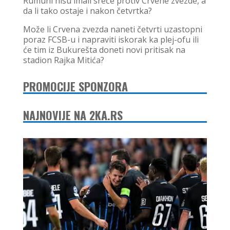
Rumuni nisu imali sreće protiv Crvene zvezde, a
da li tako ostaje i nakon četvrtka?
Može li Crvena zvezda naneti četvrti uzastopni
poraz FCSB-u i napraviti iskorak ka plej-ofu ili
će tim iz Bukurešta doneti novi pritisak na
stadion Rajka Mitića?
PROMOCIJE SPONZORA
NAJNOVIJE NA 2KA.RS