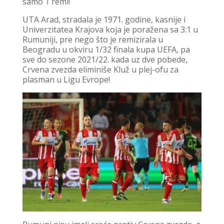
samo 1 remi!
UTA Arad, stradala je 1971. godine, kasnije i
Univerzitatea Krajova koja je poražena sa 3:1 u
Rumuniji, pre nego što je remizirala u
Beogradu u okviru 1/32 finala kupa UEFA, pa
sve do sezone 2021/22. kada uz dve pobede,
Crvena zvezda eliminiše Kluž u plej-ofu za
plasman u Ligu Evrope!