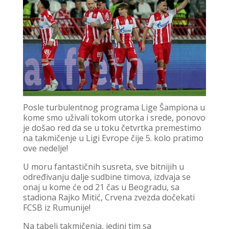
Posle turbulentnog programa Lige Šampiona u
kome smo uživali tokom utorka i srede, ponovo
je došao red da se u toku četvrtka premestimo
na takmičenje u Ligi Evrope čije 5. kolo pratimo
ove nedelje!
U moru fantastičnih susreta, sve bitnijih u
određivanju dalje sudbine timova, izdvaja se
onaj u kome će od 21 čas u Beogradu, sa
stadiona Rajko Mitić, Crvena zvezda dočekati
FCSB iz Rumunije!
Na tabeli takmičenja, jedini tim sa