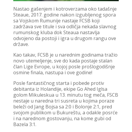
Nastao gašenjem i kotroverzama oko tadašnje
Steaue, 2017. godine nakon izgubljenog spora
sa Vojskom Rumunije nastaje FCSB koji
zadržava sve titule i sva odličja nekada slavnog
rumunskog kluba dok Steaua nastavlja
odvojeno da postoji i igra u drugom rangu ove
države.
Kao takav, FCSB je u narednim godinama tražio
novo utemeljenje, sve do kada postaje stalan
član Lige Evrope, u kojoj posle prošlogodišnje
osmine finala, nastupa i ove godine!
Posle fantastičnog starta i pobede protiv
debitanta iz Holandije, ekipe Go Ahed Iglsa
golom Mikuleskua u 13. minutu tog meča, FSCB
nestaje u naredna tri susreta u kojima poraze
beleži od Jang Bojsa sa 2:0 i Bolonje 2:1, pred
svojom publikom u Bukureštu, a odakle posrće
i na narednom gostovanju, na kome gubi od
Bazela 3:1.