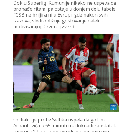
Dok u Superligi Rumunije nikako ne uspeva da
pronađe ritam, pa ostaje u donjem delu tabele,
FCSB ne briljira ni u Evropi, gde nakon svih
izazova, sledi obližnje gostovanje daleko
motivisanijoj, Crvenoj zvezdi.
Od kako je protiv Seltika uspela da golom
Arnautovića u 65. minutu nadoknadi zaostatak i
remizira 1:1, Crvenoj zvezdi ni najmanje nije