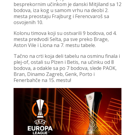
besprekornim učinkom je danski Mitjiland sa 12
bodova, iza kog u samom vrhu na deobi 2.
mesta preostaju Frajburg i Ferencvaroš sa
osvojenih 10.
Kolonu timova koji su ostvarili 9 bodova, od 4.
mesta predvodi Selta, pa sve preko Brage,
Aston Vile i Liona na 7. mestu tabele.
Tačno na crti koja deli tabelu na osminu finala i
plej-of, ostali su Plzen i Betis, na učinku od 8
bodova, a odakle sa po 7 bodova, slede PAOK,
Bran, Dinamo Zagreb, Genk, Porto i
Fenerbahče na 15. mestu!