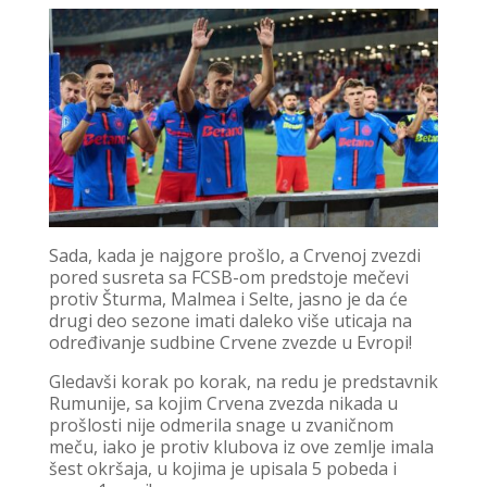
Sada, kada je najgore prošlo, a Crvenoj zvezdi
pored susreta sa FCSB-om predstoje mečevi
protiv Šturma, Malmea i Selte, jasno je da će
drugi deo sezone imati daleko više uticaja na
određivanje sudbine Crvene zvezde u Evropi!
Gledavši korak po korak, na redu je predstavnik
Rumunije, sa kojim Crvena zvezda nikada u
prošlosti nije odmerila snage u zvaničnom
meču, iako je protiv klubova iz ove zemlje imala
šest okršaja, u kojima je upisala 5 pobeda i