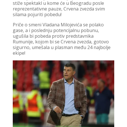
stiže spektakl u kome će u Beogradu posle
reprezentativne pauze, Crvena zvezda svim
silama pojuriti pobedu!
Priče o smeni Vladana Milojevića se polako
gase, a i poslednju potencijalnu pobunu,
ugušila bi pobeda protiv predstavnika
Rumunije, kojom bi se Crvena zvezda, gotovo
sigurno, umešala u plasman među 24 najbolje
ekipe!