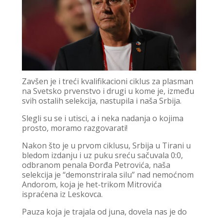
Zavšen je i treći kvalifikacioni ciklus za plasman
na Svetsko prvenstvo i drugi u kome je, između
svih ostalih selekcija, nastupila i naša Srbija.
Slegli su se i utisci, a i neka nadanja o kojima
prosto, moramo razgovarati!
Nakon što je u prvom ciklusu, Srbija u Tirani u
bledom izdanju i uz puku sreću sačuvala 0:0,
odbranom penala Đorđa Petrovića, naša
selekcija je “demonstrirala silu” nad nemoćnom
Andorom, koja je het-trikom Mitrovića
ispraćena iz Leskovca.
Pauza koja je trajala od juna, dovela nas je do