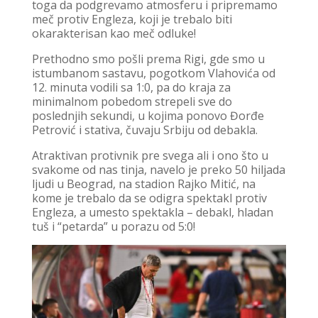
toga da podgrevamo atmosferu i pripremamo
meč protiv Engleza, koji je trebalo biti
okarakterisan kao meč odluke!
Prethodno smo pošli prema Rigi, gde smo u
istumbanom sastavu, pogotkom Vlahovića od
12. minuta vodili sa 1:0, pa do kraja za
minimalnom pobedom strepeli sve do
poslednjih sekundi, u kojima ponovo Đorđe
Petrović i stativa, čuvaju Srbiju od debakla.
Atraktivan protivnik pre svega ali i ono što u
svakome od nas tinja, navelo je preko 50 hiljada
ljudi u Beograd, na stadion Rajko Mitić, na
kome je trebalo da se odigra spektakl protiv
Engleza, a umesto spektakla – debakl, hladan
tuš i “petarda” u porazu od 5:0!