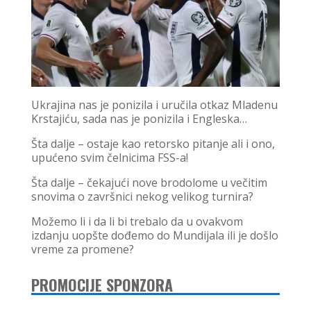
Ukrajina nas je ponizila i uručila otkaz Mladenu
Krstajiću, sada nas je ponizila i Engleska…
Šta dalje – ostaje kao retorsko pitanje ali i ono,
upućeno svim čelnicima FSS-a!
Šta dalje – čekajući nove brodolome u večitim
snovima o završnici nekog velikog turnira?
Možemo li i da li bi trebalo da u ovakvom
izdanju uopšte dođemo do Mundijala ili je došlo
vreme za promene?
PROMOCIJE SPONZORA