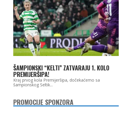
ŠAMPIONSKI “KELTI” ZATVARAJU 1. KOLO
PREMIJERŠIPA!
Kraj prvog kola Premijeršipa, dočekaćemo sa
šampionskog Seltik...
PROMOCIJE SPONZORA