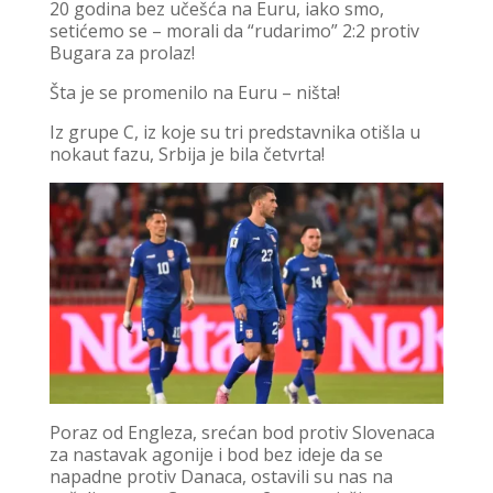
20 godina bez učešća na Euru, iako smo,
setićemo se – morali da “rudarimo” 2:2 protiv
Bugara za prolaz!
Šta je se promenilo na Euru – ništa!
Iz grupe C, iz koje su tri predstavnika otišla u
nokaut fazu, Srbija je bila četvrta!
Poraz od Engleza, srećan bod protiv Slovenaca
za nastavak agonije i bod bez ideje da se
napadne protiv Danaca, ostavili su nas na