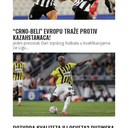
“CRNO-BELI” EVROPU TRAŽE PROTIV
KAZAHSTANACA!
Jedini preostali član srpskog fudbala u kvalifikacijama
za Ligu...
POTVRDA KVALITETA ILI OSVETA? RUTINSKA