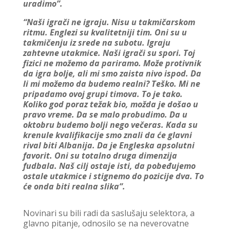
uradimo”.
“Naši igrači ne igraju. Nisu u takmičarskom
ritmu. Englezi su kvalitetniji tim. Oni su u
takmičenju iz srede na subotu. Igraju
zahtevne utakmice. Naši igrači su spori. Toj
fizici ne možemo da pariramo. Može protivnik
da igra bolje, ali mi smo zaista nivo ispod. Da
li mi možemo da budemo realni? Teško. Mi ne
pripadamo ovoj grupi timova. To je tako.
Koliko god poraz težak bio, možda je došao u
pravo vreme. Da se malo probudimo. Da u
oktobru budemo bolji nego večeras. Kada su
krenule kvalifikacije smo znali da će glavni
rival biti Albanija. Da je Engleska apsolutni
favorit. Oni su totalno druga dimenzija
fudbala. Naš cilj ostaje isti, da pobeđujemo
ostale utakmice i stignemo do pozicije dva. To
će onda biti realna slika”.
Novinari su bili radi da saslušaju selektora, a
glavno pitanje, odnosilo se na neverovatne