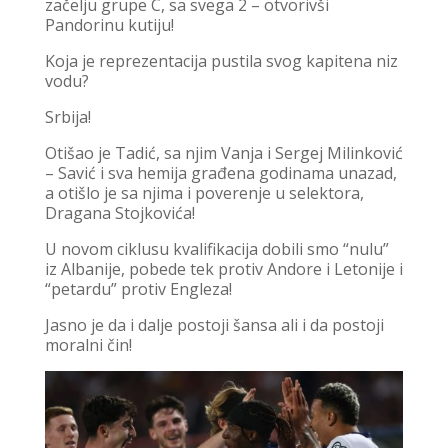
začelju grupe C, sa svega 2 – otvorivši
Pandorinu kutiju!
Koja je reprezentacija pustila svog kapitena niz
vodu?
Srbija!
Otišao je Tadić, sa njim Vanja i Sergej Milinković
– Savić i sva hemija građena godinama unazad,
a otišlo je sa njima i poverenje u selektora,
Dragana Stojkovića!
U novom ciklusu kvalifikacija dobili smo “nulu”
iz Albanije, pobede tek protiv Andore i Letonije i
“petardu” protiv Engleza!
Jasno je da i dalje postoji šansa ali i da postoji
moralni čin!