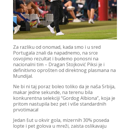
Za razliku od onomad, kada smo i u sred
Portugala znali da napadnemo, na srce
osvojimo rezultat i budemo ponosni na
nacionalni tim – Dragan Stojković Piksi je i
definitivno oprošten od direktnog plasmana na
Mundijal.
Ne bi ni taj poraz boleo toliko da je naša Srbija,
makar jedne sekunde, na terenu bila
konkurentna selekciji “Gordog Albiona”, koja je
pritom nastupila bez pet i više standardnih
prvotimaca!
Jedan šut u okvir gola, mizernih 30% poseda
lopte i pet golova u mreži, zaista oslikavaju