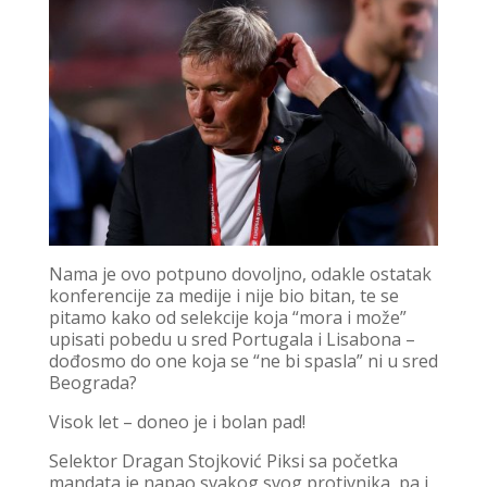
Nama je ovo potpuno dovoljno, odakle ostatak
konferencije za medije i nije bio bitan, te se
pitamo kako od selekcije koja “mora i može”
upisati pobedu u sred Portugala i Lisabona –
dođosmo do one koja se “ne bi spasla” ni u sred
Beograda?
Visok let – doneo je i bolan pad!
Selektor Dragan Stojković Piksi sa početka
mandata je napao svakog svog protivnika, pa i