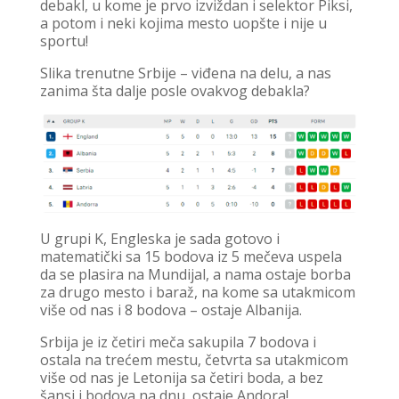
debakl, u kome je prvo izviždan i selektor Piksi,
a potom i neki kojima mesto uopšte i nije u
sportu!
Slika trenutne Srbije – viđena na delu, a nas
zanima šta dalje posle ovakvog debakla?
U grupi K, Engleska je sada gotovo i
matematički sa 15 bodova iz 5 mečeva uspela
da se plasira na Mundijal, a nama ostaje borba
za drugo mesto i baraž, na kome sa utakmicom
više od nas i 8 bodova – ostaje Albanija.
Srbija je iz četiri meča sakupila 7 bodova i
ostala na trećem mestu, četvrta sa utakmicom
više od nas je Letonija sa četiri boda, a bez
šansi i bodova na dnu, ostaje Andora!