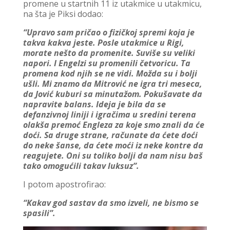
promene u startnih 11 iz utakmice u utakmicu,
na šta je Piksi dodao:
“Upravo sam pričao o fizičkoj spremi koja je
takva kakva jeste. Posle utakmice u Rigi,
morate nešto da promenite. Suviše su veliki
napori. I Engelzi su promenili četvoricu. Ta
promena kod njih se ne vidi. Možda su i bolji
ušli. Mi znamo da Mitrović ne igra tri meseca,
da Jović kuburi sa minutažom. Pokušavate da
napravite balans. Ideja je bila da se
defanzivnoj liniji i igračima u sredini terena
olakša premoć Engleza za koje smo znali da će
doći. Sa druge strane, računate da ćete doći
do neke šanse, da ćete moći iz neke kontre da
reagujete. Oni su toliko bolji da nam nisu baš
tako omogućili takav luksuz”.
I potom apostrofirao:
“Kakav god sastav da smo izveli, ne bismo se
spasili”.