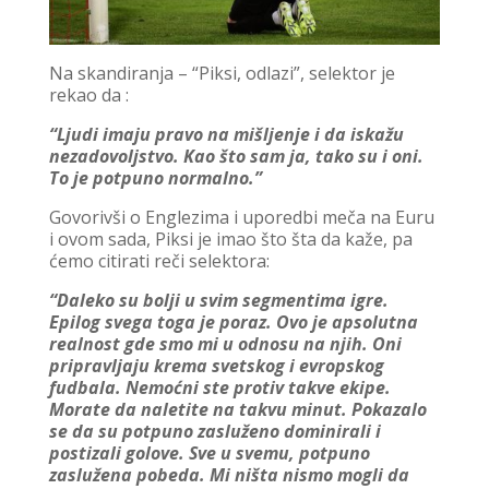
Na skandiranja – “Piksi, odlazi”, selektor je
rekao da :
“Ljudi imaju pravo na mišljenje i da iskažu
nezadovoljstvo. Kao što sam ja, tako su i oni.
To je potpuno normalno.”
Govorivši o Englezima i uporedbi meča na Euru
i ovom sada, Piksi je imao što šta da kaže, pa
ćemo citirati reči selektora:
“Daleko su bolji u svim segmentima igre.
Epilog svega toga je poraz. Ovo je apsolutna
realnost gde smo mi u odnosu na njih. Oni
pripravljaju krema svetskog i evropskog
fudbala. Nemoćni ste protiv takve ekipe.
Morate da naletite na takvu minut. Pokazalo
se da su potpuno zasluženo dominirali i
postizali golove. Sve u svemu, potpuno
zaslužena pobeda. Mi ništa nismo mogli da