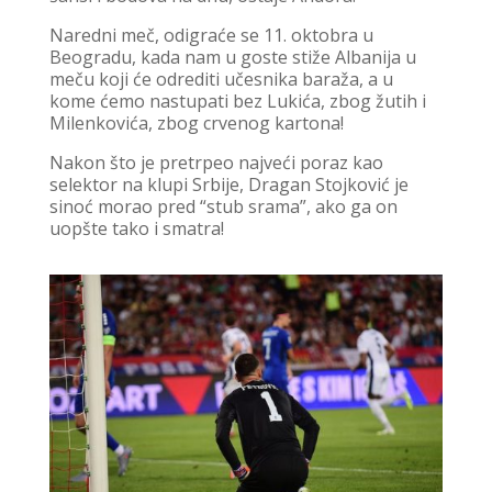
Naredni meč, odigraće se 11. oktobra u
Beogradu, kada nam u goste stiže Albanija u
meču koji će odrediti učesnika baraža, a u
kome ćemo nastupati bez Lukića, zbog žutih i
Milenkovića, zbog crvenog kartona!
Nakon što je pretrpeo najveći poraz kao
selektor na klupi Srbije, Dragan Stojković je
sinoć morao pred “stub srama”, ako ga on
uopšte tako i smatra!