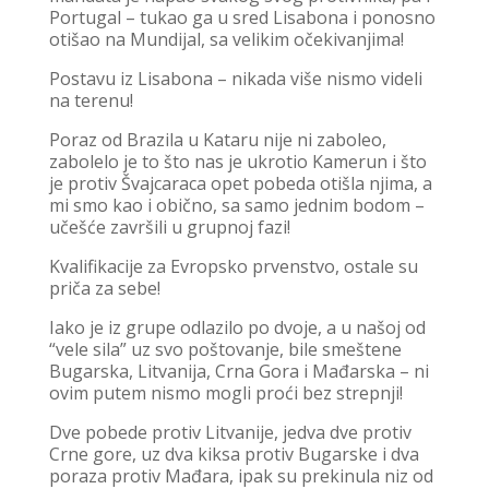
Portugal – tukao ga u sred Lisabona i ponosno
otišao na Mundijal, sa velikim očekivanjima!
Postavu iz Lisabona – nikada više nismo videli
na terenu!
Poraz od Brazila u Kataru nije ni zaboleo,
zabolelo je to što nas je ukrotio Kamerun i što
je protiv Švajcaraca opet pobeda otišla njima, a
mi smo kao i obično, sa samo jednim bodom –
učešće završili u grupnoj fazi!
Kvalifikacije za Evropsko prvenstvo, ostale su
priča za sebe!
Iako je iz grupe odlazilo po dvoje, a u našoj od
“vele sila” uz svo poštovanje, bile smeštene
Bugarska, Litvanija, Crna Gora i Mađarska – ni
ovim putem nismo mogli proći bez strepnji!
Dve pobede protiv Litvanije, jedva dve protiv
Crne gore, uz dva kiksa protiv Bugarske i dva
poraza protiv Mađara, ipak su prekinula niz od