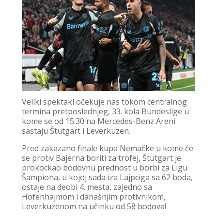
Veliki spektakl očekuje nas tokom centralnog
termina pretposlednjeg, 33. kola Bundeslige u
kome se od 15:30 na Mercedes-Benz Areni
sastaju Štutgart i Leverkuzen.
Pred zakazano finale kupa Nemačke u kome će
se protiv Bajerna boriti za trofej, Štutgart je
prokockao bodovnu prednost u borbi za Ligu
Šampiona, u kojoj sada iza Lajpciga sa 62 boda,
ostaje na deobi 4. mesta, zajedno sa
Hofenhajmom i današnjim protivnikom,
Leverkuzenom na učinku od 58 bodova!