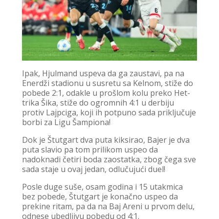
Ipak, Hjulmand uspeva da ga zaustavi, pa na
Enerdži stadionu u susretu sa Kelnom, stiže do
pobede 2:1, odakle u prošlom kolu preko Het-
trika Šika, stiže do ogromnih 4:1 u derbiju
protiv Lajpciga, koji ih potpuno sada priključuje
borbi za Ligu Šampiona!
Dok je Štutgart dva puta kiksirao, Bajer je dva
puta slavio pa tom prilikom uspeo da
nadoknadi četiri boda zaostatka, zbog čega sve
sada staje u ovaj jedan, odlučujući duel!
Posle duge suše, osam godina i 15 utakmica
bez pobede, Štutgart je konačno uspeo da
prekine ritam, pa da na Baj Areni u prvom delu,
odnese ubedljivu pobedu od 4:1.