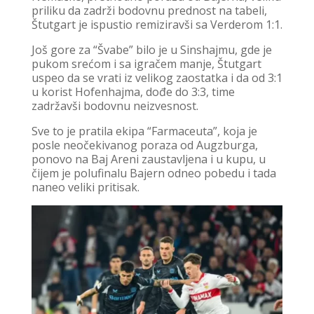
priliku da zadrži bodovnu prednost na tabeli,
Štutgart je ispustio remiziravši sa Verderom 1:1.
Još gore za “Švabe” bilo je u Sinshajmu, gde je
pukom srećom i sa igračem manje, Štutgart
uspeo da se vrati iz velikog zaostatka i da od 3:1
u korist Hofenhajma, dođe do 3:3, time
zadržavši bodovnu neizvesnost.
Sve to je pratila ekipa “Farmaceuta”, koja je
posle neočekivanog poraza od Augzburga,
ponovo na Baj Areni zaustavljena i u kupu, u
čijem je polufinalu Bajern odneo pobedu i tada
naneo veliki pritisak.