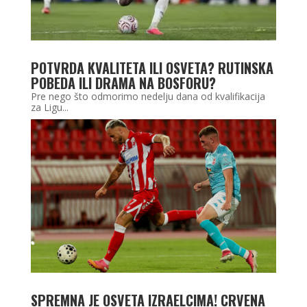
POTVRDA KVALITETA ILI OSVETA? RUTINSKA
POBEDA ILI DRAMA NA BOSFORU?
Pre nego što odmorimo nedelju dana od kvalifikacija
za Ligu...
SPREMNA JE OSVETA IZRAELCIMA! CRVENA