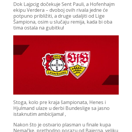
Dok Lajpcig dočekuje Sent Pauli, a Hofenhajm
ekipu Verdera – dvoboj ovih rivala jedne će
potpuno približiti, a druge udaljiti od Lige
Šampiona, osim u slučaju remija, kada bi oba
tima ostala na gubitku!
Stoga, kolo pre kraja šampionata, Henes i
Hjulmand ulaze u derbi Bundeslige sa jasno
istaknutim ambicijama! ,
Nakon što je ostvario plasman u finale kupa
Nemačke, prethodno porazu od Bajerna, veliku