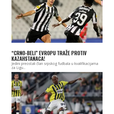
“CRNO-BELI” EVROPU TRAŽE PROTIV
KAZAHSTANACA!
Jedini preostali član srpskog fudbala u kvalifikacijama
za Ligu...