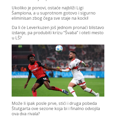
Ukoliko je ponovi, ostaće najbliži Ligi
Šampiona, a u suprotnom gotovo i sigurno
eliminisan zbog čega sve staje na kocki!
Da li će Leverkuzen još jednom pronaći blistavo
izdanje, pa produbiti krizu “Švaba” i oteti mesto
u LŠ?
Može li ipak posle prve, stići i druga pobeda
Štutgarta ove sezone koja bi i finalno odvojila
ova dva rivala?