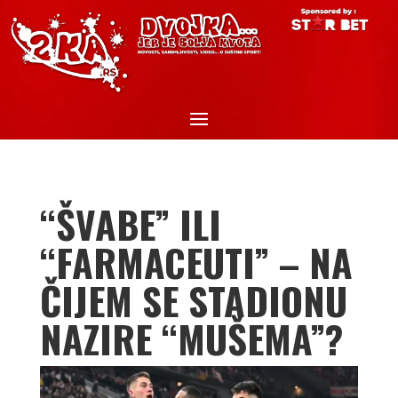
“ŠVABE” ILI
“FARMACEUTI” – NA
ČIJEM SE STADIONU
NAZIRE “MUŠEMA”?