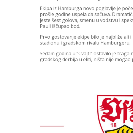
Ekipa iz Hamburga novo poglavlje je počel
prošle godine uspela da sačuva. Dramati
jeste šest golova, smenu u vođstvu i spek
Pauli iščupao bod.
Prvo gostovanje ekipe bilo je najbliže ali i
stadionu i gradskom rivalu Hamburgeru.
Sedam godina u “Cvajti” ostavilo je traga
gradskog derbija u eliti, ništa nije mogao