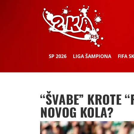
SP 2026
LIGA ŠAMPIONA
FIFA S
“ŠVABE” KROTE “
NOVOG KOLA?