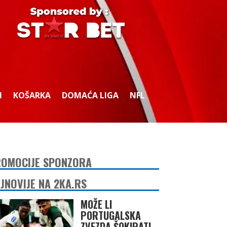
I
KOŠARKA
DOMAĆA LIGA
NFL
OMOCIJE SPONZORA
JNOVIJE NA 2KA.RS
MOŽE LI
PORTUGALSKA
ZVEZDA ŠOKIRATI