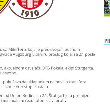
PR
pu sa Milertora, koja je pred svojom bučnom
savlada Augzburg u okviru prošlog kola, sa 2:1 posle
o, aktuelnom osvajaču DFB Pokala, ekipi Štutgarta,
ke sezone.
 pokušava da uklapanjem najnovijih transfera
ta sezone non stop izostaju.
 od Union Berlina sa 2:1, Štutgart je u premijeri
 i minimalnim rezultatom slavi protiv