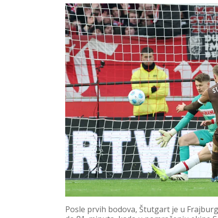
Posle prvih bodova, Štutgart je u Frajbur