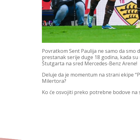
Povratkom Sent Paulija ne samo da smo dob
prestanak serije duge 18 godina, kada su
Štutgarta na sred Mercedes-Benz Arene!
Deluje da je momentum na strani ekipe “Pi
Milertora?
Ko će osvojiti preko potrebne bodove na s