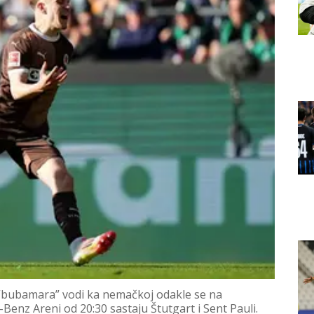
 “bubamara” vodi ka nemačkoj odakle se na
Benz Areni od 20:30 sastaju Štutgart i Sent Pauli.