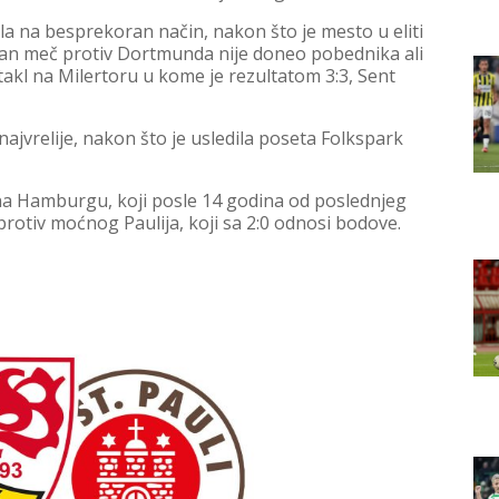
a na besprekoran način, nakon što je mesto u eliti
čan meč protiv Dortmunda nije doneo pobednika ali
takl na Milertoru u kome je rezultatom 3:3, Sent
 najvrelije, nakon što je usledila poseta Folkspark
 na Hamburgu, koji posle 14 godina od poslednjeg
 protiv moćnog Paulija, koji sa 2:0 odnosi bodove.