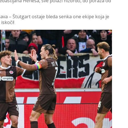
ebastijana Henesa, sve polazi nizbrdo, do poraza od
va – Štutgart ostaje bleda senka one ekipe koja je
iskoči!