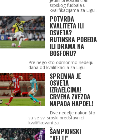
Jedini preostali član
srpskog fudbala u
kvalifikacijama za Ligu...
POTVRDA
KVALITETA ILI
OSVETA?
RUTINSKA POBEDA
ILI DRAMA NA
BOSFORU?
Pre nego što odmorimo nedelju
dana od kvalifikacija za Ligu...
SPREMNA JE
OSVETA
IZRAELCIMA!
CRVENA ZVEZDA
NAPADA HAPOEL!
Dve nedelje nakon što
su se svi srpski predstavnici
kvalifikovani za...
ŠAMPIONSKI
“KELTI”