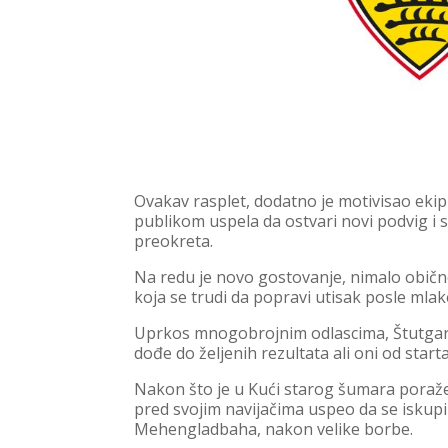
Ovakav rasplet, dodatno je motivisao eki
publikom uspela da ostvari novi podvig i 
preokreta.
Na redu je novo gostovanje, nimalo običn
koja se trudi da popravi utisak posle mla
Uprkos mnogobrojnim odlascima, Štutgart
dođe do željenih rezultata ali oni od star
Nakon što je u Kući starog šumara poražen
pred svojim navijačima uspeo da se iskupi
Mehengladbaha, nakon velike borbe.