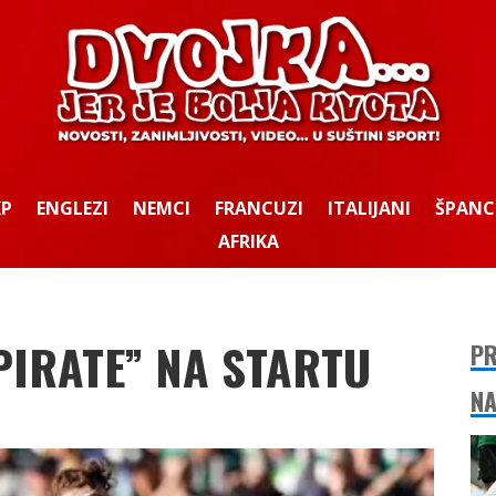
KP
ENGLEZI
NEMCI
FRANCUZI
ITALIJANI
ŠPANC
AFRIKA
PIRATE” NA STARTU
PR
NA