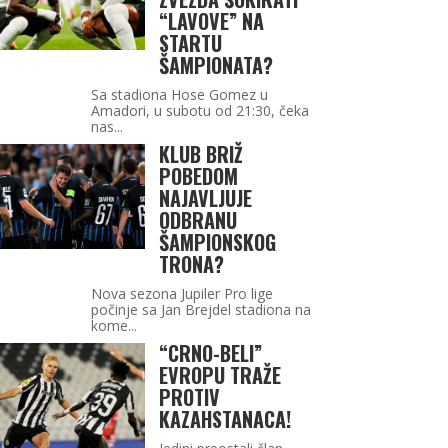
“LAVOVE” NA
STARTU
ŠAMPIONATA?
Sa stadiona Hose Gomez u
Amadori, u subotu od 21:30, čeka
nas...
KLUB BRIŽ
POBEDOM
NAJAVLJUJE
ODBRANU
ŠAMPIONSKOG
TRONA?
Nova sezona Jupiler Pro lige
počinje sa Jan Brejdel stadiona na
kome...
“CRNO-BELI”
EVROPU TRAŽE
PROTIV
KAZAHSTANACA!