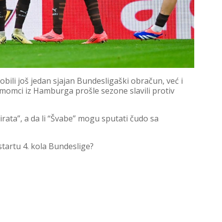
ili još jedan sjajan Bundesligaški obračun, već i
 momci iz Hamburga prošle sezone slavili protiv
rata”, a da li “Švabe” mogu sputati čudo sa
tartu 4. kola Bundeslige?