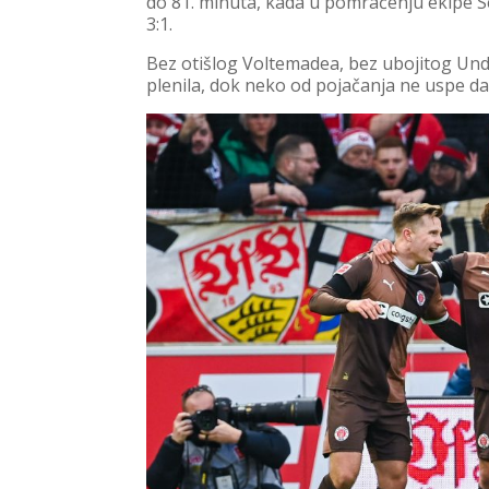
do 81. minuta, kada u pomračenju ekipe S
3:1.
Bez otišlog Voltemadea, bez ubojitog Unda
plenila, dok neko od pojačanja ne uspe da 