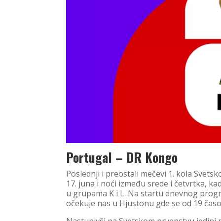
Portugal – DR Kongo
Poslednji i preostali mečevi 1. kola Sve
17. juna i noći između srede i četvrtka, k
u grupama K i L. Na startu dnevnog progr
očekuje nas u Hjustonu gde se od 19 časo