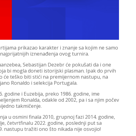
rtijama prikazao karakter i znanje sa kojim ne samo
 najprijatnijih iznenađenja ovog turnira.
anzebea, Sebastijan Dezebr će pokušati da i one
ja bi mogla doneti istorijski plasman. Ipak do prvih
 će teško biti stići na premijernom nastupu, na
jano Ronaldo i selekcija Portugala.
. godine i Euzebija, preko 1986. godine, ime
ljenjem Ronalda, odakle od 2002, pa i sa njim počev
nijedno takmičenje.
ja u osmini finala 2010, grupnoj fazi 2014. godine,
je, četvrtfinalu 2022. godine, poslednji put sa
 nastupu tražiti ono što nikada nije osvojio!