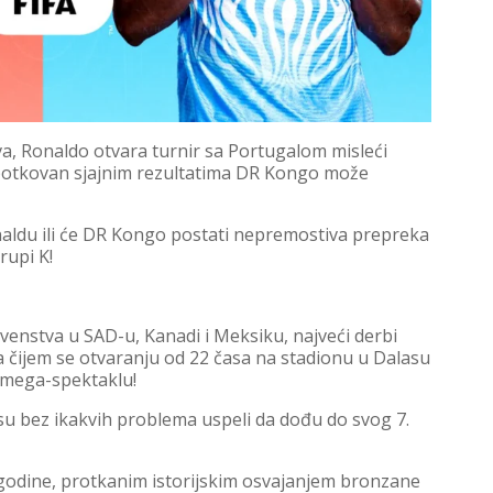
tva, Ronaldo otvara turnir sa Portugalom misleći
otkovan sjajnim rezultatima DR Kongo može
Ronaldu ili će DR Kongo postati nepremostiva prepreka
rupi K!
rvenstva u SAD-u, Kanadi i Meksiku, najveći derbi
a čijem se otvaranju od 22 časa na stadionu u Dalasu
 mega-spektaklu!
u bez ikakvih problema uspeli da dođu do svog 7.
godine, protkanim istorijskim osvajanjem bronzane