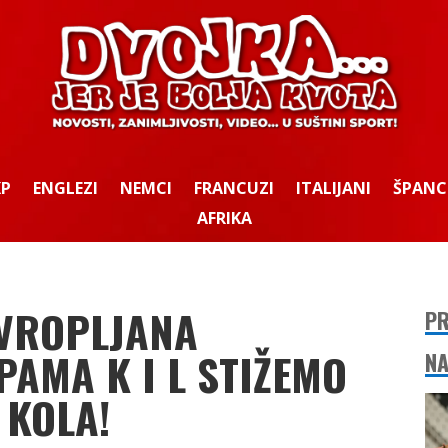
KP
ENGLEZI
NEMCI
FRANCUZI
ITALIJANI
ŠPANC
AFRIKA
EVROPLJANA
PR
AMA K I L STIŽEMO
NA
 KOLA!