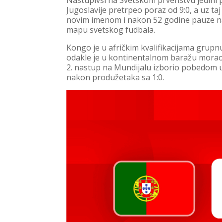
Nastupivši na Svetskom prvenstvu jedini 
Jugoslavije pretrpeo poraz od 9:0, a uz ta
novim imenom i nakon 52 godine pauze nak
mapu svetskog fudbala.
Kongo je u afričkim kvalifikacijama grup
odakle je u kontinentalnom baražu morao d
2. nastup na Mundijalu izborio pobedom u
nakon produžetaka sa 1:0.