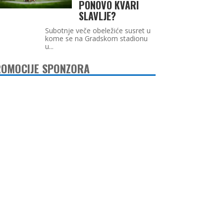
PONOVO KVARI
SLAVLJE?
Subotnje veče obeležiće susret u
kome se na Gradskom stadionu
u...
OMOCIJE SPONZORA