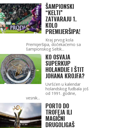
ŠAMPIONSKI
“KELTI”
ZATVARAJU 1.
KOLO
PREMIJERŠIPA!
Kraj prvog kola
Premijeršipa, dočekaćemo sa
šampionskog Seltik...
KO OSVAJA
SUPERKUP
HOLANDIJE I ŠTIT
JOHANA KROJFA?
Uvršćen u kalendar
holandskog fudbala još
od 1991. godine,
vesnik...
PORTO DO
TROFEJA ILI
MAGIČNI
DRUGOLIGAŠ