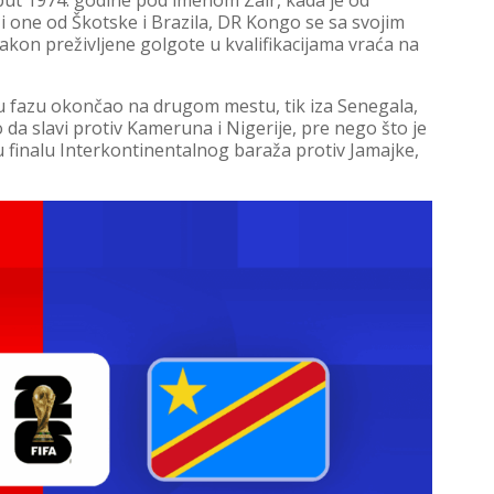
put 1974. godine pod imenom Zair, kada je od
j i one od Škotske i Brazila, DR Kongo se sa svojim
on preživljene golgote u kvalifikacijama vraća na
nu fazu okončao na drugom mestu, tik iza Senegala,
a slavi protiv Kameruna i Nigerije, pre nego što je
 finalu Interkontinentalnog baraža protiv Jamajke,