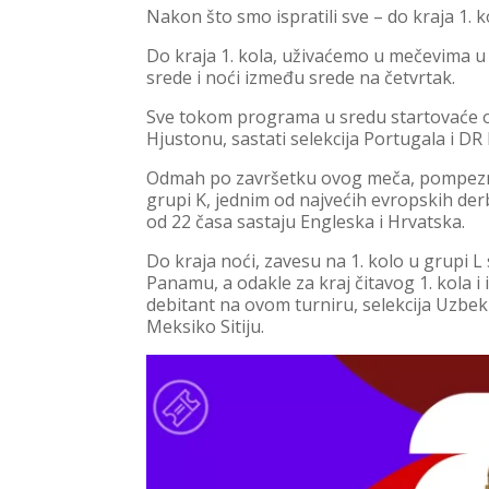
Nakon što smo ispratili sve – do kraja 1.
Do kraja 1. kola, uživaćemo u mečevima 
srede i noći između srede na četvrtak.
Sve tokom programa u sredu startovaće od
Hjustonu, sastati selekcija Portugala i DR
Odmah po završetku ovog meča, pompezno 
grupi K, jednim od najvećih evropskih derb
od 22 časa sastaju Engleska i Hrvatska.
Do kraja noći, zavesu na 1. kolo u grupi 
Panamu, a odakle za kraj čitavog 1. kola i 
debitant na ovom turniru, selekcija Uzbek
Meksiko Sitiju.