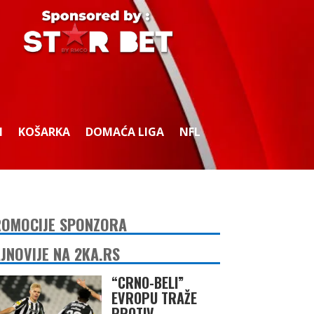
I
KOŠARKA
DOMAĆA LIGA
NFL
OMOCIJE SPONZORA
JNOVIJE NA 2KA.RS
“CRNO-BELI”
EVROPU TRAŽE
PROTIV