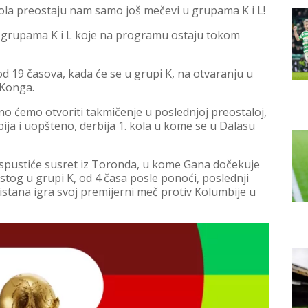
 kola preostaju nam samo još mečevi u grupama K i L!
u grupama K i L koje na programu ostaju tokom
 19 časova, kada će se u grupi K, na otvaranju u
 Konga.
ćemo otvoriti takmičenje u poslednjoj preostaloj,
ija i uopšteno, derbija 1. kola u kome se u Dalasu
L spustiće susret iz Toronda, u kome Gana dočekuje
istog u grupi K, od 4 časa posle ponoći, poslednji
istana igra svoj premijerni meč protiv Kolumbije u