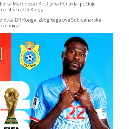
berta Martineza i Kristijana Ronalda, počinje
 na startu, DR Konga.
eko puta DR Konga, zbog čega ova Sub-saharska
oznanica!