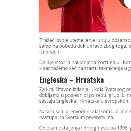
Tražeći svoje utemeljenje i titulu božans
samo na pobedu dok upravo zbog toga, p
iznenaditi!
Da li je istorija naklonjena Portugalu i 
– saznaćemo već na startu takmičenja u g
Engleska – Hrvatska
Za kraj čitavog izdanja 1. kola Svetskog p
dobijamo u poslednjoj po redu, grupi L, n
sastaju Engleska i Hrvatska u evropskom
Naši susedi predvođeni Zlatkom Dalićem s
nastupa na Svetskim prvenstvima.
Od osamostaljenja i prvog nastupa 1998. 