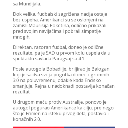
sa Mundijala.
Dok velika, fudbalski zagrižena nacija ostaje
bez uspeha, Amerikanci su se oslonjeni na
zamisli Maurisija Poketina, odlično prikazali
pred svojim navijačima i pobrali simpatije
mnogih.
Direktan, razoran fudbal, doneo je odlične
rezultate, pa je SAD u prvom kolu uspela da u
spektaklu savlada Paragvaj sa 4:1.
Posle autogola Bobadilje, briljirao je Balogan,
koji je sa dva svoja pogotka doneo ogromnih
3:0 na poluvremenu, odakle kada Encisko
smanjuje, Rejna u nadoknadi postavlja konačan
rezultat.
U drugom meču protiv Australije, ponovo je
autogol pogurao Amerikance ka cilju, pre nego
što je Frimen na isteku prvog dela, postavio i
konačnih 2:0.