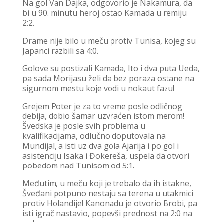
Na gol Van Dajka, odgovorio je Nakamura, da
bi u 90. minutu heroj ostao Kamada u remiju
2:2.
Drame nije bilo u meču protiv Tunisa, kojeg su
Japanci razbili sa 4:0.
Golove su postizali Kamada, Ito i dva puta Ueda,
pa sada Morijasu želi da bez poraza ostane na
sigurnom mestu koje vodi u nokaut fazu!
Grejem Poter je za to vreme posle odličnog
debija, dobio šamar uzvraćen istom merom!
Švedska je posle svih problema u
kvalifikacijama, odlučno doputovala na
Mundijal, a isti uz dva gola Ajarija i po gol i
asistenciju Isaka i Đokereša, uspela da otvori
pobedom nad Tunisom od 5:1.
Međutim, u meču koji je trebalo da ih istakne,
Šveđani potpuno nestaju sa terena u utakmici
protiv Holandije! Kanonadu je otvorio Brobi, pa
isti igrač nastavio, popevši prednost na 2:0 na