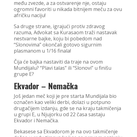
među zvezde, a za ostvarenje nje, ostaju
ogromni favoriti u nikada bitnijem meču za ovu
afričku naciju!
Sa druge strane, igrajući protiv zdravog
razuma, Advokat sa Kurasaom traži nastavak
nestvarne bajke, koju bi pobedom nad
“Slonovima” okončali gotovo sigurnim
plasmanom u 1/16 finala!
Čija će bajka nastaviti da traje na ovom
Mundijalu? “Plavi talas” ili “Slonovi” u finišu
grupe E?
Ekvador – Nemačka
Još jedan meč koji je pre starta Mundijala bio
označen kao veliki derbi, dolazi u potpuno
drugačijem izdanju, gde se na kraju takmičenja
u grupi E, u Njujorku od 22 časa sastaju
Ekvador i Nemačka.
Bekasese sa Ekvadorom je na ovo takmičenje