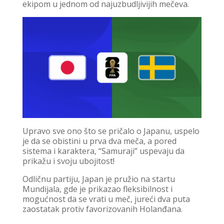
ekipom u jednom od najuzbudljivijih mečeva.
Upravo sve ono što se pričalo o Japanu, uspelo
je da se obistini u prva dva meča, a pored
sistema i karaktera, “Samuraji” uspevaju da
prikažu i svoju ubojitost!
Odličnu partiju, Japan je pružio na startu
Mundijala, gde je prikazao fleksibilnost i
mogućnost da se vrati u meč, jureći dva puta
zaostatak protiv favorizovanih Holanđana.