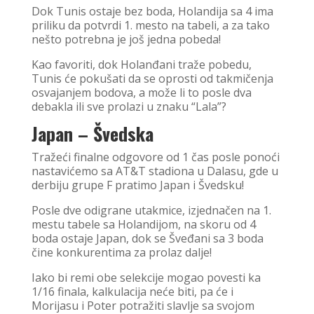
Dok Tunis ostaje bez boda, Holandija sa 4 ima
priliku da potvrdi 1. mesto na tabeli, a za tako
nešto potrebna je još jedna pobeda!
Kao favoriti, dok Holanđani traže pobedu,
Tunis će pokušati da se oprosti od takmičenja
osvajanjem bodova, a može li to posle dva
debakla ili sve prolazi u znaku “Lala”?
Japan – Švedska
Tražeći finalne odgovore od 1 čas posle ponoći
nastavićemo sa AT&T stadiona u Dalasu, gde u
derbiju grupe F pratimo Japan i Švedsku!
Posle dve odigrane utakmice, izjednačen na 1.
mestu tabele sa Holandijom, na skoru od 4
boda ostaje Japan, dok se Šveđani sa 3 boda
čine konkurentima za prolaz dalje!
Iako bi remi obe selekcije mogao povesti ka
1/16 finala, kalkulacija neće biti, pa će i
Morijasu i Poter potražiti slavlje sa svojom