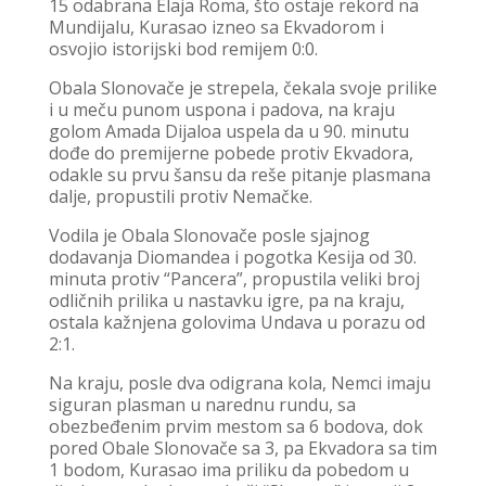
15 odabrana Elaja Roma, što ostaje rekord na
Mundijalu, Kurasao izneo sa Ekvadorom i
osvojio istorijski bod remijem 0:0.
Obala Slonovače je strepela, čekala svoje prilike
i u meču punom uspona i padova, na kraju
golom Amada Dijaloa uspela da u 90. minutu
dođe do premijerne pobede protiv Ekvadora,
odakle su prvu šansu da reše pitanje plasmana
dalje, propustili protiv Nemačke.
Vodila je Obala Slonovače posle sjajnog
dodavanja Diomandea i pogotka Kesija od 30.
minuta protiv “Pancera”, propustila veliki broj
odličnih prilika u nastavku igre, pa na kraju,
ostala kažnjena golovima Undava u porazu od
2:1.
Na kraju, posle dva odigrana kola, Nemci imaju
siguran plasman u narednu rundu, sa
obezbeđenim prvim mestom sa 6 bodova, dok
pored Obale Slonovače sa 3, pa Ekvadora sa tim
1 bodom, Kurasao ima priliku da pobedom u