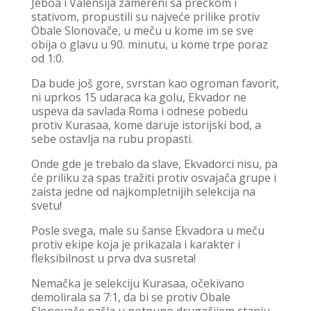
Jeboa i Valensija zamereni sa prečkom i
stativom, propustili su najveće prilike protiv
Obale Slonovače, u meču u kome im se sve
obija o glavu u 90. minutu, u kome trpe poraz
od 1:0.
Da bude još gore, svrstan kao ogroman favorit,
ni uprkos 15 udaraca ka golu, Ekvador ne
uspeva da savlada Roma i odnese pobedu
protiv Kurasaa, kome daruje istorijski bod, a
sebe ostavlja na rubu propasti.
Onde gde je trebalo da slave, Ekvadorci nisu, pa
će priliku za spas tražiti protiv osvajača grupe i
zaista jedne od najkompletnijih selekcija na
svetu!
Posle svega, male su šanse Ekvadora u meču
protiv ekipe koja je prikazala i karakter i
fleksibilnost u prva dva susreta!
Nemačka je selekciju Kurasaa, očekivano
demolirala sa 7:1, da bi se protiv Obale
Slonovače našla u potpuno drugačijem stanju,