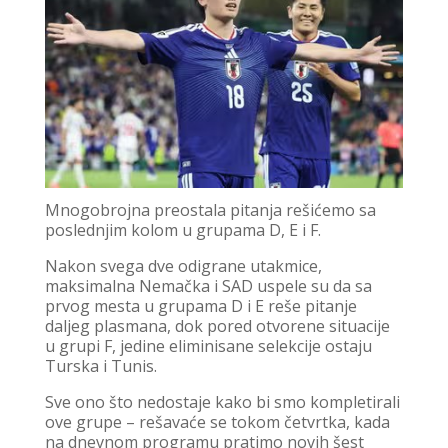
Mnogobrojna preostala pitanja rešićemo sa
poslednjim kolom u grupama D, E i F.
Nakon svega dve odigrane utakmice,
maksimalna Nemačka i SAD uspele su da sa
prvog mesta u grupama D i E reše pitanje
daljeg plasmana, dok pored otvorene situacije
u grupi F, jedine eliminisane selekcije ostaju
Turska i Tunis.
Sve ono što nedostaje kako bi smo kompletirali
ove grupe – rešavaće se tokom četvrtka, kada
na dnevnom programu pratimo novih šest