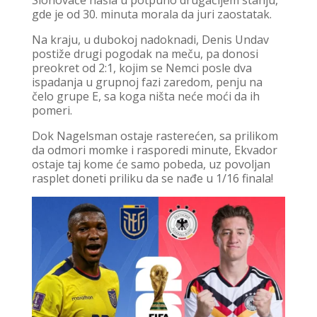
gde je od 30. minuta morala da juri zaostatak.
Na kraju, u dubokoj nadoknadi, Denis Undav
postiže drugi pogodak na meču, pa donosi
preokret od 2:1, kojim se Nemci posle dva
ispadanja u grupnoj fazi zaredom, penju na
čelo grupe E, sa koga ništa neće moći da ih
pomeri.
Dok Nagelsman ostaje rasterećen, sa prilikom
da odmori momke i rasporedi minute, Ekvador
ostaje taj kome će samo pobeda, uz povoljan
rasplet doneti priliku da se nađe u 1/16 finala!