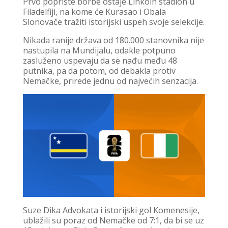
Prvo poprište borbe ostaje Linkoln stadion u
Filadelfiji, na kome će Kurasao i Obala
Slonovače tražiti istorijski uspeh svoje selekcije.
Nikada ranije država od 180.000 stanovnika nije
nastupila na Mundijalu, odakle potpuno
zasluženo uspevaju da se nađu među 48
putnika, pa da potom, od debakla protiv
Nemačke, prirede jednu od najvećih senzacija.
Suze Dika Advokata i istorijski gol Komenesije,
ublažili su poraz od Nemačke od 7:1, da bi se uz