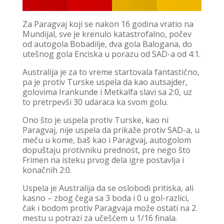
Za Paragvaj koji se nakon 16 godina vratio na
Mundijal, sve je krenulo katastrofalno, počev
od autogola Bobadilje, dva gola Balogana, do
utešnog gola Enciska u porazu od SAD-a od 4:1.
Australija je za to vreme startovala fantastično,
pa je protiv Turske uspela da kao autsajder,
golovima Irankunde i Metkalfa slavi sa 2:0, uz
to pretrpevši 30 udaraca ka svom golu.
Ono što je uspela protiv Turske, kao ni
Paragvaj, nije uspela da prikaže protiv SAD-a, u
meču u kome, baš kao i Paragvaj, autogolom
dopuštaju protivniku prednost, pre nego što
Frimen na isteku prvog dela igre postavlja i
konačnih 2:0.
Uspela je Australija da se oslobodi pritiska, ali
kasno – zbog čega sa 3 boda i 0 u gol-razlici,
čak i bodom protiv Paragvaja može ostati na 2.
mestu u potrazi za učešćem u 1/16 finala.