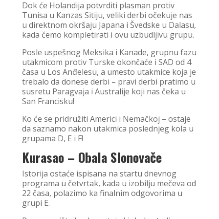
Dok će Holandija potvrditi plasman protiv
Tunisa u Kanzas Sitiju, veliki derbi očekuje nas
u direktnom okršaju Japana i Švedske u Dalasu,
kada ćemo kompletirati i ovu uzbudljivu grupu.
Posle uspešnog Meksika i Kanade, grupnu fazu
utakmicom protiv Turske okončaće i SAD od 4
časa u Los Anđelesu, a umesto utakmice koja je
trebalo da donese derbi – pravi derbi pratimo u
susretu Paragvaja i Australije koji nas čeka u
San Francisku!
Ko će se pridružiti Americi i Nemačkoj – ostaje
da saznamo nakon utakmica poslednjeg kola u
grupama D, E i F!
Kurasao – Obala Slonovače
Istorija ostaće ispisana na startu dnevnog
programa u četvrtak, kada u izobilju mečeva od
22 časa, polazimo ka finalnim odgovorima u
grupi E.