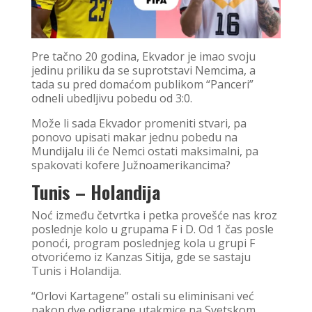
Pre tačno 20 godina, Ekvador je imao svoju
jedinu priliku da se suprotstavi Nemcima, a
tada su pred domaćom publikom “Panceri”
odneli ubedljivu pobedu od 3:0.
Može li sada Ekvador promeniti stvari, pa
ponovo upisati makar jednu pobedu na
Mundijalu ili će Nemci ostati maksimalni, pa
spakovati kofere Južnoamerikancima?
Tunis – Holandija
Noć između četvrtka i petka provešće nas kroz
poslednje kolo u grupama F i D. Od 1 čas posle
ponoći, program poslednjeg kola u grupi F
otvorićemo iz Kanzas Sitija, gde se sastaju
Tunis i Holandija.
“Orlovi Kartagene” ostali su eliminisani već
nakon dve odigrane utakmice na Svetskom