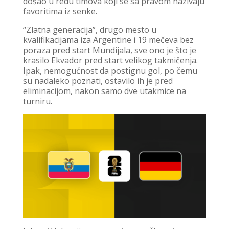
došao u redu timova koji se sa pravom nazivaju
favoritima iz senke.
“Zlatna generacija”, drugo mesto u
kvalifikacijama iza Argentine i 19 mečeva bez
poraza pred start Mundijala, sve ono je što je
krasilo Ekvador pred start velikog takmičenja.
Ipak, nemogućnost da postignu gol, po čemu
su nadaleko poznati, ostavilo ih je pred
eliminacijom, nakon samo dve utakmice na
turniru.