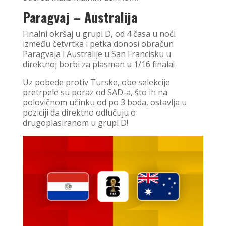
Paragvaj – Australija
Finalni okršaj u grupi D, od 4 časa u noći
između četvrtka i petka donosi obračun
Paragvaja i Australije u San Francisku u
direktnoj borbi za plasman u 1/16 finala!
Uz pobede protiv Turske, obe selekcije
pretrpele su poraz od SAD-a, što ih na
polovičnom učinku od po 3 boda, ostavlja u
poziciji da direktno odlučuju o
drugoplasiranom u grupi D!