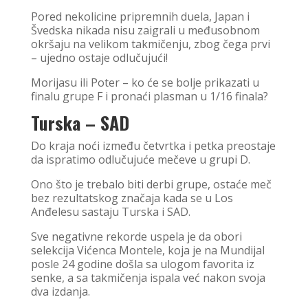
Pored nekolicine pripremnih duela, Japan i
Švedska nikada nisu zaigrali u međusobnom
okršaju na velikom takmičenju, zbog čega prvi
– ujedno ostaje odlučujući!
Morijasu ili Poter – ko će se bolje prikazati u
finalu grupe F i pronaći plasman u 1/16 finala?
Turska – SAD
Do kraja noći između četvrtka i petka preostaje
da ispratimo odlučujuće mečeve u grupi D.
Ono što je trebalo biti derbi grupe, ostaće meč
bez rezultatskog značaja kada se u Los
Anđelesu sastaju Turska i SAD.
Sve negativne rekorde uspela je da obori
selekcija Vićenca Montele, koja je na Mundijal
posle 24 godine došla sa ulogom favorita iz
senke, a sa takmičenja ispala već nakon svoja
dva izdanja.