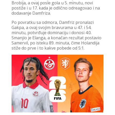
Brobija, a ovaj posle gola u 5. minutu, novi
postiže i u 17. kada je odlično odreagovao i na
dodavanje Damfriza.
Po povratku sa odmora, Damfriz pronalazi
Gakpa, a ovaj svojim bravurama u 47. i 54.
minutu, potvrđuje dominaciju i donosi 4:0.
Smanjio je Elanga, a konačan rezultat postavio
Samervil, po isteku 89. minuta, čime Holandija
stiže do prve i to kakve pobede od 5:1.