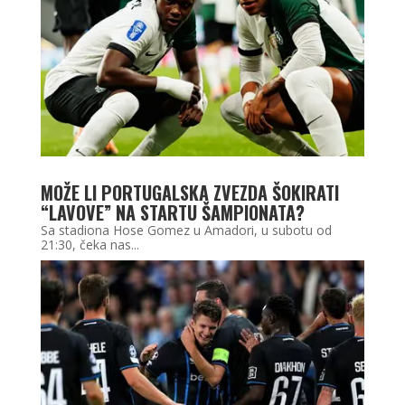
MOŽE LI PORTUGALSKA ZVEZDA ŠOKIRATI
“LAVOVE” NA STARTU ŠAMPIONATA?
Sa stadiona Hose Gomez u Amadori, u subotu od
21:30, čeka nas...