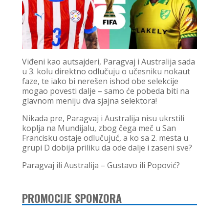
Viđeni kao autsajderi, Paragvaj i Australija sada
u 3. kolu direktno odlučuju o učesniku nokaut
faze, te iako bi nerešen ishod obe selekcije
mogao povesti dalje – samo će pobeda biti na
glavnom meniju dva sjajna selektora!
Nikada pre, Paragvaj i Australija nisu ukrstili
koplja na Mundijalu, zbog čega meč u San
Francisku ostaje odlučujuć, a ko sa 2. mesta u
grupi D dobija priliku da ode dalje i zaseni sve?
Paragvaj ili Australija – Gustavo ili Popović?
PROMOCIJE SPONZORA