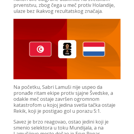
prvenstvu, zbog čega u meč protiv Holandije,
ulaze bez ikakvog rezultatskog značaja.
Na početku, Sabri Lamuši nije uspeo da
pronađe ritam ekipe protiv sjajne Švedske, a
odakle meč ostaje završen ogromnom
katastrofom u kojoj jedina svetla tačka ostaje
Rekik, koji je postigao gol u porazu 5:1.
Savez je brzo reagovao, ostao jedini koji je
smenio selektora u toku Mundijala, a na
Lamušijevo mesto došao je Erve Renar.