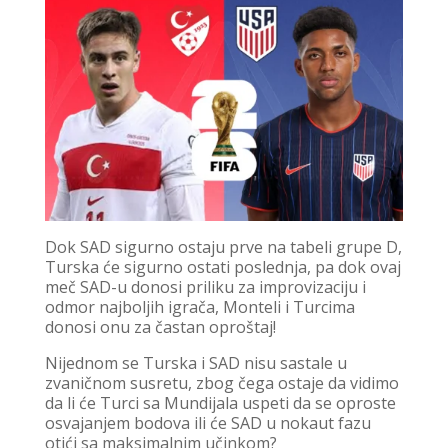
Dok SAD sigurno ostaju prve na tabeli grupe D,
Turska će sigurno ostati poslednja, pa dok ovaj
meč SAD-u donosi priliku za improvizaciju i
odmor najboljih igrača, Monteli i Turcima
donosi onu za častan oproštaj!
Nijednom se Turska i SAD nisu sastale u
zvaničnom susretu, zbog čega ostaje da vidimo
da li će Turci sa Mundijala uspeti da se oproste
osvajanjem bodova ili će SAD u nokaut fazu
otići sa maksimalnim učinkom?