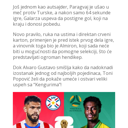
Još jednom kao autsajder, Paragvaj je ušao u
meč protiv Turske, a nakon samo 64 sekunde
igre, Galarza uspeva da postigne gol, koji na
kraju i donosi pobedu.
Novo pravilo, ruka na ustima i direktan crveni
karton, primenjen je pred istek prvog dela igre,
a vinovnik toga bio je Almiron, koji sada neće
biti u mogućnosti da pomogne selekciji, što će
predstavljati ogroman hendikep.
Dok Alvaro Gustavo smišlja kako da nadoknadi
izostanak jednog od najboljih pojedinaca, Toni
Popović želi da pokaže umeće i ostvari veliki
uspeh sa “Kengurima”!