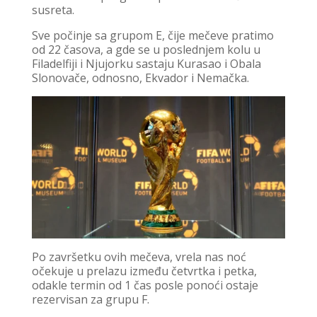
susreta.
Sve počinje sa grupom E, čije mečeve pratimo
od 22 časova, a gde se u poslednjem kolu u
Filadelfiji i Njujorku sastaju Kurasao i Obala
Slonovače, odnosno, Ekvador i Nemačka.
Po završetku ovih mečeva, vrela nas noć
očekuje u prelazu između četvrtka i petka,
odakle termin od 1 čas posle ponoći ostaje
rezervisan za grupu F.