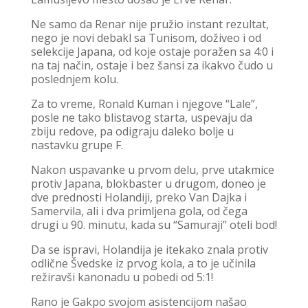
Ne samo da Renar nije pružio instant rezultat,
nego je novi debakl sa Tunisom, doživeo i od
selekcije Japana, od koje ostaje poražen sa 4:0 i
na taj način, ostaje i bez šansi za ikakvo čudo u
poslednjem kolu.
Za to vreme, Ronald Kuman i njegove “Lale”,
posle ne tako blistavog starta, uspevaju da
zbiju redove, pa odigraju daleko bolje u
nastavku grupe F.
Nakon uspavanke u prvom delu, prve utakmice
protiv Japana, blokbaster u drugom, doneo je
dve prednosti Holandiji, preko Van Dajka i
Samervila, ali i dva primljena gola, od čega
drugi u 90. minutu, kada su “Samuraji” oteli bod!
Da se ispravi, Holandija je itekako znala protiv
odlične Švedske iz prvog kola, a to je učinila
režiravši kanonadu u pobedi od 5:1!
Rano je Gakpo svojom asistencijom našao