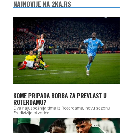
NAJNOVIJE NA 2KA.RS
KOME PRIPADA BORBA ZA PREVLAST U
ROTERDAMU?
Dva najuspešnija tima iz Roterdama, novu sezonu
Eredivizije otvoriće...