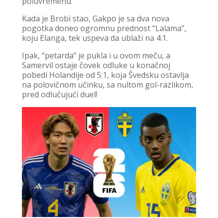
poluvremenu.
Kada je Brobi stao, Gakpo je sa dva nova
pogotka doneo ogromnu prednost “Lalama”,
koju Elanga, tek uspeva da ublaži na 4:1.
Ipak, “petarda” je pukla i u ovom meču, a
Samervil ostaje čovek odluke u konačnoj
pobedi Holandije od 5:1, koja Švedsku ostavlja
na polovičnom učinku, sa nultom gol-razlikom,
pred odlučujući duel!