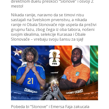
direktnom duelu preskoči “Slonove” i osvoji 2.
mesto!
Nikada ranije, naravno da se timovi nisu
sastajali na Svetskom prvenstvu, a nikada
ranije ni Obala Slonovače nije uspela da preživi
grupnu fazu, zbog čega iz oba tabora, nošeni
svojim idealima, selekcije Kurasaa i Obale
Slonovače – vrebaju svoju šansu za sjaj!
Pobeda bi “Slonove” i Emersa Faja zakucala