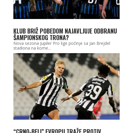
KLUB BRIŽ POBEDOM NAJAVLJUJE ODBRANU
ŠAMPIONSKOG TRONA?
Nova sezona Jupiler Pro lige počinje sa Jan Brejdel
stadiona na kome...
“CRNO-BELI” EVROPU TRAŽE PROTIV