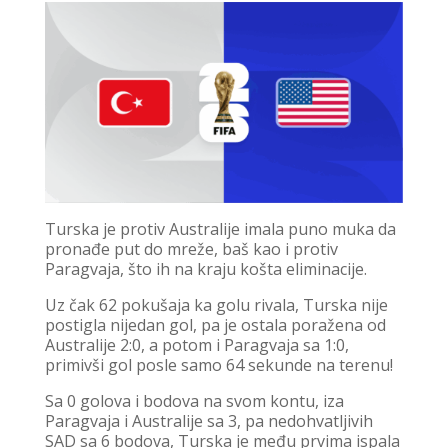
Turska je protiv Australije imala puno muka da
pronađe put do mreže, baš kao i protiv
Paragvaja, što ih na kraju košta eliminacije.
Uz čak 62 pokušaja ka golu rivala, Turska nije
postigla nijedan gol, pa je ostala poražena od
Australije 2:0, a potom i Paragvaja sa 1:0,
primivši gol posle samo 64 sekunde na terenu!
Sa 0 golova i bodova na svom kontu, iza
Paragvaja i Australije sa 3, pa nedohvatljivih
SAD sa 6 bodova, Turska je među prvima ispala