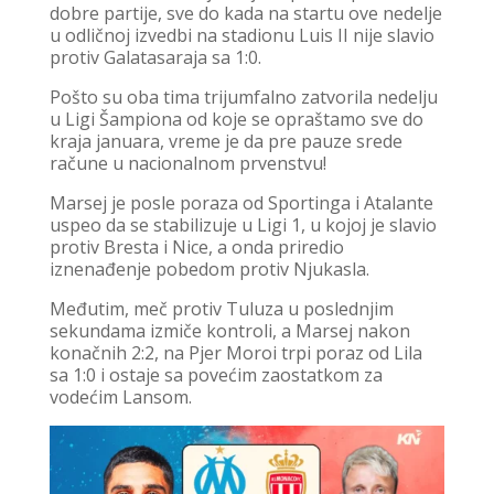
dobre partije, sve do kada na startu ove nedelje
u odličnoj izvedbi na stadionu Luis II nije slavio
protiv Galatasaraja sa 1:0.
Pošto su oba tima trijumfalno zatvorila nedelju
u Ligi Šampiona od koje se opraštamo sve do
kraja januara, vreme je da pre pauze srede
račune u nacionalnom prvenstvu!
Marsej je posle poraza od Sportinga i Atalante
uspeo da se stabilizuje u Ligi 1, u kojoj je slavio
protiv Bresta i Nice, a onda priredio
iznenađenje pobedom protiv Njukasla.
Međutim, meč protiv Tuluza u poslednjim
sekundama izmiče kontroli, a Marsej nakon
konačnih 2:2, na Pjer Moroi trpi poraz od Lila
sa 1:0 i ostaje sa povećim zaostatkom za
vodećim Lansom.