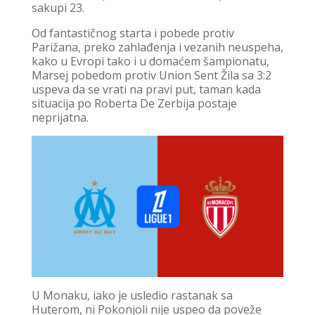
sakupi 23.
Od fantastičnog starta i pobede protiv
Parižana, preko zahlađenja i vezanih neuspeha,
kako u Evropi tako i u domaćem šampionatu,
Marsej pobedom protiv Union Sent Žila sa 3:2
uspeva da se vrati na pravi put, taman kada
situacija po Roberta De Zerbija postaje
neprijatna.
U Monaku, iako je usledio rastanak sa
Huterom, ni Pokonjoli nije uspeo da poveže