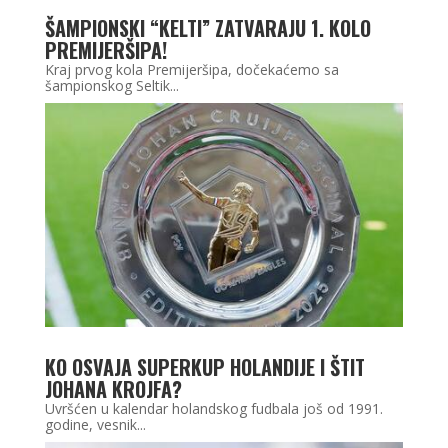
ŠAMPIONSKI “KELTI” ZATVARAJU 1. KOLO
PREMIJERŠIPA!
Kraj prvog kola Premijeršipa, dočekaćemo sa
šampionskog Seltik...
KO OSVAJA SUPERKUP HOLANDIJE I ŠTIT
JOHANA KROJFA?
Uvršćen u kalendar holandskog fudbala još od 1991.
godine, vesnik...