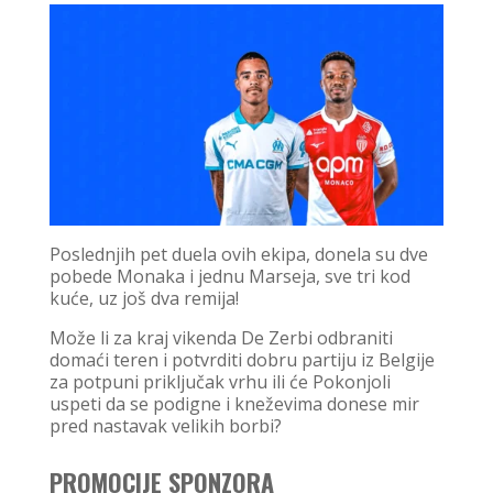
Poslednjih pet duela ovih ekipa, donela su dve
pobede Monaka i jednu Marseja, sve tri kod
kuće, uz još dva remija!
Može li za kraj vikenda De Zerbi odbraniti
domaći teren i potvrditi dobru partiju iz Belgije
za potpuni priključak vrhu ili će Pokonjoli
uspeti da se podigne i kneževima donese mir
pred nastavak velikih borbi?
PROMOCIJE SPONZORA