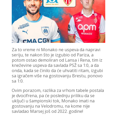
Za to vreme ni Monako ne uspeva da napravi
seriju, te nakon što je izgubio od Pariza, a
potom ostao demoliran od Lansa i Rena, tim iz
kneževine uspeva da savlada PSŽ sa 1:0, a da
onda, kada se činilo da će uhvatiti ritam, izgubi
sa igračem više na gostovanju Brestu, ponovo
sa 1:0.
Ovim porazom, razlika za vrhom tabele postala
je dvocifrena, pa će poslednju priliku da se
uključi u šampionski tok, Monako imati na
gostovanju na Velodromu, na kome nije
savladao Marsej još od 2022. godine!