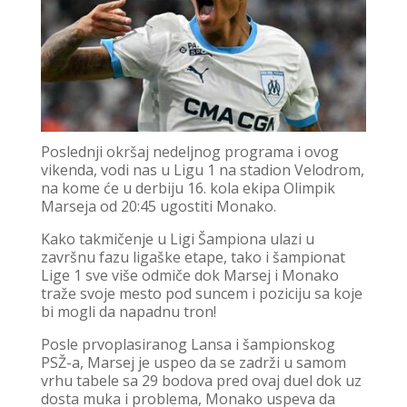
Poslednji okršaj nedeljnog programa i ovog
vikenda, vodi nas u Ligu 1 na stadion Velodrom,
na kome će u derbiju 16. kola ekipa Olimpik
Marseja od 20:45 ugostiti Monako.
Kako takmičenje u Ligi Šampiona ulazi u
završnu fazu ligaške etape, tako i šampionat
Lige 1 sve više odmiče dok Marsej i Monako
traže svoje mesto pod suncem i poziciju sa koje
bi mogli da napadnu tron!
Posle prvoplasiranog Lansa i šampionskog
PSŽ-a, Marsej je uspeo da se zadrži u samom
vrhu tabele sa 29 bodova pred ovaj duel dok uz
dosta muka i problema, Monako uspeva da